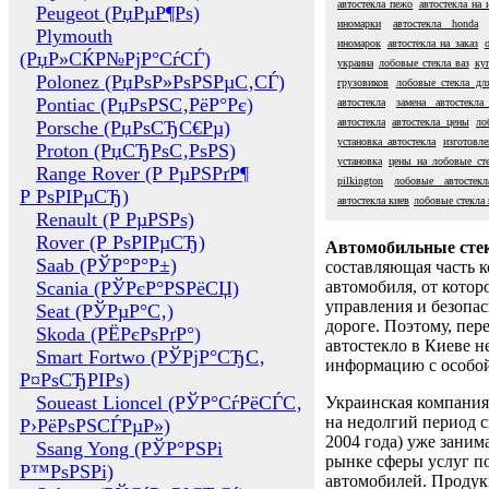
автостекла пежо
автостекла на
Peugeot (РџРµР¶Рѕ)
иномарки
автостекла honda
Plymouth
иномарок
автостекла на заказ
(РџР»СЌР№РјР°СѓСЃ)
украина
лобовые стекла ваз
ку
Polonez (РџРѕР»РѕРЅРµС‚СЃ)
грузовиков
лобовые стекла дл
Pontiac (РџРѕРЅС‚РёР°Рє)
автостекла
замена автостекла
автостекла
автостекла цены
ло
Porsche (РџРѕСЂС€Рµ)
установка автостекла
изготовле
Proton (РџСЂРѕС‚РѕРЅ)
установка
цены на лобовые ст
Range Rover (Р РµРЅРґР¶
pilkington
лобовые автостекл
Р РѕРІРµСЂ)
автостекла киев
лобовые стекла 
Renault (Р РµРЅРѕ)
Rover (Р РѕРІРµСЂ)
Автомобильные сте
Saab (РЎР°Р°Р±)
составляющая часть 
Scania (РЎРєР°РЅРёСЏ)
автомобиля, от котор
управления и безопа
Seat (РЎРµР°С‚)
дороге. Поэтому, пере
Skoda (РЁРєРѕРґР°)
автостекло в Киеве н
Smart Fortwo (РЎРјР°СЂС‚
информацию с особо
Р¤РѕСЂРІРѕ)
Soueast Lioncel (РЎР°СѓРёСЃС‚
Украинская компания 
на недолгий период с
Р›РёРѕРЅСЃРµР»)
2004 года) уже заним
Ssang Yong (РЎР°РЅРі
рынке сферы услуг п
Р™РѕРЅРі)
автомобилей. Проду