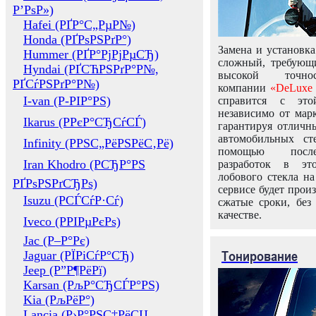
Р’РѕР»)
Hafei (РҐР°С„РµР№)
Honda (РҐРѕРЅРґР°)
Замена и установка
Hummer (РҐР°РјРјРµСЂ)
сложный, требующ
Hyndai (РҐСЋРЅРґР°Р№,
высокой точно
РҐСѓРЅРґР°Р№)
компании
«DeLuxe 
I-van (Р-РІР°РЅ)
справится с это
независимо от марк
Ikarus (РРєР°СЂСѓСЃ)
гарантируя отличны
автомобильных ст
Infinity (РРЅС„РёРЅРёС‚Рё)
помощью посл
Iran Khodro (РСЂР°РЅ
разработок в эт
лобового стекла н
РҐРѕРЅРґСЂРѕ)
сервисе будет прои
Isuzu (РСЃСѓР·Сѓ)
сжатые сроки, без
качестве.
Iveco (РРІРµРєРѕ)
Jac (Р–Р°Рє)
Тонирование
Jaguar (РЇРіСѓР°СЂ)
Jeep (Р”Р¶РёРї)
Karsan (РљР°СЂСЃР°РЅ)
Kia (РљРёР°)
Lancia (Р›Р°РЅС‡РёСЏ,