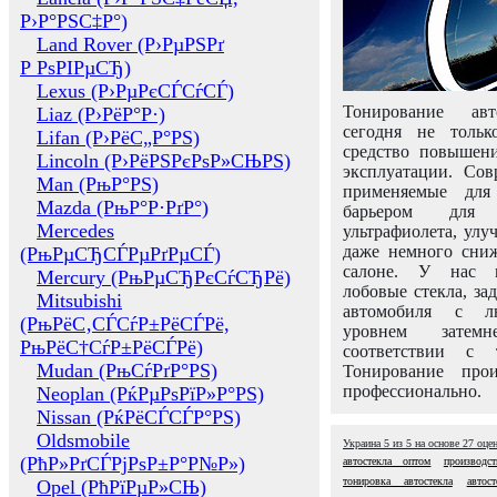
Р›Р°РЅС‡Р°)
Land Rover (Р›РµРЅРґ
Р РѕРІРµСЂ)
Lexus (Р›РµРєСЃСѓСЃ)
Тонирование авт
Liaz (Р›РёР°Р·)
сегодня не толь
Lifan (Р›РёС„Р°РЅ)
средство повышени
Lincoln (Р›РёРЅРєРѕР»СЊРЅ)
эксплуатации. Сов
Man (РњР°РЅ)
применяемые для
Mazda (РњР°Р·РґР°)
барьером для 
Mercedes
ультрафиолета, ул
даже немного сни
(РњРµСЂСЃРµРґРµСЃ)
салоне. У нас м
Mercury (РњРµСЂРєСѓСЂРё)
лобовые стекла, за
Mitsubishi
автомобиля с л
(РњРёС‚СЃСѓР±РёСЃРё,
уровнем затем
РњРёС†СѓР±РёСЃРё)
соответствии с 
Mudan (РњСѓРґР°РЅ)
Тонирование про
профессионально.
Neoplan (РќРµРѕРїР»Р°РЅ)
Nissan (РќРёСЃСЃР°РЅ)
Oldsmobile
Украина
5
из
5
на основе
27
оце
(РћР»РґСЃРјРѕР±Р°Р№Р»)
автостекла оптом
производс
тонировка автостекла
автос
Opel (РћРїРµР»СЊ)