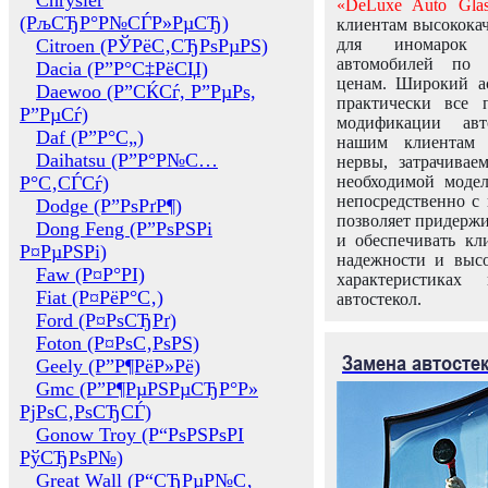
Chrysler
«DeLuxe Auto Glas
(РљСЂР°Р№СЃР»РµСЂ)
клиентам высококач
Citroen (РЎРёС‚СЂРѕРµРЅ)
для иномарок 
автомобилей по
Dacia (Р”Р°С‡РёСЏ)
ценам. Широкий ас
Daewoo (Р”СЌСѓ, Р”РµРѕ,
практически все 
Р”РµСѓ)
модификации авт
Daf (Р”Р°С„)
нашим клиентам 
Daihatsu (Р”Р°Р№С…
нервы, затрачивае
Р°С‚СЃСѓ)
необходимой моде
непосредственно с 
Dodge (Р”РѕРґР¶)
позволяет придержи
Dong Feng (Р”РѕРЅРі
и обеспечивать кл
Р¤РµРЅРі)
надежности и высо
Faw (Р¤Р°РІ)
характеристиках
Fiat (Р¤РёР°С‚)
автостекол.
Ford (Р¤РѕСЂРґ)
Foton (Р¤РѕС‚РѕРЅ)
Замена автосте
Geely (Р”Р¶РёР»Рё)
Gmc (Р”Р¶РµРЅРµСЂР°Р»
РјРѕС‚РѕСЂСЃ)
Gonow Troy (Р“РѕРЅРѕРІ
РўСЂРѕР№)
Great Wall (Р“СЂРµР№С‚