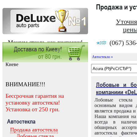
Продажа и у
Уточня
цены
(067) 536
Меняем стекла, как лампочки!
Автостекло »
Заказать установку автостекла в
Киеве
ВНИМАНИЕ!!!
Лобовые и бо
компаниии «DeL
Бессрочная гарантия на
Лобовые стекла
установку автостекла!
основным видом д
Установка от 250 грн.
является продажа и 
Наша компания на 
Автостекла
всегда в налич
обширных ассорт
Продажа автостекла
автостекла факти
Лобовые стекла