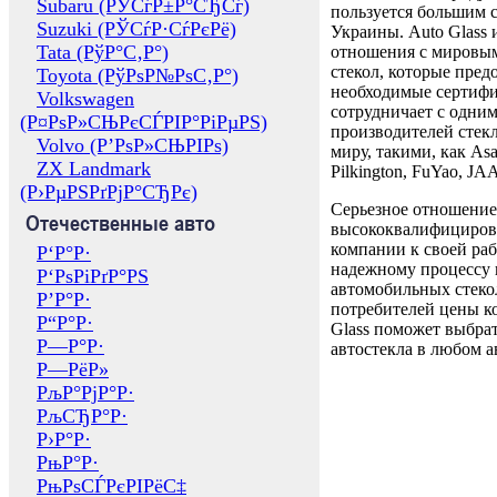
Subaru (РЎСѓР±Р°СЂСѓ)
пользуется большим 
Suzuki (РЎСѓР·СѓРєРё)
Украины. Auto Glass
Tata (РўР°С‚Р°)
отношения с мировы
стекол, которые пред
Toyota (РўРѕР№РѕС‚Р°)
необходимые сертиф
Volkswagen
сотрудничает с одни
(Р¤РѕР»СЊРєСЃРІР°РіРµРЅ)
производителей стекл
Volvo (Р’РѕР»СЊРІРѕ)
миру, такими, как Asa
ZX Landmark
Pilkington, FuYao, 
(Р›РµРЅРґРјР°СЂРє)
Серьезное отношение
Отечественные авто
высококвалифициров
компании к своей раб
Р‘Р°Р·
надежному процессу 
Р‘РѕРіРґР°РЅ
автомобильных стекол
Р’Р°Р·
потребителей цены к
Р“Р°Р·
Glass поможет выбрат
Р—Р°Р·
автостекла в любом а
Р—РёР»
РљР°РјР°Р·
РљСЂР°Р·
Р›Р°Р·
РњР°Р·
РњРѕСЃРєРІРёС‡