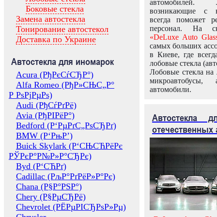
автомобилей.
Боковые стекла
возникающие с в
Замена автостекла
всегда поможет 
Тонирование автостекол
персонал. На ск
«DeLuxe Auto Glas
Доставка по Украине
самых больших ассо
в Киеве, где всег
Автостекла для иномарок
лобовые стекла (авт
Лобовые стекла на 
Acura (РђРєСѓСЂР°)
микроавтобусы, 
Alfa Romeo (РђР»СЊС„Р°
автомобили.
Р РѕРјРµРѕ)
Audi (РђСѓРґРё)
Avia (РђРІРёР°)
Автостекла 
Bedford (Р‘РµРґС„РѕСЂРґ)
отечественных 
BMW (Р‘РњР’)
Buick Skylark (Р‘СЊСЋРёРє
РЎРєР°Р№Р»Р°СЂРє)
Byd (Р‘СЋРґ)
Cadillac (РљР°РґРёР»Р°Рє)
Chana (Р§Р°РЅР°)
Chery (Р§РµСЂРё)
Chevrolet (РЁРµРІСЂРѕР»Рµ)