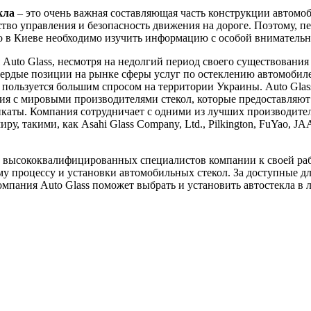
кла
– это очень важная составляющая часть конструкции автомоб
ство управления и безопасность движения на дороге. Поэтому, пе
ло в Киеве необходимо изучить информацию с особой вниматель
Auto Glass, несмотря на недолгий период своего существования 
вердые позиции на рынке сферы услуг по остеклению автомобил
пользуется большим спросом на территории Украины. Auto Glas
я с мировыми производителями стекол, которые предоставляют
каты. Компания сотрудничает с одними из лучших производител
ру, такими, как Asahi Glass Company, Ltd., Pilkington, FuYao, J
 высококвалифицированных специалистов компании к своей ра
у процессу и установки автомобильных стекол. За доступные д
мпания Auto Glass поможет выбрать и установить автостекла в