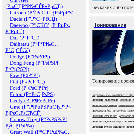
Chrysler
(РљСЂР°Р№СЃР»РµСЂ)
без каких либо поте
Citroen (РЎРёС‚СЂРѕРµРЅ)
Dacia (Р”Р°С‡РёСЏ)
Тонирование
Daewoo (Р”СЌСѓ, Р”РµРѕ,
Р”РµСѓ)
Daf (Р”Р°С„)
Daihatsu (Р”Р°Р№С…
Р°С‚СЃСѓ)
Dodge (Р”РѕРґР¶)
Dong Feng (Р”РѕРЅРі
Р¤РµРЅРі)
Faw (Р¤Р°РІ)
Тонирование произв
Fiat (Р¤РёР°С‚)
Ford (Р¤РѕСЂРґ)
Foton (Р¤РѕС‚РѕРЅ)
Украина
5
из
5
на основе
27
оце
Geely (Р”Р¶РёР»Рё)
лобовые автостекла
лобовые с
автостекла украина
изготовлени
Gmc (Р”Р¶РµРЅРµСЂР°Р»
автостекла ford
автостекла на и
РјРѕС‚РѕСЂСЃ)
лобовые стекла ваз
установка а
Gonow Troy (Р“РѕРЅРѕРІ
автостекла для иномарок
устано
РўСЂРѕР№)
лобовые стекла pilkington
лобов
Great Wall (Р“СЂРµР№С‚