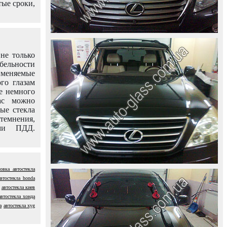
тые сроки,
не только
абельности
именяемые
го глазам
е немного
ас можно
вые стекла
темнения,
ями ПДД.
овка автостекла
автостекла honda
автостекла киев
автостекла хонда
а
автостекла xyg