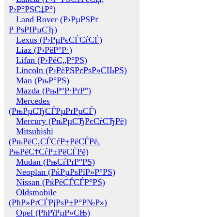
Р›Р°РЅС‡Р°)
Land Rover (Р›РµРЅРґ
Р РѕРІРµСЂ)
Lexus (Р›РµРєСЃСѓСЃ)
Liaz (Р›РёР°Р·)
Lifan (Р›РёС„Р°РЅ)
Lincoln (Р›РёРЅРєРѕР»СЊРЅ)
Man (РњР°РЅ)
Mazda (РњР°Р·РґР°)
Mercedes
(РњРµСЂСЃРµРґРµСЃ)
Mercury (РњРµСЂРєСѓСЂРё)
Mitsubishi
(РњРёС‚СЃСѓР±РёСЃРё,
РњРёС†СѓР±РёСЃРё)
Mudan (РњСѓРґР°РЅ)
Neoplan (РќРµРѕРїР»Р°РЅ)
Nissan (РќРёСЃСЃР°РЅ)
Oldsmobile
(РћР»РґСЃРјРѕР±Р°Р№Р»)
Opel (РћРїРµР»СЊ)