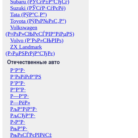
Subaru (РЎСѓР±Р°СЂСѓ)
Suzuki (РЎСѓР·СѓРєРё)
Tata (РўР°С‚Р°)
Toyota (РўРѕР№РѕС‚Р°)
Volkswagen
(Р¤РѕР»СЊРєСЃРІР°РіРµРЅ)
Volvo (Р’РѕР»СЊРІРѕ)
ZX Landmark
(Р›РµРЅРґРјР°СЂРє)
Отечественные авто
Р‘Р°Р·
Р‘РѕРіРґР°РЅ
Р’Р°Р·
Р“Р°Р·
Р—Р°Р·
Р—РёР»
РљР°РјР°Р·
РљСЂР°Р·
Р›Р°Р·
РњР°Р·
РњРѕСЃРєРІРёС‡