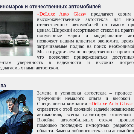
 иномарок и отечественных автомобилей
«DeLuxe Auto Glass»
предлагает своим 
высококачественные автостекла для ин
отечественных автомобилей по самым пр
ценам. Широкий ассортимент стекол на практ
популярные марки и модификации авт
позволяет нашим клиентам экономить время
затрачиваемые подчас на поиск необходимо
Мы сотрудничаем непосредственно с произво
что позволяет придерживаться доступн
иентам уверенность в надежности и высоких потреби
едлагаемых нами автостекол.
кла
Замена и установка автостекла – процесс
требующий немалого опыта и высокой т
Специалисты компании
«DeLuxe Auto Glass»
справится с этой сложной задачей независим
автомобиля, всегда гарантируя отличный р
Вклейка автомобильных стекол произв
помощью последних импортных разработо
области. Замена лобового стекла на автомоби