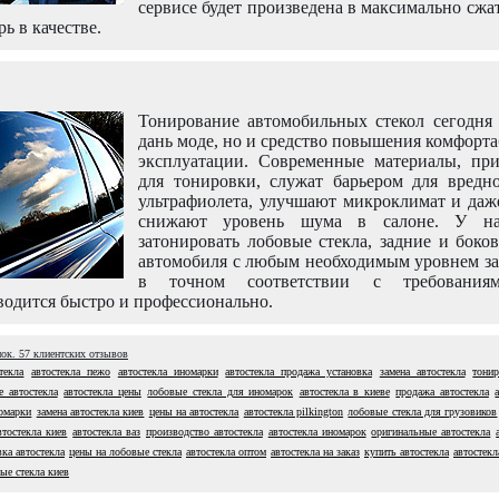
сервисе будет произведена в максимально сжа
рь в качестве.
Тонирование автомобильных стекол сегодня 
дань моде, но и средство повышения комфорт
эксплуатации. Современные материалы, пр
для тонировки, служат барьером для вредно
ультрафиолета, улучшают микроклимат и даж
снижают уровень шума в салоне. У н
затонировать лобовые стекла, задние и боко
автомобиля с любым необходимым уровнем за
в точном соответствии с требовани
одится быстро и профессионально.
нок.
57
клиентских отзывов
текла
автостекла пежо
автостекла иномарки
автостекла продажа установка
замена автостекла
тонир
е автостекла
автостекла цены
лобовые стекла для иномарок
автостекла в киеве
продажа автостекла
номарки
замена автостекла киев
цены на автостекла
автостекла pilkington
лобовые стекла для грузовиков
втостекла киев
автостекла ваз
производство автостекла
автостекла иномарок
оригинальные автостекла
вка автостекла
цены на лобовые стекла
автостекла оптом
автостекла на заказ
купить автостекла
автостекл
ые стекла киев