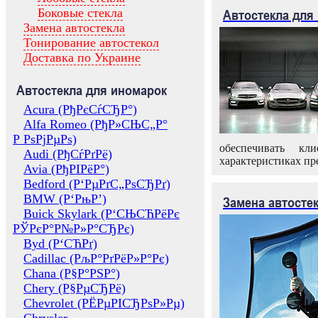
Боковые стекла
Автостекла для
Замена автостекла
Тонирование автостекол
Доставка по Украине
Автостекла для иномарок
Acura (РђРєСѓСЂР°)
Alfa Romeo (РђР»СЊС„Р°
Р РѕРјРµРѕ)
обеспечивать кл
Audi (РђСѓРґРё)
характеристиках пр
Avia (РђРІРёР°)
Bedford (Р‘РµРґС„РѕСЂРґ)
BMW (Р‘РњР’)
Замена автосте
Buick Skylark (Р‘СЊСЋРёРє
РЎРєР°Р№Р»Р°СЂРє)
Byd (Р‘СЋРґ)
Cadillac (РљР°РґРёР»Р°Рє)
Chana (Р§Р°РЅР°)
Chery (Р§РµСЂРё)
Chevrolet (РЁРµРІСЂРѕР»Рµ)