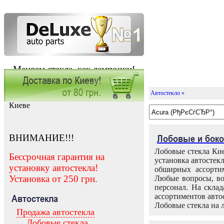
Меняем стекла, как лампочки!
Автостекло »
Заказать установку автостекла в
Киеве
ВНИМАНИЕ!!!
Лобовые и боко
Лобовые стекла Кие
Бессрочная гарантия на
установка автостек
установку автостекла!
обширных ассортим
Установка от 250 грн.
Любые вопросы, во
персонал. На скла
ассортиментов автос
Автостекла
Лобовые стекла на 
Продажа автостекла
Лобовые стекла