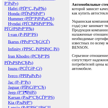
Р’РѕР»)
Автомобильные сте
Hafei (РҐР°С„РµР№)
которой зависит каче
Honda (РҐРѕРЅРґР°)
как купить автостек
Hummer (РҐР°РјРјРµСЂ)
Украинская компания 
Hyndai (РҐСЋРЅРґР°Р№,
года) уже занимает т
РҐСѓРЅРґР°Р№)
Продукция компании 
I-van (Р-РІР°РЅ)
налаженные отношени
необходимые сертифи
Ikarus (РРєР°СЂСѓСЃ)
известных по всему ми
BENSON.
Infinity (РРЅС„РёРЅРёС‚Рё)
Серьезное отношение
Iran Khodro (РСЂР°РЅ
сопутствует надежном
РҐРѕРЅРґСЂРѕ)
потребителей цены ко
Isuzu (РСЃСѓР·Сѓ)
автомобиле.
Iveco (РРІРµРєРѕ)
Jac (Р–Р°Рє)
Jaguar (РЇРіСѓР°СЂ)
Jeep (Р”Р¶РёРї)
Karsan (РљР°СЂСЃР°РЅ)
Kia (РљРёР°)
Lancia (Р›Р°РЅС‡РёСЏ,