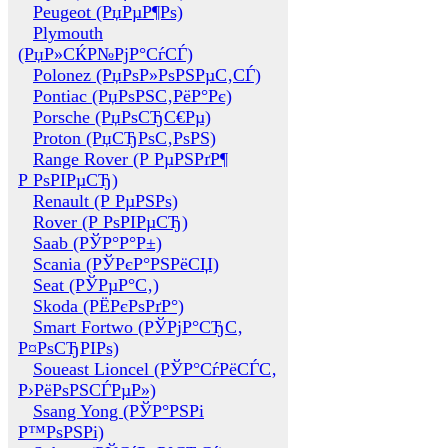
Peugeot (РџРµР¶Рѕ)
Plymouth
(РџР»СЌР№РјР°СѓСЃ)
Polonez (РџРѕР»РѕРЅРµС‚СЃ)
Pontiac (РџРѕРЅС‚РёР°Рє)
Porsche (РџРѕСЂС€Рµ)
Proton (РџСЂРѕС‚РѕРЅ)
Range Rover (Р РµРЅРґР¶
Р РѕРІРµСЂ)
Renault (Р РµРЅРѕ)
Rover (Р РѕРІРµСЂ)
Saab (РЎР°Р°Р±)
Scania (РЎРєР°РЅРёСЏ)
Seat (РЎРµР°С‚)
Skoda (РЁРєРѕРґР°)
Smart Fortwo (РЎРјР°СЂС‚
Р¤РѕСЂРІРѕ)
Soueast Lioncel (РЎР°СѓРёСЃС‚
Р›РёРѕРЅСЃРµР»)
Ssang Yong (РЎР°РЅРі
Р™РѕРЅРі)