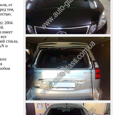
иля, от
ред тем,
ностью.
(с 2004
ей.
s имеет
 все
ей стекла,
AAN и
боте
ля
 любом