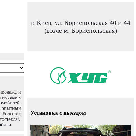
г. Киев, ул. Бориспольская 40 и 44
(возле м. Бориспольская)
 продажа и
н из самых
омобилей.
ш опытный
Установка с выездом
х больших
тостекла).
обили.