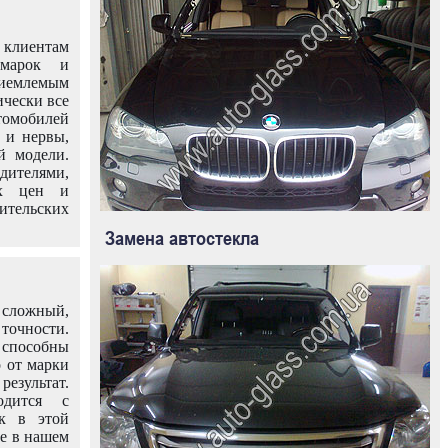
клиентам
омарок и
иемлемым
ически все
омобилей
 и нервы,
й модели.
дителями,
ых цен и
тельских
Замена автостекла
 сложный,
очности.
способны
о от марки
езультат.
одится с
к в этой
ле в нашем