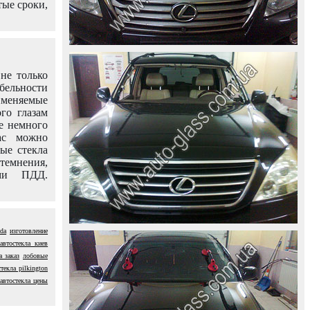
тые сроки,
не только
абельности
именяемые
го глазам
е немного
ас можно
вые стекла
темнения,
ями ПДД.
nda
изготовление
 автостекла киев
а заказ
лобовые
стекла pilkington
автостекла цены