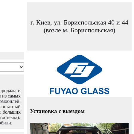
г. Киев, ул. Бориспольская 40 и 44
(возле м. Бориспольская)
 продажа и
н из самых
омобилей.
ш опытный
Установка с выездом
х больших
тостекла).
обили.