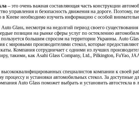
кла
– это очень важная составляющая часть конструкции автомоб
ство управления и безопасность движения на дороге. Поэтому, пе
ло в Киеве необходимо изучить информацию с особой вниматель
Auto Glass, несмотря на недолгий период своего существования 
вердые позиции на рынке сферы услуг по остеклению автомобил
пользуется большим спросом на территории Украины. Auto Glas
я с мировыми производителями стекол, которые предоставляют
каты. Компания сотрудничает с одними из лучших производител
ру, такими, как Asahi Glass Company, Ltd., Pilkington, FuYao, J
 высококвалифицированных специалистов компании к своей ра
у процессу и установки автомобильных стекол. За доступные д
мпания Auto Glass поможет выбрать и установить автостекла в