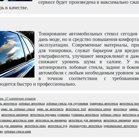
сервисе будет произведена в максимально сжа
рь в качестве.
Тонирование автомобильных стекол сегодня 
дань моде, но и средство повышения комфорт
эксплуатации. Современные материалы, пр
для тонировки, служат барьером для вредно
ультрафиолета, улучшают микроклимат и даж
снижают уровень шума в салоне. У н
затонировать лобовые стекла, задние и боко
автомобиля с любым необходимым уровнем за
в точном соответствии с требовани
одится быстро и профессионально.
нок.
57
клиентских отзывов
ть автостекла
лобовые автостекла
лобовые стекла для грузовиков
тонировка автостекла
автостекла ho
цены на лобовые стекла
цены на автостекла
автостекла ford
автостекла оптом
автостекла
замена
автостекла иномарок
автостекла продажа установка
установка автостекла
лобовые стекла
автостекла н
установка автостекла киев
автостекла на иномарки
автостекла для иномарок
автостекла иномарки
авто
кла для иномарок
автостекла пежо
автостекла xyg
производство автостекла
оригинальные автостекла
еве
лобовые стекла киев