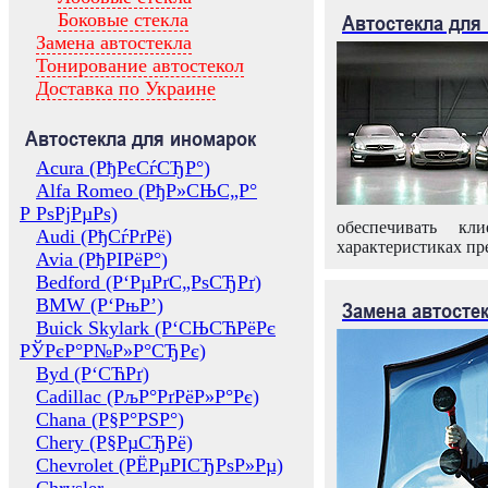
Боковые стекла
Автостекла для
Замена автостекла
Тонирование автостекол
Доставка по Украине
Автостекла для иномарок
Acura (РђРєСѓСЂР°)
Alfa Romeo (РђР»СЊС„Р°
Р РѕРјРµРѕ)
обеспечивать кл
Audi (РђСѓРґРё)
характеристиках пр
Avia (РђРІРёР°)
Bedford (Р‘РµРґС„РѕСЂРґ)
BMW (Р‘РњР’)
Замена автосте
Buick Skylark (Р‘СЊСЋРёРє
РЎРєР°Р№Р»Р°СЂРє)
Byd (Р‘СЋРґ)
Cadillac (РљР°РґРёР»Р°Рє)
Chana (Р§Р°РЅР°)
Chery (Р§РµСЂРё)
Chevrolet (РЁРµРІСЂРѕР»Рµ)