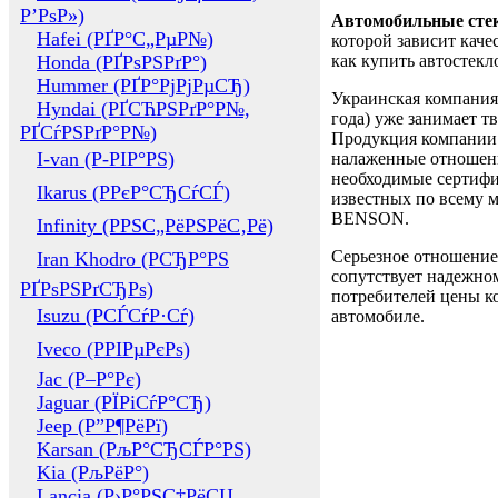
Р’РѕР»)
Автомобильные сте
Hafei (РҐР°С„РµР№)
которой зависит каче
Honda (РҐРѕРЅРґР°)
как купить автостек
Hummer (РҐР°РјРјРµСЂ)
Украинская компания 
Hyndai (РҐСЋРЅРґР°Р№,
года) уже занимает т
РҐСѓРЅРґР°Р№)
Продукция компании 
I-van (Р-РІР°РЅ)
налаженные отношени
необходимые сертифи
Ikarus (РРєР°СЂСѓСЃ)
известных по всему ми
BENSON.
Infinity (РРЅС„РёРЅРёС‚Рё)
Серьезное отношение
Iran Khodro (РСЂР°РЅ
сопутствует надежном
РҐРѕРЅРґСЂРѕ)
потребителей цены ко
Isuzu (РСЃСѓР·Сѓ)
автомобиле.
Iveco (РРІРµРєРѕ)
Jac (Р–Р°Рє)
Jaguar (РЇРіСѓР°СЂ)
Jeep (Р”Р¶РёРї)
Karsan (РљР°СЂСЃР°РЅ)
Kia (РљРёР°)
Lancia (Р›Р°РЅС‡РёСЏ,