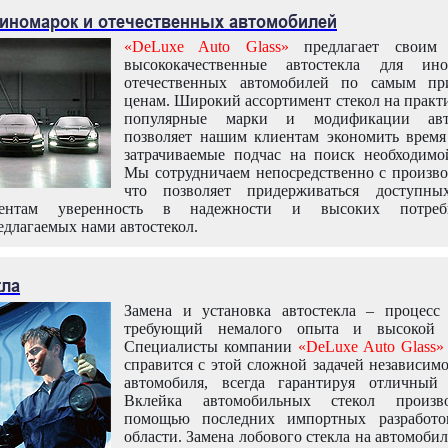
 иномарок и отечественных автомобилей
«DeLuxe Auto Glass»
предлагает своим 
высококачественные автостекла для ин
отечественных автомобилей по самым пр
ценам. Широкий ассортимент стекол на практ
популярные марки и модификации авт
позволяет нашим клиентам экономить время
затрачиваемые подчас на поиск необходимо
Мы сотрудничаем непосредственно с произво
что позволяет придерживаться доступн
иентам уверенность в надежности и высоких потреби
едлагаемых нами автостекол.
кла
Замена и установка автостекла – процесс
требующий немалого опыта и высокой т
Специалисты компании
«DeLuxe Auto Glass»
справится с этой сложной задачей независим
автомобиля, всегда гарантируя отличный р
Вклейка автомобильных стекол произв
помощью последних импортных разработо
области. Замена лобового стекла на автомоби