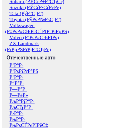
Subaru (РЎСѓР±Р°СЂСѓ)
Suzuki (РЎСѓР·СѓРєРё)
Tata (РўР°С‚Р°)
Toyota (РўРѕР№РѕС‚Р°)
Volkswagen
(Р¤РѕР»СЊРєСЃРІР°РіРµРЅ)
Volvo (Р’РѕР»СЊРІРѕ)
ZX Landmark
(Р›РµРЅРґРјР°СЂРє)
Отечественные авто
Р‘Р°Р·
Р‘РѕРіРґР°РЅ
Р’Р°Р·
Р“Р°Р·
Р—Р°Р·
Р—РёР»
РљР°РјР°Р·
РљСЂР°Р·
Р›Р°Р·
РњР°Р·
РњРѕСЃРєРІРёС‡