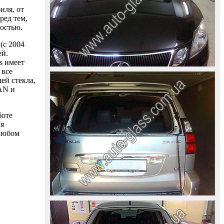
иля, от
ред тем,
ностью.
(с 2004
ей.
s имеет
 все
ей стекла,
AAN и
боте
ля
 любом