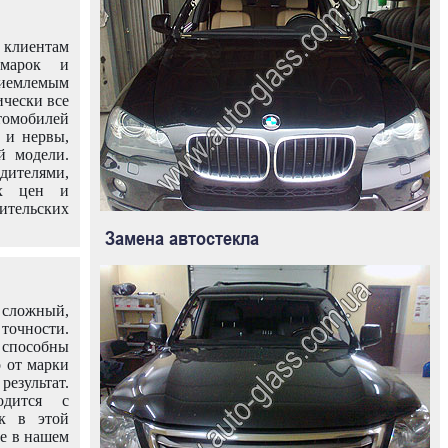
клиентам
омарок и
иемлемым
ически все
омобилей
 и нервы,
й модели.
дителями,
ых цен и
тельских
Замена автостекла
 сложный,
очности.
способны
о от марки
езультат.
одится с
к в этой
ле в нашем