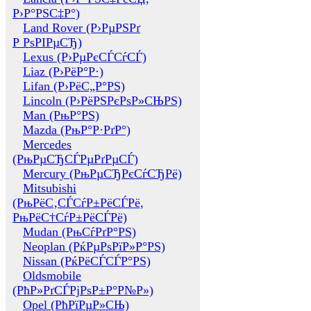
Р›Р°РЅС‡Р°)
Land Rover (Р›РµРЅРґ
Р РѕРІРµСЂ)
Lexus (Р›РµРєСЃСѓСЃ)
Liaz (Р›РёР°Р·)
Lifan (Р›РёС„Р°РЅ)
Lincoln (Р›РёРЅРєРѕР»СЊРЅ)
Man (РњР°РЅ)
Mazda (РњР°Р·РґР°)
Mercedes
(РњРµСЂСЃРµРґРµСЃ)
Mercury (РњРµСЂРєСѓСЂРё)
Mitsubishi
(РњРёС‚СЃСѓР±РёСЃРё,
РњРёС†СѓР±РёСЃРё)
Mudan (РњСѓРґР°РЅ)
Neoplan (РќРµРѕРїР»Р°РЅ)
Nissan (РќРёСЃСЃР°РЅ)
Oldsmobile
(РћР»РґСЃРјРѕР±Р°Р№Р»)
Opel (РћРїРµР»СЊ)