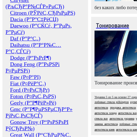
Chrysler
(РљСЂР°Р№СЃР»РµСЂ)
без каких либо поте
Citroen (РЎРёС‚СЂРѕРµРЅ)
Dacia (Р”Р°С‡РёСЏ)
Тонирование
Daewoo (Р”СЌСѓ, Р”РµРѕ,
Р”РµСѓ)
Daf (Р”Р°С„)
Daihatsu (Р”Р°Р№С…
Р°С‚СЃСѓ)
Dodge (Р”РѕРґР¶)
Dong Feng (Р”РѕРЅРі
Р¤РµРЅРі)
Faw (Р¤Р°РІ)
Тонирование произв
Fiat (Р¤РёР°С‚)
Ford (Р¤РѕСЂРґ)
Foton (Р¤РѕС‚РѕРЅ)
Украина
5
из
5
на основе
27
оце
Geely (Р”Р¶РёР»Рё)
лобовые стекла pilkington
купи
автостекла
продажа автостекла
Gmc (Р”Р¶РµРЅРµСЂР°Р»
автостекла хонда
автостекла ваз
РјРѕС‚РѕСЂСЃ)
стекла ваз
автостекла украина
Gonow Troy (Р“РѕРЅРѕРІ
замена автостекла
лобовые сте
РўСЂРѕР№)
автостекла киев
автостекла в ки
Great Wall (Р“СЂРµР№С‚