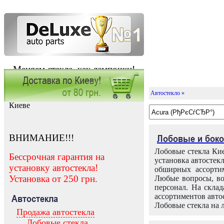
Меняем стекла, как лампочки!
Автостекло »
Заказать установку автостекла в
Киеве
ВНИМАНИЕ!!!
Лобовые и боко
Лобовые стекла Кие
Бессрочная гарантия на
установка автостек
установку автостекла!
обширных ассортим
Установка от 250 грн.
Любые вопросы, во
персонал. На скла
ассортиментов автос
Автостекла
Лобовые стекла на 
Продажа автостекла
Лобовые стекла