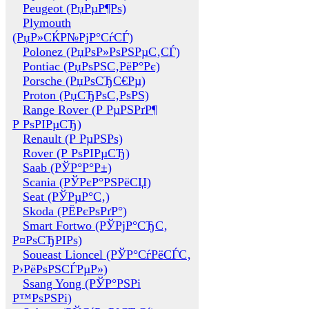
Peugeot (РџРµР¶Рѕ)
Plymouth
(РџР»СЌР№РјР°СѓСЃ)
Polonez (РџРѕР»РѕРЅРµС‚СЃ)
Pontiac (РџРѕРЅС‚РёР°Рє)
Porsche (РџРѕСЂС€Рµ)
Proton (РџСЂРѕС‚РѕРЅ)
Range Rover (Р РµРЅРґР¶
Р РѕРІРµСЂ)
Renault (Р РµРЅРѕ)
Rover (Р РѕРІРµСЂ)
Saab (РЎР°Р°Р±)
Scania (РЎРєР°РЅРёСЏ)
Seat (РЎРµР°С‚)
Skoda (РЁРєРѕРґР°)
Smart Fortwo (РЎРјР°СЂС‚
Р¤РѕСЂРІРѕ)
Soueast Lioncel (РЎР°СѓРёСЃС‚
Р›РёРѕРЅСЃРµР»)
Ssang Yong (РЎР°РЅРі
Р™РѕРЅРі)