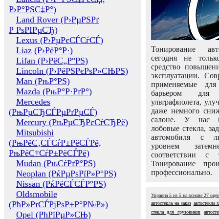
Р›Р°РЅС‡Р°)
Land Rover (Р›РµРЅРґ
Р РѕРІРµСЂ)
Lexus (Р›РµРєСЃСѓСЃ)
Тонирование авт
Liaz (Р›РёР°Р·)
сегодня не толь
Lifan (Р›РёС„Р°РЅ)
средство повышени
Lincoln (Р›РёРЅРєРѕР»СЊРЅ)
эксплуатации. Сов
Man (РњР°РЅ)
применяемые для
Mazda (РњР°Р·РґР°)
барьером для 
Mercedes
ультрафиолета, ул
даже немного сни
(РњРµСЂСЃРµРґРµСЃ)
салоне. У нас м
Mercury (РњРµСЂРєСѓСЂРё)
лобовые стекла, за
Mitsubishi
автомобиля с л
(РњРёС‚СЃСѓР±РёСЃРё,
уровнем затем
РњРёС†СѓР±РёСЃРё)
соответствии с 
Mudan (РњСѓРґР°РЅ)
Тонирование про
профессионально.
Neoplan (РќРµРѕРїР»Р°РЅ)
Nissan (РќРёСЃСЃР°РЅ)
Oldsmobile
Украина
5
из
5
на основе
27
оце
(РћР»РґСЃРјРѕР±Р°Р№Р»)
автостекла на заказ
автостекла 
стекла для грузовиков
автост
Opel (РћРїРµР»СЊ)