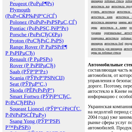
иномарки
лобовые стекла
лобов
Peugeot (РџРµР¶Рѕ)
автостекла ваз
автостекла про
Plymouth
купить автостекла
автостекла
(РџР»СЌР№РјР°СѓСЃ)
автостекла киев
автостекла 
Polonez (РџРѕР»РѕРЅРµС‚СЃ)
автостекла иномарки
замена авт
Pontiac (РџРѕРЅС‚РёР°Рє)
цены
автостекла в киеве
и
украина
оригинальные автост
Porsche (РџРѕСЂС€Рµ)
тонировка автостекла
лобовые
Proton (РџСЂРѕС‚РѕРЅ)
иномарок
автостекла ford
прода
Range Rover (Р РµРЅРґР¶
автостекла для иномарок
автост
Р РѕРІРµСЂ)
цены на лобовые стекла
Renault (Р РµРЅРѕ)
Автомобильные сте
Rover (Р РѕРІРµСЂ)
составляющая часть 
Saab (РЎР°Р°Р±)
автомобиля, от котор
Scania (РЎРєР°РЅРёСЏ)
управления и безопа
Seat (РЎРµР°С‚)
дороге. Поэтому, пере
Skoda (РЁРєРѕРґР°)
автостекло в Киеве н
Smart Fortwo (РЎРјР°СЂС‚
информацию с особо
Р¤РѕСЂРІРѕ)
Украинская компания 
Soueast Lioncel (РЎР°СѓРёСЃС‚
на недолгий период с
Р›РёРѕРЅСЃРµР»)
2004 года) уже заним
Ssang Yong (РЎР°РЅРі
рынке сферы услуг п
Р™РѕРЅРі)
автомобилей. Проду