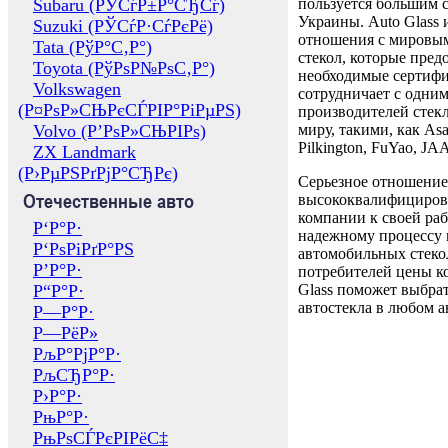
Subaru (РЎСѓР±Р°СЂСѓ)
пользуется большим 
Украины. Auto Glass
Suzuki (РЎСѓР·СѓРєРё)
отношения с мировы
Tata (РўР°С‚Р°)
стекол, которые пред
Toyota (РўРѕР№РѕС‚Р°)
необходимые сертиф
Volkswagen
сотрудничает с одни
(Р¤РѕР»СЊРєСЃРІР°РіРµРЅ)
производителей стекл
Volvo (Р’РѕР»СЊРІРѕ)
миру, такими, как Asa
Pilkington, FuYao, 
ZX Landmark
(Р›РµРЅРґРјР°СЂРє)
Серьезное отношение
Отечественные авто
высококвалифициров
компании к своей раб
Р‘Р°Р·
надежному процессу 
Р‘РѕРіРґР°РЅ
автомобильных стекол
Р’Р°Р·
потребителей цены к
Р“Р°Р·
Glass поможет выбрат
автостекла в любом а
Р—Р°Р·
Р—РёР»
РљР°РјР°Р·
РљСЂР°Р·
Р›Р°Р·
РњР°Р·
РњРѕСЃРєРІРёС‡