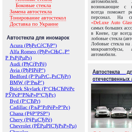
автомобилей.
Боковые стекла
возникающие с в
Замена автостекла
всегда поможет 
Тонирование автостекол
персонал. На ск
«DeLuxe Auto Glas
Доставка по Украине
самых больших ассо
в Киеве, где всег
Автостекла для иномарок
лобовые стекла (авт
Лобовые стекла на 
Acura (РђРєСѓСЂР°)
микроавтобусы, 
Alfa Romeo (РђР»СЊС„Р°
автомобили.
Р РѕРјРµРѕ)
Audi (РђСѓРґРё)
Avia (РђРІРёР°)
Автостекла 
Bedford (Р‘РµРґС„РѕСЂРґ)
отечественных 
BMW (Р‘РњР’)
Buick Skylark (Р‘СЊСЋРёРє
РЎРєР°Р№Р»Р°СЂРє)
Byd (Р‘СЋРґ)
Cadillac (РљР°РґРёР»Р°Рє)
Chana (Р§Р°РЅР°)
Chery (Р§РµСЂРё)
Chevrolet (РЁРµРІСЂРѕР»Рµ)