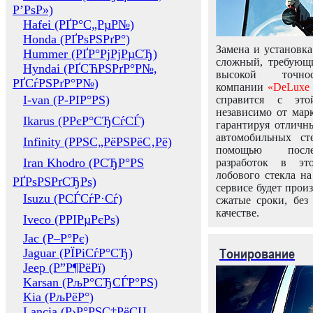
Р’РѕР»)
Hafei (РҐР°С„РµР№)
Honda (РҐРѕРЅРґР°)
Замена и установка
Hummer (РҐР°РјРјРµСЂ)
сложный, требующ
Hyndai (РҐСЋРЅРґР°Р№,
высокой точно
РҐСѓРЅРґР°Р№)
компании
«DeLuxe 
I-van (Р-РІР°РЅ)
справится с это
независимо от марк
Ikarus (РРєР°СЂСѓСЃ)
гарантируя отличны
автомобильных ст
Infinity (РРЅС„РёРЅРёС‚Рё)
помощью посл
Iran Khodro (РСЂР°РЅ
разработок в эт
лобового стекла н
РҐРѕРЅРґСЂРѕ)
сервисе будет прои
Isuzu (РСЃСѓР·Сѓ)
сжатые сроки, без
качестве.
Iveco (РРІРµРєРѕ)
Jac (Р–Р°Рє)
Тонирование
Jaguar (РЇРіСѓР°СЂ)
Jeep (Р”Р¶РёРї)
Karsan (РљР°СЂСЃР°РЅ)
Kia (РљРёР°)
Lancia (Р›Р°РЅС‡РёСЏ,