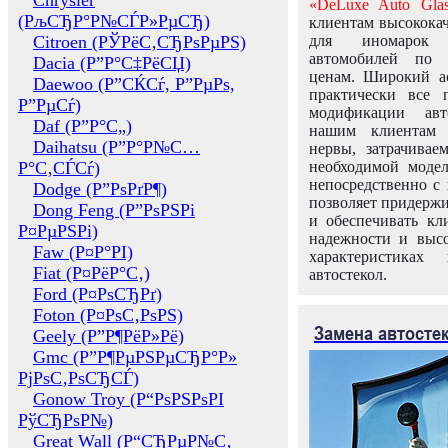
Chrysler
«DeLuxe Auto Glas
(РљСЂР°Р№СЃР»РµСЂ)
клиентам высококач
Citroen (РЎРёС‚СЂРѕРµРЅ)
для иномарок 
автомобилей по
Dacia (Р”Р°С‡РёСЏ)
ценам. Широкий ас
Daewoo (Р”СЌСѓ, Р”РµРѕ,
практически все 
Р”РµСѓ)
модификации авт
Daf (Р”Р°С„)
нашим клиентам 
Daihatsu (Р”Р°Р№С…
нервы, затрачивае
Р°С‚СЃСѓ)
необходимой моде
непосредственно с 
Dodge (Р”РѕРґР¶)
позволяет придержи
Dong Feng (Р”РѕРЅРі
и обеспечивать кл
Р¤РµРЅРі)
надежности и высо
Faw (Р¤Р°РІ)
характеристиках
Fiat (Р¤РёР°С‚)
автостекол.
Ford (Р¤РѕСЂРґ)
Foton (Р¤РѕС‚РѕРЅ)
Замена автосте
Geely (Р”Р¶РёР»Рё)
Gmc (Р”Р¶РµРЅРµСЂР°Р»
РјРѕС‚РѕСЂСЃ)
Gonow Troy (Р“РѕРЅРѕРІ
РўСЂРѕР№)
Great Wall (Р“СЂРµР№С‚