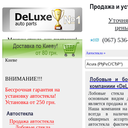
Продажа и у
Уточня
цены
(067) 536
Меняем стекла, как лампочки!
Автостекло »
Заказать установку автостекла в
Киеве
ВНИМАНИЕ!!!
Лобовые и бо
компаниии «DeL
Бессрочная гарантия на
Лобовые стекла
установку автостекла!
основным видом д
Установка от 250 грн.
является продажа и 
Наша компания на 
Автостекла
всегда в налич
обширных ассорт
Продажа автостекла
автостекла факти
Лобовые стекла