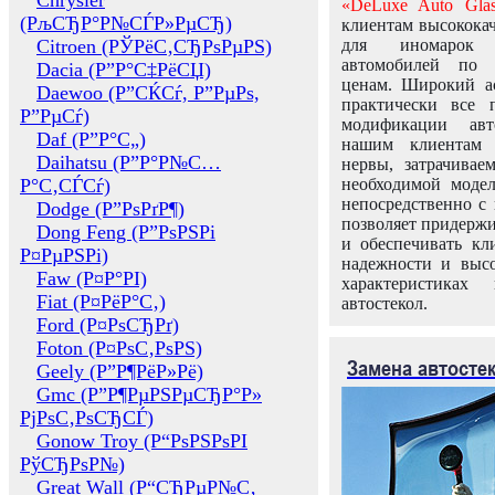
Chrysler
«DeLuxe Auto Glas
(РљСЂР°Р№СЃР»РµСЂ)
клиентам высококач
Citroen (РЎРёС‚СЂРѕРµРЅ)
для иномарок 
автомобилей по
Dacia (Р”Р°С‡РёСЏ)
ценам. Широкий ас
Daewoo (Р”СЌСѓ, Р”РµРѕ,
практически все 
Р”РµСѓ)
модификации авт
Daf (Р”Р°С„)
нашим клиентам 
Daihatsu (Р”Р°Р№С…
нервы, затрачивае
Р°С‚СЃСѓ)
необходимой моде
непосредственно с 
Dodge (Р”РѕРґР¶)
позволяет придержи
Dong Feng (Р”РѕРЅРі
и обеспечивать кл
Р¤РµРЅРі)
надежности и высо
Faw (Р¤Р°РІ)
характеристиках
Fiat (Р¤РёР°С‚)
автостекол.
Ford (Р¤РѕСЂРґ)
Foton (Р¤РѕС‚РѕРЅ)
Замена автосте
Geely (Р”Р¶РёР»Рё)
Gmc (Р”Р¶РµРЅРµСЂР°Р»
РјРѕС‚РѕСЂСЃ)
Gonow Troy (Р“РѕРЅРѕРІ
РўСЂРѕР№)
Great Wall (Р“СЂРµР№С‚