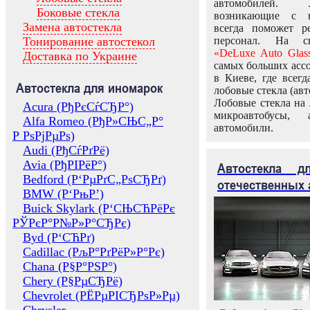
автомобилей.
Боковые стекла
возникающие с в
Замена автостекла
всегда поможет 
Тонирование автостекол
персонал. На ск
«DeLuxe Auto Glas
Доставка по Украине
самых больших ассо
в Киеве, где всег
Автостекла для иномарок
лобовые стекла (авт
Лобовые стекла на 
Acura (РђРєСѓСЂР°)
микроавтобусы, 
Alfa Romeo (РђР»СЊС„Р°
автомобили.
Р РѕРјРµРѕ)
Audi (РђСѓРґРё)
Avia (РђРІРёР°)
Автостекла 
Bedford (Р‘РµРґС„РѕСЂРґ)
отечественных 
BMW (Р‘РњР’)
Buick Skylark (Р‘СЊСЋРёРє
РЎРєР°Р№Р»Р°СЂРє)
Byd (Р‘СЋРґ)
Cadillac (РљР°РґРёР»Р°Рє)
Chana (Р§Р°РЅР°)
Chery (Р§РµСЂРё)
Chevrolet (РЁРµРІСЂРѕР»Рµ)