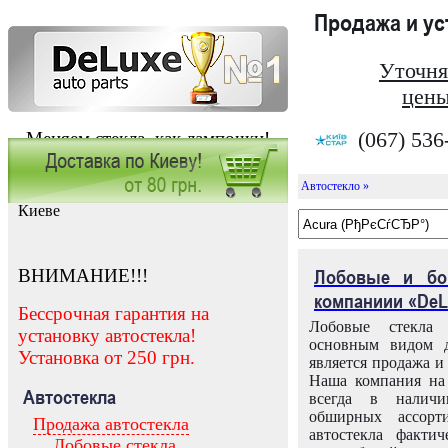
Продажа и у
Уточня
цены
(067) 536
Меняем стекла, как лампочки!
Автостекло »
Заказать установку автостекла в
Киеве
ВНИМАНИЕ!!!
Лобовые и бо
компаниии «DeL
Бессрочная гарантия на
Лобовые стекла
установку автостекла!
основным видом д
Установка от 250 грн.
является продажа и 
Наша компания на 
Автостекла
всегда в налич
обширных ассорт
Продажа автостекла
автостекла факти
Лобовые стекла