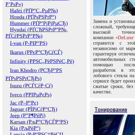
Р’РѕР»)
Hafei (РҐР°С„РµР№)
Honda (РҐРѕРЅРґР°)
Замена и установка
Hummer (РҐР°РјРјРµСЂ)
сложный, требующ
Hyndai (РҐСЋРЅРґР°Р№,
высокой точно
РҐСѓРЅРґР°Р№)
компании
«DeLuxe 
I-van (Р-РІР°РЅ)
справится с это
независимо от марк
Ikarus (РРєР°СЂСѓСЃ)
гарантируя отличны
автомобильных ст
Infinity (РРЅС„РёРЅРёС‚Рё)
помощью посл
Iran Khodro (РСЂР°РЅ
разработок в эт
лобового стекла н
РҐРѕРЅРґСЂРѕ)
сервисе будет прои
Isuzu (РСЃСѓР·Сѓ)
сжатые сроки, без
качестве.
Iveco (РРІРµРєРѕ)
Jac (Р–Р°Рє)
Тонирование
Jaguar (РЇРіСѓР°СЂ)
Jeep (Р”Р¶РёРї)
Karsan (РљР°СЂСЃР°РЅ)
Kia (РљРёР°)
Lancia (Р›Р°РЅС‡РёСЏ,