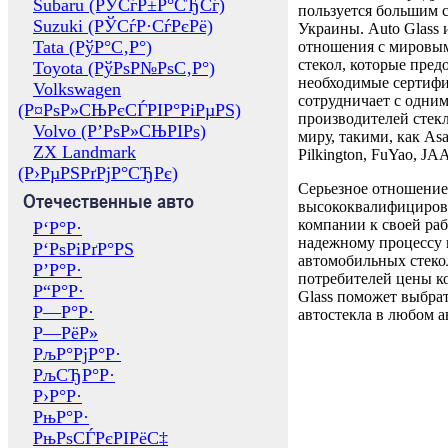
Subaru (РЎСѓР±Р°СЂСѓ)
пользуется большим 
Suzuki (РЎСѓР·СѓРєРё)
Украины. Auto Glass
Tata (РўР°С‚Р°)
отношения с мировы
стекол, которые пред
Toyota (РўРѕР№РѕС‚Р°)
необходимые сертиф
Volkswagen
сотрудничает с одни
(Р¤РѕР»СЊРєСЃРІР°РіРµРЅ)
производителей стекл
Volvo (Р’РѕР»СЊРІРѕ)
миру, такими, как Asa
ZX Landmark
Pilkington, FuYao, 
(Р›РµРЅРґРјР°СЂРє)
Серьезное отношение
Отечественные авто
высококвалифициров
компании к своей раб
Р‘Р°Р·
надежному процессу 
Р‘РѕРіРґР°РЅ
автомобильных стекол
Р’Р°Р·
потребителей цены к
Р“Р°Р·
Glass поможет выбрат
Р—Р°Р·
автостекла в любом а
Р—РёР»
РљР°РјР°Р·
РљСЂР°Р·
Р›Р°Р·
РњР°Р·
РњРѕСЃРєРІРёС‡