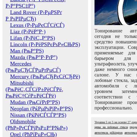
Р›Р°РЅС‡Р°)
Land Rover (Р›РµРЅРґ
Р РѕРІРµСЂ)
Lexus (Р›РµРєСЃСѓСЃ)
Тонирование авт
Liaz (Р›РёР°Р·)
сегодня не толь
Lifan (Р›РёС„Р°РЅ)
средство повышени
Lincoln (Р›РёРЅРєРѕР»СЊРЅ)
эксплуатации. Сов
Man (РњР°РЅ)
применяемые для
Mazda (РњР°Р·РґР°)
барьером для 
Mercedes
ультрафиолета, ул
даже немного сни
(РњРµСЂСЃРµРґРµСЃ)
салоне. У нас м
Mercury (РњРµСЂРєСѓСЂРё)
лобовые стекла, за
Mitsubishi
автомобиля с л
(РњРёС‚СЃСѓР±РёСЃРё,
уровнем затем
РњРёС†СѓР±РёСЃРё)
соответствии с 
Mudan (РњСѓРґР°РЅ)
Тонирование про
профессионально.
Neoplan (РќРµРѕРїР»Р°РЅ)
Nissan (РќРёСЃСЃР°РЅ)
Oldsmobile
Украина
5
из
5
на основе
27
оце
(РћР»РґСЃРјРѕР±Р°Р№Р»)
цены на лобовые стекла
прода
автостекла pilkington
автостек
Opel (РћРїРµР»СЊ)