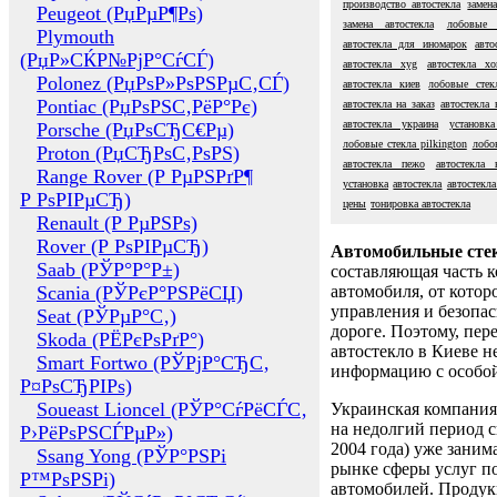
производство автостекла
замен
Peugeot (РџРµР¶Рѕ)
замена автостекла
лобовые 
Plymouth
автостекла для иномарок
авто
(РџР»СЌР№РјР°СѓСЃ)
автостекла xyg
автостекла хо
Polonez (РџРѕР»РѕРЅРµС‚СЃ)
автостекла киев
лобовые стек
Pontiac (РџРѕРЅС‚РёР°Рє)
автостекла на заказ
автостекла 
автостекла украина
установка
Porsche (РџРѕСЂС€Рµ)
лобовые стекла pilkington
лобо
Proton (РџСЂРѕС‚РѕРЅ)
автостекла пежо
автостекла
Range Rover (Р РµРЅРґР¶
установка
автостекла
автостекла
Р РѕРІРµСЂ)
цены
тонировка автостекла
Renault (Р РµРЅРѕ)
Rover (Р РѕРІРµСЂ)
Автомобильные сте
Saab (РЎР°Р°Р±)
составляющая часть 
Scania (РЎРєР°РЅРёСЏ)
автомобиля, от котор
управления и безопа
Seat (РЎРµР°С‚)
дороге. Поэтому, пере
Skoda (РЁРєРѕРґР°)
автостекло в Киеве н
Smart Fortwo (РЎРјР°СЂС‚
информацию с особо
Р¤РѕСЂРІРѕ)
Soueast Lioncel (РЎР°СѓРёСЃС‚
Украинская компания 
на недолгий период с
Р›РёРѕРЅСЃРµР»)
2004 года) уже заним
Ssang Yong (РЎР°РЅРі
рынке сферы услуг п
Р™РѕРЅРі)
автомобилей. Проду