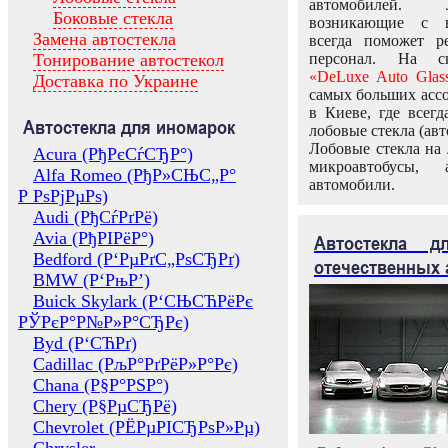
автомобилей.
Боковые стекла
возникающие с в
Замена автостекла
всегда поможет 
Тонирование автостекол
персонал. На ск
«DeLuxe Auto Glas
Доставка по Украине
самых больших ассо
в Киеве, где всег
Автостекла для иномарок
лобовые стекла (авт
Лобовые стекла на 
Acura (РђРєСѓСЂР°)
микроавтобусы, 
Alfa Romeo (РђР»СЊС„Р°
автомобили.
Р РѕРјРµРѕ)
Audi (РђСѓРґРё)
Avia (РђРІРёР°)
Автостекла 
Bedford (Р‘РµРґС„РѕСЂРґ)
отечественных 
BMW (Р‘РњР’)
Buick Skylark (Р‘СЊСЋРёРє
РЎРєР°Р№Р»Р°СЂРє)
Byd (Р‘СЋРґ)
Cadillac (РљР°РґРёР»Р°Рє)
Chana (Р§Р°РЅР°)
Chery (Р§РµСЂРё)
Chevrolet (РЁРµРІСЂРѕР»Рµ)