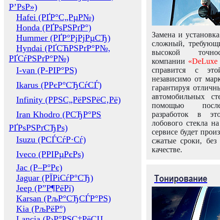
Р’РѕР»)
Hafei (РҐР°С„РµР№)
Honda (РҐРѕРЅРґР°)
Замена и установка
Hummer (РҐР°РјРјРµСЂ)
сложный, требующ
Hyndai (РҐСЋРЅРґР°Р№,
высокой точно
РҐСѓРЅРґР°Р№)
компании
«DeLuxe 
I-van (Р-РІР°РЅ)
справится с это
независимо от марк
Ikarus (РРєР°СЂСѓСЃ)
гарантируя отличны
автомобильных ст
Infinity (РРЅС„РёРЅРёС‚Рё)
помощью посл
Iran Khodro (РСЂР°РЅ
разработок в эт
лобового стекла н
РҐРѕРЅРґСЂРѕ)
сервисе будет прои
Isuzu (РСЃСѓР·Сѓ)
сжатые сроки, без
качестве.
Iveco (РРІРµРєРѕ)
Jac (Р–Р°Рє)
Тонирование
Jaguar (РЇРіСѓР°СЂ)
Jeep (Р”Р¶РёРї)
Karsan (РљР°СЂСЃР°РЅ)
Kia (РљРёР°)
Lancia (Р›Р°РЅС‡РёСЏ,