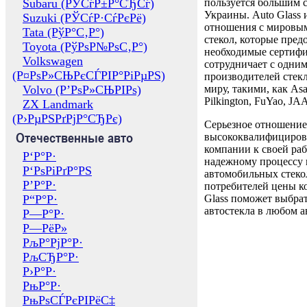
Subaru (РЎСѓР±Р°СЂСѓ)
пользуется большим 
Украины. Auto Glass
Suzuki (РЎСѓР·СѓРєРё)
отношения с мировы
Tata (РўР°С‚Р°)
стекол, которые пред
Toyota (РўРѕР№РѕС‚Р°)
необходимые сертиф
Volkswagen
сотрудничает с одни
(Р¤РѕР»СЊРєСЃРІР°РіРµРЅ)
производителей стекл
Volvo (Р’РѕР»СЊРІРѕ)
миру, такими, как Asa
Pilkington, FuYao, 
ZX Landmark
(Р›РµРЅРґРјР°СЂРє)
Серьезное отношение
Отечественные авто
высококвалифициров
компании к своей раб
Р‘Р°Р·
надежному процессу 
Р‘РѕРіРґР°РЅ
автомобильных стекол
Р’Р°Р·
потребителей цены к
Р“Р°Р·
Glass поможет выбрат
автостекла в любом а
Р—Р°Р·
Р—РёР»
РљР°РјР°Р·
РљСЂР°Р·
Р›Р°Р·
РњР°Р·
РњРѕСЃРєРІРёС‡