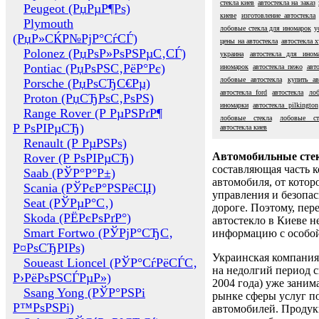
стекла киев
автостекла на заказ
Peugeot (РџРµР¶Рѕ)
киеве
изготовление автостекла
Plymouth
лобовые стекла для иномарок
у
(РџР»СЌР№РјР°СѓСЃ)
цены на автостекла
автостекла 
Polonez (РџРѕР»РѕРЅРµС‚СЃ)
украина
автостекла для ином
Pontiac (РџРѕРЅС‚РёР°Рє)
иномарок
автостекла пежо
авт
лобовые автостекла
купить ав
Porsche (РџРѕСЂС€Рµ)
автостекла ford
автостекла
лоб
Proton (РџСЂРѕС‚РѕРЅ)
иномарки
автостекла pilkington
Range Rover (Р РµРЅРґР¶
лобовые стекла
лобовые ст
Р РѕРІРµСЂ)
автостекла киев
Renault (Р РµРЅРѕ)
Автомобильные сте
Rover (Р РѕРІРµСЂ)
составляющая часть 
Saab (РЎР°Р°Р±)
автомобиля, от котор
Scania (РЎРєР°РЅРёСЏ)
управления и безопа
Seat (РЎРµР°С‚)
дороге. Поэтому, пере
Skoda (РЁРєРѕРґР°)
автостекло в Киеве н
Smart Fortwo (РЎРјР°СЂС‚
информацию с особо
Р¤РѕСЂРІРѕ)
Украинская компания 
Soueast Lioncel (РЎР°СѓРёСЃС‚
на недолгий период с
Р›РёРѕРЅСЃРµР»)
2004 года) уже заним
Ssang Yong (РЎР°РЅРі
рынке сферы услуг п
Р™РѕРЅРі)
автомобилей. Проду