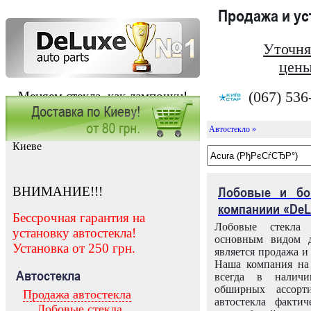
Продажа и у
Уточня
цены
(067) 536
Меняем стекла, как лампочки!
Автостекло »
Заказать установку автостекла в
Киеве
ВНИМАНИЕ!!!
Лобовые и бо
компаниии «DeL
Бессрочная гарантия на
Лобовые стекла
установку автостекла!
основным видом д
Установка от 250 грн.
является продажа и 
Наша компания на 
Автостекла
всегда в налич
обширных ассорт
Продажа автостекла
автостекла факти
Лобовые стекла