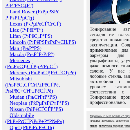
Р›Р°РЅС‡Р°)
Land Rover (Р›РµРЅРґ
Р РѕРІРµСЂ)
Lexus (Р›РµРєСЃСѓСЃ)
Тонирование авт
Liaz (Р›РёР°Р·)
сегодня не толь
Lifan (Р›РёС„Р°РЅ)
средство повышени
Lincoln (Р›РёРЅРєРѕР»СЊРЅ)
эксплуатации. Сов
Man (РњР°РЅ)
применяемые для
Mazda (РњР°Р·РґР°)
барьером для 
Mercedes
ультрафиолета, ул
даже немного сни
(РњРµСЂСЃРµРґРµСЃ)
салоне. У нас м
Mercury (РњРµСЂРєСѓСЂРё)
лобовые стекла, за
Mitsubishi
автомобиля с л
(РњРёС‚СЃСѓР±РёСЃРё,
уровнем затем
РњРёС†СѓР±РёСЃРё)
соответствии с 
Mudan (РњСѓРґР°РЅ)
Тонирование про
профессионально.
Neoplan (РќРµРѕРїР»Р°РЅ)
Nissan (РќРёСЃСЃР°РЅ)
Oldsmobile
Украина
5
из
5
на основе
27
оце
(РћР»РґСЃРјРѕР±Р°Р№Р»)
продажа автостекла
автостекла
стекла
автостекла продажа уста
Opel (РћРїРµР»СЊ)