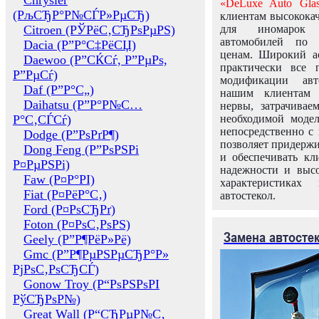
Chrysler
«DeLuxe Auto Glas
(РљСЂР°Р№СЃР»РµСЂ)
клиентам высококач
Citroen (РЎРёС‚СЂРѕРµРЅ)
для иномарок 
автомобилей по
Dacia (Р”Р°С‡РёСЏ)
ценам. Широкий ас
Daewoo (Р”СЌСѓ, Р”РµРѕ,
практически все 
Р”РµСѓ)
модификации авт
Daf (Р”Р°С„)
нашим клиентам 
Daihatsu (Р”Р°Р№С…
нервы, затрачивае
Р°С‚СЃСѓ)
необходимой моде
непосредственно с 
Dodge (Р”РѕРґР¶)
позволяет придержи
Dong Feng (Р”РѕРЅРі
и обеспечивать кл
Р¤РµРЅРі)
надежности и высо
Faw (Р¤Р°РІ)
характеристиках
Fiat (Р¤РёР°С‚)
автостекол.
Ford (Р¤РѕСЂРґ)
Foton (Р¤РѕС‚РѕРЅ)
Замена автосте
Geely (Р”Р¶РёР»Рё)
Gmc (Р”Р¶РµРЅРµСЂР°Р»
РјРѕС‚РѕСЂСЃ)
Gonow Troy (Р“РѕРЅРѕРІ
РўСЂРѕР№)
Great Wall (Р“СЂРµР№С‚