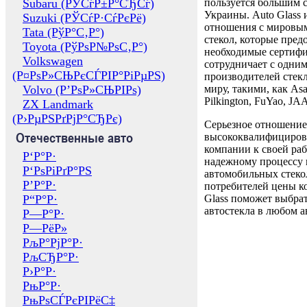
Subaru (РЎСѓР±Р°СЂСѓ)
пользуется большим 
Украины. Auto Glass
Suzuki (РЎСѓР·СѓРєРё)
отношения с мировы
Tata (РўР°С‚Р°)
стекол, которые пред
Toyota (РўРѕР№РѕС‚Р°)
необходимые сертиф
Volkswagen
сотрудничает с одни
(Р¤РѕР»СЊРєСЃРІР°РіРµРЅ)
производителей стекл
Volvo (Р’РѕР»СЊРІРѕ)
миру, такими, как Asa
Pilkington, FuYao, 
ZX Landmark
(Р›РµРЅРґРјР°СЂРє)
Серьезное отношение
Отечественные авто
высококвалифициров
компании к своей раб
Р‘Р°Р·
надежному процессу 
Р‘РѕРіРґР°РЅ
автомобильных стекол
Р’Р°Р·
потребителей цены к
Р“Р°Р·
Glass поможет выбрат
автостекла в любом а
Р—Р°Р·
Р—РёР»
РљР°РјР°Р·
РљСЂР°Р·
Р›Р°Р·
РњР°Р·
РњРѕСЃРєРІРёС‡