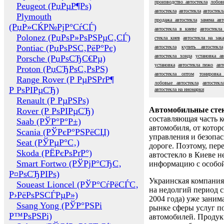
производство автостекла
лобов
Peugeot (РџРµР¶Рѕ)
автостекла
автостекла
автостекл
Plymouth
продажа автостекла
замена авт
(РџР»СЌР№РјР°СѓСЃ)
автостекла в киеве
автостекла
Polonez (РџРѕР»РѕРЅРµС‚СЃ)
стекла киев
автостекла на зака
Pontiac (РџРѕРЅС‚РёР°Рє)
автостекла
купить автостекла
автостекла хонда
установка ав
Porsche (РџРѕСЂС€Рµ)
установка
автостекла пежо
авт
Proton (РџСЂРѕС‚РѕРЅ)
автостекла оптом
тонировка 
Range Rover (Р РµРЅРґР¶
лобовые автостекла
автостек
Р РѕРІРµСЂ)
автостекла на иномарки
Renault (Р РµРЅРѕ)
Автомобильные сте
Rover (Р РѕРІРµСЂ)
составляющая часть 
Saab (РЎР°Р°Р±)
автомобиля, от котор
Scania (РЎРєР°РЅРёСЏ)
управления и безопа
Seat (РЎРµР°С‚)
дороге. Поэтому, пере
Skoda (РЁРєРѕРґР°)
автостекло в Киеве н
Smart Fortwo (РЎРјР°СЂС‚
информацию с особо
Р¤РѕСЂРІРѕ)
Украинская компания 
Soueast Lioncel (РЎР°СѓРёСЃС‚
на недолгий период с
Р›РёРѕРЅСЃРµР»)
2004 года) уже заним
Ssang Yong (РЎР°РЅРі
рынке сферы услуг п
Р™РѕРЅРі)
автомобилей. Проду