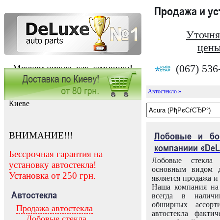
Продажа и у
Уточня
цены
(067) 536
Меняем стекла, как лампочки!
Автостекло »
Заказать установку автостекла в
Киеве
ВНИМАНИЕ!!!
Лобовые и бо
компаниии «DeL
Бессрочная гарантия на
Лобовые стекла
установку автостекла!
основным видом д
Установка от 250 грн.
является продажа и 
Наша компания на 
Автостекла
всегда в налич
обширных ассорт
Продажа автостекла
автостекла факти
Лобовые стекла