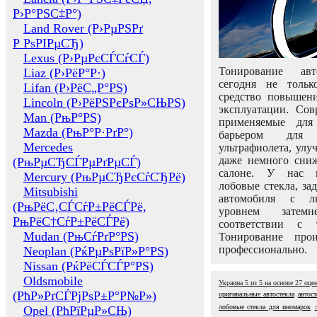
Р›Р°РЅС‡Р°)
Land Rover (Р›РµРЅРґ
Р РѕРІРµСЂ)
Lexus (Р›РµРєСЃСѓСЃ)
Тонирование авт
Liaz (Р›РёР°Р·)
сегодня не толь
Lifan (Р›РёС„Р°РЅ)
средство повышени
Lincoln (Р›РёРЅРєРѕР»СЊРЅ)
эксплуатации. Сов
Man (РњР°РЅ)
применяемые для
Mazda (РњР°Р·РґР°)
барьером для 
Mercedes
ультрафиолета, ул
даже немного сни
(РњРµСЂСЃРµРґРµСЃ)
салоне. У нас м
Mercury (РњРµСЂРєСѓСЂРё)
лобовые стекла, за
Mitsubishi
автомобиля с л
(РњРёС‚СЃСѓР±РёСЃРё,
уровнем затем
РњРёС†СѓР±РёСЃРё)
соответствии с 
Mudan (РњСѓРґР°РЅ)
Тонирование про
профессионально.
Neoplan (РќРµРѕРїР»Р°РЅ)
Nissan (РќРёСЃСЃР°РЅ)
Oldsmobile
Украина
5
из
5
на основе
27
оце
(РћР»РґСЃРјРѕР±Р°Р№Р»)
оригинальные автостекла
автост
лобовые стекла для иномарок
Opel (РћРїРµР»СЊ)