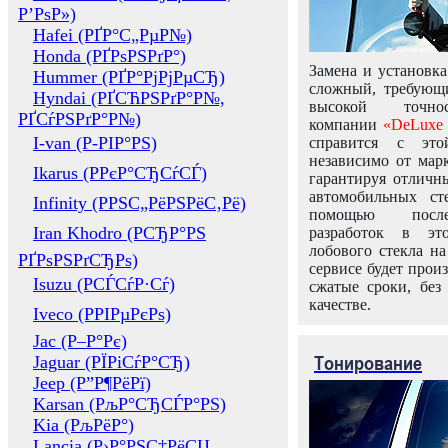
Р’РѕР»)
Hafei (РҐР°С„РµР№)
Honda (РҐРѕРЅРґР°)
Замена и установка
Hummer (РҐР°РјРјРµСЂ)
сложный, требующ
Hyndai (РҐСЋРЅРґР°Р№,
высокой точно
РҐСѓРЅРґР°Р№)
компании
«DeLuxe 
I-van (Р-РІР°РЅ)
справится с это
независимо от марк
Ikarus (РРєР°СЂСѓСЃ)
гарантируя отличны
автомобильных ст
Infinity (РРЅС„РёРЅРёС‚Рё)
помощью посл
Iran Khodro (РСЂР°РЅ
разработок в эт
лобового стекла н
РҐРѕРЅРґСЂРѕ)
сервисе будет прои
Isuzu (РСЃСѓР·Сѓ)
сжатые сроки, без
качестве.
Iveco (РРІРµРєРѕ)
Jac (Р–Р°Рє)
Тонирование
Jaguar (РЇРіСѓР°СЂ)
Jeep (Р”Р¶РёРї)
Karsan (РљР°СЂСЃР°РЅ)
Kia (РљРёР°)
Lancia (Р›Р°РЅС‡РёСЏ,