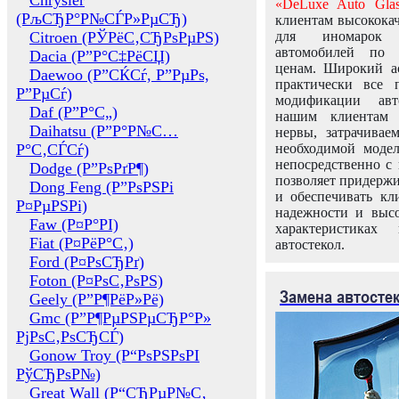
Chrysler
«DeLuxe Auto Glas
(РљСЂР°Р№СЃР»РµСЂ)
клиентам высококач
Citroen (РЎРёС‚СЂРѕРµРЅ)
для иномарок 
автомобилей по
Dacia (Р”Р°С‡РёСЏ)
ценам. Широкий ас
Daewoo (Р”СЌСѓ, Р”РµРѕ,
практически все 
Р”РµСѓ)
модификации авт
Daf (Р”Р°С„)
нашим клиентам 
Daihatsu (Р”Р°Р№С…
нервы, затрачивае
Р°С‚СЃСѓ)
необходимой моде
непосредственно с 
Dodge (Р”РѕРґР¶)
позволяет придержи
Dong Feng (Р”РѕРЅРі
и обеспечивать кл
Р¤РµРЅРі)
надежности и высо
Faw (Р¤Р°РІ)
характеристиках
Fiat (Р¤РёР°С‚)
автостекол.
Ford (Р¤РѕСЂРґ)
Foton (Р¤РѕС‚РѕРЅ)
Замена автосте
Geely (Р”Р¶РёР»Рё)
Gmc (Р”Р¶РµРЅРµСЂР°Р»
РјРѕС‚РѕСЂСЃ)
Gonow Troy (Р“РѕРЅРѕРІ
РўСЂРѕР№)
Great Wall (Р“СЂРµР№С‚