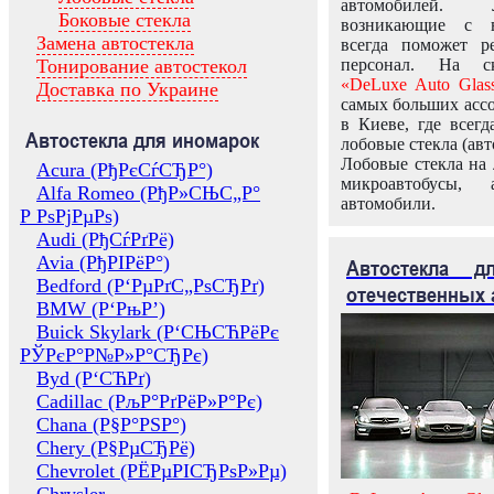
автомобилей.
Боковые стекла
возникающие с в
Замена автостекла
всегда поможет 
Тонирование автостекол
персонал. На ск
«DeLuxe Auto Glas
Доставка по Украине
самых больших ассо
в Киеве, где всег
Автостекла для иномарок
лобовые стекла (авт
Лобовые стекла на 
Acura (РђРєСѓСЂР°)
микроавтобусы, 
Alfa Romeo (РђР»СЊС„Р°
автомобили.
Р РѕРјРµРѕ)
Audi (РђСѓРґРё)
Avia (РђРІРёР°)
Автостекла 
Bedford (Р‘РµРґС„РѕСЂРґ)
отечественных 
BMW (Р‘РњР’)
Buick Skylark (Р‘СЊСЋРёРє
РЎРєР°Р№Р»Р°СЂРє)
Byd (Р‘СЋРґ)
Cadillac (РљР°РґРёР»Р°Рє)
Chana (Р§Р°РЅР°)
Chery (Р§РµСЂРё)
Chevrolet (РЁРµРІСЂРѕР»Рµ)