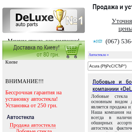
Продажа и у
Уточня
цены
(067) 536
Меняем стекла, как лампочки!
Автостекло »
Заказать установку автостекла в
Киеве
ВНИМАНИЕ!!!
Лобовые и бо
компаниии «DeL
Бессрочная гарантия на
Лобовые стекла
установку автостекла!
основным видом д
Установка от 250 грн.
является продажа и 
Наша компания на 
Автостекла
всегда в налич
обширных ассорт
Продажа автостекла
автостекла факти
Лобовые стекла