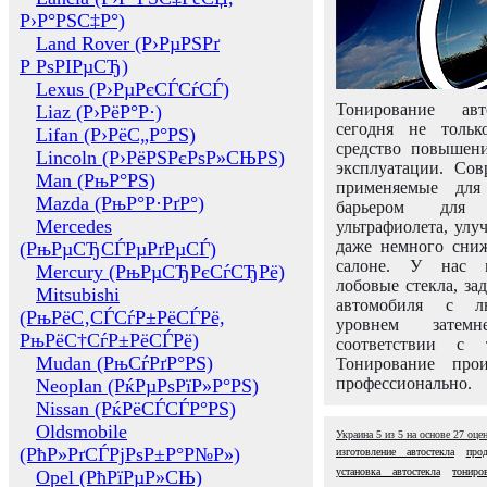
Р›Р°РЅС‡Р°)
Land Rover (Р›РµРЅРґ
Р РѕРІРµСЂ)
Lexus (Р›РµРєСЃСѓСЃ)
Тонирование авт
Liaz (Р›РёР°Р·)
сегодня не толь
Lifan (Р›РёС„Р°РЅ)
средство повышени
Lincoln (Р›РёРЅРєРѕР»СЊРЅ)
эксплуатации. Сов
Man (РњР°РЅ)
применяемые для
Mazda (РњР°Р·РґР°)
барьером для 
Mercedes
ультрафиолета, ул
даже немного сни
(РњРµСЂСЃРµРґРµСЃ)
салоне. У нас м
Mercury (РњРµСЂРєСѓСЂРё)
лобовые стекла, за
Mitsubishi
автомобиля с л
(РњРёС‚СЃСѓР±РёСЃРё,
уровнем затем
РњРёС†СѓР±РёСЃРё)
соответствии с 
Mudan (РњСѓРґР°РЅ)
Тонирование про
профессионально.
Neoplan (РќРµРѕРїР»Р°РЅ)
Nissan (РќРёСЃСЃР°РЅ)
Oldsmobile
Украина
5
из
5
на основе
27
оце
(РћР»РґСЃРјРѕР±Р°Р№Р»)
изготовление автостекла
про
установка автостекла
тониро
Opel (РћРїРµР»СЊ)