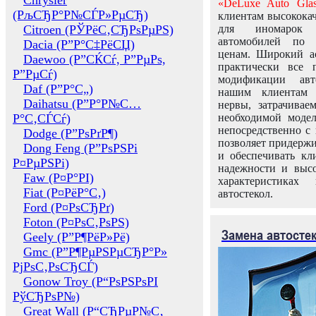
Chrysler
«DeLuxe Auto Glas
(РљСЂР°Р№СЃР»РµСЂ)
клиентам высококач
Citroen (РЎРёС‚СЂРѕРµРЅ)
для иномарок 
автомобилей по
Dacia (Р”Р°С‡РёСЏ)
ценам. Широкий ас
Daewoo (Р”СЌСѓ, Р”РµРѕ,
практически все 
Р”РµСѓ)
модификации авт
Daf (Р”Р°С„)
нашим клиентам 
Daihatsu (Р”Р°Р№С…
нервы, затрачивае
Р°С‚СЃСѓ)
необходимой моде
непосредственно с 
Dodge (Р”РѕРґР¶)
позволяет придержи
Dong Feng (Р”РѕРЅРі
и обеспечивать кл
Р¤РµРЅРі)
надежности и высо
Faw (Р¤Р°РІ)
характеристиках
Fiat (Р¤РёР°С‚)
автостекол.
Ford (Р¤РѕСЂРґ)
Foton (Р¤РѕС‚РѕРЅ)
Замена автосте
Geely (Р”Р¶РёР»Рё)
Gmc (Р”Р¶РµРЅРµСЂР°Р»
РјРѕС‚РѕСЂСЃ)
Gonow Troy (Р“РѕРЅРѕРІ
РўСЂРѕР№)
Great Wall (Р“СЂРµР№С‚