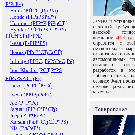
Р’РѕР»)
Hafei (РҐР°С„РµР№)
Honda (РҐРѕРЅРґР°)
Замена и установка
Hummer (РҐР°РјРјРµСЂ)
сложный, требующ
Hyndai (РҐСЋРЅРґР°Р№,
высокой точно
РҐСѓРЅРґР°Р№)
компании
«DeLuxe 
I-van (Р-РІР°РЅ)
справится с это
независимо от марк
Ikarus (РРєР°СЂСѓСЃ)
гарантируя отличны
автомобильных ст
Infinity (РРЅС„РёРЅРёС‚Рё)
помощью посл
Iran Khodro (РСЂР°РЅ
разработок в эт
лобового стекла н
РҐРѕРЅРґСЂРѕ)
сервисе будет прои
Isuzu (РСЃСѓР·Сѓ)
сжатые сроки, без
качестве.
Iveco (РРІРµРєРѕ)
Jac (Р–Р°Рє)
Тонирование
Jaguar (РЇРіСѓР°СЂ)
Jeep (Р”Р¶РёРї)
Karsan (РљР°СЂСЃР°РЅ)
Kia (РљРёР°)
Lancia (Р›Р°РЅС‡РёСЏ,