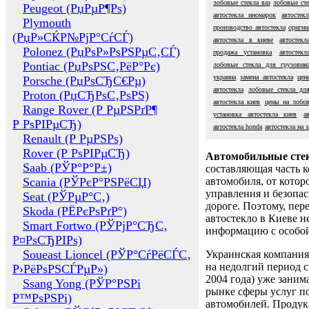
лобовые стекла ваз
лобовые сте
Peugeot (РџРµР¶Рѕ)
автостекла иномарок
автостек
Plymouth
производство автостекла
оригин
(РџР»СЌР№РјР°СѓСЃ)
автостекла в киеве
автостекл
Polonez (РџРѕР»РѕРЅРµС‚СЃ)
продажа установка
автостек
Pontiac (РџРѕРЅС‚РёР°Рє)
лобовые стекла для грузовик
украина
замена автостекла
цен
Porsche (РџРѕСЂС€Рµ)
автостекла
лобовые стекла дл
Proton (РџСЂРѕС‚РѕРЅ)
автостекла киев
цены на лобов
Range Rover (Р РµРЅРґР¶
установка автостекла киев
а
Р РѕРІРµСЂ)
автостекла honda
автостекла на з
Renault (Р РµРЅРѕ)
Rover (Р РѕРІРµСЂ)
Автомобильные сте
Saab (РЎР°Р°Р±)
составляющая часть 
Scania (РЎРєР°РЅРёСЏ)
автомобиля, от котор
управления и безопа
Seat (РЎРµР°С‚)
дороге. Поэтому, пере
Skoda (РЁРєРѕРґР°)
автостекло в Киеве н
Smart Fortwo (РЎРјР°СЂС‚
информацию с особо
Р¤РѕСЂРІРѕ)
Soueast Lioncel (РЎР°СѓРёСЃС‚
Украинская компания 
на недолгий период с
Р›РёРѕРЅСЃРµР»)
2004 года) уже заним
Ssang Yong (РЎР°РЅРі
рынке сферы услуг п
Р™РѕРЅРі)
автомобилей. Проду