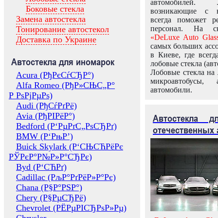
автомобилей.
Боковые стекла
возникающие с в
Замена автостекла
всегда поможет 
Тонирование автостекол
персонал. На ск
«DeLuxe Auto Glas
Доставка по Украине
самых больших ассо
в Киеве, где всег
Автостекла для иномарок
лобовые стекла (авт
Лобовые стекла на 
Acura (РђРєСѓСЂР°)
микроавтобусы, 
Alfa Romeo (РђР»СЊС„Р°
автомобили.
Р РѕРјРµРѕ)
Audi (РђСѓРґРё)
Avia (РђРІРёР°)
Автостекла 
Bedford (Р‘РµРґС„РѕСЂРґ)
отечественных 
BMW (Р‘РњР’)
Buick Skylark (Р‘СЊСЋРёРє
РЎРєР°Р№Р»Р°СЂРє)
Byd (Р‘СЋРґ)
Cadillac (РљР°РґРёР»Р°Рє)
Chana (Р§Р°РЅР°)
Chery (Р§РµСЂРё)
Chevrolet (РЁРµРІСЂРѕР»Рµ)