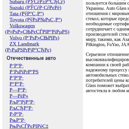
Subaru (РЎСѓР±Р°СЂСѓ)
пользуется большим 
Suzuki (РЎСѓР·СѓРєРё)
Украины. Auto Glass
Tata (РўР°С‚Р°)
отношения с мировы
стекол, которые пред
Toyota (РўРѕР№РѕС‚Р°)
необходимые сертиф
Volkswagen
сотрудничает с одни
(Р¤РѕР»СЊРєСЃРІР°РіРµРЅ)
производителей стекл
Volvo (Р’РѕР»СЊРІРѕ)
миру, такими, как Asa
ZX Landmark
Pilkington, FuYao, 
(Р›РµРЅРґРјР°СЂРє)
Серьезное отношение
Отечественные авто
высококвалифициров
компании к своей раб
Р‘Р°Р·
надежному процессу 
Р‘РѕРіРґР°РЅ
автомобильных стекол
Р’Р°Р·
потребителей цены к
Р“Р°Р·
Glass поможет выбрат
Р—Р°Р·
автостекла в любом а
Р—РёР»
РљР°РјР°Р·
РљСЂР°Р·
Р›Р°Р·
РњР°Р·
РњРѕСЃРєРІРёС‡