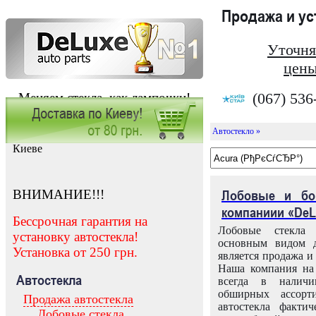
Продажа и у
Уточня
цены
(067) 536
Меняем стекла, как лампочки!
Автостекло »
Заказать установку автостекла в
Киеве
ВНИМАНИЕ!!!
Лобовые и бо
компаниии «DeL
Бессрочная гарантия на
Лобовые стекла
установку автостекла!
основным видом д
Установка от 250 грн.
является продажа и 
Наша компания на 
Автостекла
всегда в налич
обширных ассорт
Продажа автостекла
автостекла факти
Лобовые стекла