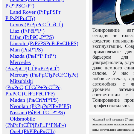
Р›Р°РЅС‡Р°)
Land Rover (Р›РµРЅРґ
Р РѕРІРµСЂ)
Lexus (Р›РµРєСЃСѓСЃ)
Тонирование авт
Liaz (Р›РёР°Р·)
сегодня не толь
Lifan (Р›РёС„Р°РЅ)
средство повышени
Lincoln (Р›РёРЅРєРѕР»СЊРЅ)
эксплуатации. Сов
Man (РњР°РЅ)
применяемые для
Mazda (РњР°Р·РґР°)
барьером для 
Mercedes
ультрафиолета, ул
даже немного сни
(РњРµСЂСЃРµРґРµСЃ)
салоне. У нас м
Mercury (РњРµСЂРєСѓСЂРё)
лобовые стекла, за
Mitsubishi
автомобиля с л
(РњРёС‚СЃСѓР±РёСЃРё,
уровнем затем
РњРёС†СѓР±РёСЃРё)
соответствии с 
Mudan (РњСѓРґР°РЅ)
Тонирование про
профессионально.
Neoplan (РќРµРѕРїР»Р°РЅ)
Nissan (РќРёСЃСЃР°РЅ)
Oldsmobile
Украина
5
из
5
на основе
27
оце
(РћР»РґСЃРјРѕР±Р°Р№Р»)
автостекла пежо
автостекла ино
цены
изготовление автостекла
ц
Opel (РћРїРµР»СЊ)