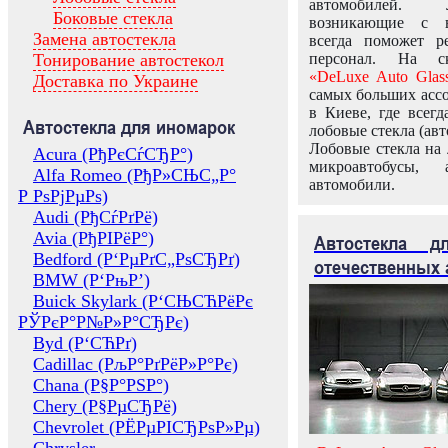
автомобилей.
Боковые стекла
возникающие с в
Замена автостекла
всегда поможет 
Тонирование автостекол
персонал. На ск
«DeLuxe Auto Glas
Доставка по Украине
самых больших ассо
в Киеве, где всег
Автостекла для иномарок
лобовые стекла (авт
Лобовые стекла на 
Acura (РђРєСѓСЂР°)
микроавтобусы, 
Alfa Romeo (РђР»СЊС„Р°
автомобили.
Р РѕРјРµРѕ)
Audi (РђСѓРґРё)
Avia (РђРІРёР°)
Автостекла 
Bedford (Р‘РµРґС„РѕСЂРґ)
отечественных 
BMW (Р‘РњР’)
Buick Skylark (Р‘СЊСЋРёРє
РЎРєР°Р№Р»Р°СЂРє)
Byd (Р‘СЋРґ)
Cadillac (РљР°РґРёР»Р°Рє)
Chana (Р§Р°РЅР°)
Chery (Р§РµСЂРё)
Chevrolet (РЁРµРІСЂРѕР»Рµ)