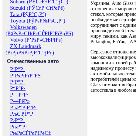
Subaru (РЎСѓР±Р°СЂСѓ)
Украины. Auto Glass
Suzuki (РЎСѓР·СѓРєРё)
отношения с мировы
Tata (РўР°С‚Р°)
стекол, которые пред
необходимые сертиф
Toyota (РўРѕР№РѕС‚Р°)
сотрудничает с одни
Volkswagen
производителей стекл
(Р¤РѕР»СЊРєСЃРІР°РіРµРЅ)
миру, такими, как Asa
Volvo (Р’РѕР»СЊРІРѕ)
Pilkington, FuYao, 
ZX Landmark
Серьезное отношение
(Р›РµРЅРґРјР°СЂРє)
высококвалифициров
Отечественные авто
компании к своей раб
надежному процессу 
Р‘Р°Р·
автомобильных стекол
Р‘РѕРіРґР°РЅ
потребителей цены к
Р’Р°Р·
Glass поможет выбрат
Р“Р°Р·
автостекла в любом а
Р—Р°Р·
Р—РёР»
РљР°РјР°Р·
РљСЂР°Р·
Р›Р°Р·
РњР°Р·
РњРѕСЃРєРІРёС‡