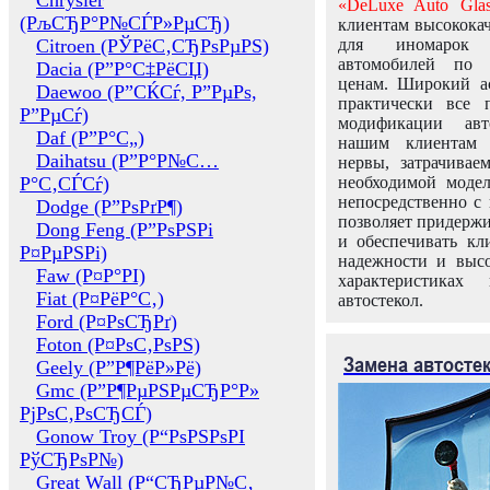
Chrysler
«DeLuxe Auto Glas
(РљСЂР°Р№СЃР»РµСЂ)
клиентам высококач
Citroen (РЎРёС‚СЂРѕРµРЅ)
для иномарок 
автомобилей по
Dacia (Р”Р°С‡РёСЏ)
ценам. Широкий ас
Daewoo (Р”СЌСѓ, Р”РµРѕ,
практически все 
Р”РµСѓ)
модификации авт
Daf (Р”Р°С„)
нашим клиентам 
Daihatsu (Р”Р°Р№С…
нервы, затрачивае
Р°С‚СЃСѓ)
необходимой моде
непосредственно с 
Dodge (Р”РѕРґР¶)
позволяет придержи
Dong Feng (Р”РѕРЅРі
и обеспечивать кл
Р¤РµРЅРі)
надежности и высо
Faw (Р¤Р°РІ)
характеристиках
Fiat (Р¤РёР°С‚)
автостекол.
Ford (Р¤РѕСЂРґ)
Foton (Р¤РѕС‚РѕРЅ)
Замена автосте
Geely (Р”Р¶РёР»Рё)
Gmc (Р”Р¶РµРЅРµСЂР°Р»
РјРѕС‚РѕСЂСЃ)
Gonow Troy (Р“РѕРЅРѕРІ
РўСЂРѕР№)
Great Wall (Р“СЂРµР№С‚