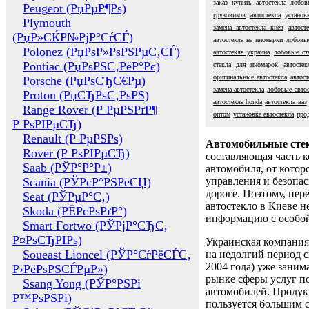
заказ
купить автостекла
лобов
Peugeot (РџРµР¶Рѕ)
грузовиков
автостекла
установ
Plymouth
замена автостекла киев
автост
(РџР»СЌР№РјР°СѓСЃ)
автостекла на иномарки
лобовы
Polonez (РџРѕР»РѕРЅРµС‚СЃ)
автостекла украина
лобовые ст
Pontiac (РџРѕРЅС‚РёР°Рє)
стекла для иномарок
автосте
оригинальные автостекла
автост
Porsche (РџРѕСЂС€Рµ)
замена автостекла
лобовые автос
Proton (РџСЂРѕС‚РѕРЅ)
автостекла honda
автостекла ваз
Range Rover (Р РµРЅРґР¶
оптом
установка автостекла
про
Р РѕРІРµСЂ)
Renault (Р РµРЅРѕ)
Автомобильные сте
Rover (Р РѕРІРµСЂ)
составляющая часть 
Saab (РЎР°Р°Р±)
автомобиля, от котор
Scania (РЎРєР°РЅРёСЏ)
управления и безопа
дороге. Поэтому, пере
Seat (РЎРµР°С‚)
автостекло в Киеве н
Skoda (РЁРєРѕРґР°)
информацию с особо
Smart Fortwo (РЎРјР°СЂС‚
Р¤РѕСЂРІРѕ)
Украинская компания 
Soueast Lioncel (РЎР°СѓРёСЃС‚
на недолгий период с
2004 года) уже заним
Р›РёРѕРЅСЃРµР»)
рынке сферы услуг п
Ssang Yong (РЎР°РЅРі
автомобилей. Проду
Р™РѕРЅРі)
пользуется большим 