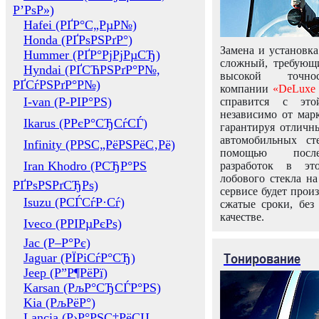
Р’РѕР»)
Hafei (РҐР°С„РµР№)
Honda (РҐРѕРЅРґР°)
Замена и установка
Hummer (РҐР°РјРјРµСЂ)
сложный, требующ
Hyndai (РҐСЋРЅРґР°Р№,
высокой точно
РҐСѓРЅРґР°Р№)
компании
«DeLuxe 
I-van (Р-РІР°РЅ)
справится с это
независимо от марк
Ikarus (РРєР°СЂСѓСЃ)
гарантируя отличны
автомобильных ст
Infinity (РРЅС„РёРЅРёС‚Рё)
помощью посл
Iran Khodro (РСЂР°РЅ
разработок в эт
лобового стекла н
РҐРѕРЅРґСЂРѕ)
сервисе будет прои
Isuzu (РСЃСѓР·Сѓ)
сжатые сроки, без
качестве.
Iveco (РРІРµРєРѕ)
Jac (Р–Р°Рє)
Тонирование
Jaguar (РЇРіСѓР°СЂ)
Jeep (Р”Р¶РёРї)
Karsan (РљР°СЂСЃР°РЅ)
Kia (РљРёР°)
Lancia (Р›Р°РЅС‡РёСЏ,