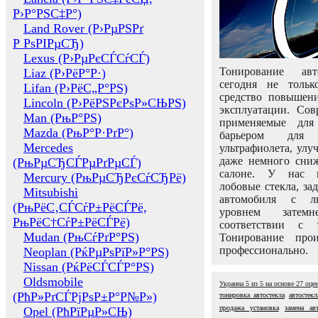
Р›Р°РЅС‡Р°)
Land Rover (Р›РµРЅРґ
Р РѕРІРµСЂ)
Lexus (Р›РµРєСЃСѓСЃ)
Тонирование авт
Liaz (Р›РёР°Р·)
сегодня не толь
Lifan (Р›РёС„Р°РЅ)
средство повышени
Lincoln (Р›РёРЅРєРѕР»СЊРЅ)
эксплуатации. Сов
Man (РњР°РЅ)
применяемые для
Mazda (РњР°Р·РґР°)
барьером для 
Mercedes
ультрафиолета, ул
даже немного сни
(РњРµСЂСЃРµРґРµСЃ)
салоне. У нас м
Mercury (РњРµСЂРєСѓСЂРё)
лобовые стекла, за
Mitsubishi
автомобиля с л
(РњРёС‚СЃСѓР±РёСЃРё,
уровнем затем
РњРёС†СѓР±РёСЃРё)
соответствии с 
Mudan (РњСѓРґР°РЅ)
Тонирование про
профессионально.
Neoplan (РќРµРѕРїР»Р°РЅ)
Nissan (РќРёСЃСЃР°РЅ)
Oldsmobile
Украина
5
из
5
на основе
27
оце
(РћР»РґСЃРјРѕР±Р°Р№Р»)
тонировка автостекла
автостек
продажа установка
замена ав
Opel (РћРїРµР»СЊ)