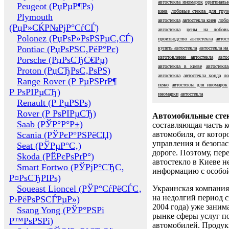
автостекла иномарок
оригинальн
Peugeot (РџРµР¶Рѕ)
киев
лобовые стекла для груз
Plymouth
автостекла
автостекла киев
лобо
(РџР»СЌР№РјР°СѓСЃ)
автостекла
цены на лобовы
Polonez (РџРѕР»РѕРЅРµС‚СЃ)
производство автостекла
автос
Pontiac (РџРѕРЅС‚РёР°Рє)
купить автостекла
автостекла на
изготовление автостекла
авто
Porsche (РџРѕСЂС€Рµ)
автостекла в киеве
автостекл
Proton (РџСЂРѕС‚РѕРЅ)
автостекла
автостекла хонда
ло
Range Rover (Р РµРЅРґР¶
пежо
автостекла для иномарок
Р РѕРІРµСЂ)
иномарки
автостекла
Renault (Р РµРЅРѕ)
Rover (Р РѕРІРµСЂ)
Автомобильные сте
Saab (РЎР°Р°Р±)
составляющая часть 
Scania (РЎРєР°РЅРёСЏ)
автомобиля, от котор
управления и безопа
Seat (РЎРµР°С‚)
дороге. Поэтому, пере
Skoda (РЁРєРѕРґР°)
автостекло в Киеве н
Smart Fortwo (РЎРјР°СЂС‚
информацию с особо
Р¤РѕСЂРІРѕ)
Soueast Lioncel (РЎР°СѓРёСЃС‚
Украинская компания 
на недолгий период с
Р›РёРѕРЅСЃРµР»)
2004 года) уже заним
Ssang Yong (РЎР°РЅРі
рынке сферы услуг п
Р™РѕРЅРі)
автомобилей. Проду