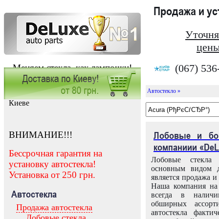
Продажа и у
Уточня
цены
(067) 536
Меняем стекла, как лампочки!
Автостекло »
Заказать установку автостекла в
Киеве
ВНИМАНИЕ!!!
Лобовые и бо
компаниии «DeL
Бессрочная гарантия на
Лобовые стекла
установку автостекла!
основным видом д
Установка от 250 грн.
является продажа и 
Наша компания на 
Автостекла
всегда в налич
обширных ассорт
Продажа автостекла
автостекла факти
Лобовые стекла