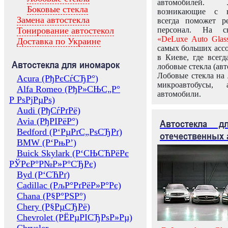
автомобилей.
Боковые стекла
возникающие с в
Замена автостекла
всегда поможет 
Тонирование автостекол
персонал. На ск
«DeLuxe Auto Glas
Доставка по Украине
самых больших ассо
в Киеве, где всег
Автостекла для иномарок
лобовые стекла (авт
Лобовые стекла на 
Acura (РђРєСѓСЂР°)
микроавтобусы, 
Alfa Romeo (РђР»СЊС„Р°
автомобили.
Р РѕРјРµРѕ)
Audi (РђСѓРґРё)
Avia (РђРІРёР°)
Автостекла 
Bedford (Р‘РµРґС„РѕСЂРґ)
отечественных 
BMW (Р‘РњР’)
Buick Skylark (Р‘СЊСЋРёРє
РЎРєР°Р№Р»Р°СЂРє)
Byd (Р‘СЋРґ)
Cadillac (РљР°РґРёР»Р°Рє)
Chana (Р§Р°РЅР°)
Chery (Р§РµСЂРё)
Chevrolet (РЁРµРІСЂРѕР»Рµ)