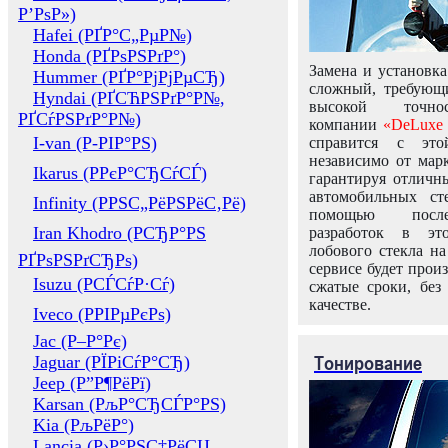
Р’РѕР»)
Hafei (РҐР°С„РµР№)
Honda (РҐРѕРЅРґР°)
Замена и установка
Hummer (РҐР°РјРјРµСЂ)
сложный, требующ
Hyndai (РҐСЋРЅРґР°Р№,
высокой точно
РҐСѓРЅРґР°Р№)
компании
«DeLuxe 
I-van (Р-РІР°РЅ)
справится с это
независимо от марк
Ikarus (РРєР°СЂСѓСЃ)
гарантируя отличны
автомобильных ст
Infinity (РРЅС„РёРЅРёС‚Рё)
помощью посл
Iran Khodro (РСЂР°РЅ
разработок в эт
лобового стекла н
РҐРѕРЅРґСЂРѕ)
сервисе будет прои
Isuzu (РСЃСѓР·Сѓ)
сжатые сроки, без
качестве.
Iveco (РРІРµРєРѕ)
Jac (Р–Р°Рє)
Тонирование
Jaguar (РЇРіСѓР°СЂ)
Jeep (Р”Р¶РёРї)
Karsan (РљР°СЂСЃР°РЅ)
Kia (РљРёР°)
Lancia (Р›Р°РЅС‡РёСЏ,