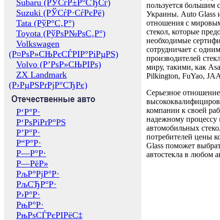
Subaru (РЎСѓР±Р°СЂСѓ)
пользуется большим 
Suzuki (РЎСѓР·СѓРєРё)
Украины. Auto Glass
Tata (РўР°С‚Р°)
отношения с мировы
стекол, которые пред
Toyota (РўРѕР№РѕС‚Р°)
необходимые сертиф
Volkswagen
сотрудничает с одни
(Р¤РѕР»СЊРєСЃРІР°РіРµРЅ)
производителей стекл
Volvo (Р’РѕР»СЊРІРѕ)
миру, такими, как Asa
ZX Landmark
Pilkington, FuYao, 
(Р›РµРЅРґРјР°СЂРє)
Серьезное отношение
Отечественные авто
высококвалифициров
компании к своей раб
Р‘Р°Р·
надежному процессу 
Р‘РѕРіРґР°РЅ
автомобильных стекол
Р’Р°Р·
потребителей цены к
Р“Р°Р·
Glass поможет выбрат
Р—Р°Р·
автостекла в любом а
Р—РёР»
РљР°РјР°Р·
РљСЂР°Р·
Р›Р°Р·
РњР°Р·
РњРѕСЃРєРІРёС‡