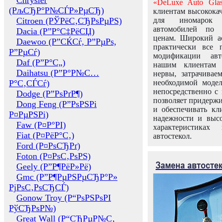
Chrysler
«DeLuxe Auto Glas
(РљСЂР°Р№СЃР»РµСЂ)
клиентам высококач
Citroen (РЎРёС‚СЂРѕРµРЅ)
для иномарок 
автомобилей по
Dacia (Р”Р°С‡РёСЏ)
ценам. Широкий ас
Daewoo (Р”СЌСѓ, Р”РµРѕ,
практически все 
Р”РµСѓ)
модификации авт
Daf (Р”Р°С„)
нашим клиентам 
Daihatsu (Р”Р°Р№С…
нервы, затрачивае
Р°С‚СЃСѓ)
необходимой моде
непосредственно с 
Dodge (Р”РѕРґР¶)
позволяет придержи
Dong Feng (Р”РѕРЅРі
и обеспечивать кл
Р¤РµРЅРі)
надежности и высо
Faw (Р¤Р°РІ)
характеристиках
Fiat (Р¤РёР°С‚)
автостекол.
Ford (Р¤РѕСЂРґ)
Foton (Р¤РѕС‚РѕРЅ)
Замена автосте
Geely (Р”Р¶РёР»Рё)
Gmc (Р”Р¶РµРЅРµСЂР°Р»
РјРѕС‚РѕСЂСЃ)
Gonow Troy (Р“РѕРЅРѕРІ
РўСЂРѕР№)
Great Wall (Р“СЂРµР№С‚