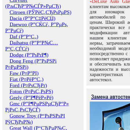
Chrysler
«DeLuxe Auto Glas
(РљСЂР°Р№СЃР»РµСЂ)
клиентам высококач
Citroen (РЎРёС‚СЂРѕРµРЅ)
для иномарок 
автомобилей по
Dacia (Р”Р°С‡РёСЏ)
ценам. Широкий ас
Daewoo (Р”СЌСѓ, Р”РµРѕ,
практически все 
Р”РµСѓ)
модификации авт
Daf (Р”Р°С„)
нашим клиентам 
Daihatsu (Р”Р°Р№С…
нервы, затрачивае
Р°С‚СЃСѓ)
необходимой моде
непосредственно с 
Dodge (Р”РѕРґР¶)
позволяет придержи
Dong Feng (Р”РѕРЅРі
и обеспечивать кл
Р¤РµРЅРі)
надежности и высо
Faw (Р¤Р°РІ)
характеристиках
Fiat (Р¤РёР°С‚)
автостекол.
Ford (Р¤РѕСЂРґ)
Foton (Р¤РѕС‚РѕРЅ)
Замена автосте
Geely (Р”Р¶РёР»Рё)
Gmc (Р”Р¶РµРЅРµСЂР°Р»
РјРѕС‚РѕСЂСЃ)
Gonow Troy (Р“РѕРЅРѕРІ
РўСЂРѕР№)
Great Wall (Р“СЂРµР№С‚