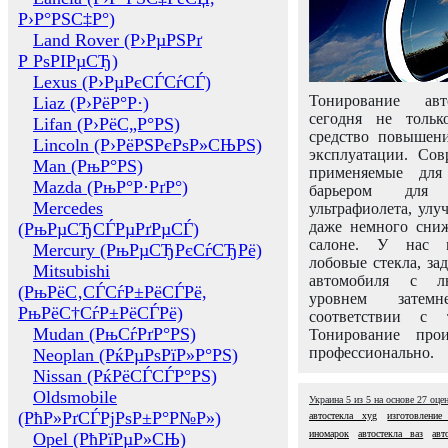
Р›Р°РЅС‡Р°)
Land Rover (Р›РµРЅРґ
Р РѕРІРµСЂ)
Lexus (Р›РµРєСЃСѓСЃ)
Тонирование авт
Liaz (Р›РёР°Р·)
сегодня не толь
Lifan (Р›РёС„Р°РЅ)
средство повышени
Lincoln (Р›РёРЅРєРѕР»СЊРЅ)
эксплуатации. Сов
Man (РњР°РЅ)
применяемые для
Mazda (РњР°Р·РґР°)
барьером для 
Mercedes
ультрафиолета, ул
даже немного сни
(РњРµСЂСЃРµРґРµСЃ)
салоне. У нас м
Mercury (РњРµСЂРєСѓСЂРё)
лобовые стекла, за
Mitsubishi
автомобиля с л
(РњРёС‚СЃСѓР±РёСЃРё,
уровнем затем
РњРёС†СѓР±РёСЃРё)
соответствии с 
Mudan (РњСѓРґР°РЅ)
Тонирование про
профессионально.
Neoplan (РќРµРѕРїР»Р°РЅ)
Nissan (РќРёСЃСЃР°РЅ)
Oldsmobile
Украина
5
из
5
на основе
27
оце
(РћР»РґСЃРјРѕР±Р°Р№Р»)
автостекла xyg
изготовление
иномарок
автостекла ваз
авт
Opel (РћРїРµР»СЊ)