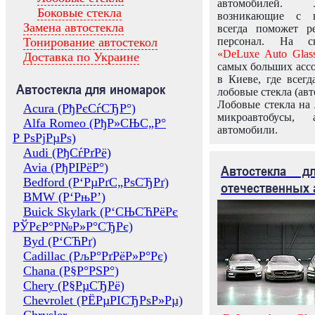
автомобилей.
Боковые стекла
возникающие с в
Замена автостекла
всегда поможет 
Тонирование автостекол
персонал. На ск
«DeLuxe Auto Glas
Доставка по Украине
самых больших ассо
в Киеве, где всег
Автостекла для иномарок
лобовые стекла (авт
Лобовые стекла на 
Acura (РђРєСѓСЂР°)
микроавтобусы, 
Alfa Romeo (РђР»СЊС„Р°
автомобили.
Р РѕРјРµРѕ)
Audi (РђСѓРґРё)
Avia (РђРІРёР°)
Автостекла 
Bedford (Р‘РµРґС„РѕСЂРґ)
отечественных 
BMW (Р‘РњР’)
Buick Skylark (Р‘СЊСЋРёРє
РЎРєР°Р№Р»Р°СЂРє)
Byd (Р‘СЋРґ)
Cadillac (РљР°РґРёР»Р°Рє)
Chana (Р§Р°РЅР°)
Chery (Р§РµСЂРё)
Chevrolet (РЁРµРІСЂРѕР»Рµ)