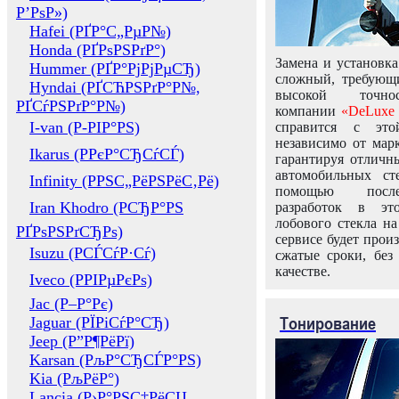
Р’РѕР»)
Hafei (РҐР°С„РµР№)
Honda (РҐРѕРЅРґР°)
Замена и установка
Hummer (РҐР°РјРјРµСЂ)
сложный, требующ
Hyndai (РҐСЋРЅРґР°Р№,
высокой точно
РҐСѓРЅРґР°Р№)
компании
«DeLuxe 
I-van (Р-РІР°РЅ)
справится с это
независимо от марк
Ikarus (РРєР°СЂСѓСЃ)
гарантируя отличны
автомобильных ст
Infinity (РРЅС„РёРЅРёС‚Рё)
помощью посл
Iran Khodro (РСЂР°РЅ
разработок в эт
лобового стекла н
РҐРѕРЅРґСЂРѕ)
сервисе будет прои
Isuzu (РСЃСѓР·Сѓ)
сжатые сроки, без
качестве.
Iveco (РРІРµРєРѕ)
Jac (Р–Р°Рє)
Тонирование
Jaguar (РЇРіСѓР°СЂ)
Jeep (Р”Р¶РёРї)
Karsan (РљР°СЂСЃР°РЅ)
Kia (РљРёР°)
Lancia (Р›Р°РЅС‡РёСЏ,