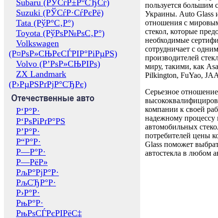
Subaru (РЎСѓР±Р°СЂСѓ)
пользуется большим 
Suzuki (РЎСѓР·СѓРєРё)
Украины. Auto Glass
Tata (РўР°С‚Р°)
отношения с мировы
стекол, которые пред
Toyota (РўРѕР№РѕС‚Р°)
необходимые сертиф
Volkswagen
сотрудничает с одни
(Р¤РѕР»СЊРєСЃРІР°РіРµРЅ)
производителей стекл
Volvo (Р’РѕР»СЊРІРѕ)
миру, такими, как Asa
ZX Landmark
Pilkington, FuYao, 
(Р›РµРЅРґРјР°СЂРє)
Серьезное отношение
Отечественные авто
высококвалифициров
компании к своей раб
Р‘Р°Р·
надежному процессу 
Р‘РѕРіРґР°РЅ
автомобильных стекол
Р’Р°Р·
потребителей цены к
Р“Р°Р·
Glass поможет выбрат
Р—Р°Р·
автостекла в любом а
Р—РёР»
РљР°РјР°Р·
РљСЂР°Р·
Р›Р°Р·
РњР°Р·
РњРѕСЃРєРІРёС‡