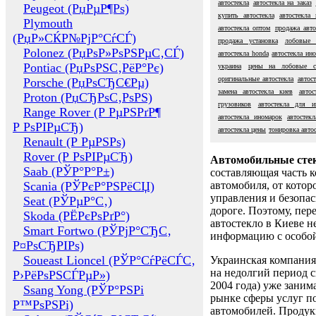
автостекла
автостекла на заказ
Peugeot (РџРµР¶Рѕ)
купить автостекла
автостекла
Plymouth
автостекла оптом
продажа авто
(РџР»СЌР№РјР°СѓСЃ)
продажа установка
лобовые 
Polonez (РџРѕР»РѕРЅРµС‚СЃ)
автостекла honda
автостекла ин
Pontiac (РџРѕРЅС‚РёР°Рє)
украина
цены на лобовые с
оригинальные автостекла
автост
Porsche (РџРѕСЂС€Рµ)
замена автостекла киев
автос
Proton (РџСЂРѕС‚РѕРЅ)
грузовиков
автостекла для и
Range Rover (Р РµРЅРґР¶
автостекла иномарок
автостек
Р РѕРІРµСЂ)
автостекла цены
тонировка авто
Renault (Р РµРЅРѕ)
Rover (Р РѕРІРµСЂ)
Автомобильные сте
Saab (РЎР°Р°Р±)
составляющая часть 
Scania (РЎРєР°РЅРёСЏ)
автомобиля, от котор
управления и безопа
Seat (РЎРµР°С‚)
дороге. Поэтому, пере
Skoda (РЁРєРѕРґР°)
автостекло в Киеве н
Smart Fortwo (РЎРјР°СЂС‚
информацию с особо
Р¤РѕСЂРІРѕ)
Soueast Lioncel (РЎР°СѓРёСЃС‚
Украинская компания 
на недолгий период с
Р›РёРѕРЅСЃРµР»)
2004 года) уже заним
Ssang Yong (РЎР°РЅРі
рынке сферы услуг п
Р™РѕРЅРі)
автомобилей. Проду