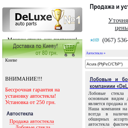
Продажа и у
Уточня
цены
(067) 536
Меняем стекла, как лампочки!
Автостекло »
Заказать установку автостекла в
Киеве
ВНИМАНИЕ!!!
Лобовые и бо
компаниии «DeL
Бессрочная гарантия на
Лобовые стекла
установку автостекла!
основным видом д
Установка от 250 грн.
является продажа и 
Наша компания на 
Автостекла
всегда в налич
обширных ассорт
Продажа автостекла
автостекла факти
Лобовые стекла