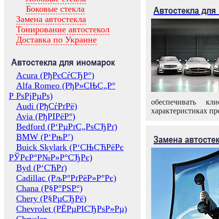
Боковые стекла
Автостекла для
Замена автостекла
Тонирование автостекол
Доставка по Украине
Автостекла для иномарок
Acura (РђРєСѓСЂР°)
Alfa Romeo (РђР»СЊС„Р°
Р РѕРјРµРѕ)
обеспечивать кл
Audi (РђСѓРґРё)
характеристиках пр
Avia (РђРІРёР°)
Bedford (Р‘РµРґС„РѕСЂРґ)
BMW (Р‘РњР’)
Замена автосте
Buick Skylark (Р‘СЊСЋРёРє
РЎРєР°Р№Р»Р°СЂРє)
Byd (Р‘СЋРґ)
Cadillac (РљР°РґРёР»Р°Рє)
Chana (Р§Р°РЅР°)
Chery (Р§РµСЂРё)
Chevrolet (РЁРµРІСЂРѕР»Рµ)