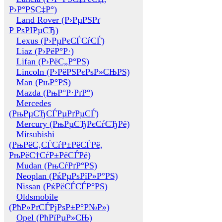
Р›Р°РЅС‡Р°)
Land Rover (Р›РµРЅРґ
Р РѕРІРµСЂ)
Lexus (Р›РµРєСЃСѓСЃ)
Liaz (Р›РёР°Р·)
Lifan (Р›РёС„Р°РЅ)
Lincoln (Р›РёРЅРєРѕР»СЊРЅ)
Man (РњР°РЅ)
Mazda (РњР°Р·РґР°)
Mercedes
(РњРµСЂСЃРµРґРµСЃ)
Mercury (РњРµСЂРєСѓСЂРё)
Mitsubishi
(РњРёС‚СЃСѓР±РёСЃРё,
РњРёС†СѓР±РёСЃРё)
Mudan (РњСѓРґР°РЅ)
Neoplan (РќРµРѕРїР»Р°РЅ)
Nissan (РќРёСЃСЃР°РЅ)
Oldsmobile
(РћР»РґСЃРјРѕР±Р°Р№Р»)
Opel (РћРїРµР»СЊ)