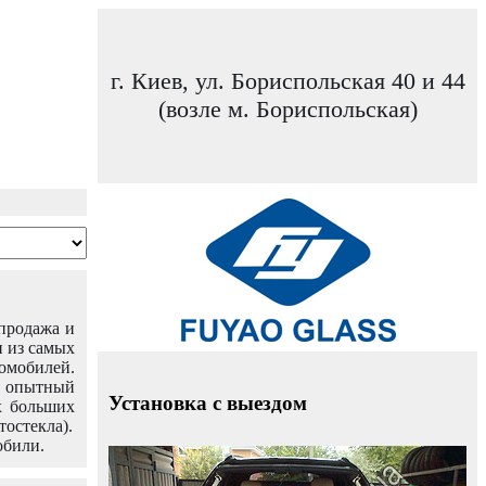
г. Киев, ул. Бориспольская 40 и 44
(возле м. Бориспольская)
 продажа и
н из самых
омобилей.
ш опытный
Установка с выездом
х больших
тостекла).
обили.