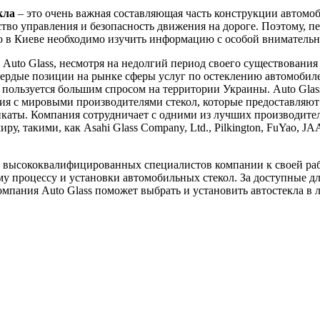
кла
– это очень важная составляющая часть конструкции автомоб
ство управления и безопасность движения на дороге. Поэтому, пе
ло в Киеве необходимо изучить информацию с особой вниматель
Auto Glass, несмотря на недолгий период своего существования 
вердые позиции на рынке сферы услуг по остеклению автомобил
пользуется большим спросом на территории Украины. Auto Glas
я с мировыми производителями стекол, которые предоставляют
каты. Компания сотрудничает с одними из лучших производител
ру, такими, как Asahi Glass Company, Ltd., Pilkington, FuYao, J
 высококвалифицированных специалистов компании к своей ра
у процессу и установки автомобильных стекол. За доступные д
мпания Auto Glass поможет выбрать и установить автостекла в