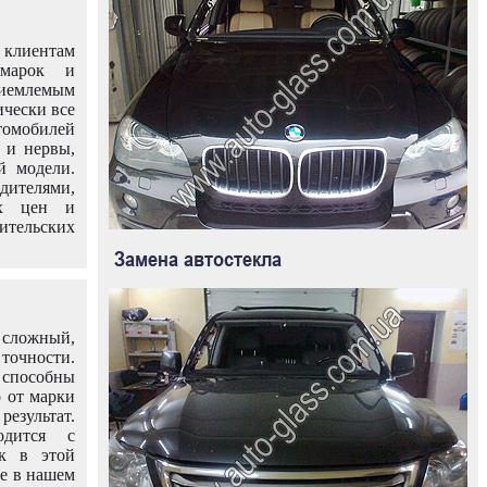
клиентам
омарок и
иемлемым
ически все
омобилей
 и нервы,
й модели.
дителями,
ых цен и
тельских
Замена автостекла
 сложный,
очности.
способны
о от марки
езультат.
одится с
к в этой
ле в нашем