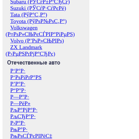
Subaru (РЎСѓР±Р°СЂСѓ)
Suzuki (РЎСѓР·СѓРєРё)
Tata (РўР°С‚Р°)
Toyota (РўРѕР№РѕС‚Р°)
Volkswagen
(Р¤РѕР»СЊРєСЃРІР°РіРµРЅ)
Volvo (Р’РѕР»СЊРІРѕ)
ZX Landmark
(Р›РµРЅРґРјР°СЂРє)
Отечественные авто
Р‘Р°Р·
Р‘РѕРіРґР°РЅ
Р’Р°Р·
Р“Р°Р·
Р—Р°Р·
Р—РёР»
РљР°РјР°Р·
РљСЂР°Р·
Р›Р°Р·
РњР°Р·
РњРѕСЃРєРІРёС‡