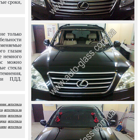
тые сроки,
не только
абельности
именяемые
го глазам
е немного
ас можно
вые стекла
темнения,
ями ПДД.
ление автостекла
ла
автостекла на
оптом
автостекла
марки
автостекла
киеве
автостекла