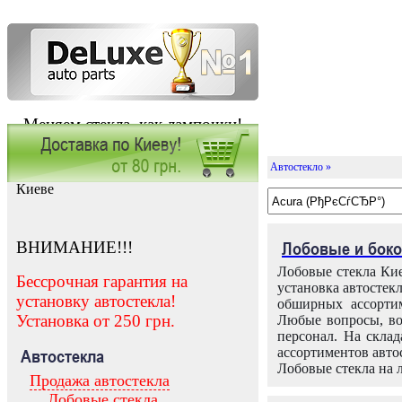
Меняем стекла, как лампочки!
Автостекло »
Заказать установку автостекла в
Киеве
ВНИМАНИЕ!!!
Лобовые и боко
Лобовые стекла Кие
Бессрочная гарантия на
установка автостек
установку автостекла!
обширных ассортим
Установка от 250 грн.
Любые вопросы, во
персонал. На скла
ассортиментов автос
Автостекла
Лобовые стекла на 
Продажа автостекла
Лобовые стекла