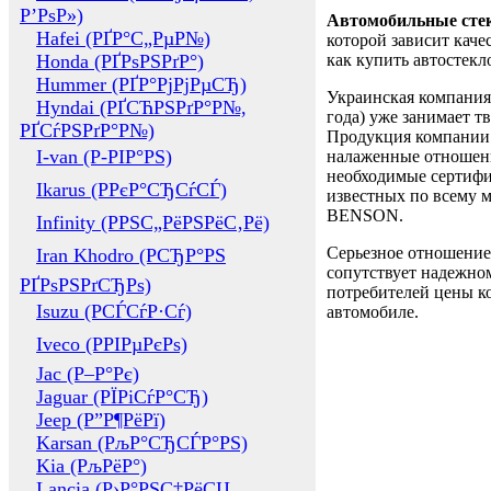
Р’РѕР»)
Автомобильные сте
Hafei (РҐР°С„РµР№)
которой зависит каче
Honda (РҐРѕРЅРґР°)
как купить автостек
Hummer (РҐР°РјРјРµСЂ)
Украинская компания 
Hyndai (РҐСЋРЅРґР°Р№,
года) уже занимает т
РҐСѓРЅРґР°Р№)
Продукция компании 
I-van (Р-РІР°РЅ)
налаженные отношени
необходимые сертифи
Ikarus (РРєР°СЂСѓСЃ)
известных по всему ми
BENSON.
Infinity (РРЅС„РёРЅРёС‚Рё)
Серьезное отношение
Iran Khodro (РСЂР°РЅ
сопутствует надежном
РҐРѕРЅРґСЂРѕ)
потребителей цены ко
Isuzu (РСЃСѓР·Сѓ)
автомобиле.
Iveco (РРІРµРєРѕ)
Jac (Р–Р°Рє)
Jaguar (РЇРіСѓР°СЂ)
Jeep (Р”Р¶РёРї)
Karsan (РљР°СЂСЃР°РЅ)
Kia (РљРёР°)
Lancia (Р›Р°РЅС‡РёСЏ,