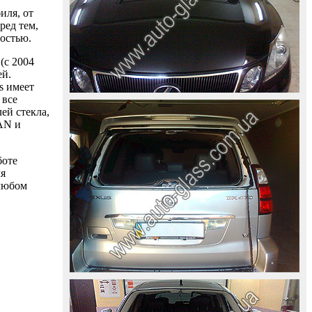
иля, от
ред тем,
ностью.
(с 2004
ей.
s имеет
 все
ей стекла,
AAN и
боте
ля
 любом