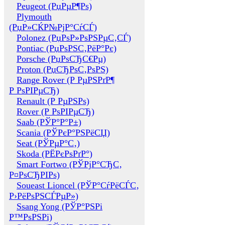
Peugeot (РџРµР¶Рѕ)
Plymouth
(РџР»СЌР№РјР°СѓСЃ)
Polonez (РџРѕР»РѕРЅРµС‚СЃ)
Pontiac (РџРѕРЅС‚РёР°Рє)
Porsche (РџРѕСЂС€Рµ)
Proton (РџСЂРѕС‚РѕРЅ)
Range Rover (Р РµРЅРґР¶
Р РѕРІРµСЂ)
Renault (Р РµРЅРѕ)
Rover (Р РѕРІРµСЂ)
Saab (РЎР°Р°Р±)
Scania (РЎРєР°РЅРёСЏ)
Seat (РЎРµР°С‚)
Skoda (РЁРєРѕРґР°)
Smart Fortwo (РЎРјР°СЂС‚
Р¤РѕСЂРІРѕ)
Soueast Lioncel (РЎР°СѓРёСЃС‚
Р›РёРѕРЅСЃРµР»)
Ssang Yong (РЎР°РЅРі
Р™РѕРЅРі)