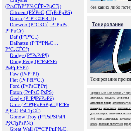
Chrysler
(РљСЂР°Р№СЃР»РµСЂ)
без каких либо поте
Citroen (РЎРёС‚СЂРѕРµРЅ)
Dacia (Р”Р°С‡РёСЏ)
Тонирование
Daewoo (Р”СЌСѓ, Р”РµРѕ,
Р”РµСѓ)
Daf (Р”Р°С„)
Daihatsu (Р”Р°Р№С…
Р°С‚СЃСѓ)
Dodge (Р”РѕРґР¶)
Dong Feng (Р”РѕРЅРі
Р¤РµРЅРі)
Faw (Р¤Р°РІ)
Тонирование произв
Fiat (Р¤РёР°С‚)
Ford (Р¤РѕСЂРґ)
Foton (Р¤РѕС‚РѕРЅ)
Украина
5
из
5
на основе
27
оце
Geely (Р”Р¶РёР»Рё)
автостекла продажа установка
автостекла хонда
автостекла укр
Gmc (Р”Р¶РµРЅРµСЂР°Р»
иномарки
автостекла
лобовые с
РјРѕС‚РѕСЂСЃ)
для иномарок
тонировка автост
Gonow Troy (Р“РѕРЅРѕРІ
ford
замена автостекла
автостек
РўСЂРѕР№)
honda
лобовые автостекла
прода
Great Wall (Р“СЂРµР№С‚