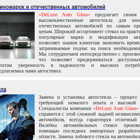
 иномарок и отечественных автомобилей
«DeLuxe Auto Glass»
предлагает своим 
высококачественные автостекла для ин
отечественных автомобилей по самым пр
ценам. Широкий ассортимент стекол на практ
популярные марки и модификации авт
позволяет нашим клиентам экономить время
затрачиваемые подчас на поиск необходимо
Мы сотрудничаем непосредственно с произво
что позволяет придерживаться доступн
иентам уверенность в надежности и высоких потреби
едлагаемых нами автостекол.
кла
Замена и установка автостекла – процесс
требующий немалого опыта и высокой т
Специалисты компании
«DeLuxe Auto Glass»
справится с этой сложной задачей независим
автомобиля, всегда гарантируя отличный р
Вклейка автомобильных стекол произв
помощью последних импортных разработо
области. Замена лобового стекла на автомоби