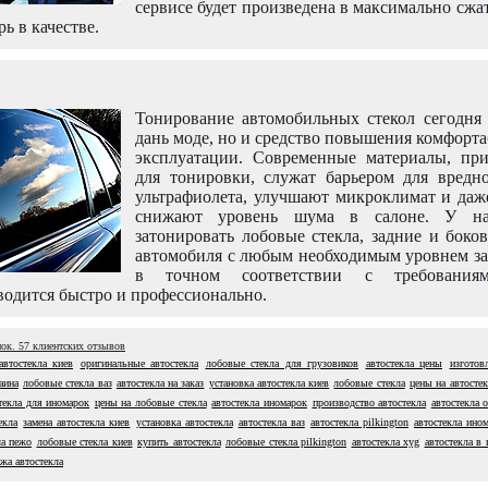
сервисе будет произведена в максимально сжа
рь в качестве.
Тонирование автомобильных стекол сегодня 
дань моде, но и средство повышения комфорт
эксплуатации. Современные материалы, пр
для тонировки, служат барьером для вредно
ультрафиолета, улучшают микроклимат и даж
снижают уровень шума в салоне. У н
затонировать лобовые стекла, задние и боко
автомобиля с любым необходимым уровнем за
в точном соответствии с требовани
одится быстро и профессионально.
нок.
57
клиентских отзывов
автостекла киев
оригинальные автостекла
лобовые стекла для грузовиков
автостекла цены
изготов
аина
лобовые стекла ваз
автостекла на заказ
установка автостекла киев
лобовые стекла
цены на автостек
текла для иномарок
цены на лобовые стекла
автостекла иномарок
производство автостекла
автостекла 
екла
замена автостекла киев
установка автостекла
автостекла ваз
автостекла pilkington
автостекла ино
ла пежо
лобовые стекла киев
купить автостекла
лобовые стекла pilkington
автостекла xyg
автостекла в 
жа автостекла