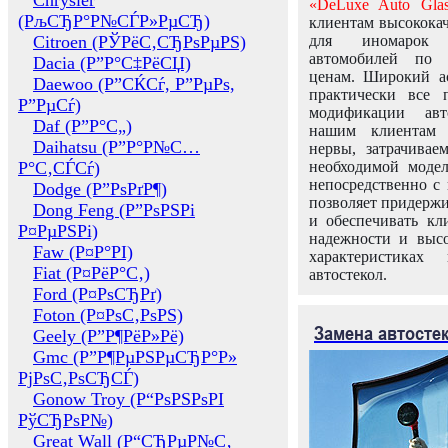
Chrysler
«DeLuxe Auto Glas
(РљСЂР°Р№СЃР»РµСЂ)
клиентам высококач
Citroen (РЎРёС‚СЂРѕРµРЅ)
для иномарок 
автомобилей по
Dacia (Р”Р°С‡РёСЏ)
ценам. Широкий ас
Daewoo (Р”СЌСѓ, Р”РµРѕ,
практически все 
Р”РµСѓ)
модификации авт
Daf (Р”Р°С„)
нашим клиентам 
Daihatsu (Р”Р°Р№С…
нервы, затрачивае
Р°С‚СЃСѓ)
необходимой моде
непосредственно с 
Dodge (Р”РѕРґР¶)
позволяет придержи
Dong Feng (Р”РѕРЅРі
и обеспечивать кл
Р¤РµРЅРі)
надежности и высо
Faw (Р¤Р°РІ)
характеристиках
Fiat (Р¤РёР°С‚)
автостекол.
Ford (Р¤РѕСЂРґ)
Foton (Р¤РѕС‚РѕРЅ)
Замена автосте
Geely (Р”Р¶РёР»Рё)
Gmc (Р”Р¶РµРЅРµСЂР°Р»
РјРѕС‚РѕСЂСЃ)
Gonow Troy (Р“РѕРЅРѕРІ
РўСЂРѕР№)
Great Wall (Р“СЂРµР№С‚