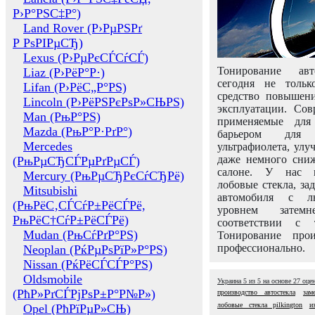
Р›Р°РЅС‡Р°)
Land Rover (Р›РµРЅРґ
Р РѕРІРµСЂ)
Lexus (Р›РµРєСЃСѓСЃ)
Тонирование авт
Liaz (Р›РёР°Р·)
сегодня не толь
Lifan (Р›РёС„Р°РЅ)
средство повышени
Lincoln (Р›РёРЅРєРѕР»СЊРЅ)
эксплуатации. Сов
Man (РњР°РЅ)
применяемые для
Mazda (РњР°Р·РґР°)
барьером для 
Mercedes
ультрафиолета, ул
даже немного сни
(РњРµСЂСЃРµРґРµСЃ)
салоне. У нас м
Mercury (РњРµСЂРєСѓСЂРё)
лобовые стекла, за
Mitsubishi
автомобиля с л
(РњРёС‚СЃСѓР±РёСЃРё,
уровнем затем
РњРёС†СѓР±РёСЃРё)
соответствии с 
Mudan (РњСѓРґР°РЅ)
Тонирование про
профессионально.
Neoplan (РќРµРѕРїР»Р°РЅ)
Nissan (РќРёСЃСЃР°РЅ)
Oldsmobile
Украина
5
из
5
на основе
27
оце
(РћР»РґСЃРјРѕР±Р°Р№Р»)
производство автостекла
зам
лобовые стекла pilkington
и
Opel (РћРїРµР»СЊ)