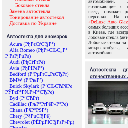
автомобилей.
Боковые стекла
возникающие с в
Замена автостекла
всегда поможет 
Тонирование автостекол
персонал. На ск
«DeLuxe Auto Glas
Доставка по Украине
самых больших ассо
в Киеве, где всег
Автостекла для иномарок
лобовые стекла (авт
Лобовые стекла на 
Acura (РђРєСѓСЂР°)
микроавтобусы, 
Alfa Romeo (РђР»СЊС„Р°
автомобили.
Р РѕРјРµРѕ)
Audi (РђСѓРґРё)
Avia (РђРІРёР°)
Автостекла 
Bedford (Р‘РµРґС„РѕСЂРґ)
отечественных 
BMW (Р‘РњР’)
Buick Skylark (Р‘СЊСЋРёРє
РЎРєР°Р№Р»Р°СЂРє)
Byd (Р‘СЋРґ)
Cadillac (РљР°РґРёР»Р°Рє)
Chana (Р§Р°РЅР°)
Chery (Р§РµСЂРё)
Chevrolet (РЁРµРІСЂРѕР»Рµ)