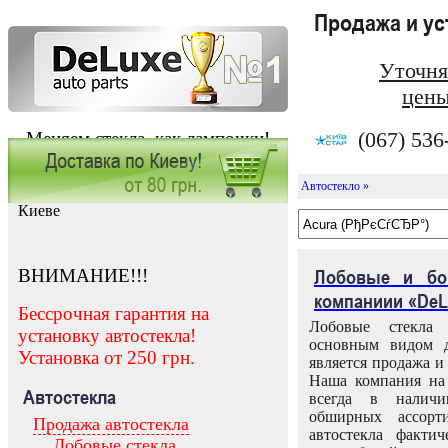
Продажа и у
Уточня
цены
(067) 536
Меняем стекла, как лампочки!
Автостекло »
Заказать установку автостекла в
Киеве
ВНИМАНИЕ!!!
Лобовые и бо
компаниии «DeL
Бессрочная гарантия на
Лобовые стекла
установку автостекла!
основным видом д
Установка от 250 грн.
является продажа и 
Наша компания на 
Автостекла
всегда в налич
обширных ассорт
Продажа автостекла
автостекла факти
Лобовые стекла