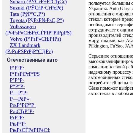
Subaru (РЎСѓР±Р°СЂСѓ)
пользуется большим 
Suzuki (РЎСѓР·СѓРєРё)
Украины. Auto Glass
Tata (РўР°С‚Р°)
отношения с мировы
стекол, которые пред
Toyota (РўРѕР№РѕС‚Р°)
необходимые сертиф
Volkswagen
сотрудничает с одни
(Р¤РѕР»СЊРєСЃРІР°РіРµРЅ)
производителей стекл
Volvo (Р’РѕР»СЊРІРѕ)
миру, такими, как Asa
ZX Landmark
Pilkington, FuYao, 
(Р›РµРЅРґРјР°СЂРє)
Серьезное отношение
Отечественные авто
высококвалифициров
компании к своей раб
Р‘Р°Р·
надежному процессу 
Р‘РѕРіРґР°РЅ
автомобильных стекол
Р’Р°Р·
потребителей цены к
Р“Р°Р·
Glass поможет выбрат
Р—Р°Р·
автостекла в любом а
Р—РёР»
РљР°РјР°Р·
РљСЂР°Р·
Р›Р°Р·
РњР°Р·
РњРѕСЃРєРІРёС‡