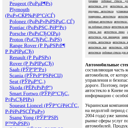
украина
лобовые стекла дл
Peugeot (РџРµР¶Рѕ)
автостекла xyg
автостекла н
Plymouth
продажа автостекла
установк
(РџР»СЌР№РјР°СѓСЃ)
тонировка автостекла
автосте
Polonez (РџРѕР»РѕРЅРµС‚СЃ)
лобовые автостекла
автостекла
Pontiac (РџРѕРЅС‚РёР°Рє)
на лобовые стекла
автостекла и
стекла ваз
автостекла пежо
Porsche (РџРѕСЂС€Рµ)
автостекла для иномарок
заме
Proton (РџСЂРѕС‚РѕРЅ)
купить автостекла
автостекла 
Range Rover (Р РµРЅРґР¶
автостекла ваз
автостекла pilk
Р РѕРІРµСЂ)
автостекла
лобовые стекла для 
Renault (Р РµРЅРѕ)
Rover (Р РѕРІРµСЂ)
Автомобильные сте
Saab (РЎР°Р°Р±)
составляющая часть 
Scania (РЎРєР°РЅРёСЏ)
автомобиля, от котор
управления и безопа
Seat (РЎРµР°С‚)
дороге. Поэтому, пере
Skoda (РЁРєРѕРґР°)
автостекло в Киеве н
Smart Fortwo (РЎРјР°СЂС‚
информацию с особо
Р¤РѕСЂРІРѕ)
Soueast Lioncel (РЎР°СѓРёСЃС‚
Украинская компания 
на недолгий период с
Р›РёРѕРЅСЃРµР»)
2004 года) уже заним
Ssang Yong (РЎР°РЅРі
рынке сферы услуг п
Р™РѕРЅРі)
автомобилей. Проду