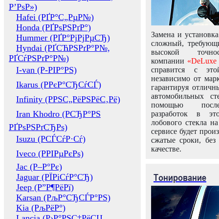
Р’РѕР»)
Hafei (РҐР°С„РµР№)
Honda (РҐРѕРЅРґР°)
Замена и установка
Hummer (РҐР°РјРјРµСЂ)
сложный, требующ
Hyndai (РҐСЋРЅРґР°Р№,
высокой точно
РҐСѓРЅРґР°Р№)
компании
«DeLuxe 
I-van (Р-РІР°РЅ)
справится с это
независимо от марк
Ikarus (РРєР°СЂСѓСЃ)
гарантируя отличны
автомобильных ст
Infinity (РРЅС„РёРЅРёС‚Рё)
помощью посл
Iran Khodro (РСЂР°РЅ
разработок в эт
лобового стекла н
РҐРѕРЅРґСЂРѕ)
сервисе будет прои
Isuzu (РСЃСѓР·Сѓ)
сжатые сроки, без
качестве.
Iveco (РРІРµРєРѕ)
Jac (Р–Р°Рє)
Тонирование
Jaguar (РЇРіСѓР°СЂ)
Jeep (Р”Р¶РёРї)
Karsan (РљР°СЂСЃР°РЅ)
Kia (РљРёР°)
Lancia (Р›Р°РЅС‡РёСЏ,