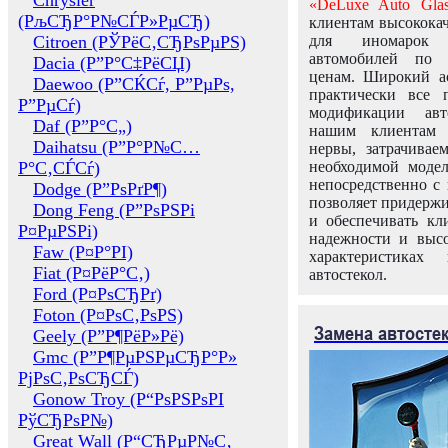
Chrysler
«DeLuxe Auto Glas
(РљСЂР°Р№СЃР»РµСЂ)
клиентам высококач
Citroen (РЎРёС‚СЂРѕРµРЅ)
для иномарок 
автомобилей по
Dacia (Р”Р°С‡РёСЏ)
ценам. Широкий ас
Daewoo (Р”СЌСѓ, Р”РµРѕ,
практически все 
Р”РµСѓ)
модификации авт
Daf (Р”Р°С„)
нашим клиентам 
Daihatsu (Р”Р°Р№С…
нервы, затрачивае
Р°С‚СЃСѓ)
необходимой моде
непосредственно с 
Dodge (Р”РѕРґР¶)
позволяет придержи
Dong Feng (Р”РѕРЅРі
и обеспечивать кл
Р¤РµРЅРі)
надежности и высо
Faw (Р¤Р°РІ)
характеристиках
Fiat (Р¤РёР°С‚)
автостекол.
Ford (Р¤РѕСЂРґ)
Foton (Р¤РѕС‚РѕРЅ)
Замена автосте
Geely (Р”Р¶РёР»Рё)
Gmc (Р”Р¶РµРЅРµСЂР°Р»
РјРѕС‚РѕСЂСЃ)
Gonow Troy (Р“РѕРЅРѕРІ
РўСЂРѕР№)
Great Wall (Р“СЂРµР№С‚