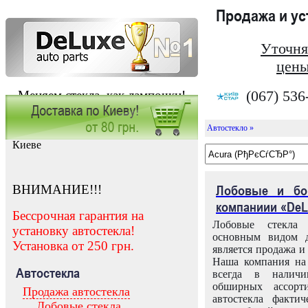
Продажа и у
Уточня
цены
(067) 536
Меняем стекла, как лампочки!
Автостекло »
Заказать установку автостекла в
Киеве
ВНИМАНИЕ!!!
Лобовые и бо
компаниии «DeL
Бессрочная гарантия на
Лобовые стекла
установку автостекла!
основным видом д
Установка от 250 грн.
является продажа и 
Наша компания на 
Автостекла
всегда в налич
обширных ассорт
Продажа автостекла
автостекла факти
Лобовые стекла