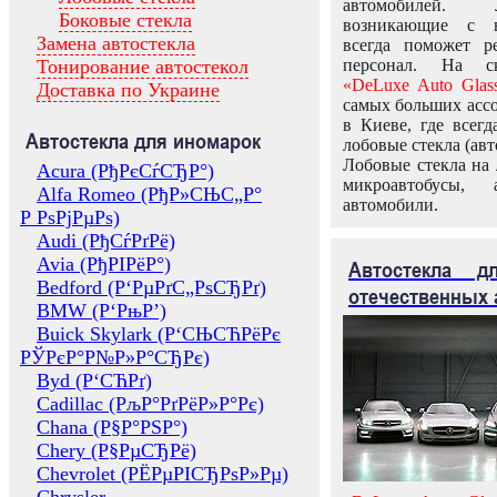
автомобилей.
Боковые стекла
возникающие с в
Замена автостекла
всегда поможет 
Тонирование автостекол
персонал. На ск
«DeLuxe Auto Glas
Доставка по Украине
самых больших ассо
в Киеве, где всег
Автостекла для иномарок
лобовые стекла (авт
Лобовые стекла на 
Acura (РђРєСѓСЂР°)
микроавтобусы, 
Alfa Romeo (РђР»СЊС„Р°
автомобили.
Р РѕРјРµРѕ)
Audi (РђСѓРґРё)
Avia (РђРІРёР°)
Автостекла 
Bedford (Р‘РµРґС„РѕСЂРґ)
отечественных 
BMW (Р‘РњР’)
Buick Skylark (Р‘СЊСЋРёРє
РЎРєР°Р№Р»Р°СЂРє)
Byd (Р‘СЋРґ)
Cadillac (РљР°РґРёР»Р°Рє)
Chana (Р§Р°РЅР°)
Chery (Р§РµСЂРё)
Chevrolet (РЁРµРІСЂРѕР»Рµ)