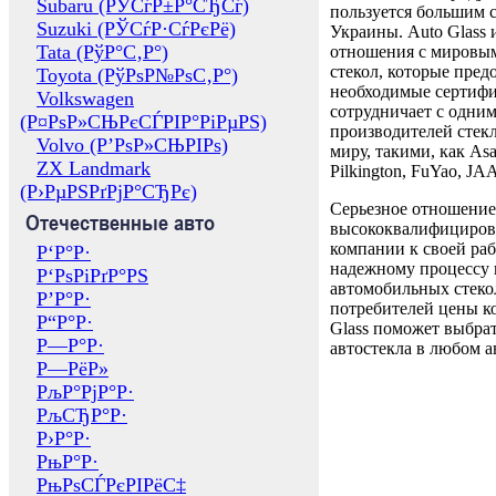
Subaru (РЎСѓР±Р°СЂСѓ)
пользуется большим 
Suzuki (РЎСѓР·СѓРєРё)
Украины. Auto Glass
Tata (РўР°С‚Р°)
отношения с мировы
стекол, которые пред
Toyota (РўРѕР№РѕС‚Р°)
необходимые сертиф
Volkswagen
сотрудничает с одни
(Р¤РѕР»СЊРєСЃРІР°РіРµРЅ)
производителей стекл
Volvo (Р’РѕР»СЊРІРѕ)
миру, такими, как Asa
ZX Landmark
Pilkington, FuYao, 
(Р›РµРЅРґРјР°СЂРє)
Серьезное отношение
Отечественные авто
высококвалифициров
компании к своей раб
Р‘Р°Р·
надежному процессу 
Р‘РѕРіРґР°РЅ
автомобильных стекол
Р’Р°Р·
потребителей цены к
Р“Р°Р·
Glass поможет выбрат
Р—Р°Р·
автостекла в любом а
Р—РёР»
РљР°РјР°Р·
РљСЂР°Р·
Р›Р°Р·
РњР°Р·
РњРѕСЃРєРІРёС‡