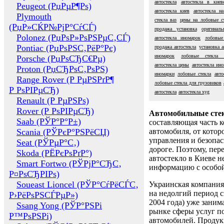
автостекла
автостекла в киев
Peugeot (РџРµР¶Рѕ)
автостекла киев
автостекла на
Plymouth
стекла ваз
цены на лобовые с
(РџР»СЌР№РјР°СѓСЃ)
продажа установка
оригиналь
Polonez (РџРѕР»РѕРЅРµС‚СЃ)
автостекла иномарок
лобовые
Pontiac (РџРѕРЅС‚РёР°Рє)
продажа автостекла
установка а
иномарок
лобовые стекла p
Porsche (РџРѕСЂС€Рµ)
автостекла цены
автостекла ин
Proton (РџСЂРѕС‚РѕРЅ)
иномарки
лобовые стекла
авто
Range Rover (Р РµРЅРґР¶
лобовые стекла для грузовиков
Р РѕРІРµСЂ)
автостекла
автостекла xyg
Renault (Р РµРЅРѕ)
Rover (Р РѕРІРµСЂ)
Автомобильные сте
Saab (РЎР°Р°Р±)
составляющая часть 
Scania (РЎРєР°РЅРёСЏ)
автомобиля, от котор
управления и безопа
Seat (РЎРµР°С‚)
дороге. Поэтому, пере
Skoda (РЁРєРѕРґР°)
автостекло в Киеве н
Smart Fortwo (РЎРјР°СЂС‚
информацию с особо
Р¤РѕСЂРІРѕ)
Soueast Lioncel (РЎР°СѓРёСЃС‚
Украинская компания 
на недолгий период с
Р›РёРѕРЅСЃРµР»)
2004 года) уже заним
Ssang Yong (РЎР°РЅРі
рынке сферы услуг п
Р™РѕРЅРі)
автомобилей. Проду