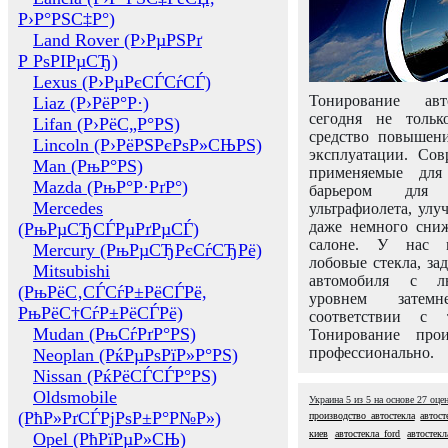
Р›Р°РЅС‡Р°)
Land Rover (Р›РµРЅРґ
Р РѕРІРµСЂ)
Lexus (Р›РµРєСЃСѓСЃ)
Тонирование авт
Liaz (Р›РёР°Р·)
сегодня не толь
Lifan (Р›РёС„Р°РЅ)
средство повышени
Lincoln (Р›РёРЅРєРѕР»СЊРЅ)
эксплуатации. Сов
Man (РњР°РЅ)
применяемые для
Mazda (РњР°Р·РґР°)
барьером для 
Mercedes
ультрафиолета, ул
даже немного сни
(РњРµСЂСЃРµРґРµСЃ)
салоне. У нас м
Mercury (РњРµСЂРєСѓСЂРё)
лобовые стекла, за
Mitsubishi
автомобиля с л
(РњРёС‚СЃСѓР±РёСЃРё,
уровнем затем
РњРёС†СѓР±РёСЃРё)
соответствии с 
Mudan (РњСѓРґР°РЅ)
Тонирование про
профессионально.
Neoplan (РќРµРѕРїР»Р°РЅ)
Nissan (РќРёСЃСЃР°РЅ)
Oldsmobile
Украина
5
из
5
на основе
27
оце
(РћР»РґСЃРјРѕР±Р°Р№Р»)
производство автостекла
автос
киев
автостекла ford
автостек
Opel (РћРїРµР»СЊ)