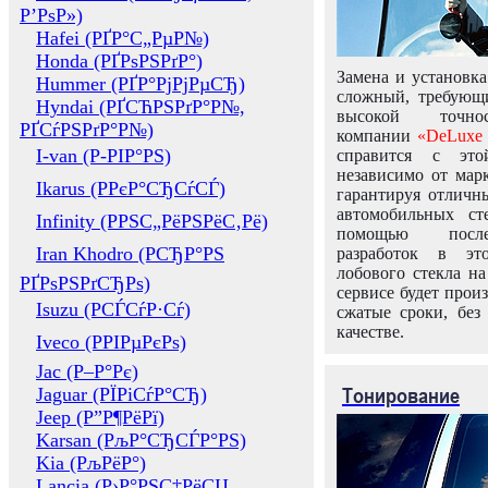
Р’РѕР»)
Hafei (РҐР°С„РµР№)
Honda (РҐРѕРЅРґР°)
Замена и установка
Hummer (РҐР°РјРјРµСЂ)
сложный, требующ
Hyndai (РҐСЋРЅРґР°Р№,
высокой точно
РҐСѓРЅРґР°Р№)
компании
«DeLuxe 
I-van (Р-РІР°РЅ)
справится с это
независимо от марк
Ikarus (РРєР°СЂСѓСЃ)
гарантируя отличны
автомобильных ст
Infinity (РРЅС„РёРЅРёС‚Рё)
помощью посл
Iran Khodro (РСЂР°РЅ
разработок в эт
лобового стекла н
РҐРѕРЅРґСЂРѕ)
сервисе будет прои
Isuzu (РСЃСѓР·Сѓ)
сжатые сроки, без
качестве.
Iveco (РРІРµРєРѕ)
Jac (Р–Р°Рє)
Тонирование
Jaguar (РЇРіСѓР°СЂ)
Jeep (Р”Р¶РёРї)
Karsan (РљР°СЂСЃР°РЅ)
Kia (РљРёР°)
Lancia (Р›Р°РЅС‡РёСЏ,