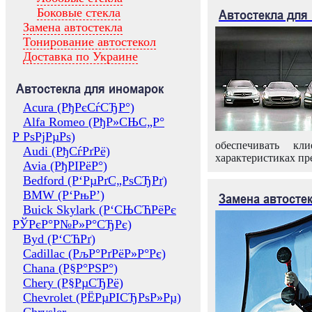
Боковые стекла
Автостекла для
Замена автостекла
Тонирование автостекол
Доставка по Украине
Автостекла для иномарок
Acura (РђРєСѓСЂР°)
Alfa Romeo (РђР»СЊС„Р°
Р РѕРјРµРѕ)
обеспечивать кл
Audi (РђСѓРґРё)
характеристиках пр
Avia (РђРІРёР°)
Bedford (Р‘РµРґС„РѕСЂРґ)
BMW (Р‘РњР’)
Замена автосте
Buick Skylark (Р‘СЊСЋРёРє
РЎРєР°Р№Р»Р°СЂРє)
Byd (Р‘СЋРґ)
Cadillac (РљР°РґРёР»Р°Рє)
Chana (Р§Р°РЅР°)
Chery (Р§РµСЂРё)
Chevrolet (РЁРµРІСЂРѕР»Рµ)