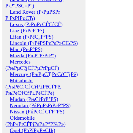
Р›Р°РЅС‡Р°)
Land Rover (Р›РµРЅРґ
Р РѕРІРµСЂ)
Lexus (Р›РµРєСЃСѓСЃ)
Liaz (Р›РёР°Р·)
Lifan (Р›РёС„Р°РЅ)
Lincoln (Р›РёРЅРєРѕР»СЊРЅ)
Man (РњР°РЅ)
Mazda (РњР°Р·РґР°)
Mercedes
(РњРµСЂСЃРµРґРµСЃ)
Mercury (РњРµСЂРєСѓСЂРё)
Mitsubishi
(РњРёС‚СЃСѓР±РёСЃРё,
РњРёС†СѓР±РёСЃРё)
Mudan (РњСѓРґР°РЅ)
Neoplan (РќРµРѕРїР»Р°РЅ)
Nissan (РќРёСЃСЃР°РЅ)
Oldsmobile
(РћР»РґСЃРјРѕР±Р°Р№Р»)
Opel (РћРїРµР»СЊ)