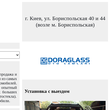
г. Киев, ул. Бориспольская 40 и 44
(возле м. Бориспольская)
 продажа и
н из самых
омобилей.
ш опытный
Установка с выездом
х больших
тостекла).
обили.