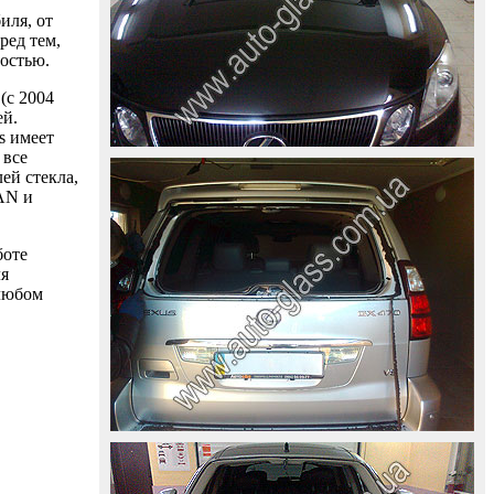
иля, от
ред тем,
ностью.
(с 2004
ей.
s имеет
 все
ей стекла,
AAN и
боте
ля
 любом