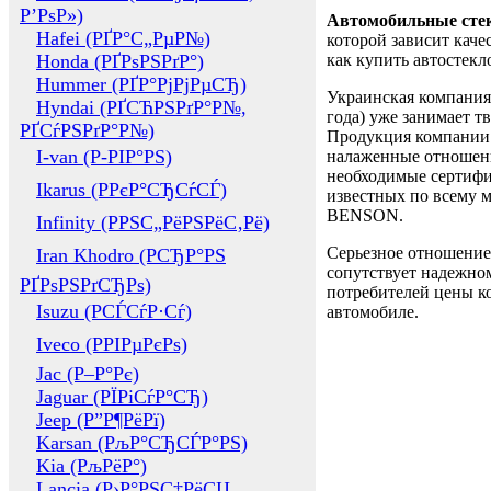
Р’РѕР»)
Автомобильные сте
Hafei (РҐР°С„РµР№)
которой зависит каче
Honda (РҐРѕРЅРґР°)
как купить автостек
Hummer (РҐР°РјРјРµСЂ)
Украинская компания 
Hyndai (РҐСЋРЅРґР°Р№,
года) уже занимает т
РҐСѓРЅРґР°Р№)
Продукция компании 
I-van (Р-РІР°РЅ)
налаженные отношени
необходимые сертифи
Ikarus (РРєР°СЂСѓСЃ)
известных по всему ми
BENSON.
Infinity (РРЅС„РёРЅРёС‚Рё)
Серьезное отношение
Iran Khodro (РСЂР°РЅ
сопутствует надежном
РҐРѕРЅРґСЂРѕ)
потребителей цены ко
Isuzu (РСЃСѓР·Сѓ)
автомобиле.
Iveco (РРІРµРєРѕ)
Jac (Р–Р°Рє)
Jaguar (РЇРіСѓР°СЂ)
Jeep (Р”Р¶РёРї)
Karsan (РљР°СЂСЃР°РЅ)
Kia (РљРёР°)
Lancia (Р›Р°РЅС‡РёСЏ,