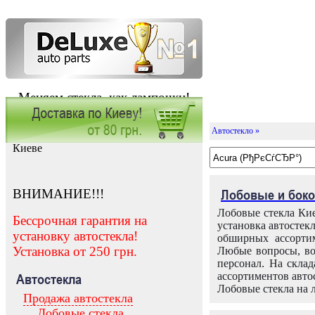
Меняем стекла, как лампочки!
Автостекло »
Заказать установку автостекла в
Киеве
ВНИМАНИЕ!!!
Лобовые и боко
Лобовые стекла Кие
Бессрочная гарантия на
установка автостек
установку автостекла!
обширных ассортим
Установка от 250 грн.
Любые вопросы, во
персонал. На скла
ассортиментов автос
Автостекла
Лобовые стекла на 
Продажа автостекла
Лобовые стекла