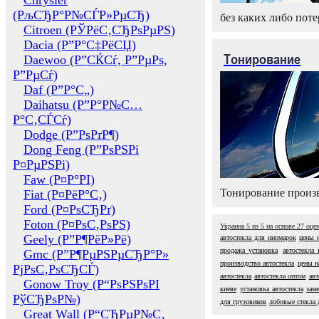
Chrysler
(РљСЂР°Р№СЃР»РµСЂ)
без каких либо поте
Citroen (РЎРёС‚СЂРѕРµРЅ)
Dacia (Р”Р°С‡РёСЏ)
Тонирование
Daewoo (Р”СЌСѓ, Р”РµРѕ,
Р”РµСѓ)
Daf (Р”Р°С„)
Daihatsu (Р”Р°Р№С…
Р°С‚СЃСѓ)
Dodge (Р”РѕРґР¶)
Dong Feng (Р”РѕРЅРі
Р¤РµРЅРі)
Faw (Р¤Р°РІ)
Тонирование произв
Fiat (Р¤РёР°С‚)
Ford (Р¤РѕСЂРґ)
Foton (Р¤РѕС‚РѕРЅ)
Украина
5
из
5
на основе
27
оце
Geely (Р”Р¶РёР»Рё)
автостекла для иномарок
цены 
продажа установка
автостекла 
Gmc (Р”Р¶РµРЅРµСЂР°Р»
производство автостекла
цены н
РјРѕС‚РѕСЂСЃ)
автостекла
автостекла оптом
авт
Gonow Troy (Р“РѕРЅРѕРІ
киеве
установка автостекла
заме
РўСЂРѕР№)
для грузовиков
лобовые стекла 
Great Wall (Р“СЂРµР№С‚