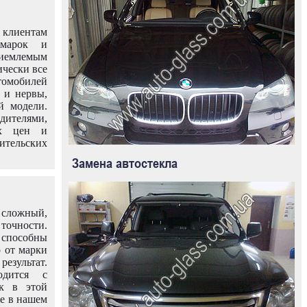
клиентам
омарок и
иемлемым
ически все
омобилей
 и нервы,
й модели.
дителями,
ых цен и
тельских
Замена автостекла
 сложный,
очности.
способны
о от марки
езультат.
одится с
к в этой
ле в нашем