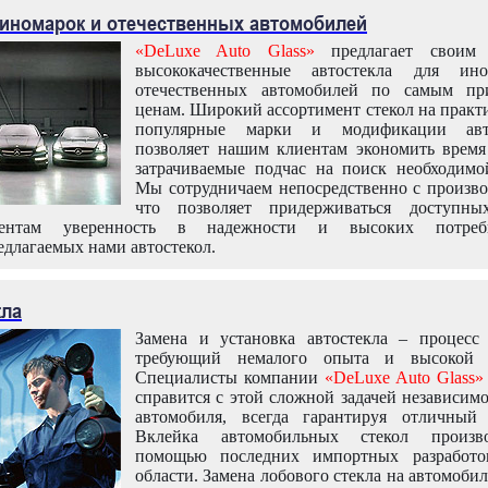
 иномарок и отечественных автомобилей
«DeLuxe Auto Glass»
предлагает своим 
высококачественные автостекла для ин
отечественных автомобилей по самым пр
ценам. Широкий ассортимент стекол на практ
популярные марки и модификации авт
позволяет нашим клиентам экономить время
затрачиваемые подчас на поиск необходимо
Мы сотрудничаем непосредственно с произво
что позволяет придерживаться доступн
иентам уверенность в надежности и высоких потреби
едлагаемых нами автостекол.
кла
Замена и установка автостекла – процесс
требующий немалого опыта и высокой т
Специалисты компании
«DeLuxe Auto Glass»
справится с этой сложной задачей независим
автомобиля, всегда гарантируя отличный р
Вклейка автомобильных стекол произв
помощью последних импортных разработо
области. Замена лобового стекла на автомоби