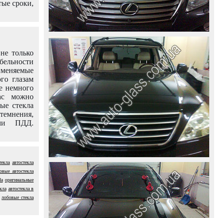
тые сроки,
не только
абельности
именяемые
го глазам
е немного
ас можно
вые стекла
темнения,
ями ПДД.
текла
автостекла
овые автостекла
da
оригинальные
кла
автостекла в
лобовые стекла