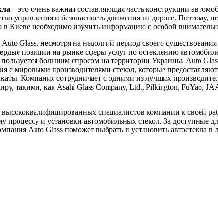
кла
– это очень важная составляющая часть конструкции автомоб
ство управления и безопасность движения на дороге. Поэтому, пе
ло в Киеве необходимо изучить информацию с особой вниматель
Auto Glass, несмотря на недолгий период своего существования 
вердые позиции на рынке сферы услуг по остеклению автомобил
пользуется большим спросом на территории Украины. Auto Glas
я с мировыми производителями стекол, которые предоставляют
каты. Компания сотрудничает с одними из лучших производител
ру, такими, как Asahi Glass Company, Ltd., Pilkington, FuYao, J
 высококвалифицированных специалистов компании к своей ра
у процессу и установки автомобильных стекол. За доступные д
мпания Auto Glass поможет выбрать и установить автостекла в