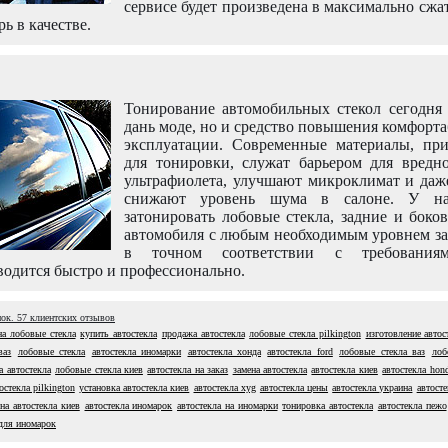
сервисе будет произведена в максимально сжа
рь в качестве.
Тонирование автомобильных стекол сегодня 
дань моде, но и средство повышения комфорт
эксплуатации. Современные материалы, пр
для тонировки, служат барьером для вредно
ультрафиолета, улучшают микроклимат и даж
снижают уровень шума в салоне. У н
затонировать лобовые стекла, задние и боко
автомобиля с любым необходимым уровнем за
в точном соответствии с требовани
одится быстро и профессионально.
нок.
57
клиентских отзывов
на лобовые стекла
купить автостекла
продажа автостекла
лобовые стекла pilkington
изготовление автос
ваз
лобовые стекла
автостекла иномарки
автостекла хонда
автостекла ford
лобовые стекла ваз
лоб
а автостекла
лобовые стекла киев
автостекла на заказ
замена автостекла
автостекла киев
автостекла hon
остекла pilkington
установка автостекла киев
автостекла xyg
автостекла цены
автостекла украина
автосте
на автостекла киев
автостекла иномарок
автостекла на иномарки
тонировка автостекла
автостекла пежо
для иномарок