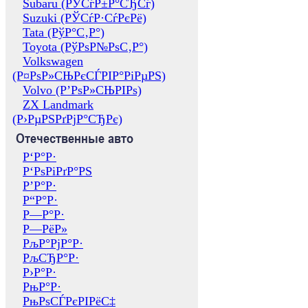
Subaru (РЎСѓР±Р°СЂСѓ)
Suzuki (РЎСѓР·СѓРєРё)
Tata (РўР°С‚Р°)
Toyota (РўРѕР№РѕС‚Р°)
Volkswagen
(Р¤РѕР»СЊРєСЃРІР°РіРµРЅ)
Volvo (Р’РѕР»СЊРІРѕ)
ZX Landmark
(Р›РµРЅРґРјР°СЂРє)
Отечественные авто
Р‘Р°Р·
Р‘РѕРіРґР°РЅ
Р’Р°Р·
Р“Р°Р·
Р—Р°Р·
Р—РёР»
РљР°РјР°Р·
РљСЂР°Р·
Р›Р°Р·
РњР°Р·
РњРѕСЃРєРІРёС‡