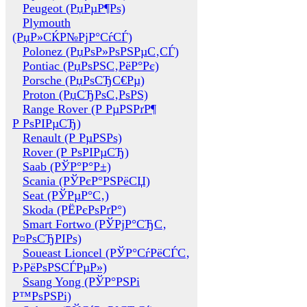
Peugeot (РџРµР¶Рѕ)
Plymouth
(РџР»СЌР№РјР°СѓСЃ)
Polonez (РџРѕР»РѕРЅРµС‚СЃ)
Pontiac (РџРѕРЅС‚РёР°Рє)
Porsche (РџРѕСЂС€Рµ)
Proton (РџСЂРѕС‚РѕРЅ)
Range Rover (Р РµРЅРґР¶
Р РѕРІРµСЂ)
Renault (Р РµРЅРѕ)
Rover (Р РѕРІРµСЂ)
Saab (РЎР°Р°Р±)
Scania (РЎРєР°РЅРёСЏ)
Seat (РЎРµР°С‚)
Skoda (РЁРєРѕРґР°)
Smart Fortwo (РЎРјР°СЂС‚
Р¤РѕСЂРІРѕ)
Soueast Lioncel (РЎР°СѓРёСЃС‚
Р›РёРѕРЅСЃРµР»)
Ssang Yong (РЎР°РЅРі
Р™РѕРЅРі)