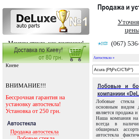
Продажа и у
Уточня
цены
(067) 536
Меняем стекла, как лампочки!
Автостекло »
Заказать установку автостекла в
Киеве
ВНИМАНИЕ!!!
Лобовые и бо
компаниии «DeL
Бессрочная гарантия на
Лобовые стекла
установку автостекла!
основным видом д
Установка от 250 грн.
является продажа и 
Наша компания на 
Автостекла
всегда в налич
обширных ассорт
Продажа автостекла
автостекла факти
Лобовые стекла