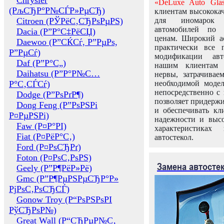
Chrysler
«DeLuxe Auto Glas
(РљСЂР°Р№СЃР»РµСЂ)
клиентам высококач
Citroen (РЎРёС‚СЂРѕРµРЅ)
для иномарок 
автомобилей по
Dacia (Р”Р°С‡РёСЏ)
ценам. Широкий ас
Daewoo (Р”СЌСѓ, Р”РµРѕ,
практически все 
Р”РµСѓ)
модификации авт
Daf (Р”Р°С„)
нашим клиентам 
Daihatsu (Р”Р°Р№С…
нервы, затрачивае
Р°С‚СЃСѓ)
необходимой моде
непосредственно с 
Dodge (Р”РѕРґР¶)
позволяет придержи
Dong Feng (Р”РѕРЅРі
и обеспечивать кл
Р¤РµРЅРі)
надежности и высо
Faw (Р¤Р°РІ)
характеристиках
Fiat (Р¤РёР°С‚)
автостекол.
Ford (Р¤РѕСЂРґ)
Foton (Р¤РѕС‚РѕРЅ)
Замена автосте
Geely (Р”Р¶РёР»Рё)
Gmc (Р”Р¶РµРЅРµСЂР°Р»
РјРѕС‚РѕСЂСЃ)
Gonow Troy (Р“РѕРЅРѕРІ
РўСЂРѕР№)
Great Wall (Р“СЂРµР№С‚