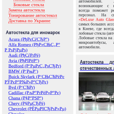
автомобилей.
Боковые стекла
возникающие с в
Замена автостекла
всегда поможет 
Тонирование автостекол
персонал. На ск
«DeLuxe Auto Glas
Доставка по Украине
самых больших ассо
в Киеве, где всег
Автостекла для иномарок
лобовые стекла (авт
Лобовые стекла на 
Acura (РђРєСѓСЂР°)
микроавтобусы, 
Alfa Romeo (РђР»СЊС„Р°
автомобили.
Р РѕРјРµРѕ)
Audi (РђСѓРґРё)
Avia (РђРІРёР°)
Автостекла 
Bedford (Р‘РµРґС„РѕСЂРґ)
отечественных 
BMW (Р‘РњР’)
Buick Skylark (Р‘СЊСЋРёРє
РЎРєР°Р№Р»Р°СЂРє)
Byd (Р‘СЋРґ)
Cadillac (РљР°РґРёР»Р°Рє)
Chana (Р§Р°РЅР°)
Chery (Р§РµСЂРё)
Chevrolet (РЁРµРІСЂРѕР»Рµ)