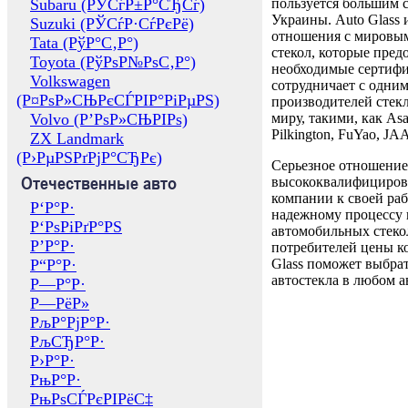
Subaru (РЎСѓР±Р°СЂСѓ)
пользуется большим 
Украины. Auto Glass
Suzuki (РЎСѓР·СѓРєРё)
отношения с мировы
Tata (РўР°С‚Р°)
стекол, которые пред
Toyota (РўРѕР№РѕС‚Р°)
необходимые сертиф
Volkswagen
сотрудничает с одни
(Р¤РѕР»СЊРєСЃРІР°РіРµРЅ)
производителей стекл
Volvo (Р’РѕР»СЊРІРѕ)
миру, такими, как Asa
Pilkington, FuYao, 
ZX Landmark
(Р›РµРЅРґРјР°СЂРє)
Серьезное отношение
Отечественные авто
высококвалифициров
компании к своей раб
Р‘Р°Р·
надежному процессу 
Р‘РѕРіРґР°РЅ
автомобильных стекол
Р’Р°Р·
потребителей цены к
Р“Р°Р·
Glass поможет выбрат
автостекла в любом а
Р—Р°Р·
Р—РёР»
РљР°РјР°Р·
РљСЂР°Р·
Р›Р°Р·
РњР°Р·
РњРѕСЃРєРІРёС‡