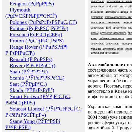
автостекла
автостекла в киев
Peugeot (РџРµР¶Рѕ)
автостекла
лобовые стекла pil
Plymouth
pilkington
автостекла хонда
л
(РџР»СЌР№РјР°СѓСЃ)
установка
замена автостекла кие
Polonez (РџРѕР»РѕРЅРµС‚СЃ)
автостекла иномарок
автос
Pontiac (РџРѕРЅС‚РёР°Рє)
автостекла ford
автостекла ки
оптом
установка автостекла
авт
Porsche (РџРѕСЂС€Рµ)
киев
лобовые автостекла
изго
Proton (РџСЂРѕС‚РѕРЅ)
автостекла
автостекла иномарк
Range Rover (Р РµРЅРґР¶
украина
автостекла пежо
лобо
Р РѕРІРµСЂ)
стекла для грузовиков
Renault (Р РµРЅРѕ)
Автомобильные сте
Rover (Р РѕРІРµСЂ)
составляющая часть 
Saab (РЎР°Р°Р±)
автомобиля, от котор
Scania (РЎРєР°РЅРёСЏ)
управления и безопа
Seat (РЎРµР°С‚)
дороге. Поэтому, пере
Skoda (РЁРєРѕРґР°)
автостекло в Киеве н
Smart Fortwo (РЎРјР°СЂС‚
информацию с особо
Р¤РѕСЂРІРѕ)
Украинская компания 
Soueast Lioncel (РЎР°СѓРёСЃС‚
на недолгий период с
Р›РёРѕРЅСЃРµР»)
2004 года) уже заним
Ssang Yong (РЎР°РЅРі
рынке сферы услуг п
Р™РѕРЅРі)
автомобилей. Проду