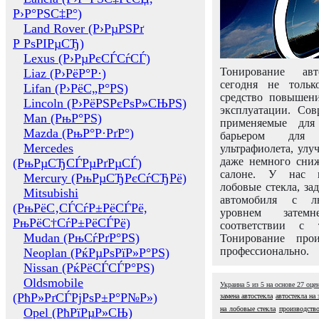
Р›Р°РЅС‡Р°)
Land Rover (Р›РµРЅРґ
Р РѕРІРµСЂ)
Lexus (Р›РµРєСЃСѓСЃ)
Тонирование авт
Liaz (Р›РёР°Р·)
сегодня не толь
Lifan (Р›РёС„Р°РЅ)
средство повышени
Lincoln (Р›РёРЅРєРѕР»СЊРЅ)
эксплуатации. Сов
Man (РњР°РЅ)
применяемые для
Mazda (РњР°Р·РґР°)
барьером для 
Mercedes
ультрафиолета, ул
даже немного сни
(РњРµСЂСЃРµРґРµСЃ)
салоне. У нас м
Mercury (РњРµСЂРєСѓСЂРё)
лобовые стекла, за
Mitsubishi
автомобиля с л
(РњРёС‚СЃСѓР±РёСЃРё,
уровнем затем
РњРёС†СѓР±РёСЃРё)
соответствии с 
Mudan (РњСѓРґР°РЅ)
Тонирование про
профессионально.
Neoplan (РќРµРѕРїР»Р°РЅ)
Nissan (РќРёСЃСЃР°РЅ)
Oldsmobile
Украина
5
из
5
на основе
27
оце
(РћР»РґСЃРјРѕР±Р°Р№Р»)
замена автостекла
автостекла на 
на лобовые стекла
производство
Opel (РћРїРµР»СЊ)