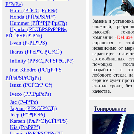
Р’РѕР»)
Hafei (РҐР°С„РµР№)
Honda (РҐРѕРЅРґР°)
Замена и установка
Hummer (РҐР°РјРјРµСЂ)
сложный, требующ
Hyndai (РҐСЋРЅРґР°Р№,
высокой точно
РҐСѓРЅРґР°Р№)
компании
«DeLuxe 
I-van (Р-РІР°РЅ)
справится с это
независимо от марк
Ikarus (РРєР°СЂСѓСЃ)
гарантируя отличны
автомобильных ст
Infinity (РРЅС„РёРЅРёС‚Рё)
помощью посл
Iran Khodro (РСЂР°РЅ
разработок в эт
лобового стекла н
РҐРѕРЅРґСЂРѕ)
сервисе будет прои
Isuzu (РСЃСѓР·Сѓ)
сжатые сроки, без
качестве.
Iveco (РРІРµРєРѕ)
Jac (Р–Р°Рє)
Тонирование
Jaguar (РЇРіСѓР°СЂ)
Jeep (Р”Р¶РёРї)
Karsan (РљР°СЂСЃР°РЅ)
Kia (РљРёР°)
Lancia (Р›Р°РЅС‡РёСЏ,