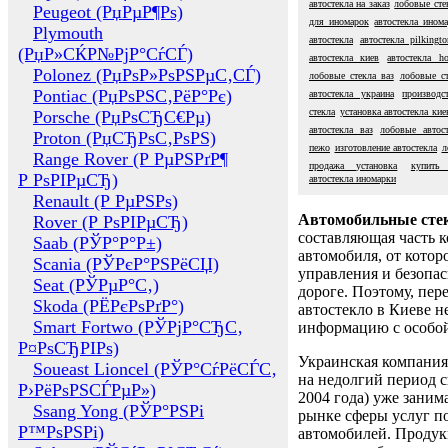
автостекла на заказ
лобовые сте
Peugeot (РџРµР¶Рѕ)
для иномарок
автостекла ином
Plymouth
автостекла
автостекла pilkingto
(РџР»СЌР№РјР°СѓСЃ)
автостекла киев
автостекла h
Polonez (РџРѕР»РѕРЅРµС‚СЃ)
лобовые стекла ваз
лобовые с
Pontiac (РџРѕРЅС‚РёР°Рє)
автостекла украина
производс
стекла
установка автостекла кие
Porsche (РџРѕСЂС€Рµ)
автостекла ваз
лобовые автост
Proton (РџСЂРѕС‚РѕРЅ)
пежо
изготовление автостекла
л
Range Rover (Р РµРЅРґР¶
продажа установка
купить 
Р РѕРІРµСЂ)
автостекла иномарки
Renault (Р РµРЅРѕ)
Автомобильные сте
Rover (Р РѕРІРµСЂ)
составляющая часть 
Saab (РЎР°Р°Р±)
автомобиля, от котор
Scania (РЎРєР°РЅРёСЏ)
управления и безопа
Seat (РЎРµР°С‚)
дороге. Поэтому, пере
Skoda (РЁРєРѕРґР°)
автостекло в Киеве н
Smart Fortwo (РЎРјР°СЂС‚
информацию с особо
Р¤РѕСЂРІРѕ)
Украинская компания 
Soueast Lioncel (РЎР°СѓРёСЃС‚
на недолгий период с
Р›РёРѕРЅСЃРµР»)
2004 года) уже заним
Ssang Yong (РЎР°РЅРі
рынке сферы услуг п
Р™РѕРЅРі)
автомобилей. Проду