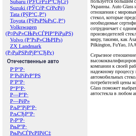
Subaru (РЎСѓР±Р°СЂСѓ)
пользуется большим 
Украины. Auto Glass
Suzuki (РЎСѓР·СѓРєРё)
отношения с мировы
Tata (РўР°С‚Р°)
стекол, которые пред
Toyota (РўРѕР№РѕС‚Р°)
необходимые сертиф
Volkswagen
сотрудничает с одни
(Р¤РѕР»СЊРєСЃРІР°РіРµРЅ)
производителей стекл
Volvo (Р’РѕР»СЊРІРѕ)
миру, такими, как Asa
Pilkington, FuYao, 
ZX Landmark
(Р›РµРЅРґРјР°СЂРє)
Серьезное отношение
Отечественные авто
высококвалифициров
компании к своей раб
Р‘Р°Р·
надежному процессу 
Р‘РѕРіРґР°РЅ
автомобильных стекол
Р’Р°Р·
потребителей цены к
Р“Р°Р·
Glass поможет выбрат
автостекла в любом а
Р—Р°Р·
Р—РёР»
РљР°РјР°Р·
РљСЂР°Р·
Р›Р°Р·
РњР°Р·
РњРѕСЃРєРІРёС‡