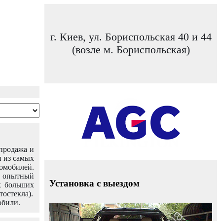
г. Киев, ул. Бориспольская 40 и 44
(возле м. Бориспольская)
 продажа и
н из самых
омобилей.
ш опытный
Установка с выездом
х больших
тостекла).
обили.