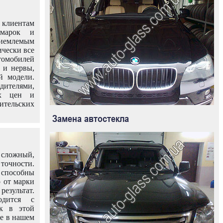
клиентам
омарок и
иемлемым
ически все
омобилей
 и нервы,
й модели.
дителями,
ых цен и
тельских
Замена автостекла
 сложный,
очности.
способны
о от марки
езультат.
одится с
к в этой
ле в нашем