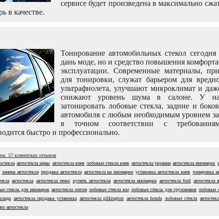
сервисе будет произведена в максимально сжа
рь в качестве.
Тонирование автомобильных стекол сегодня 
дань моде, но и средство повышения комфорт
эксплуатации. Современные материалы, пр
для тонировки, служат барьером для вредно
ультрафиолета, улучшают микроклимат и даж
снижают уровень шума в салоне. У н
затонировать лобовые стекла, задние и боко
автомобиля с любым необходимым уровнем за
в точном соответствии с требовани
одится быстро и профессионально.
нок.
57
клиентских отзывов
остекла
автостекла цены
автостекла киев
лобовые стекла киев
автостекла украина
автостекла иномарок
замена автостекла
продажа автостекла
автостекла на иномарки
установка автостекла киев
тонировка а
екла
автостекла
автостекла пежо
купить автостекла
автостекла иномарки
автостекла ford
автостекла 
ые стекла для иномарок
автостекла оптом
лобовые стекла ваз
лобовые стекла для грузовиков
лобовые с
хонда
автостекла продажа установка
автостекла pilkington
автостекла honda
лобовые стекла
автостек
во автостекла