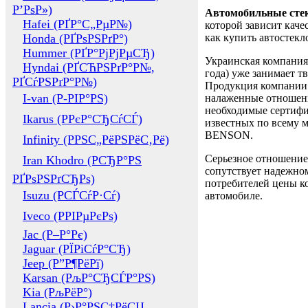
Р’РѕР»)
Автомобильные сте
Hafei (РҐР°С„РµР№)
которой зависит каче
Honda (РҐРѕРЅРґР°)
как купить автостек
Hummer (РҐР°РјРјРµСЂ)
Украинская компания 
Hyndai (РҐСЋРЅРґР°Р№,
года) уже занимает т
РҐСѓРЅРґР°Р№)
Продукция компании 
I-van (Р-РІР°РЅ)
налаженные отношени
необходимые сертифи
Ikarus (РРєР°СЂСѓСЃ)
известных по всему ми
BENSON.
Infinity (РРЅС„РёРЅРёС‚Рё)
Серьезное отношение
Iran Khodro (РСЂР°РЅ
сопутствует надежном
РҐРѕРЅРґСЂРѕ)
потребителей цены ко
Isuzu (РСЃСѓР·Сѓ)
автомобиле.
Iveco (РРІРµРєРѕ)
Jac (Р–Р°Рє)
Jaguar (РЇРіСѓР°СЂ)
Jeep (Р”Р¶РёРї)
Karsan (РљР°СЂСЃР°РЅ)
Kia (РљРёР°)
Lancia (Р›Р°РЅС‡РёСЏ,