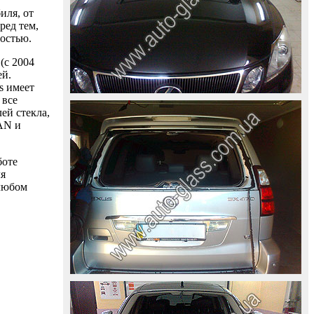
иля, от
ред тем,
ностью.
(с 2004
ей.
s имеет
 все
ей стекла,
AAN и
боте
ля
 любом