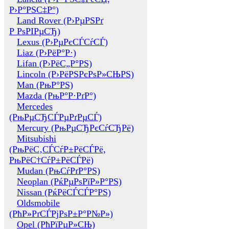
Р›Р°РЅС‡Р°)
Land Rover (Р›РµРЅРґ
Р РѕРІРµСЂ)
Lexus (Р›РµРєСЃСѓСЃ)
Liaz (Р›РёР°Р·)
Lifan (Р›РёС„Р°РЅ)
Lincoln (Р›РёРЅРєРѕР»СЊРЅ)
Man (РњР°РЅ)
Mazda (РњР°Р·РґР°)
Mercedes
(РњРµСЂСЃРµРґРµСЃ)
Mercury (РњРµСЂРєСѓСЂРё)
Mitsubishi
(РњРёС‚СЃСѓР±РёСЃРё,
РњРёС†СѓР±РёСЃРё)
Mudan (РњСѓРґР°РЅ)
Neoplan (РќРµРѕРїР»Р°РЅ)
Nissan (РќРёСЃСЃР°РЅ)
Oldsmobile
(РћР»РґСЃРјРѕР±Р°Р№Р»)
Opel (РћРїРµР»СЊ)