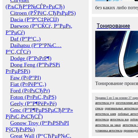
Chrysler
(РљСЂР°Р№СЃР»РµСЂ)
без каких либо поте
Citroen (РЎРёС‚СЂРѕРµРЅ)
Dacia (Р”Р°С‡РёСЏ)
Тонирование
Daewoo (Р”СЌСѓ, Р”РµРѕ,
Р”РµСѓ)
Daf (Р”Р°С„)
Daihatsu (Р”Р°Р№С…
Р°С‚СЃСѓ)
Dodge (Р”РѕРґР¶)
Dong Feng (Р”РѕРЅРі
Р¤РµРЅРі)
Faw (Р¤Р°РІ)
Тонирование произв
Fiat (Р¤РёР°С‚)
Ford (Р¤РѕСЂРґ)
Foton (Р¤РѕС‚РѕРЅ)
Украина
5
из
5
на основе
27
оце
Geely (Р”Р¶РёР»Рё)
автостекла xyg
изготовление авт
стекла
оригинальные автостекла
Gmc (Р”Р¶РµРЅРµСЂР°Р»
автостекла киев
лобовые автост
РјРѕС‚РѕСЂСЃ)
автостекла
автостекла ваз
лобов
Gonow Troy (Р“РѕРЅРѕРІ
автостекла на заказ
автостекла 
РўСЂРѕР№)
установка автостекла
производст
Great Wall (Р“СЂРµР№С‚