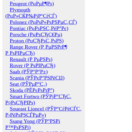
Peugeot (РџРµР¶Рѕ)
Plymouth
(РџР»СЌР№РјР°СѓСЃ)
Polonez (РџРѕР»РѕРЅРµС‚СЃ)
Pontiac (РџРѕРЅС‚РёР°Рє)
Porsche (РџРѕСЂС€Рµ)
Proton (РџСЂРѕС‚РѕРЅ)
Range Rover (Р РµРЅРґР¶
Р РѕРІРµСЂ)
Renault (Р РµРЅРѕ)
Rover (Р РѕРІРµСЂ)
Saab (РЎР°Р°Р±)
Scania (РЎРєР°РЅРёСЏ)
Seat (РЎРµР°С‚)
Skoda (РЁРєРѕРґР°)
Smart Fortwo (РЎРјР°СЂС‚
Р¤РѕСЂРІРѕ)
Soueast Lioncel (РЎР°СѓРёСЃС‚
Р›РёРѕРЅСЃРµР»)
Ssang Yong (РЎР°РЅРі
Р™РѕРЅРі)