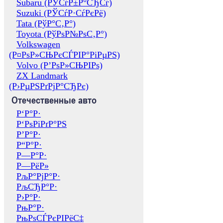
Subaru (РЎСѓР±Р°СЂСѓ)
Suzuki (РЎСѓР·СѓРєРё)
Tata (РўР°С‚Р°)
Toyota (РўРѕР№РѕС‚Р°)
Volkswagen
(Р¤РѕР»СЊРєСЃРІР°РіРµРЅ)
Volvo (Р’РѕР»СЊРІРѕ)
ZX Landmark
(Р›РµРЅРґРјР°СЂРє)
Отечественные авто
Р‘Р°Р·
Р‘РѕРіРґР°РЅ
Р’Р°Р·
Р“Р°Р·
Р—Р°Р·
Р—РёР»
РљР°РјР°Р·
РљСЂР°Р·
Р›Р°Р·
РњР°Р·
РњРѕСЃРєРІРёС‡