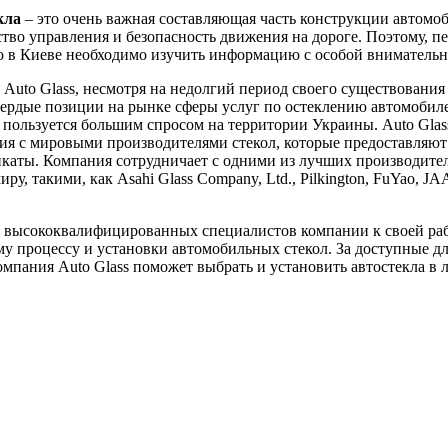
кла
– это очень важная составляющая часть конструкции автомоб
ство управления и безопасность движения на дороге. Поэтому, пе
ло в Киеве необходимо изучить информацию с особой вниматель
Auto Glass, несмотря на недолгий период своего существования 
вердые позиции на рынке сферы услуг по остеклению автомобил
пользуется большим спросом на территории Украины. Auto Glas
я с мировыми производителями стекол, которые предоставляют
каты. Компания сотрудничает с одними из лучших производител
ру, такими, как Asahi Glass Company, Ltd., Pilkington, FuYao, J
 высококвалифицированных специалистов компании к своей ра
у процессу и установки автомобильных стекол. За доступные д
мпания Auto Glass поможет выбрать и установить автостекла в