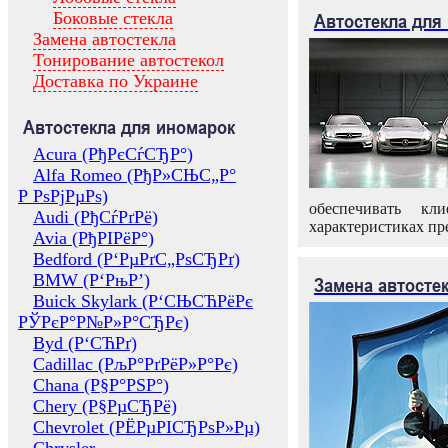
Боковые стекла
Автостекла для
Замена автостекла
Тонирование автостекол
Доставка по Украине
Автостекла для иномарок
Acura (РђРєСѓСЂР°)
Alfa Romeo (РђР»СЊС„Р°
Р РѕРјРµРѕ)
обеспечивать кл
Audi (РђСѓРґРё)
характеристиках пр
Avia (РђРІРёР°)
Bedford (Р‘РµРґС„РѕСЂРґ)
BMW (Р‘РњР’)
Замена автосте
Buick Skylark (Р‘СЊСЋРёРє
РЎРєР°Р№Р»Р°СЂРє)
Byd (Р‘СЋРґ)
Cadillac (РљР°РґРёР»Р°Рє)
Chana (Р§Р°РЅР°)
Chery (Р§РµСЂРё)
Chevrolet (РЁРµРІСЂРѕР»Рµ)