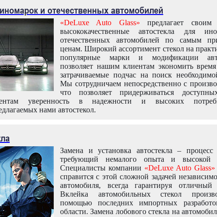
 иномарок и отечественных автомобилей
«DeLuxe Auto Glass»
предлагает своим 
высококачественные автостекла для ин
отечественных автомобилей по самым пр
ценам. Широкий ассортимент стекол на практ
популярные марки и модификации авт
позволяет нашим клиентам экономить время
затрачиваемые подчас на поиск необходимо
Мы сотрудничаем непосредственно с произво
что позволяет придерживаться доступн
иентам уверенность в надежности и высоких потреби
едлагаемых нами автостекол.
кла
Замена и установка автостекла – процесс
требующий немалого опыта и высокой т
Специалисты компании
«DeLuxe Auto Glass»
справится с этой сложной задачей независим
автомобиля, всегда гарантируя отличный р
Вклейка автомобильных стекол произв
помощью последних импортных разработо
области. Замена лобового стекла на автомоби