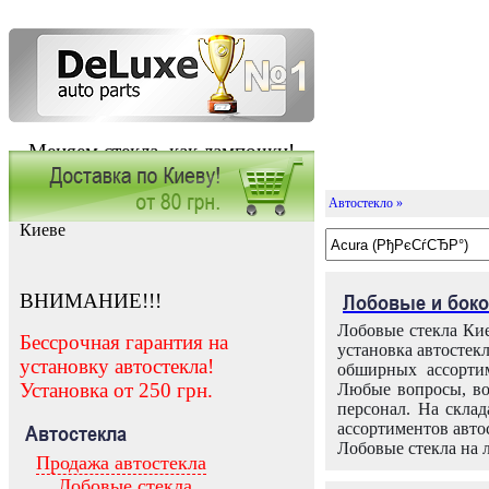
Меняем стекла, как лампочки!
Автостекло »
Заказать установку автостекла в
Киеве
ВНИМАНИЕ!!!
Лобовые и боко
Лобовые стекла Кие
Бессрочная гарантия на
установка автостек
установку автостекла!
обширных ассортим
Установка от 250 грн.
Любые вопросы, во
персонал. На скла
ассортиментов автос
Автостекла
Лобовые стекла на 
Продажа автостекла
Лобовые стекла