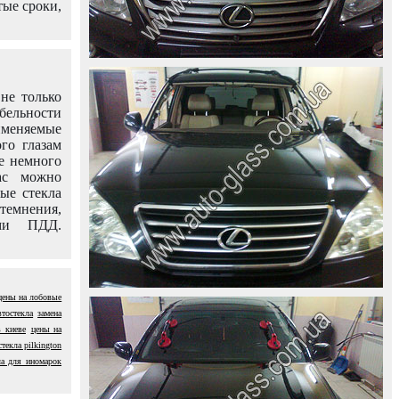
тые сроки,
не только
абельности
именяемые
го глазам
е немного
ас можно
вые стекла
темнения,
ями ПДД.
цены на лобовые
втостекла
замена
в киеве
цены на
текла pilkington
ла для иномарок