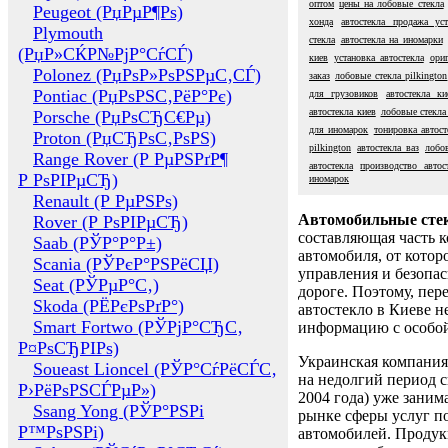
оптом
цены на лобовые стекла
Peugeot (РџРµР¶Рѕ)
хонда
автостекла продажа уст
Plymouth
стекла
автостекла на иномарки
(РџР»СЌР№РјР°СѓСЃ)
киев
установка автостекла
ори
Polonez (РџРѕР»РѕРЅРµС‚СЃ)
заказ
лобовые стекла pilkington
Pontiac (РџРѕРЅС‚РёР°Рє)
для грузовиков
автостекла ки
автостекла киев
лобовые стекла
Porsche (РџРѕСЂС€Рµ)
для иномарок
тонировка автост
Proton (РџСЂРѕС‚РѕРЅ)
pilkington
автостекла ваз
лобо
Range Rover (Р РµРЅРґР¶
автостекла
производство автос
Р РѕРІРµСЂ)
иномарок
Renault (Р РµРЅРѕ)
Автомобильные сте
Rover (Р РѕРІРµСЂ)
составляющая часть 
Saab (РЎР°Р°Р±)
автомобиля, от котор
Scania (РЎРєР°РЅРёСЏ)
управления и безопа
Seat (РЎРµР°С‚)
дороге. Поэтому, пере
Skoda (РЁРєРѕРґР°)
автостекло в Киеве н
Smart Fortwo (РЎРјР°СЂС‚
информацию с особо
Р¤РѕСЂРІРѕ)
Украинская компания 
Soueast Lioncel (РЎР°СѓРёСЃС‚
на недолгий период с
Р›РёРѕРЅСЃРµР»)
2004 года) уже заним
Ssang Yong (РЎР°РЅРі
рынке сферы услуг п
Р™РѕРЅРі)
автомобилей. Проду