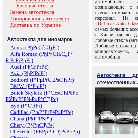
автомобилей.
Боковые стекла
возникающие с в
Замена автостекла
всегда поможет 
Тонирование автостекол
персонал. На ск
«DeLuxe Auto Glas
Доставка по Украине
самых больших ассо
в Киеве, где всег
Автостекла для иномарок
лобовые стекла (авт
Лобовые стекла на 
Acura (РђРєСѓСЂР°)
микроавтобусы, 
Alfa Romeo (РђР»СЊС„Р°
автомобили.
Р РѕРјРµРѕ)
Audi (РђСѓРґРё)
Avia (РђРІРёР°)
Автостекла 
Bedford (Р‘РµРґС„РѕСЂРґ)
отечественных 
BMW (Р‘РњР’)
Buick Skylark (Р‘СЊСЋРёРє
РЎРєР°Р№Р»Р°СЂРє)
Byd (Р‘СЋРґ)
Cadillac (РљР°РґРёР»Р°Рє)
Chana (Р§Р°РЅР°)
Chery (Р§РµСЂРё)
Chevrolet (РЁРµРІСЂРѕР»Рµ)