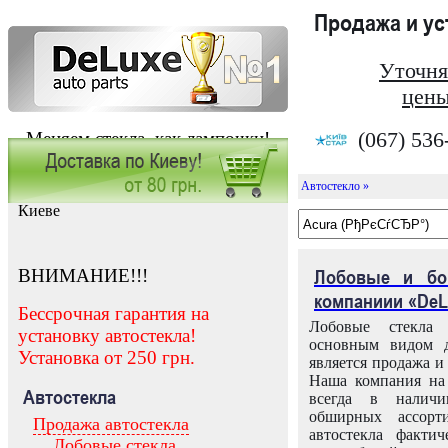
Продажа и у
Уточня
цены
(067) 536
Меняем стекла, как лампочки!
Автостекло »
Заказать установку автостекла в
Киеве
ВНИМАНИЕ!!!
Лобовые и бо
компаниии «DeL
Бессрочная гарантия на
Лобовые стекла
установку автостекла!
основным видом д
Установка от 250 грн.
является продажа и 
Наша компания на 
Автостекла
всегда в налич
обширных ассорт
Продажа автостекла
автостекла факти
Лобовые стекла