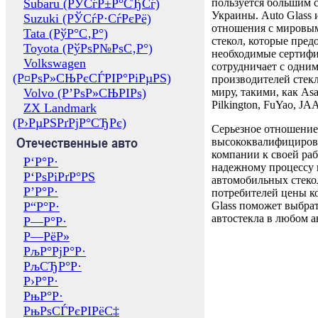
Subaru (РЎСѓР±Р°СЂСѓ)
пользуется большим 
Украины. Auto Glass
Suzuki (РЎСѓР·СѓРєРё)
отношения с мировы
Tata (РўР°С‚Р°)
стекол, которые пред
Toyota (РўРѕР№РѕС‚Р°)
необходимые сертиф
Volkswagen
сотрудничает с одни
(Р¤РѕР»СЊРєСЃРІР°РіРµРЅ)
производителей стекл
Volvo (Р’РѕР»СЊРІРѕ)
миру, такими, как Asa
Pilkington, FuYao, 
ZX Landmark
(Р›РµРЅРґРјР°СЂРє)
Серьезное отношение
Отечественные авто
высококвалифициров
компании к своей раб
Р‘Р°Р·
надежному процессу 
Р‘РѕРіРґР°РЅ
автомобильных стекол
Р’Р°Р·
потребителей цены к
Р“Р°Р·
Glass поможет выбрат
автостекла в любом а
Р—Р°Р·
Р—РёР»
РљР°РјР°Р·
РљСЂР°Р·
Р›Р°Р·
РњР°Р·
РњРѕСЃРєРІРёС‡