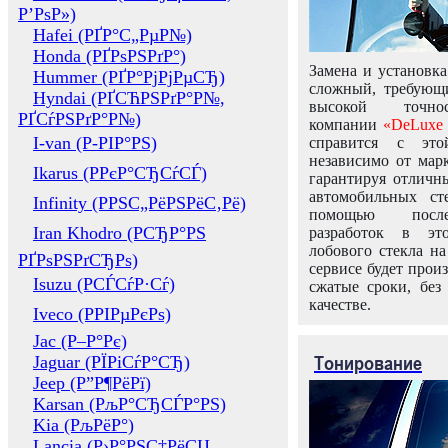
Р’РѕР»)
Hafei (РҐР°С„РµР№)
Honda (РҐРѕРЅРґР°)
Замена и установка
Hummer (РҐР°РјРјРµСЂ)
сложный, требующ
Hyndai (РҐСЋРЅРґР°Р№,
высокой точно
РҐСѓРЅРґР°Р№)
компании
«DeLuxe 
I-van (Р-РІР°РЅ)
справится с это
независимо от марк
Ikarus (РРєР°СЂСѓСЃ)
гарантируя отличны
автомобильных ст
Infinity (РРЅС„РёРЅРёС‚Рё)
помощью посл
Iran Khodro (РСЂР°РЅ
разработок в эт
лобового стекла н
РҐРѕРЅРґСЂРѕ)
сервисе будет прои
Isuzu (РСЃСѓР·Сѓ)
сжатые сроки, без
качестве.
Iveco (РРІРµРєРѕ)
Jac (Р–Р°Рє)
Тонирование
Jaguar (РЇРіСѓР°СЂ)
Jeep (Р”Р¶РёРї)
Karsan (РљР°СЂСЃР°РЅ)
Kia (РљРёР°)
Lancia (Р›Р°РЅС‡РёСЏ,