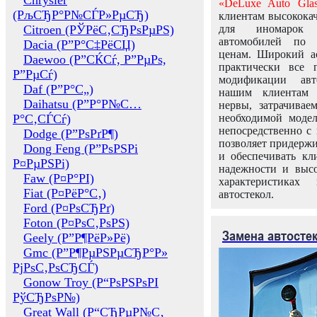
Chrysler
«DeLuxe Auto Glas
(РљСЂР°Р№СЃР»РµСЂ)
клиентам высококач
Citroen (РЎРёС‚СЂРѕРµРЅ)
для иномарок 
автомобилей по
Dacia (Р”Р°С‡РёСЏ)
ценам. Широкий ас
Daewoo (Р”СЌСѓ, Р”РµРѕ,
практически все 
Р”РµСѓ)
модификации авт
Daf (Р”Р°С„)
нашим клиентам 
Daihatsu (Р”Р°Р№С…
нервы, затрачивае
Р°С‚СЃСѓ)
необходимой моде
непосредственно с 
Dodge (Р”РѕРґР¶)
позволяет придержи
Dong Feng (Р”РѕРЅРі
и обеспечивать кл
Р¤РµРЅРі)
надежности и высо
Faw (Р¤Р°РІ)
характеристиках
Fiat (Р¤РёР°С‚)
автостекол.
Ford (Р¤РѕСЂРґ)
Foton (Р¤РѕС‚РѕРЅ)
Замена автосте
Geely (Р”Р¶РёР»Рё)
Gmc (Р”Р¶РµРЅРµСЂР°Р»
РјРѕС‚РѕСЂСЃ)
Gonow Troy (Р“РѕРЅРѕРІ
РўСЂРѕР№)
Great Wall (Р“СЂРµР№С‚