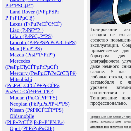
Р›Р°РЅС‡Р°)
Land Rover (Р›РµРЅРґ
Р РѕРІРµСЂ)
Lexus (Р›РµРєСЃСѓСЃ)
Тонирование авт
Liaz (Р›РёР°Р·)
сегодня не толь
Lifan (Р›РёС„Р°РЅ)
средство повышени
Lincoln (Р›РёРЅРєРѕР»СЊРЅ)
эксплуатации. Сов
Man (РњР°РЅ)
применяемые для
Mazda (РњР°Р·РґР°)
барьером для 
Mercedes
ультрафиолета, ул
даже немного сни
(РњРµСЂСЃРµРґРµСЃ)
салоне. У нас м
Mercury (РњРµСЂРєСѓСЂРё)
лобовые стекла, за
Mitsubishi
автомобиля с л
(РњРёС‚СЃСѓР±РёСЃРё,
уровнем затем
РњРёС†СѓР±РёСЃРё)
соответствии с 
Mudan (РњСѓРґР°РЅ)
Тонирование про
профессионально.
Neoplan (РќРµРѕРїР»Р°РЅ)
Nissan (РќРёСЃСЃР°РЅ)
Oldsmobile
Украина
5
из
5
на основе
27
оце
(РћР»РґСЃРјРѕР±Р°Р№Р»)
замена автостекла киев
автос
автостекла ford
автостекла для 
Opel (РћРїРµР»СЊ)