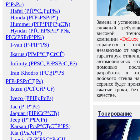
Р’РѕР»)
Hafei (РҐР°С„РµР№)
Honda (РҐРѕРЅРґР°)
Замена и установка
Hummer (РҐР°РјРјРµСЂ)
сложный, требующ
Hyndai (РҐСЋРЅРґР°Р№,
высокой точно
РҐСѓРЅРґР°Р№)
компании
«DeLuxe 
I-van (Р-РІР°РЅ)
справится с это
независимо от марк
Ikarus (РРєР°СЂСѓСЃ)
гарантируя отличны
автомобильных ст
Infinity (РРЅС„РёРЅРёС‚Рё)
помощью посл
Iran Khodro (РСЂР°РЅ
разработок в эт
лобового стекла н
РҐРѕРЅРґСЂРѕ)
сервисе будет прои
Isuzu (РСЃСѓР·Сѓ)
сжатые сроки, без
качестве.
Iveco (РРІРµРєРѕ)
Jac (Р–Р°Рє)
Тонирование
Jaguar (РЇРіСѓР°СЂ)
Jeep (Р”Р¶РёРї)
Karsan (РљР°СЂСЃР°РЅ)
Kia (РљРёР°)
Lancia (Р›Р°РЅС‡РёСЏ,