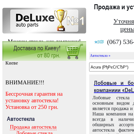
Продажа и у
Уточня
цены
(067) 536
Меняем стекла, как лампочки!
Автостекло »
Заказать установку автостекла в
Киеве
ВНИМАНИЕ!!!
Лобовые и бо
компаниии «DeL
Бессрочная гарантия на
Лобовые стекла
установку автостекла!
основным видом д
Установка от 250 грн.
является продажа и 
Наша компания на 
Автостекла
всегда в налич
обширных ассорт
Продажа автостекла
автостекла факти
Лобовые стекла