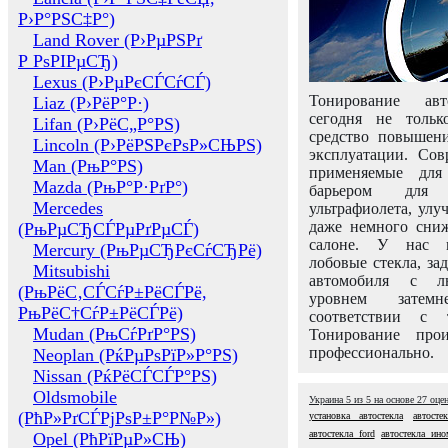
Р›Р°РЅС‡Р°)
Land Rover (Р›РµРЅРґ
Р РѕРІРµСЂ)
Lexus (Р›РµРєСЃСѓСЃ)
Тонирование авт
Liaz (Р›РёР°Р·)
сегодня не толь
Lifan (Р›РёС„Р°РЅ)
средство повышени
Lincoln (Р›РёРЅРєРѕР»СЊРЅ)
эксплуатации. Сов
Man (РњР°РЅ)
применяемые для
Mazda (РњР°Р·РґР°)
барьером для 
Mercedes
ультрафиолета, ул
даже немного сни
(РњРµСЂСЃРµРґРµСЃ)
салоне. У нас м
Mercury (РњРµСЂРєСѓСЂРё)
лобовые стекла, за
Mitsubishi
автомобиля с л
(РњРёС‚СЃСѓР±РёСЃРё,
уровнем затем
РњРёС†СѓР±РёСЃРё)
соответствии с 
Mudan (РњСѓРґР°РЅ)
Тонирование про
профессионально.
Neoplan (РќРµРѕРїР»Р°РЅ)
Nissan (РќРёСЃСЃР°РЅ)
Oldsmobile
Украина
5
из
5
на основе
27
оце
(РћР»РґСЃРјРѕР±Р°Р№Р»)
установка автостекла
автосте
автостекла ford
автостекла ино
Opel (РћРїРµР»СЊ)