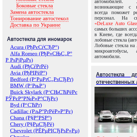
автомобилей.
Боковые стекла
возникающие с в
Замена автостекла
всегда поможет 
Тонирование автостекол
персонал. На ск
«DeLuxe Auto Glas
Доставка по Украине
самых больших ассо
в Киеве, где всег
Автостекла для иномарок
лобовые стекла (авт
Лобовые стекла на 
Acura (РђРєСѓСЂР°)
микроавтобусы, 
Alfa Romeo (РђР»СЊС„Р°
автомобили.
Р РѕРјРµРѕ)
Audi (РђСѓРґРё)
Avia (РђРІРёР°)
Автостекла 
Bedford (Р‘РµРґС„РѕСЂРґ)
отечественных 
BMW (Р‘РњР’)
Buick Skylark (Р‘СЊСЋРёРє
РЎРєР°Р№Р»Р°СЂРє)
Byd (Р‘СЋРґ)
Cadillac (РљР°РґРёР»Р°Рє)
Chana (Р§Р°РЅР°)
Chery (Р§РµСЂРё)
Chevrolet (РЁРµРІСЂРѕР»Рµ)