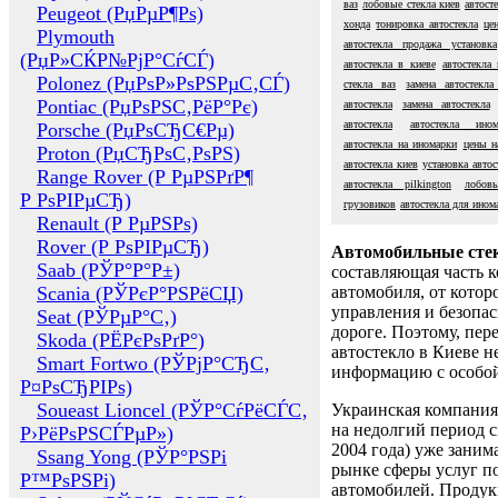
ваз
лобовые стекла киев
автост
Peugeot (РџРµР¶Рѕ)
хонда
тонировка автостекла
це
Plymouth
автостекла продажа установка
(РџР»СЌР№РјР°СѓСЃ)
автостекла в киеве
автостекла
Polonez (РџРѕР»РѕРЅРµС‚СЃ)
стекла ваз
замена автостекла
Pontiac (РџРѕРЅС‚РёР°Рє)
автостекла
замена автостекла
автостекла
автостекла ином
Porsche (РџРѕСЂС€Рµ)
автостекла на иномарки
цены н
Proton (РџСЂРѕС‚РѕРЅ)
автостекла киев
установка автос
Range Rover (Р РµРЅРґР¶
автостекла pilkington
лобов
Р РѕРІРµСЂ)
грузовиков
автостекла для ином
Renault (Р РµРЅРѕ)
Rover (Р РѕРІРµСЂ)
Автомобильные сте
Saab (РЎР°Р°Р±)
составляющая часть 
Scania (РЎРєР°РЅРёСЏ)
автомобиля, от котор
управления и безопа
Seat (РЎРµР°С‚)
дороге. Поэтому, пере
Skoda (РЁРєРѕРґР°)
автостекло в Киеве н
Smart Fortwo (РЎРјР°СЂС‚
информацию с особо
Р¤РѕСЂРІРѕ)
Soueast Lioncel (РЎР°СѓРёСЃС‚
Украинская компания 
на недолгий период с
Р›РёРѕРЅСЃРµР»)
2004 года) уже заним
Ssang Yong (РЎР°РЅРі
рынке сферы услуг п
Р™РѕРЅРі)
автомобилей. Проду