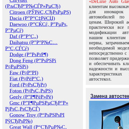
Chrysler
«DeLuxe Auto Glas
(РљСЂР°Р№СЃР»РµСЂ)
клиентам высококач
Citroen (РЎРёС‚СЂРѕРµРЅ)
для иномарок 
автомобилей по
Dacia (Р”Р°С‡РёСЏ)
ценам. Широкий ас
Daewoo (Р”СЌСѓ, Р”РµРѕ,
практически все 
Р”РµСѓ)
модификации авт
Daf (Р”Р°С„)
нашим клиентам 
Daihatsu (Р”Р°Р№С…
нервы, затрачивае
Р°С‚СЃСѓ)
необходимой моде
непосредственно с 
Dodge (Р”РѕРґР¶)
позволяет придержи
Dong Feng (Р”РѕРЅРі
и обеспечивать кл
Р¤РµРЅРі)
надежности и высо
Faw (Р¤Р°РІ)
характеристиках
Fiat (Р¤РёР°С‚)
автостекол.
Ford (Р¤РѕСЂРґ)
Foton (Р¤РѕС‚РѕРЅ)
Замена автосте
Geely (Р”Р¶РёР»Рё)
Gmc (Р”Р¶РµРЅРµСЂР°Р»
РјРѕС‚РѕСЂСЃ)
Gonow Troy (Р“РѕРЅРѕРІ
РўСЂРѕР№)
Great Wall (Р“СЂРµР№С‚