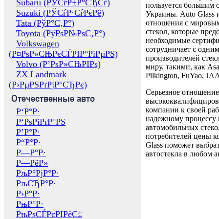
Subaru (РЎСѓР±Р°СЂСѓ)
пользуется большим 
Suzuki (РЎСѓР·СѓРєРё)
Украины. Auto Glass
Tata (РўР°С‚Р°)
отношения с мировы
стекол, которые пред
Toyota (РўРѕР№РѕС‚Р°)
необходимые сертиф
Volkswagen
сотрудничает с одни
(Р¤РѕР»СЊРєСЃРІР°РіРµРЅ)
производителей стекл
Volvo (Р’РѕР»СЊРІРѕ)
миру, такими, как Asa
ZX Landmark
Pilkington, FuYao, 
(Р›РµРЅРґРјР°СЂРє)
Серьезное отношение
Отечественные авто
высококвалифициров
компании к своей раб
Р‘Р°Р·
надежному процессу 
Р‘РѕРіРґР°РЅ
автомобильных стекол
Р’Р°Р·
потребителей цены к
Р“Р°Р·
Glass поможет выбрат
Р—Р°Р·
автостекла в любом а
Р—РёР»
РљР°РјР°Р·
РљСЂР°Р·
Р›Р°Р·
РњР°Р·
РњРѕСЃРєРІРёС‡