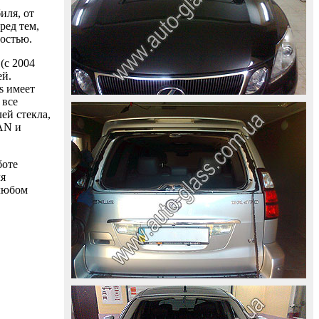
иля, от
ред тем,
ностью.
(с 2004
ей.
s имеет
 все
ей стекла,
AAN и
боте
ля
 любом