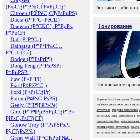
Chrysler
(РљСЂР°Р№СЃР»РµСЂ)
без каких либо поте
Citroen (РЎРёС‚СЂРѕРµРЅ)
Dacia (Р”Р°С‡РёСЏ)
Тонирование
Daewoo (Р”СЌСѓ, Р”РµРѕ,
Р”РµСѓ)
Daf (Р”Р°С„)
Daihatsu (Р”Р°Р№С…
Р°С‚СЃСѓ)
Dodge (Р”РѕРґР¶)
Dong Feng (Р”РѕРЅРі
Р¤РµРЅРі)
Faw (Р¤Р°РІ)
Тонирование произв
Fiat (Р¤РёР°С‚)
Ford (Р¤РѕСЂРґ)
Foton (Р¤РѕС‚РѕРЅ)
Украина
5
из
5
на основе
27
оце
Geely (Р”Р¶РёР»Рё)
лобовые автостекла
автостекла
автостекла
продажа автостекла
Gmc (Р”Р¶РµРЅРµСЂР°Р»
автостекла киев
автостекла в ки
РјРѕС‚РѕСЂСЃ)
стекла pilkington
автостекла на
Gonow Troy (Р“РѕРЅРѕРІ
производство автостекла
замена
РўСЂРѕР№)
автостекла ford
купить автостекл
Great Wall (Р“СЂРµР№С‚