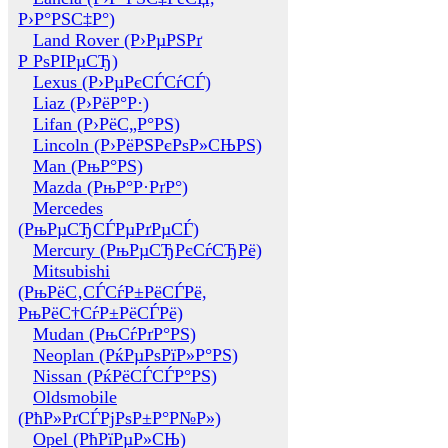
Р›Р°РЅС‡Р°)
Land Rover (Р›РµРЅРґ
Р РѕРІРµСЂ)
Lexus (Р›РµРєСЃСѓСЃ)
Liaz (Р›РёР°Р·)
Lifan (Р›РёС„Р°РЅ)
Lincoln (Р›РёРЅРєРѕР»СЊРЅ)
Man (РњР°РЅ)
Mazda (РњР°Р·РґР°)
Mercedes
(РњРµСЂСЃРµРґРµСЃ)
Mercury (РњРµСЂРєСѓСЂРё)
Mitsubishi
(РњРёС‚СЃСѓР±РёСЃРё,
РњРёС†СѓР±РёСЃРё)
Mudan (РњСѓРґР°РЅ)
Neoplan (РќРµРѕРїР»Р°РЅ)
Nissan (РќРёСЃСЃР°РЅ)
Oldsmobile
(РћР»РґСЃРјРѕР±Р°Р№Р»)
Opel (РћРїРµР»СЊ)