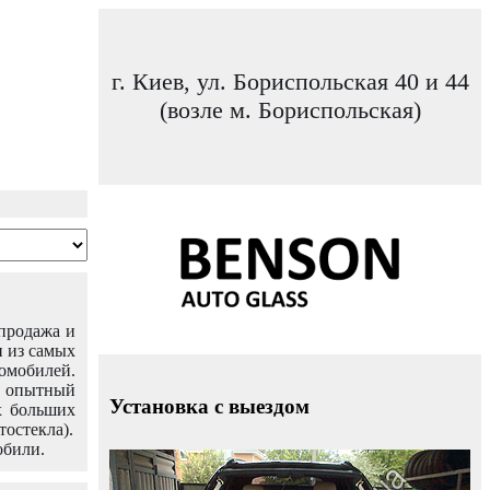
г. Киев, ул. Бориспольская 40 и 44
(возле м. Бориспольская)
 продажа и
н из самых
омобилей.
ш опытный
Установка с выездом
х больших
тостекла).
обили.