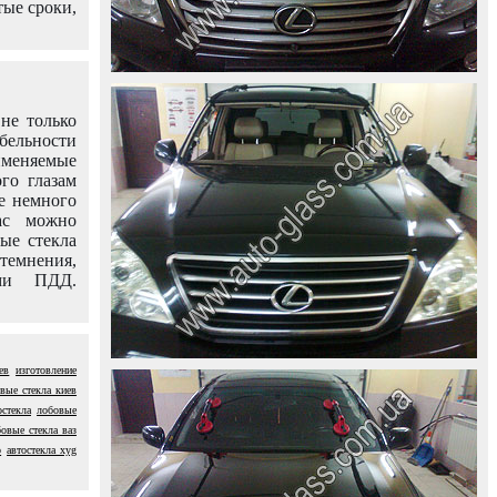
тые сроки,
не только
абельности
именяемые
го глазам
е немного
ас можно
вые стекла
темнения,
ями ПДД.
ев
изготовление
вые стекла киев
остекла
лобовые
овые стекла ваз
о
автостекла xyg