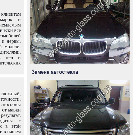
клиентам
омарок и
иемлемым
ически все
омобилей
 и нервы,
й модели.
дителями,
ых цен и
тельских
Замена автостекла
 сложный,
очности.
способны
о от марки
езультат.
одится с
к в этой
ле в нашем