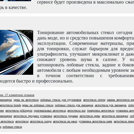
сервисе будет произведена в максимально сжа
рь в качестве.
Тонирование автомобильных стекол сегодня 
дань моде, но и средство повышения комфорт
эксплуатации. Современные материалы, пр
для тонировки, служат барьером для вредно
ультрафиолета, улучшают микроклимат и даж
снижают уровень шума в салоне. У н
затонировать лобовые стекла, задние и боко
автомобиля с любым необходимым уровнем за
в точном соответствии с требовани
одится быстро и профессионально.
нок.
57
клиентских отзывов
 иномарок
цены на автостекла
лобовые стекла для грузовиков
автостекла оптом
замена автостекла ки
автостекла honda
цены на лобовые стекла
лобовые стекла для иномарок
автостекла для иномарок
лобо
еве
автостекла pilkington
оригинальные автостекла
автостекла ваз
тонировка автостекла
установка авт
 иномарки
автостекла продажа установка
автостекла украина
автостекла цены
автостекла иномарки
лоб
 автостекла
автостекла
автостекла хонда
автостекла на заказ
установка автостекла киев
автостекла пеж
а
лобовые стекла