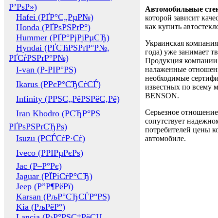
Р’РѕР»)
Автомобильные сте
Hafei (РҐР°С„РµР№)
которой зависит каче
Honda (РҐРѕРЅРґР°)
как купить автостек
Hummer (РҐР°РјРјРµСЂ)
Украинская компания 
Hyndai (РҐСЋРЅРґР°Р№,
года) уже занимает т
РҐСѓРЅРґР°Р№)
Продукция компании 
I-van (Р-РІР°РЅ)
налаженные отношени
необходимые сертифи
Ikarus (РРєР°СЂСѓСЃ)
известных по всему ми
BENSON.
Infinity (РРЅС„РёРЅРёС‚Рё)
Серьезное отношение
Iran Khodro (РСЂР°РЅ
сопутствует надежном
РҐРѕРЅРґСЂРѕ)
потребителей цены ко
Isuzu (РСЃСѓР·Сѓ)
автомобиле.
Iveco (РРІРµРєРѕ)
Jac (Р–Р°Рє)
Jaguar (РЇРіСѓР°СЂ)
Jeep (Р”Р¶РёРї)
Karsan (РљР°СЂСЃР°РЅ)
Kia (РљРёР°)
Lancia (Р›Р°РЅС‡РёСЏ,