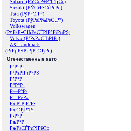
Subaru (РЎСѓР±Р°СЂСѓ)
Suzuki (РЎСѓР·СѓРєРё)
Tata (РўР°С‚Р°)
Toyota (РўРѕР№РѕС‚Р°)
Volkswagen
(Р¤РѕР»СЊРєСЃРІР°РіРµРЅ)
Volvo (Р’РѕР»СЊРІРѕ)
ZX Landmark
(Р›РµРЅРґРјР°СЂРє)
Отечественные авто
Р‘Р°Р·
Р‘РѕРіРґР°РЅ
Р’Р°Р·
Р“Р°Р·
Р—Р°Р·
Р—РёР»
РљР°РјР°Р·
РљСЂР°Р·
Р›Р°Р·
РњР°Р·
РњРѕСЃРєРІРёС‡