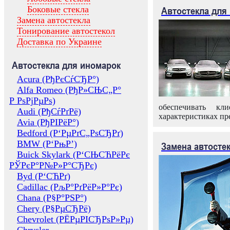
Боковые стекла
Автостекла для
Замена автостекла
Тонирование автостекол
Доставка по Украине
Автостекла для иномарок
Acura (РђРєСѓСЂР°)
Alfa Romeo (РђР»СЊС„Р°
Р РѕРјРµРѕ)
обеспечивать кл
Audi (РђСѓРґРё)
характеристиках пр
Avia (РђРІРёР°)
Bedford (Р‘РµРґС„РѕСЂРґ)
BMW (Р‘РњР’)
Замена автосте
Buick Skylark (Р‘СЊСЋРёРє
РЎРєР°Р№Р»Р°СЂРє)
Byd (Р‘СЋРґ)
Cadillac (РљР°РґРёР»Р°Рє)
Chana (Р§Р°РЅР°)
Chery (Р§РµСЂРё)
Chevrolet (РЁРµРІСЂРѕР»Рµ)