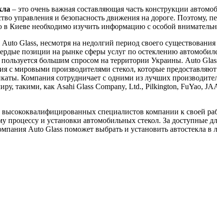
кла
– это очень важная составляющая часть конструкции автомоб
ство управления и безопасность движения на дороге. Поэтому, пе
ло в Киеве необходимо изучить информацию с особой вниматель
Auto Glass, несмотря на недолгий период своего существования 
вердые позиции на рынке сферы услуг по остеклению автомобил
пользуется большим спросом на территории Украины. Auto Glas
я с мировыми производителями стекол, которые предоставляют
каты. Компания сотрудничает с одними из лучших производител
ру, такими, как Asahi Glass Company, Ltd., Pilkington, FuYao, J
 высококвалифицированных специалистов компании к своей ра
у процессу и установки автомобильных стекол. За доступные д
мпания Auto Glass поможет выбрать и установить автостекла в