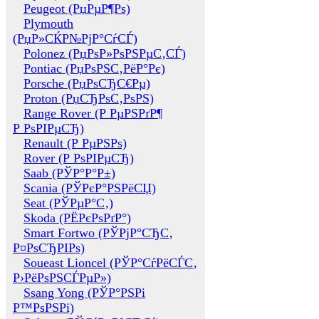
Peugeot (РџРµР¶Рѕ)
Plymouth
(РџР»СЌР№РјР°СѓСЃ)
Polonez (РџРѕР»РѕРЅРµС‚СЃ)
Pontiac (РџРѕРЅС‚РёР°Рє)
Porsche (РџРѕСЂС€Рµ)
Proton (РџСЂРѕС‚РѕРЅ)
Range Rover (Р РµРЅРґР¶
Р РѕРІРµСЂ)
Renault (Р РµРЅРѕ)
Rover (Р РѕРІРµСЂ)
Saab (РЎР°Р°Р±)
Scania (РЎРєР°РЅРёСЏ)
Seat (РЎРµР°С‚)
Skoda (РЁРєРѕРґР°)
Smart Fortwo (РЎРјР°СЂС‚
Р¤РѕСЂРІРѕ)
Soueast Lioncel (РЎР°СѓРёСЃС‚
Р›РёРѕРЅСЃРµР»)
Ssang Yong (РЎР°РЅРі
Р™РѕРЅРі)