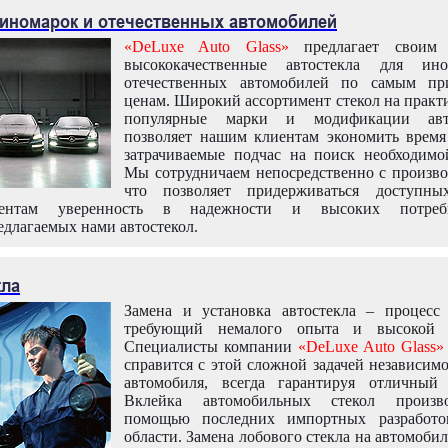
 иномарок и отечественных автомобилей
«DeLuxe Auto Glass»
предлагает своим 
высококачественные автостекла для ин
отечественных автомобилей по самым пр
ценам. Широкий ассортимент стекол на практ
популярные марки и модификации авт
позволяет нашим клиентам экономить время
затрачиваемые подчас на поиск необходимо
Мы сотрудничаем непосредственно с произво
что позволяет придерживаться доступн
иентам уверенность в надежности и высоких потреби
едлагаемых нами автостекол.
кла
Замена и установка автостекла – процесс
требующий немалого опыта и высокой т
Специалисты компании
«DeLuxe Auto Glass»
справится с этой сложной задачей независим
автомобиля, всегда гарантируя отличный р
Вклейка автомобильных стекол произв
помощью последних импортных разработо
области. Замена лобового стекла на автомоби