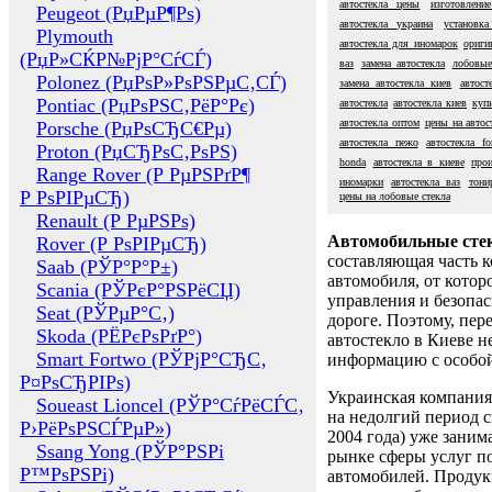
автостекла цены
изготовление
Peugeot (РџРµР¶Рѕ)
автостекла украина
установка
Plymouth
автостекла для иномарок
ориги
(РџР»СЌР№РјР°СѓСЃ)
ваз
замена автостекла
лобовые
Polonez (РџРѕР»РѕРЅРµС‚СЃ)
замена автостекла киев
автост
Pontiac (РџРѕРЅС‚РёР°Рє)
автостекла
автостекла киев
куп
автостекла оптом
цены на автос
Porsche (РџРѕСЂС€Рµ)
автостекла пежо
автостекла fo
Proton (РџСЂРѕС‚РѕРЅ)
honda
автостекла в киеве
прои
Range Rover (Р РµРЅРґР¶
иномарки
автостекла ваз
тони
Р РѕРІРµСЂ)
цены на лобовые стекла
Renault (Р РµРЅРѕ)
Автомобильные сте
Rover (Р РѕРІРµСЂ)
составляющая часть 
Saab (РЎР°Р°Р±)
автомобиля, от котор
Scania (РЎРєР°РЅРёСЏ)
управления и безопа
Seat (РЎРµР°С‚)
дороге. Поэтому, пере
Skoda (РЁРєРѕРґР°)
автостекло в Киеве н
Smart Fortwo (РЎРјР°СЂС‚
информацию с особо
Р¤РѕСЂРІРѕ)
Украинская компания 
Soueast Lioncel (РЎР°СѓРёСЃС‚
на недолгий период с
Р›РёРѕРЅСЃРµР»)
2004 года) уже заним
Ssang Yong (РЎР°РЅРі
рынке сферы услуг п
Р™РѕРЅРі)
автомобилей. Проду