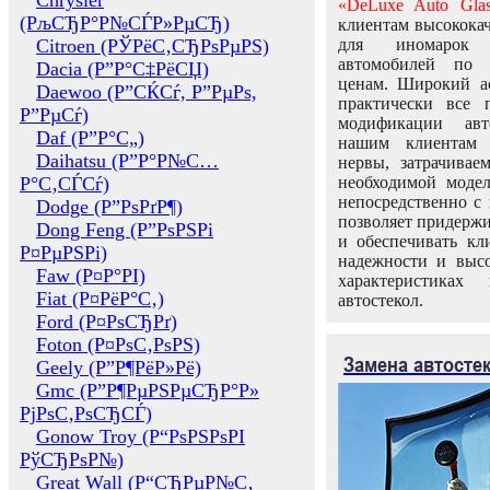
Chrysler
«DeLuxe Auto Glas
(РљСЂР°Р№СЃР»РµСЂ)
клиентам высококач
Citroen (РЎРёС‚СЂРѕРµРЅ)
для иномарок 
автомобилей по
Dacia (Р”Р°С‡РёСЏ)
ценам. Широкий ас
Daewoo (Р”СЌСѓ, Р”РµРѕ,
практически все 
Р”РµСѓ)
модификации авт
Daf (Р”Р°С„)
нашим клиентам 
Daihatsu (Р”Р°Р№С…
нервы, затрачивае
Р°С‚СЃСѓ)
необходимой моде
непосредственно с 
Dodge (Р”РѕРґР¶)
позволяет придержи
Dong Feng (Р”РѕРЅРі
и обеспечивать кл
Р¤РµРЅРі)
надежности и высо
Faw (Р¤Р°РІ)
характеристиках
Fiat (Р¤РёР°С‚)
автостекол.
Ford (Р¤РѕСЂРґ)
Foton (Р¤РѕС‚РѕРЅ)
Замена автосте
Geely (Р”Р¶РёР»Рё)
Gmc (Р”Р¶РµРЅРµСЂР°Р»
РјРѕС‚РѕСЂСЃ)
Gonow Troy (Р“РѕРЅРѕРІ
РўСЂРѕР№)
Great Wall (Р“СЂРµР№С‚