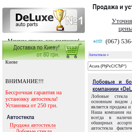
Продажа и у
Уточня
цены
(067) 536
Меняем стекла, как лампочки!
Автостекло »
Заказать установку автостекла в
Киеве
ВНИМАНИЕ!!!
Лобовые и бо
компаниии «DeL
Бессрочная гарантия на
Лобовые стекла
установку автостекла!
основным видом д
Установка от 250 грн.
является продажа и 
Наша компания на 
Автостекла
всегда в налич
обширных ассорт
Продажа автостекла
автостекла факти
Лобовые стекла