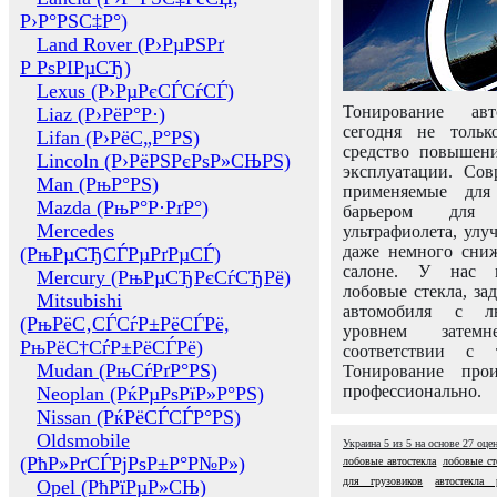
Р›Р°РЅС‡Р°)
Land Rover (Р›РµРЅРґ
Р РѕРІРµСЂ)
Lexus (Р›РµРєСЃСѓСЃ)
Тонирование авт
Liaz (Р›РёР°Р·)
сегодня не толь
Lifan (Р›РёС„Р°РЅ)
средство повышени
Lincoln (Р›РёРЅРєРѕР»СЊРЅ)
эксплуатации. Сов
Man (РњР°РЅ)
применяемые для
Mazda (РњР°Р·РґР°)
барьером для 
Mercedes
ультрафиолета, ул
даже немного сни
(РњРµСЂСЃРµРґРµСЃ)
салоне. У нас м
Mercury (РњРµСЂРєСѓСЂРё)
лобовые стекла, за
Mitsubishi
автомобиля с л
(РњРёС‚СЃСѓР±РёСЃРё,
уровнем затем
РњРёС†СѓР±РёСЃРё)
соответствии с 
Mudan (РњСѓРґР°РЅ)
Тонирование про
профессионально.
Neoplan (РќРµРѕРїР»Р°РЅ)
Nissan (РќРёСЃСЃР°РЅ)
Oldsmobile
Украина
5
из
5
на основе
27
оце
(РћР»РґСЃРјРѕР±Р°Р№Р»)
лобовые автостекла
лобовые ст
для грузовиков
автостекла p
Opel (РћРїРµР»СЊ)