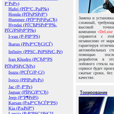
Р’РѕР»)
Hafei (РҐР°С„РµР№)
Honda (РҐРѕРЅРґР°)
Замена и установка
Hummer (РҐР°РјРјРµСЂ)
сложный, требующ
Hyndai (РҐСЋРЅРґР°Р№,
высокой точно
РҐСѓРЅРґР°Р№)
компании
«DeLuxe 
I-van (Р-РІР°РЅ)
справится с это
независимо от марк
Ikarus (РРєР°СЂСѓСЃ)
гарантируя отличны
автомобильных ст
Infinity (РРЅС„РёРЅРёС‚Рё)
помощью посл
Iran Khodro (РСЂР°РЅ
разработок в эт
лобового стекла н
РҐРѕРЅРґСЂРѕ)
сервисе будет прои
Isuzu (РСЃСѓР·Сѓ)
сжатые сроки, без
качестве.
Iveco (РРІРµРєРѕ)
Jac (Р–Р°Рє)
Тонирование
Jaguar (РЇРіСѓР°СЂ)
Jeep (Р”Р¶РёРї)
Karsan (РљР°СЂСЃР°РЅ)
Kia (РљРёР°)
Lancia (Р›Р°РЅС‡РёСЏ,