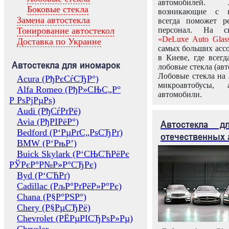
автомобилей.
Боковые стекла
возникающие с в
Замена автостекла
всегда поможет 
Тонирование автостекол
персонал. На ск
«DeLuxe Auto Glas
Доставка по Украине
самых больших ассо
в Киеве, где всег
Автостекла для иномарок
лобовые стекла (авт
Лобовые стекла на 
Acura (РђРєСѓСЂР°)
микроавтобусы, 
Alfa Romeo (РђР»СЊС„Р°
автомобили.
Р РѕРјРµРѕ)
Audi (РђСѓРґРё)
Avia (РђРІРёР°)
Автостекла 
Bedford (Р‘РµРґС„РѕСЂРґ)
отечественных 
BMW (Р‘РњР’)
Buick Skylark (Р‘СЊСЋРёРє
РЎРєР°Р№Р»Р°СЂРє)
Byd (Р‘СЋРґ)
Cadillac (РљР°РґРёР»Р°Рє)
Chana (Р§Р°РЅР°)
Chery (Р§РµСЂРё)
Chevrolet (РЁРµРІСЂРѕР»Рµ)