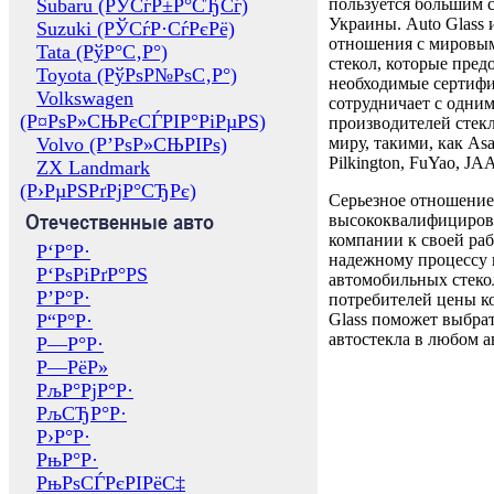
Subaru (РЎСѓР±Р°СЂСѓ)
пользуется большим 
Украины. Auto Glass
Suzuki (РЎСѓР·СѓРєРё)
отношения с мировы
Tata (РўР°С‚Р°)
стекол, которые пред
Toyota (РўРѕР№РѕС‚Р°)
необходимые сертиф
Volkswagen
сотрудничает с одни
(Р¤РѕР»СЊРєСЃРІР°РіРµРЅ)
производителей стекл
Volvo (Р’РѕР»СЊРІРѕ)
миру, такими, как Asa
Pilkington, FuYao, 
ZX Landmark
(Р›РµРЅРґРјР°СЂРє)
Серьезное отношение
Отечественные авто
высококвалифициров
компании к своей раб
Р‘Р°Р·
надежному процессу 
Р‘РѕРіРґР°РЅ
автомобильных стекол
Р’Р°Р·
потребителей цены к
Р“Р°Р·
Glass поможет выбрат
автостекла в любом а
Р—Р°Р·
Р—РёР»
РљР°РјР°Р·
РљСЂР°Р·
Р›Р°Р·
РњР°Р·
РњРѕСЃРєРІРёС‡