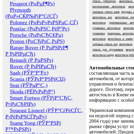
стекла pilkington
автостекл
Peugeot (РџРµР¶Рѕ)
изготовление автостекла
авт
Plymouth
лобовые стекла киев
продажа а
(РџР»СЌР№РјР°СѓСЃ)
автостекла ваз
автостекла оп
Polonez (РџРѕР»РѕРЅРµС‚СЃ)
автостекла
оригинальные авт
Pontiac (РџРѕРЅС‚РёР°Рє)
установка автостекла
автосте
установка
тонировка автостек
Porsche (РџРѕСЂС€Рµ)
автостекла
автостекла в киеве
Proton (РџСЂРѕС‚РѕРЅ)
лобовые стекла ваз
автостекла
Range Rover (Р РµРЅРґР¶
стекла для грузовиков
автост
Р РѕРІРµСЂ)
автостекла хонда
автостекла pilk
Renault (Р РµРЅРѕ)
Rover (Р РѕРІРµСЂ)
Автомобильные сте
Saab (РЎР°Р°Р±)
составляющая часть 
Scania (РЎРєР°РЅРёСЏ)
автомобиля, от котор
управления и безопа
Seat (РЎРµР°С‚)
дороге. Поэтому, пере
Skoda (РЁРєРѕРґР°)
автостекло в Киеве н
Smart Fortwo (РЎРјР°СЂС‚
информацию с особо
Р¤РѕСЂРІРѕ)
Soueast Lioncel (РЎР°СѓРёСЃС‚
Украинская компания 
на недолгий период с
Р›РёРѕРЅСЃРµР»)
2004 года) уже заним
Ssang Yong (РЎР°РЅРі
рынке сферы услуг п
Р™РѕРЅРі)
автомобилей. Проду