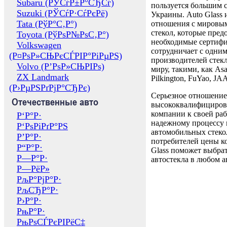
Subaru (РЎСѓР±Р°СЂСѓ)
пользуется большим 
Suzuki (РЎСѓР·СѓРєРё)
Украины. Auto Glass
Tata (РўР°С‚Р°)
отношения с мировы
стекол, которые пред
Toyota (РўРѕР№РѕС‚Р°)
необходимые сертиф
Volkswagen
сотрудничает с одни
(Р¤РѕР»СЊРєСЃРІР°РіРµРЅ)
производителей стекл
Volvo (Р’РѕР»СЊРІРѕ)
миру, такими, как Asa
ZX Landmark
Pilkington, FuYao, 
(Р›РµРЅРґРјР°СЂРє)
Серьезное отношение
Отечественные авто
высококвалифициров
компании к своей раб
Р‘Р°Р·
надежному процессу 
Р‘РѕРіРґР°РЅ
автомобильных стекол
Р’Р°Р·
потребителей цены к
Р“Р°Р·
Glass поможет выбрат
Р—Р°Р·
автостекла в любом а
Р—РёР»
РљР°РјР°Р·
РљСЂР°Р·
Р›Р°Р·
РњР°Р·
РњРѕСЃРєРІРёС‡