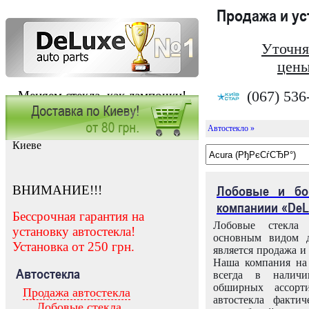
Продажа и у
Уточня
цены
(067) 536
Меняем стекла, как лампочки!
Автостекло »
Заказать установку автостекла в
Киеве
ВНИМАНИЕ!!!
Лобовые и бо
компаниии «DeL
Бессрочная гарантия на
Лобовые стекла
установку автостекла!
основным видом д
Установка от 250 грн.
является продажа и 
Наша компания на 
Автостекла
всегда в налич
обширных ассорт
Продажа автостекла
автостекла факти
Лобовые стекла