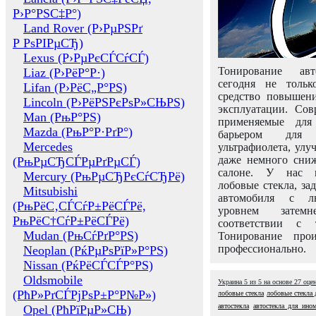
Р›Р°РЅС‡Р°)
Land Rover (Р›РµРЅРґ
Р РѕРІРµСЂ)
Lexus (Р›РµРєСЃСѓСЃ)
Тонирование авт
Liaz (Р›РёР°Р·)
сегодня не толь
Lifan (Р›РёС„Р°РЅ)
средство повышени
Lincoln (Р›РёРЅРєРѕР»СЊРЅ)
эксплуатации. Сов
Man (РњР°РЅ)
применяемые для
Mazda (РњР°Р·РґР°)
барьером для 
Mercedes
ультрафиолета, ул
даже немного сни
(РњРµСЂСЃРµРґРµСЃ)
салоне. У нас м
Mercury (РњРµСЂРєСѓСЂРё)
лобовые стекла, за
Mitsubishi
автомобиля с л
(РњРёС‚СЃСѓР±РёСЃРё,
уровнем затем
РњРёС†СѓР±РёСЃРё)
соответствии с 
Mudan (РњСѓРґР°РЅ)
Тонирование про
профессионально.
Neoplan (РќРµРѕРїР»Р°РЅ)
Nissan (РќРёСЃСЃР°РЅ)
Oldsmobile
Украина
5
из
5
на основе
27
оце
(РћР»РґСЃРјРѕР±Р°Р№Р»)
лобовые стекла
лобовые стекла 
автостекла
автостекла для ино
Opel (РћРїРµР»СЊ)