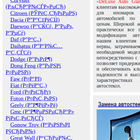
Chrysler
«DeLuxe Auto Glas
(РљСЂР°Р№СЃР»РµСЂ)
клиентам высококач
Citroen (РЎРёС‚СЂРѕРµРЅ)
для иномарок 
автомобилей по
Dacia (Р”Р°С‡РёСЏ)
ценам. Широкий ас
Daewoo (Р”СЌСѓ, Р”РµРѕ,
практически все 
Р”РµСѓ)
модификации авт
Daf (Р”Р°С„)
нашим клиентам 
Daihatsu (Р”Р°Р№С…
нервы, затрачивае
Р°С‚СЃСѓ)
необходимой моде
непосредственно с 
Dodge (Р”РѕРґР¶)
позволяет придержи
Dong Feng (Р”РѕРЅРі
и обеспечивать кл
Р¤РµРЅРі)
надежности и высо
Faw (Р¤Р°РІ)
характеристиках
Fiat (Р¤РёР°С‚)
автостекол.
Ford (Р¤РѕСЂРґ)
Foton (Р¤РѕС‚РѕРЅ)
Замена автосте
Geely (Р”Р¶РёР»Рё)
Gmc (Р”Р¶РµРЅРµСЂР°Р»
РјРѕС‚РѕСЂСЃ)
Gonow Troy (Р“РѕРЅРѕРІ
РўСЂРѕР№)
Great Wall (Р“СЂРµР№С‚