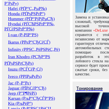
Р’РѕР»)
Hafei (РҐР°С„РµР№)
Honda (РҐРѕРЅРґР°)
Замена и установка
Hummer (РҐР°РјРјРµСЂ)
сложный, требующ
Hyndai (РҐСЋРЅРґР°Р№,
высокой точно
РҐСѓРЅРґР°Р№)
компании
«DeLuxe 
I-van (Р-РІР°РЅ)
справится с это
независимо от марк
Ikarus (РРєР°СЂСѓСЃ)
гарантируя отличны
автомобильных ст
Infinity (РРЅС„РёРЅРёС‚Рё)
помощью посл
Iran Khodro (РСЂР°РЅ
разработок в эт
лобового стекла н
РҐРѕРЅРґСЂРѕ)
сервисе будет прои
Isuzu (РСЃСѓР·Сѓ)
сжатые сроки, без
качестве.
Iveco (РРІРµРєРѕ)
Jac (Р–Р°Рє)
Тонирование
Jaguar (РЇРіСѓР°СЂ)
Jeep (Р”Р¶РёРї)
Karsan (РљР°СЂСЃР°РЅ)
Kia (РљРёР°)
Lancia (Р›Р°РЅС‡РёСЏ,