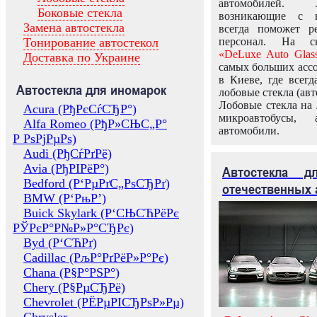
автомобилей.
Боковые стекла
возникающие с в
Замена автостекла
всегда поможет 
Тонирование автостекол
персонал. На ск
«DeLuxe Auto Glas
Доставка по Украине
самых больших ассо
в Киеве, где всег
Автостекла для иномарок
лобовые стекла (авт
Лобовые стекла на 
Acura (РђРєСѓСЂР°)
микроавтобусы, 
Alfa Romeo (РђР»СЊС„Р°
автомобили.
Р РѕРјРµРѕ)
Audi (РђСѓРґРё)
Avia (РђРІРёР°)
Автостекла 
Bedford (Р‘РµРґС„РѕСЂРґ)
отечественных 
BMW (Р‘РњР’)
Buick Skylark (Р‘СЊСЋРёРє
РЎРєР°Р№Р»Р°СЂРє)
Byd (Р‘СЋРґ)
Cadillac (РљР°РґРёР»Р°Рє)
Chana (Р§Р°РЅР°)
Chery (Р§РµСЂРё)
Chevrolet (РЁРµРІСЂРѕР»Рµ)