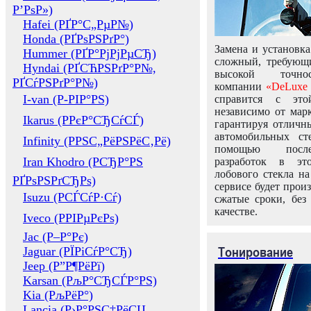
Р’РѕР»)
Hafei (РҐР°С„РµР№)
Honda (РҐРѕРЅРґР°)
Замена и установка
Hummer (РҐР°РјРјРµСЂ)
сложный, требующ
Hyndai (РҐСЋРЅРґР°Р№,
высокой точно
РҐСѓРЅРґР°Р№)
компании
«DeLuxe 
I-van (Р-РІР°РЅ)
справится с это
независимо от марк
Ikarus (РРєР°СЂСѓСЃ)
гарантируя отличны
автомобильных ст
Infinity (РРЅС„РёРЅРёС‚Рё)
помощью посл
Iran Khodro (РСЂР°РЅ
разработок в эт
лобового стекла н
РҐРѕРЅРґСЂРѕ)
сервисе будет прои
Isuzu (РСЃСѓР·Сѓ)
сжатые сроки, без
качестве.
Iveco (РРІРµРєРѕ)
Jac (Р–Р°Рє)
Тонирование
Jaguar (РЇРіСѓР°СЂ)
Jeep (Р”Р¶РёРї)
Karsan (РљР°СЂСЃР°РЅ)
Kia (РљРёР°)
Lancia (Р›Р°РЅС‡РёСЏ,