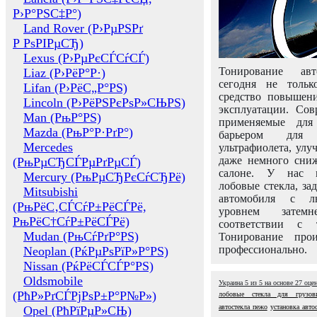
Р›Р°РЅС‡Р°)
Land Rover (Р›РµРЅРґ
Р РѕРІРµСЂ)
Lexus (Р›РµРєСЃСѓСЃ)
Тонирование авт
Liaz (Р›РёР°Р·)
сегодня не толь
Lifan (Р›РёС„Р°РЅ)
средство повышени
Lincoln (Р›РёРЅРєРѕР»СЊРЅ)
эксплуатации. Сов
Man (РњР°РЅ)
применяемые для
Mazda (РњР°Р·РґР°)
барьером для 
Mercedes
ультрафиолета, ул
даже немного сни
(РњРµСЂСЃРµРґРµСЃ)
салоне. У нас м
Mercury (РњРµСЂРєСѓСЂРё)
лобовые стекла, за
Mitsubishi
автомобиля с л
(РњРёС‚СЃСѓР±РёСЃРё,
уровнем затем
РњРёС†СѓР±РёСЃРё)
соответствии с 
Mudan (РњСѓРґР°РЅ)
Тонирование про
профессионально.
Neoplan (РќРµРѕРїР»Р°РЅ)
Nissan (РќРёСЃСЃР°РЅ)
Oldsmobile
Украина
5
из
5
на основе
27
оце
(РћР»РґСЃРјРѕР±Р°Р№Р»)
лобовые стекла для грузов
автостекла пежо
установка авто
Opel (РћРїРµР»СЊ)