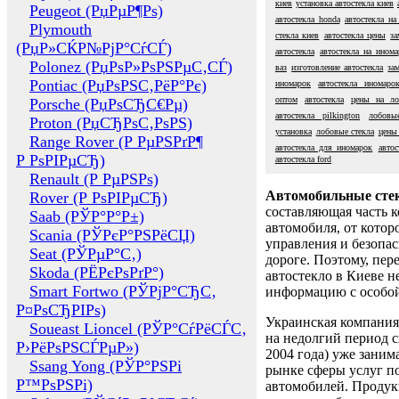
киев
установка автостекла киев
Peugeot (РџРµР¶Рѕ)
автостекла honda
автостекла на
Plymouth
стекла киев
автостекла цены
за
(РџР»СЌР№РјР°СѓСЃ)
автостекла
автостекла на ином
Polonez (РџРѕР»РѕРЅРµС‚СЃ)
ваз
изготовление автостекла
за
Pontiac (РџРѕРЅС‚РёР°Рє)
иномарок
автостекла иномаро
оптом
автостекла
цены на ло
Porsche (РџРѕСЂС€Рµ)
автостекла pilkington
лобовы
Proton (РџСЂРѕС‚РѕРЅ)
установка
лобовые стекла
цены 
Range Rover (Р РµРЅРґР¶
автостекла для иномарок
автос
Р РѕРІРµСЂ)
автостекла ford
Renault (Р РµРЅРѕ)
Автомобильные сте
Rover (Р РѕРІРµСЂ)
составляющая часть 
Saab (РЎР°Р°Р±)
автомобиля, от котор
Scania (РЎРєР°РЅРёСЏ)
управления и безопа
Seat (РЎРµР°С‚)
дороге. Поэтому, пере
Skoda (РЁРєРѕРґР°)
автостекло в Киеве н
Smart Fortwo (РЎРјР°СЂС‚
информацию с особо
Р¤РѕСЂРІРѕ)
Украинская компания 
Soueast Lioncel (РЎР°СѓРёСЃС‚
на недолгий период с
Р›РёРѕРЅСЃРµР»)
2004 года) уже заним
Ssang Yong (РЎР°РЅРі
рынке сферы услуг п
Р™РѕРЅРі)
автомобилей. Проду