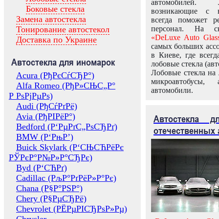
автомобилей.
Боковые стекла
возникающие с в
Замена автостекла
всегда поможет 
Тонирование автостекол
персонал. На ск
«DeLuxe Auto Glas
Доставка по Украине
самых больших ассо
в Киеве, где всег
Автостекла для иномарок
лобовые стекла (авт
Лобовые стекла на 
Acura (РђРєСѓСЂР°)
микроавтобусы, 
Alfa Romeo (РђР»СЊС„Р°
автомобили.
Р РѕРјРµРѕ)
Audi (РђСѓРґРё)
Avia (РђРІРёР°)
Автостекла 
Bedford (Р‘РµРґС„РѕСЂРґ)
отечественных 
BMW (Р‘РњР’)
Buick Skylark (Р‘СЊСЋРёРє
РЎРєР°Р№Р»Р°СЂРє)
Byd (Р‘СЋРґ)
Cadillac (РљР°РґРёР»Р°Рє)
Chana (Р§Р°РЅР°)
Chery (Р§РµСЂРё)
Chevrolet (РЁРµРІСЂРѕР»Рµ)