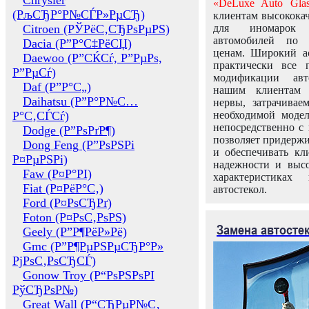
Chrysler
«DeLuxe Auto Glas
(РљСЂР°Р№СЃР»РµСЂ)
клиентам высококач
Citroen (РЎРёС‚СЂРѕРµРЅ)
для иномарок 
автомобилей по
Dacia (Р”Р°С‡РёСЏ)
ценам. Широкий ас
Daewoo (Р”СЌСѓ, Р”РµРѕ,
практически все 
Р”РµСѓ)
модификации авт
Daf (Р”Р°С„)
нашим клиентам 
Daihatsu (Р”Р°Р№С…
нервы, затрачивае
Р°С‚СЃСѓ)
необходимой моде
непосредственно с 
Dodge (Р”РѕРґР¶)
позволяет придержи
Dong Feng (Р”РѕРЅРі
и обеспечивать кл
Р¤РµРЅРі)
надежности и высо
Faw (Р¤Р°РІ)
характеристиках
Fiat (Р¤РёР°С‚)
автостекол.
Ford (Р¤РѕСЂРґ)
Foton (Р¤РѕС‚РѕРЅ)
Замена автосте
Geely (Р”Р¶РёР»Рё)
Gmc (Р”Р¶РµРЅРµСЂР°Р»
РјРѕС‚РѕСЂСЃ)
Gonow Troy (Р“РѕРЅРѕРІ
РўСЂРѕР№)
Great Wall (Р“СЂРµР№С‚