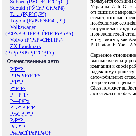
Subaru (РЎСѓР±Р°СЂСѓ)
пользуется большим 
Украины. Auto Glass
Suzuki (РЎСѓР·СѓРєРё)
отношения с мировы
Tata (РўР°С‚Р°)
стекол, которые пред
Toyota (РўРѕР№РѕС‚Р°)
необходимые сертиф
Volkswagen
сотрудничает с одни
(Р¤РѕР»СЊРєСЃРІР°РіРµРЅ)
производителей стекл
Volvo (Р’РѕР»СЊРІРѕ)
миру, такими, как Asa
Pilkington, FuYao, 
ZX Landmark
(Р›РµРЅРґРјР°СЂРє)
Серьезное отношение
Отечественные авто
высококвалифициров
компании к своей раб
Р‘Р°Р·
надежному процессу 
Р‘РѕРіРґР°РЅ
автомобильных стекол
Р’Р°Р·
потребителей цены к
Р“Р°Р·
Glass поможет выбрат
автостекла в любом а
Р—Р°Р·
Р—РёР»
РљР°РјР°Р·
РљСЂР°Р·
Р›Р°Р·
РњР°Р·
РњРѕСЃРєРІРёС‡