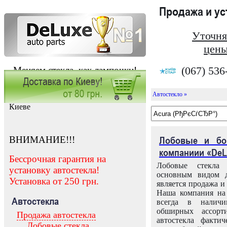
Продажа и у
Уточня
цены
(067) 536
Меняем стекла, как лампочки!
Автостекло »
Заказать установку автостекла в
Киеве
ВНИМАНИЕ!!!
Лобовые и бо
компаниии «DeL
Бессрочная гарантия на
Лобовые стекла
установку автостекла!
основным видом д
Установка от 250 грн.
является продажа и 
Наша компания на 
Автостекла
всегда в налич
обширных ассорт
Продажа автостекла
автостекла факти
Лобовые стекла