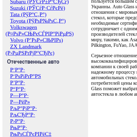
Subaru (РЎСѓР±Р°СЂСѓ)
пользуется большим 
Украины. Auto Glass
Suzuki (РЎСѓР·СѓРєРё)
отношения с мировы
Tata (РўР°С‚Р°)
стекол, которые пред
Toyota (РўРѕР№РѕС‚Р°)
необходимые сертиф
Volkswagen
сотрудничает с одни
(Р¤РѕР»СЊРєСЃРІР°РіРµРЅ)
производителей стекл
Volvo (Р’РѕР»СЊРІРѕ)
миру, такими, как Asa
Pilkington, FuYao, 
ZX Landmark
(Р›РµРЅРґРјР°СЂРє)
Серьезное отношение
Отечественные авто
высококвалифициров
компании к своей раб
Р‘Р°Р·
надежному процессу 
Р‘РѕРіРґР°РЅ
автомобильных стекол
Р’Р°Р·
потребителей цены к
Р“Р°Р·
Glass поможет выбрат
автостекла в любом а
Р—Р°Р·
Р—РёР»
РљР°РјР°Р·
РљСЂР°Р·
Р›Р°Р·
РњР°Р·
РњРѕСЃРєРІРёС‡