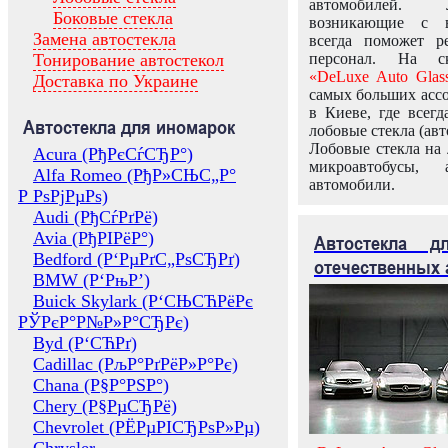
автомобилей.
Боковые стекла
возникающие с в
Замена автостекла
всегда поможет 
Тонирование автостекол
персонал. На ск
«DeLuxe Auto Glas
Доставка по Украине
самых больших ассо
в Киеве, где всег
Автостекла для иномарок
лобовые стекла (авт
Лобовые стекла на 
Acura (РђРєСѓСЂР°)
микроавтобусы, 
Alfa Romeo (РђР»СЊС„Р°
автомобили.
Р РѕРјРµРѕ)
Audi (РђСѓРґРё)
Avia (РђРІРёР°)
Автостекла 
Bedford (Р‘РµРґС„РѕСЂРґ)
отечественных 
BMW (Р‘РњР’)
Buick Skylark (Р‘СЊСЋРёРє
РЎРєР°Р№Р»Р°СЂРє)
Byd (Р‘СЋРґ)
Cadillac (РљР°РґРёР»Р°Рє)
Chana (Р§Р°РЅР°)
Chery (Р§РµСЂРё)
Chevrolet (РЁРµРІСЂРѕР»Рµ)