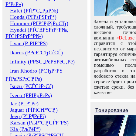
Р’РѕР»)
Hafei (РҐР°С„РµР№)
Honda (РҐРѕРЅРґР°)
Замена и установка
Hummer (РҐР°РјРјРµСЂ)
сложный, требующ
Hyndai (РҐСЋРЅРґР°Р№,
высокой точно
РҐСѓРЅРґР°Р№)
компании
«DeLuxe 
I-van (Р-РІР°РЅ)
справится с это
независимо от марк
Ikarus (РРєР°СЂСѓСЃ)
гарантируя отличны
автомобильных ст
Infinity (РРЅС„РёРЅРёС‚Рё)
помощью посл
Iran Khodro (РСЂР°РЅ
разработок в эт
лобового стекла н
РҐРѕРЅРґСЂРѕ)
сервисе будет прои
Isuzu (РСЃСѓР·Сѓ)
сжатые сроки, без
качестве.
Iveco (РРІРµРєРѕ)
Jac (Р–Р°Рє)
Тонирование
Jaguar (РЇРіСѓР°СЂ)
Jeep (Р”Р¶РёРї)
Karsan (РљР°СЂСЃР°РЅ)
Kia (РљРёР°)
Lancia (Р›Р°РЅС‡РёСЏ,