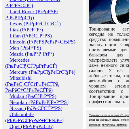
Р›Р°РЅС‡Р°)
Land Rover (Р›РµРЅРґ
Р РѕРІРµСЂ)
Lexus (Р›РµРєСЃСѓСЃ)
Тонирование авт
Liaz (Р›РёР°Р·)
сегодня не толь
Lifan (Р›РёС„Р°РЅ)
средство повышени
Lincoln (Р›РёРЅРєРѕР»СЊРЅ)
эксплуатации. Сов
Man (РњР°РЅ)
применяемые для
Mazda (РњР°Р·РґР°)
барьером для 
Mercedes
ультрафиолета, ул
даже немного сни
(РњРµСЂСЃРµРґРµСЃ)
салоне. У нас м
Mercury (РњРµСЂРєСѓСЂРё)
лобовые стекла, за
Mitsubishi
автомобиля с л
(РњРёС‚СЃСѓР±РёСЃРё,
уровнем затем
РњРёС†СѓР±РёСЃРё)
соответствии с 
Mudan (РњСѓРґР°РЅ)
Тонирование про
профессионально.
Neoplan (РќРµРѕРїР»Р°РЅ)
Nissan (РќРёСЃСЃР°РЅ)
Oldsmobile
Украина
5
из
5
на основе
27
оце
(РћР»РґСЃРјРѕР±Р°Р№Р»)
цены на лобовые стекла
устано
иномарок
автостекла иномарки
Opel (РћРїРµР»СЊ)