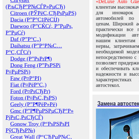
Chrysler
«DeLuxe Auto Glas
(РљСЂР°Р№СЃР»РµСЂ)
клиентам высококач
Citroen (РЎРёС‚СЂРѕРµРЅ)
для иномарок 
автомобилей по
Dacia (Р”Р°С‡РёСЏ)
ценам. Широкий ас
Daewoo (Р”СЌСѓ, Р”РµРѕ,
практически все 
Р”РµСѓ)
модификации авт
Daf (Р”Р°С„)
нашим клиентам 
Daihatsu (Р”Р°Р№С…
нервы, затрачивае
Р°С‚СЃСѓ)
необходимой моде
непосредственно с 
Dodge (Р”РѕРґР¶)
позволяет придержи
Dong Feng (Р”РѕРЅРі
и обеспечивать кл
Р¤РµРЅРі)
надежности и высо
Faw (Р¤Р°РІ)
характеристиках
Fiat (Р¤РёР°С‚)
автостекол.
Ford (Р¤РѕСЂРґ)
Foton (Р¤РѕС‚РѕРЅ)
Замена автосте
Geely (Р”Р¶РёР»Рё)
Gmc (Р”Р¶РµРЅРµСЂР°Р»
РјРѕС‚РѕСЂСЃ)
Gonow Troy (Р“РѕРЅРѕРІ
РўСЂРѕР№)
Great Wall (Р“СЂРµР№С‚