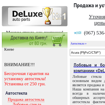
Продажа и у
Уточня
цены
(067) 536
Меняем стекла, как лампочки!
Автостекло »
Заказать установку автостекла в
Киеве
ВНИМАНИЕ!!!
Лобовые и бо
компаниии «DeL
Бессрочная гарантия на
Лобовые стекла
установку автостекла!
основным видом д
Установка от 250 грн.
является продажа и 
Наша компания на 
Автостекла
всегда в налич
обширных ассорт
Продажа автостекла
автостекла факти
Лобовые стекла