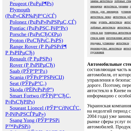
замена автостекла
лобовые сте
Peugeot (РџРµР¶Рѕ)
иномарки
автостекла украина
Plymouth
стекла для иномарок
установ
(РџР»СЌР№РјР°СѓСЃ)
автостекла пежо
автостекла pil
Polonez (РџРѕР»РѕРЅРµС‚СЃ)
цены
купить автостекла
авто
Pontiac (РџРѕРЅС‚РёР°Рє)
лобовые автостекла
автостекла
стекла ваз
тонировка автостекла
Porsche (РџРѕСЂС€Рµ)
стекла киев
изготовление автост
Proton (РџСЂРѕС‚РѕРЅ)
продажа установка
автостекла
Range Rover (Р РµРЅРґР¶
производство автостекла
автос
Р РѕРІРµСЂ)
грузовиков
Renault (Р РµРЅРѕ)
Автомобильные сте
Rover (Р РѕРІРµСЂ)
составляющая часть 
Saab (РЎР°Р°Р±)
автомобиля, от котор
Scania (РЎРєР°РЅРёСЏ)
управления и безопа
Seat (РЎРµР°С‚)
дороге. Поэтому, пере
Skoda (РЁРєРѕРґР°)
автостекло в Киеве н
Smart Fortwo (РЎРјР°СЂС‚
информацию с особо
Р¤РѕСЂРІРѕ)
Украинская компания 
Soueast Lioncel (РЎР°СѓРёСЃС‚
на недолгий период с
Р›РёРѕРЅСЃРµР»)
2004 года) уже заним
Ssang Yong (РЎР°РЅРі
рынке сферы услуг п
Р™РѕРЅРі)
автомобилей. Проду