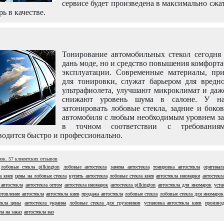
сервисе будет произведена в максимально сжа
рь в качестве.
Тонирование автомобильных стекол сегодня 
дань моде, но и средство повышения комфорт
эксплуатации. Современные материалы, пр
для тонировки, служат барьером для вредно
ультрафиолета, улучшают микроклимат и даж
снижают уровень шума в салоне. У н
затонировать лобовые стекла, задние и боко
автомобиля с любым необходимым уровнем за
в точном соответствии с требовани
одится быстро и профессионально.
нок.
57
клиентских отзывов
лобовые стекла pilkington
лобовые автостекла
замена автостекла
тонировка автостекла
оригинал
а киев
цены на лобовые стекла
купить автостекла
лобовые стекла киев
автостекла иномарки
автостекла
 автостекла
автостекла оптом
автостекла иномарок
автостекла pilkington
автостекла для иномарок
уста
отовление автостекла
автостекла киев
продажа автостекла
лобовые стекла
лобовые стекла для иномарок
екла цены
автостекла украина
лобовые стекла для грузовиков
установка автостекла киев
производ
ла на заказ
автостекла ваз