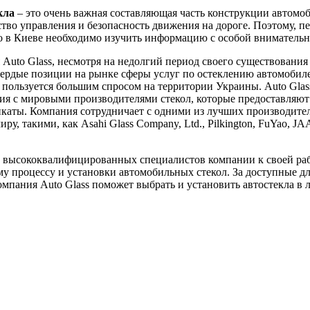
кла
– это очень важная составляющая часть конструкции автомоб
ство управления и безопасность движения на дороге. Поэтому, пе
ло в Киеве необходимо изучить информацию с особой вниматель
Auto Glass, несмотря на недолгий период своего существования 
вердые позиции на рынке сферы услуг по остеклению автомобил
пользуется большим спросом на территории Украины. Auto Glas
я с мировыми производителями стекол, которые предоставляют
каты. Компания сотрудничает с одними из лучших производител
ру, такими, как Asahi Glass Company, Ltd., Pilkington, FuYao, J
 высококвалифицированных специалистов компании к своей ра
у процессу и установки автомобильных стекол. За доступные д
мпания Auto Glass поможет выбрать и установить автостекла в