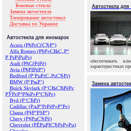
Боковые стекла
Автостекла для
Замена автостекла
Тонирование автостекол
Доставка по Украине
Автостекла для иномарок
Acura (РђРєСѓСЂР°)
Alfa Romeo (РђР»СЊС„Р°
Р РѕРјРµРѕ)
обеспечивать кл
Audi (РђСѓРґРё)
характеристиках пр
Avia (РђРІРёР°)
Bedford (Р‘РµРґС„РѕСЂРґ)
BMW (Р‘РњР’)
Замена автосте
Buick Skylark (Р‘СЊСЋРёРє
РЎРєР°Р№Р»Р°СЂРє)
Byd (Р‘СЋРґ)
Cadillac (РљР°РґРёР»Р°Рє)
Chana (Р§Р°РЅР°)
Chery (Р§РµСЂРё)
Chevrolet (РЁРµРІСЂРѕР»Рµ)