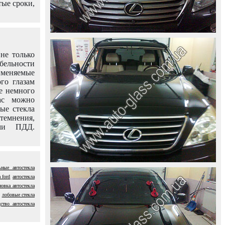
тые сроки,
не только
абельности
именяемые
го глазам
е немного
ас можно
вые стекла
темнения,
ями ПДД.
ьные автостекла
 ford
автостекла
новка автостекла
лобовые стекла
ство автостекла