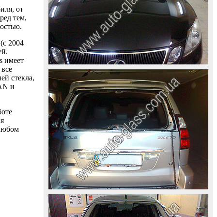
иля, от
ред тем,
ностью.
(с 2004
ей.
s имеет
 все
ей стекла,
AAN и
боте
ля
 любом