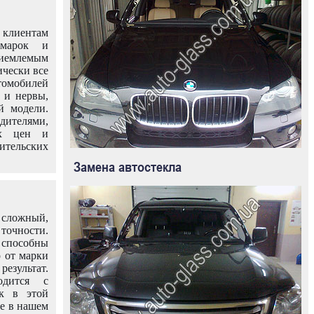
клиентам
омарок и
иемлемым
ически все
омобилей
 и нервы,
й модели.
дителями,
ых цен и
тельских
Замена автостекла
 сложный,
очности.
способны
о от марки
езультат.
одится с
к в этой
ле в нашем