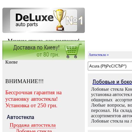
Меняем стекла, как лампочки!
Автостекло »
Заказать установку автостекла в
Киеве
ВНИМАНИЕ!!!
Лобовые и боко
Лобовые стекла Кие
Бессрочная гарантия на
установка автостек
установку автостекла!
обширных ассортим
Установка от 250 грн.
Любые вопросы, во
персонал. На скла
ассортиментов автос
Автостекла
Лобовые стекла на 
Продажа автостекла
Лобовые стекла