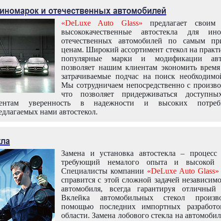
 иномарок и отечественных автомобилей
«DeLuxe Auto Glass»
предлагает своим 
высококачественные автостекла для ин
отечественных автомобилей по самым пр
ценам. Широкий ассортимент стекол на практ
популярные марки и модификации авт
позволяет нашим клиентам экономить время
затрачиваемые подчас на поиск необходимо
Мы сотрудничаем непосредственно с произво
что позволяет придерживаться доступн
иентам уверенность в надежности и высоких потреби
едлагаемых нами автостекол.
кла
Замена и установка автостекла – процесс
требующий немалого опыта и высокой т
Специалисты компании
«DeLuxe Auto Glass»
справится с этой сложной задачей независим
автомобиля, всегда гарантируя отличный р
Вклейка автомобильных стекол произв
помощью последних импортных разработо
области. Замена лобового стекла на автомоби