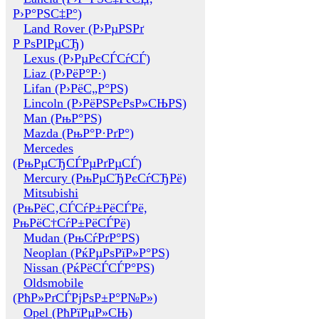
Р›Р°РЅС‡Р°)
Land Rover (Р›РµРЅРґ
Р РѕРІРµСЂ)
Lexus (Р›РµРєСЃСѓСЃ)
Liaz (Р›РёР°Р·)
Lifan (Р›РёС„Р°РЅ)
Lincoln (Р›РёРЅРєРѕР»СЊРЅ)
Man (РњР°РЅ)
Mazda (РњР°Р·РґР°)
Mercedes
(РњРµСЂСЃРµРґРµСЃ)
Mercury (РњРµСЂРєСѓСЂРё)
Mitsubishi
(РњРёС‚СЃСѓР±РёСЃРё,
РњРёС†СѓР±РёСЃРё)
Mudan (РњСѓРґР°РЅ)
Neoplan (РќРµРѕРїР»Р°РЅ)
Nissan (РќРёСЃСЃР°РЅ)
Oldsmobile
(РћР»РґСЃРјРѕР±Р°Р№Р»)
Opel (РћРїРµР»СЊ)