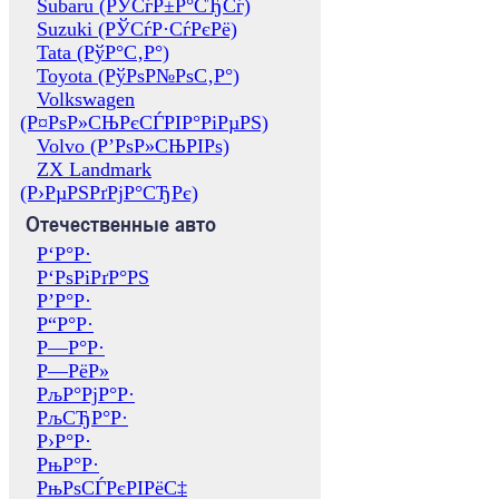
Subaru (РЎСѓР±Р°СЂСѓ)
Suzuki (РЎСѓР·СѓРєРё)
Tata (РўР°С‚Р°)
Toyota (РўРѕР№РѕС‚Р°)
Volkswagen
(Р¤РѕР»СЊРєСЃРІР°РіРµРЅ)
Volvo (Р’РѕР»СЊРІРѕ)
ZX Landmark
(Р›РµРЅРґРјР°СЂРє)
Отечественные авто
Р‘Р°Р·
Р‘РѕРіРґР°РЅ
Р’Р°Р·
Р“Р°Р·
Р—Р°Р·
Р—РёР»
РљР°РјР°Р·
РљСЂР°Р·
Р›Р°Р·
РњР°Р·
РњРѕСЃРєРІРёС‡