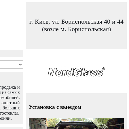
г. Киев, ул. Бориспольская 40 и 44
(возле м. Бориспольская)
 продажа и
н из самых
омобилей.
ш опытный
Установка с выездом
х больших
тостекла).
обили.