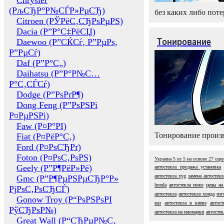
Chrysler
(РљСЂР°Р№СЃР»РµСЂ)
без каких либо поте
Citroen (РЎРёС‚СЂРѕРµРЅ)
Dacia (Р”Р°С‡РёСЏ)
Тонирование
Daewoo (Р”СЌСѓ, Р”РµРѕ,
Р”РµСѓ)
Daf (Р”Р°С„)
Daihatsu (Р”Р°Р№С…
Р°С‚СЃСѓ)
Dodge (Р”РѕРґР¶)
Dong Feng (Р”РѕРЅРі
Р¤РµРЅРі)
Faw (Р¤Р°РІ)
Тонирование произв
Fiat (Р¤РёР°С‚)
Ford (Р¤РѕСЂРґ)
Foton (Р¤РѕС‚РѕРЅ)
Украина
5
из
5
на основе
27
оце
Geely (Р”Р¶РёР»Рё)
автостекла продажа установка
автостекла xyg
замена автостекл
Gmc (Р”Р¶РµРЅРµСЂР°Р»
honda
автостекла пежо
цены на
РјРѕС‚РѕСЂСЃ)
автостекла
автостекла хонда
изг
Gonow Troy (Р“РѕРЅРѕРІ
ваз
автостекла в киеве
автост
РўСЂРѕР№)
автостекла на иномарки
автостек
Great Wall (Р“СЂРµР№С‚