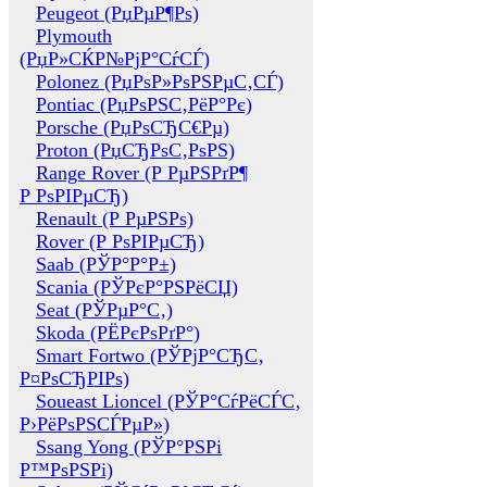
Peugeot (РџРµР¶Рѕ)
Plymouth
(РџР»СЌР№РјР°СѓСЃ)
Polonez (РџРѕР»РѕРЅРµС‚СЃ)
Pontiac (РџРѕРЅС‚РёР°Рє)
Porsche (РџРѕСЂС€Рµ)
Proton (РџСЂРѕС‚РѕРЅ)
Range Rover (Р РµРЅРґР¶
Р РѕРІРµСЂ)
Renault (Р РµРЅРѕ)
Rover (Р РѕРІРµСЂ)
Saab (РЎР°Р°Р±)
Scania (РЎРєР°РЅРёСЏ)
Seat (РЎРµР°С‚)
Skoda (РЁРєРѕРґР°)
Smart Fortwo (РЎРјР°СЂС‚
Р¤РѕСЂРІРѕ)
Soueast Lioncel (РЎР°СѓРёСЃС‚
Р›РёРѕРЅСЃРµР»)
Ssang Yong (РЎР°РЅРі
Р™РѕРЅРі)