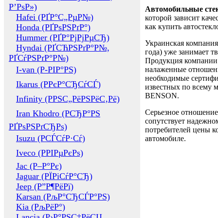
Р’РѕР»)
Автомобильные сте
Hafei (РҐР°С„РµР№)
которой зависит каче
Honda (РҐРѕРЅРґР°)
как купить автостек
Hummer (РҐР°РјРјРµСЂ)
Украинская компания 
Hyndai (РҐСЋРЅРґР°Р№,
года) уже занимает т
РҐСѓРЅРґР°Р№)
Продукция компании 
I-van (Р-РІР°РЅ)
налаженные отношени
необходимые сертифи
Ikarus (РРєР°СЂСѓСЃ)
известных по всему ми
BENSON.
Infinity (РРЅС„РёРЅРёС‚Рё)
Серьезное отношение
Iran Khodro (РСЂР°РЅ
сопутствует надежном
РҐРѕРЅРґСЂРѕ)
потребителей цены ко
Isuzu (РСЃСѓР·Сѓ)
автомобиле.
Iveco (РРІРµРєРѕ)
Jac (Р–Р°Рє)
Jaguar (РЇРіСѓР°СЂ)
Jeep (Р”Р¶РёРї)
Karsan (РљР°СЂСЃР°РЅ)
Kia (РљРёР°)
Lancia (Р›Р°РЅС‡РёСЏ,