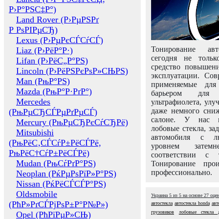
Р›Р°РЅС‡Р°)
Land Rover (Р›РµРЅРґ
Р РѕРІРµСЂ)
Lexus (Р›РµРєСЃСѓСЃ)
Тонирование авт
Liaz (Р›РёР°Р·)
сегодня не толь
Lifan (Р›РёС„Р°РЅ)
средство повышени
Lincoln (Р›РёРЅРєРѕР»СЊРЅ)
эксплуатации. Сов
Man (РњР°РЅ)
применяемые для
Mazda (РњР°Р·РґР°)
барьером для 
Mercedes
ультрафиолета, ул
даже немного сни
(РњРµСЂСЃРµРґРµСЃ)
салоне. У нас м
Mercury (РњРµСЂРєСѓСЂРё)
лобовые стекла, за
Mitsubishi
автомобиля с л
(РњРёС‚СЃСѓР±РёСЃРё,
уровнем затем
РњРёС†СѓР±РёСЃРё)
соответствии с 
Mudan (РњСѓРґР°РЅ)
Тонирование про
профессионально.
Neoplan (РќРµРѕРїР»Р°РЅ)
Nissan (РќРёСЃСЃР°РЅ)
Oldsmobile
Украина
5
из
5
на основе
27
оце
(РћР»РґСЃРјРѕР±Р°Р№Р»)
автостекла
автостекла honda
авт
грузовиков
лобовые стекла 
Opel (РћРїРµР»СЊ)