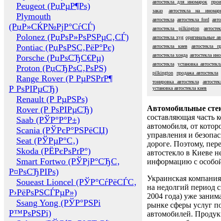
автостекла для иномарок
прои
Peugeot (РџРµР¶Рѕ)
заказ
автостекла на иномар
Plymouth
автостекла
автостекла ford
авт
(РџР»СЌР№РјР°СѓСЃ)
автостекла pilkington
автост
Polonez (РџРѕР»РѕРЅРµС‚СЃ)
автостекла xyg
оригинальные ав
Pontiac (РџРѕРЅС‚РёР°Рє)
автостекла киев
автостекла п
автостекла хонда
автостекла ин
Porsche (РџРѕСЂС€Рµ)
автостекла
установка автостекл
Proton (РџСЂРѕС‚РѕРЅ)
pilkington
продажа автостекла
Range Rover (Р РµРЅРґР¶
тонировка автостекла
автостек
Р РѕРІРµСЂ)
установка автостекла киев
Renault (Р РµРЅРѕ)
Автомобильные сте
Rover (Р РѕРІРµСЂ)
составляющая часть 
Saab (РЎР°Р°Р±)
автомобиля, от котор
Scania (РЎРєР°РЅРёСЏ)
управления и безопа
Seat (РЎРµР°С‚)
дороге. Поэтому, пере
Skoda (РЁРєРѕРґР°)
автостекло в Киеве н
Smart Fortwo (РЎРјР°СЂС‚
информацию с особо
Р¤РѕСЂРІРѕ)
Украинская компания 
Soueast Lioncel (РЎР°СѓРёСЃС‚
на недолгий период с
Р›РёРѕРЅСЃРµР»)
2004 года) уже заним
Ssang Yong (РЎР°РЅРі
рынке сферы услуг п
Р™РѕРЅРі)
автомобилей. Проду