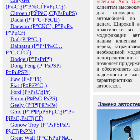
Chrysler
«DeLuxe Auto Glas
(РљСЂР°Р№СЃР»РµСЂ)
клиентам высококач
Citroen (РЎРёС‚СЂРѕРµРЅ)
для иномарок 
автомобилей по
Dacia (Р”Р°С‡РёСЏ)
ценам. Широкий ас
Daewoo (Р”СЌСѓ, Р”РµРѕ,
практически все 
Р”РµСѓ)
модификации авт
Daf (Р”Р°С„)
нашим клиентам 
Daihatsu (Р”Р°Р№С…
нервы, затрачивае
Р°С‚СЃСѓ)
необходимой моде
непосредственно с 
Dodge (Р”РѕРґР¶)
позволяет придержи
Dong Feng (Р”РѕРЅРі
и обеспечивать кл
Р¤РµРЅРі)
надежности и высо
Faw (Р¤Р°РІ)
характеристиках
Fiat (Р¤РёР°С‚)
автостекол.
Ford (Р¤РѕСЂРґ)
Foton (Р¤РѕС‚РѕРЅ)
Замена автосте
Geely (Р”Р¶РёР»Рё)
Gmc (Р”Р¶РµРЅРµСЂР°Р»
РјРѕС‚РѕСЂСЃ)
Gonow Troy (Р“РѕРЅРѕРІ
РўСЂРѕР№)
Great Wall (Р“СЂРµР№С‚