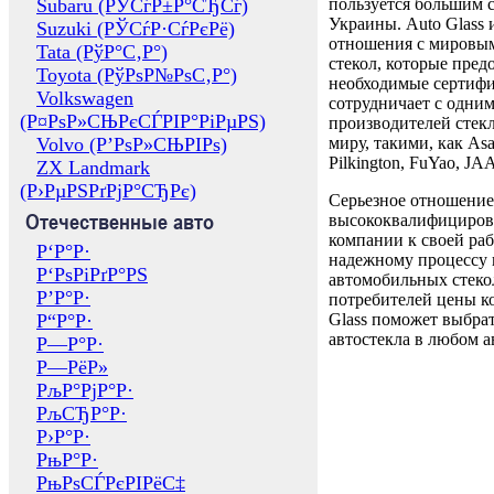
Subaru (РЎСѓР±Р°СЂСѓ)
пользуется большим 
Украины. Auto Glass
Suzuki (РЎСѓР·СѓРєРё)
отношения с мировы
Tata (РўР°С‚Р°)
стекол, которые пред
Toyota (РўРѕР№РѕС‚Р°)
необходимые сертиф
Volkswagen
сотрудничает с одни
(Р¤РѕР»СЊРєСЃРІР°РіРµРЅ)
производителей стекл
Volvo (Р’РѕР»СЊРІРѕ)
миру, такими, как Asa
Pilkington, FuYao, 
ZX Landmark
(Р›РµРЅРґРјР°СЂРє)
Серьезное отношение
Отечественные авто
высококвалифициров
компании к своей раб
Р‘Р°Р·
надежному процессу 
Р‘РѕРіРґР°РЅ
автомобильных стекол
Р’Р°Р·
потребителей цены к
Р“Р°Р·
Glass поможет выбрат
автостекла в любом а
Р—Р°Р·
Р—РёР»
РљР°РјР°Р·
РљСЂР°Р·
Р›Р°Р·
РњР°Р·
РњРѕСЃРєРІРёС‡