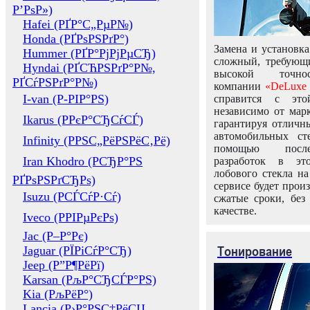
Р’РѕР»)
Hafei (РҐР°С„РµР№)
Honda (РҐРѕРЅРґР°)
Замена и установка
Hummer (РҐР°РјРјРµСЂ)
сложный, требующ
Hyndai (РҐСЋРЅРґР°Р№,
высокой точно
РҐСѓРЅРґР°Р№)
компании
«DeLuxe 
I-van (Р-РІР°РЅ)
справится с это
независимо от марк
Ikarus (РРєР°СЂСѓСЃ)
гарантируя отличны
автомобильных ст
Infinity (РРЅС„РёРЅРёС‚Рё)
помощью посл
Iran Khodro (РСЂР°РЅ
разработок в эт
лобового стекла н
РҐРѕРЅРґСЂРѕ)
сервисе будет прои
Isuzu (РСЃСѓР·Сѓ)
сжатые сроки, без
качестве.
Iveco (РРІРµРєРѕ)
Jac (Р–Р°Рє)
Тонирование
Jaguar (РЇРіСѓР°СЂ)
Jeep (Р”Р¶РёРї)
Karsan (РљР°СЂСЃР°РЅ)
Kia (РљРёР°)
Lancia (Р›Р°РЅС‡РёСЏ,