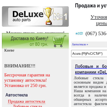
Продажа и у
Уточня
цены
(067) 536
Меняем стекла, как лампочки!
Автостекло »
Заказать установку автостекла в
Киеве
ВНИМАНИЕ!!!
Лобовые и бо
компаниии «DeL
Бессрочная гарантия на
Лобовые стекла
установку автостекла!
основным видом д
Установка от 250 грн.
является продажа и 
Наша компания на 
Автостекла
всегда в налич
обширных ассорт
Продажа автостекла
автостекла факти
Лобовые стекла