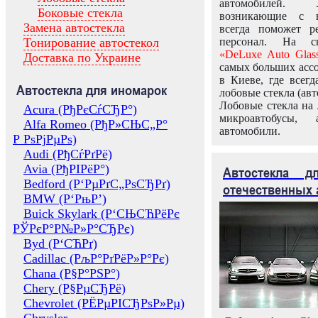
автомобилей.
Боковые стекла
возникающие с в
Замена автостекла
всегда поможет 
Тонирование автостекол
персонал. На ск
«DeLuxe Auto Glas
Доставка по Украине
самых больших ассо
в Киеве, где всег
Автостекла для иномарок
лобовые стекла (авт
Лобовые стекла на 
Acura (РђРєСѓСЂР°)
микроавтобусы, 
Alfa Romeo (РђР»СЊС„Р°
автомобили.
Р РѕРјРµРѕ)
Audi (РђСѓРґРё)
Avia (РђРІРёР°)
Автостекла 
Bedford (Р‘РµРґС„РѕСЂРґ)
отечественных 
BMW (Р‘РњР’)
Buick Skylark (Р‘СЊСЋРёРє
РЎРєР°Р№Р»Р°СЂРє)
Byd (Р‘СЋРґ)
Cadillac (РљР°РґРёР»Р°Рє)
Chana (Р§Р°РЅР°)
Chery (Р§РµСЂРё)
Chevrolet (РЁРµРІСЂРѕР»Рµ)