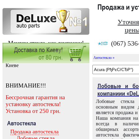
Продажа и у
Уточня
цены
(067) 536
Меняем стекла, как лампочки!
Автостекло »
Заказать установку автостекла в
Киеве
ВНИМАНИЕ!!!
Лобовые и бо
компаниии «DeL
Бессрочная гарантия на
Лобовые стекла
установку автостекла!
основным видом д
Установка от 250 грн.
является продажа и 
Наша компания на 
Автостекла
всегда в налич
обширных ассорт
Продажа автостекла
автостекла факти
Лобовые стекла