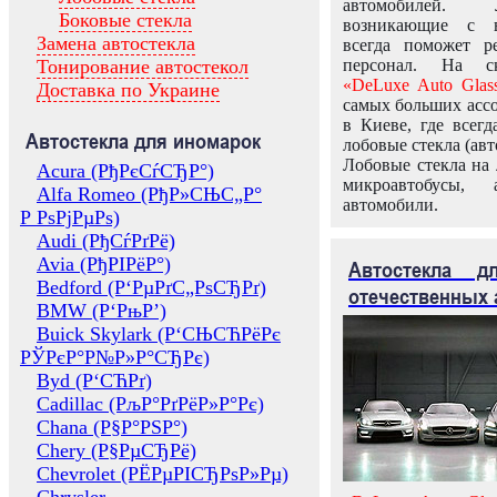
автомобилей.
Боковые стекла
возникающие с в
Замена автостекла
всегда поможет 
Тонирование автостекол
персонал. На ск
«DeLuxe Auto Glas
Доставка по Украине
самых больших ассо
в Киеве, где всег
Автостекла для иномарок
лобовые стекла (авт
Лобовые стекла на 
Acura (РђРєСѓСЂР°)
микроавтобусы, 
Alfa Romeo (РђР»СЊС„Р°
автомобили.
Р РѕРјРµРѕ)
Audi (РђСѓРґРё)
Avia (РђРІРёР°)
Автостекла 
Bedford (Р‘РµРґС„РѕСЂРґ)
отечественных 
BMW (Р‘РњР’)
Buick Skylark (Р‘СЊСЋРёРє
РЎРєР°Р№Р»Р°СЂРє)
Byd (Р‘СЋРґ)
Cadillac (РљР°РґРёР»Р°Рє)
Chana (Р§Р°РЅР°)
Chery (Р§РµСЂРё)
Chevrolet (РЁРµРІСЂРѕР»Рµ)