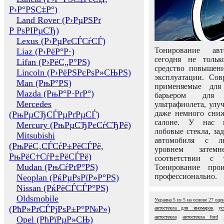
Р›Р°РЅС‡Р°)
Land Rover (Р›РµРЅРґ
Р РѕРІРµСЂ)
Lexus (Р›РµРєСЃСѓСЃ)
Тонирование авт
Liaz (Р›РёР°Р·)
сегодня не толь
Lifan (Р›РёС„Р°РЅ)
средство повышени
Lincoln (Р›РёРЅРєРѕР»СЊРЅ)
эксплуатации. Сов
Man (РњР°РЅ)
применяемые для
Mazda (РњР°Р·РґР°)
барьером для 
Mercedes
ультрафиолета, ул
даже немного сни
(РњРµСЂСЃРµРґРµСЃ)
салоне. У нас м
Mercury (РњРµСЂРєСѓСЂРё)
лобовые стекла, за
Mitsubishi
автомобиля с л
(РњРёС‚СЃСѓР±РёСЃРё,
уровнем затем
РњРёС†СѓР±РёСЃРё)
соответствии с 
Mudan (РњСѓРґР°РЅ)
Тонирование про
профессионально.
Neoplan (РќРµРѕРїР»Р°РЅ)
Nissan (РќРёСЃСЃР°РЅ)
Oldsmobile
Украина
5
из
5
на основе
27
оце
(РћР»РґСЃРјРѕР±Р°Р№Р»)
автостекла для иномарок
ус
автостекла
автостекла ford
Opel (РћРїРµР»СЊ)