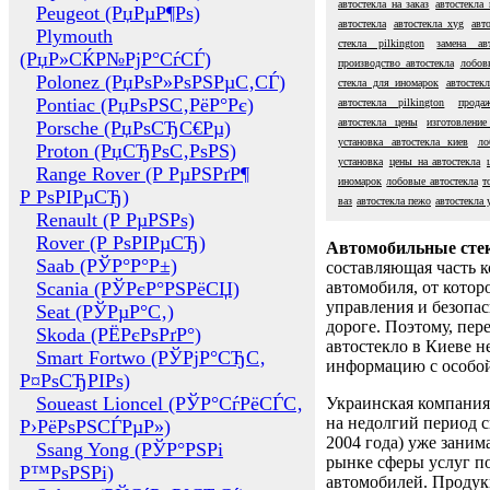
автостекла на заказ
автостекла
Peugeot (РџРµР¶Рѕ)
автостекла
автостекла xyg
авт
Plymouth
стекла pilkington
замена ав
(РџР»СЌР№РјР°СѓСЃ)
производство автостекла
лобов
Polonez (РџРѕР»РѕРЅРµС‚СЃ)
стекла для иномарок
автостек
Pontiac (РџРѕРЅС‚РёР°Рє)
автостекла pilkington
прода
автостекла цены
изготовление
Porsche (РџРѕСЂС€Рµ)
установка автостекла киев
ло
Proton (РџСЂРѕС‚РѕРЅ)
установка
цены на автостекла
Range Rover (Р РµРЅРґР¶
иномарок
лобовые автостекла
т
Р РѕРІРµСЂ)
ваз
автостекла пежо
автостекла 
Renault (Р РµРЅРѕ)
Rover (Р РѕРІРµСЂ)
Автомобильные сте
Saab (РЎР°Р°Р±)
составляющая часть 
Scania (РЎРєР°РЅРёСЏ)
автомобиля, от котор
управления и безопа
Seat (РЎРµР°С‚)
дороге. Поэтому, пере
Skoda (РЁРєРѕРґР°)
автостекло в Киеве н
Smart Fortwo (РЎРјР°СЂС‚
информацию с особо
Р¤РѕСЂРІРѕ)
Soueast Lioncel (РЎР°СѓРёСЃС‚
Украинская компания 
на недолгий период с
Р›РёРѕРЅСЃРµР»)
2004 года) уже заним
Ssang Yong (РЎР°РЅРі
рынке сферы услуг п
Р™РѕРЅРі)
автомобилей. Проду