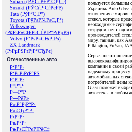
Subaru (РЎСѓР±Р°СЂСѓ)
пользуется большим 
Suzuki (РЎСѓР·СѓРєРё)
Украины. Auto Glass
Tata (РўР°С‚Р°)
отношения с мировы
стекол, которые пред
Toyota (РўРѕР№РѕС‚Р°)
необходимые сертиф
Volkswagen
сотрудничает с одни
(Р¤РѕР»СЊРєСЃРІР°РіРµРЅ)
производителей стекл
Volvo (Р’РѕР»СЊРІРѕ)
миру, такими, как Asa
ZX Landmark
Pilkington, FuYao, 
(Р›РµРЅРґРјР°СЂРє)
Серьезное отношение
Отечественные авто
высококвалифициров
компании к своей раб
Р‘Р°Р·
надежному процессу 
Р‘РѕРіРґР°РЅ
автомобильных стекол
Р’Р°Р·
потребителей цены к
Р“Р°Р·
Glass поможет выбрат
Р—Р°Р·
автостекла в любом а
Р—РёР»
РљР°РјР°Р·
РљСЂР°Р·
Р›Р°Р·
РњР°Р·
РњРѕСЃРєРІРёС‡