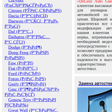
Chrysler
«DeLuxe Auto Glas
(РљСЂР°Р№СЃР»РµСЂ)
клиентам высококач
Citroen (РЎРёС‚СЂРѕРµРЅ)
для иномарок 
автомобилей по
Dacia (Р”Р°С‡РёСЏ)
ценам. Широкий ас
Daewoo (Р”СЌСѓ, Р”РµРѕ,
практически все 
Р”РµСѓ)
модификации авт
Daf (Р”Р°С„)
нашим клиентам 
Daihatsu (Р”Р°Р№С…
нервы, затрачивае
Р°С‚СЃСѓ)
необходимой моде
непосредственно с 
Dodge (Р”РѕРґР¶)
позволяет придержи
Dong Feng (Р”РѕРЅРі
и обеспечивать кл
Р¤РµРЅРі)
надежности и высо
Faw (Р¤Р°РІ)
характеристиках
Fiat (Р¤РёР°С‚)
автостекол.
Ford (Р¤РѕСЂРґ)
Foton (Р¤РѕС‚РѕРЅ)
Замена автосте
Geely (Р”Р¶РёР»Рё)
Gmc (Р”Р¶РµРЅРµСЂР°Р»
РјРѕС‚РѕСЂСЃ)
Gonow Troy (Р“РѕРЅРѕРІ
РўСЂРѕР№)
Great Wall (Р“СЂРµР№С‚