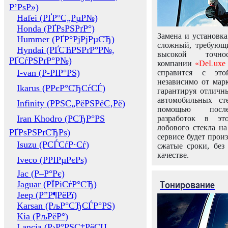
Р’РѕР»)
Hafei (РҐР°С„РµР№)
Honda (РҐРѕРЅРґР°)
Замена и установка
Hummer (РҐР°РјРјРµСЂ)
сложный, требующ
Hyndai (РҐСЋРЅРґР°Р№,
высокой точно
РҐСѓРЅРґР°Р№)
компании
«DeLuxe 
I-van (Р-РІР°РЅ)
справится с это
независимо от марк
Ikarus (РРєР°СЂСѓСЃ)
гарантируя отличны
автомобильных ст
Infinity (РРЅС„РёРЅРёС‚Рё)
помощью посл
Iran Khodro (РСЂР°РЅ
разработок в эт
лобового стекла н
РҐРѕРЅРґСЂРѕ)
сервисе будет прои
Isuzu (РСЃСѓР·Сѓ)
сжатые сроки, без
качестве.
Iveco (РРІРµРєРѕ)
Jac (Р–Р°Рє)
Тонирование
Jaguar (РЇРіСѓР°СЂ)
Jeep (Р”Р¶РёРї)
Karsan (РљР°СЂСЃР°РЅ)
Kia (РљРёР°)
Lancia (Р›Р°РЅС‡РёСЏ,