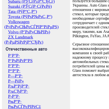
Subaru (РЎСѓР±Р°СЂСѓ)
пользуется большим 
Украины. Auto Glass
Suzuki (РЎСѓР·СѓРєРё)
отношения с мировы
Tata (РўР°С‚Р°)
стекол, которые пред
Toyota (РўРѕР№РѕС‚Р°)
необходимые сертиф
Volkswagen
сотрудничает с одни
(Р¤РѕР»СЊРєСЃРІР°РіРµРЅ)
производителей стекл
Volvo (Р’РѕР»СЊРІРѕ)
миру, такими, как Asa
Pilkington, FuYao, 
ZX Landmark
(Р›РµРЅРґРјР°СЂРє)
Серьезное отношение
Отечественные авто
высококвалифициров
компании к своей раб
Р‘Р°Р·
надежному процессу 
Р‘РѕРіРґР°РЅ
автомобильных стекол
Р’Р°Р·
потребителей цены к
Р“Р°Р·
Glass поможет выбрат
автостекла в любом а
Р—Р°Р·
Р—РёР»
РљР°РјР°Р·
РљСЂР°Р·
Р›Р°Р·
РњР°Р·
РњРѕСЃРєРІРёС‡