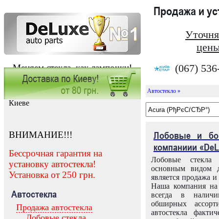
Продажа и у
Уточня
цены
(067) 536
Меняем стекла, как лампочки!
Автостекло »
Заказать установку автостекла в
Киеве
ВНИМАНИЕ!!!
Лобовые и бо
компаниии «DeL
Бессрочная гарантия на
Лобовые стекла
установку автостекла!
основным видом д
Установка от 250 грн.
является продажа и 
Наша компания на 
Автостекла
всегда в налич
обширных ассорт
Продажа автостекла
автостекла факти
Лобовые стекла