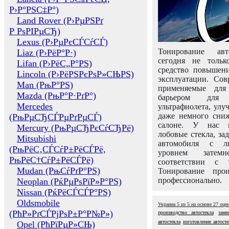
Р›Р°РЅС‡Р°)
Land Rover (Р›РµРЅРґ
Р РѕРІРµСЂ)
Lexus (Р›РµРєСЃСѓСЃ)
Тонирование авт
Liaz (Р›РёР°Р·)
сегодня не толь
Lifan (Р›РёС„Р°РЅ)
средство повышени
Lincoln (Р›РёРЅРєРѕР»СЊРЅ)
эксплуатации. Сов
Man (РњР°РЅ)
применяемые для
Mazda (РњР°Р·РґР°)
барьером для 
Mercedes
ультрафиолета, ул
даже немного сни
(РњРµСЂСЃРµРґРµСЃ)
салоне. У нас м
Mercury (РњРµСЂРєСѓСЂРё)
лобовые стекла, за
Mitsubishi
автомобиля с л
(РњРёС‚СЃСѓР±РёСЃРё,
уровнем затем
РњРёС†СѓР±РёСЃРё)
соответствии с 
Mudan (РњСѓРґР°РЅ)
Тонирование про
профессионально.
Neoplan (РќРµРѕРїР»Р°РЅ)
Nissan (РќРёСЃСЃР°РЅ)
Oldsmobile
Украина
5
из
5
на основе
27
оце
(РћР»РґСЃРјРѕР±Р°Р№Р»)
производство автостекла
заме
автостекла
изготовление автосте
Opel (РћРїРµР»СЊ)