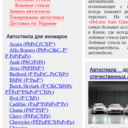
автомобилей.
Боковые стекла
возникающие с в
Замена автостекла
всегда поможет 
Тонирование автостекол
персонал. На ск
«DeLuxe Auto Glas
Доставка по Украине
самых больших ассо
в Киеве, где всег
Автостекла для иномарок
лобовые стекла (авт
Лобовые стекла на 
Acura (РђРєСѓСЂР°)
микроавтобусы, 
Alfa Romeo (РђР»СЊС„Р°
автомобили.
Р РѕРјРµРѕ)
Audi (РђСѓРґРё)
Avia (РђРІРёР°)
Автостекла 
Bedford (Р‘РµРґС„РѕСЂРґ)
отечественных 
BMW (Р‘РњР’)
Buick Skylark (Р‘СЊСЋРёРє
РЎРєР°Р№Р»Р°СЂРє)
Byd (Р‘СЋРґ)
Cadillac (РљР°РґРёР»Р°Рє)
Chana (Р§Р°РЅР°)
Chery (Р§РµСЂРё)
Chevrolet (РЁРµРІСЂРѕР»Рµ)