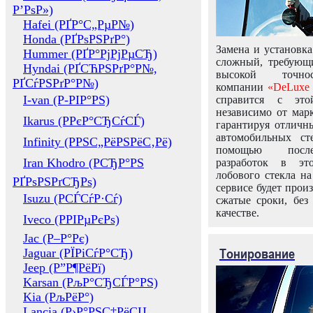
Р’РѕР»)
Hafei (РҐР°С„РµР№)
Honda (РҐРѕРЅРґР°)
Замена и установка
Hummer (РҐР°РјРјРµСЂ)
сложный, требующ
Hyndai (РҐСЋРЅРґР°Р№,
высокой точно
РҐСѓРЅРґР°Р№)
компании
«DeLuxe 
I-van (Р-РІР°РЅ)
справится с это
независимо от марк
Ikarus (РРєР°СЂСѓСЃ)
гарантируя отличны
автомобильных ст
Infinity (РРЅС„РёРЅРёС‚Рё)
помощью посл
Iran Khodro (РСЂР°РЅ
разработок в эт
лобового стекла н
РҐРѕРЅРґСЂРѕ)
сервисе будет прои
Isuzu (РСЃСѓР·Сѓ)
сжатые сроки, без
качестве.
Iveco (РРІРµРєРѕ)
Jac (Р–Р°Рє)
Тонирование
Jaguar (РЇРіСѓР°СЂ)
Jeep (Р”Р¶РёРї)
Karsan (РљР°СЂСЃР°РЅ)
Kia (РљРёР°)
Lancia (Р›Р°РЅС‡РёСЏ,