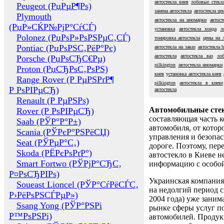
автостекла киев
лобовые стекл
Peugeot (РџРµР¶Рѕ)
замена автостекла
автостекла це
Plymouth
автостекла на иномарки
автос
(РџР»СЌР№РјР°СѓСЃ)
установка
автостекла хонда
л
Polonez (РџРѕР»РѕРЅРµС‚СЃ)
тонировка автостекла
цены на 
Pontiac (РџРѕРЅС‚РёР°Рє)
автостекла на заказ
автостекла 
автостекла
автостекла ваз
ло
Porsche (РџРѕСЂС€Рµ)
pilkington
автостекла иномарки
Proton (РџСЂРѕС‚РѕРЅ)
киев
установка автостекла киев
Range Rover (Р РµРЅРґР¶
pilkington
автостекла в киеве
Р РѕРІРµСЂ)
автостекла
Renault (Р РµРЅРѕ)
Автомобильные сте
Rover (Р РѕРІРµСЂ)
составляющая часть 
Saab (РЎР°Р°Р±)
автомобиля, от котор
Scania (РЎРєР°РЅРёСЏ)
управления и безопа
Seat (РЎРµР°С‚)
дороге. Поэтому, пере
Skoda (РЁРєРѕРґР°)
автостекло в Киеве н
Smart Fortwo (РЎРјР°СЂС‚
информацию с особо
Р¤РѕСЂРІРѕ)
Украинская компания 
Soueast Lioncel (РЎР°СѓРёСЃС‚
на недолгий период с
Р›РёРѕРЅСЃРµР»)
2004 года) уже заним
Ssang Yong (РЎР°РЅРі
рынке сферы услуг п
Р™РѕРЅРі)
автомобилей. Проду