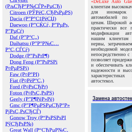
Chrysler
«DeLuxe Auto Glas
(РљСЂР°Р№СЃР»РµСЂ)
клиентам высококач
Citroen (РЎРёС‚СЂРѕРµРЅ)
для иномарок 
автомобилей по
Dacia (Р”Р°С‡РёСЏ)
ценам. Широкий ас
Daewoo (Р”СЌСѓ, Р”РµРѕ,
практически все 
Р”РµСѓ)
модификации авт
Daf (Р”Р°С„)
нашим клиентам 
Daihatsu (Р”Р°Р№С…
нервы, затрачивае
Р°С‚СЃСѓ)
необходимой моде
непосредственно с 
Dodge (Р”РѕРґР¶)
позволяет придержи
Dong Feng (Р”РѕРЅРі
и обеспечивать кл
Р¤РµРЅРі)
надежности и высо
Faw (Р¤Р°РІ)
характеристиках
Fiat (Р¤РёР°С‚)
автостекол.
Ford (Р¤РѕСЂРґ)
Foton (Р¤РѕС‚РѕРЅ)
Замена автосте
Geely (Р”Р¶РёР»Рё)
Gmc (Р”Р¶РµРЅРµСЂР°Р»
РјРѕС‚РѕСЂСЃ)
Gonow Troy (Р“РѕРЅРѕРІ
РўСЂРѕР№)
Great Wall (Р“СЂРµР№С‚