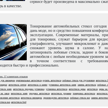
сервисе будет произведена в максимально сжа
рь в качестве.
Тонирование автомобильных стекол сегодня 
дань моде, но и средство повышения комфорт
эксплуатации. Современные материалы, пр
для тонировки, служат барьером для вредно
ультрафиолета, улучшают микроклимат и даж
снижают уровень шума в салоне. У н
затонировать лобовые стекла, задние и боко
автомобиля с любым необходимым уровнем за
в точном соответствии с требовани
одится быстро и профессионально.
нок.
57
клиентских отзывов
а для иномарок
оригинальные автостекла
купить автостекла
лобовые стекла для грузовиков
автостекла 
номарки
автостекла оптом
автостекла в киеве
установка автостекла киев
замена автостекла
лобовые с
стекла киев
автостекла продажа установка
установка автостекла
автостекла цены
автостекла
цены на
 на заказ
автостекла киев
продажа автостекла
автостекла украина
тонировка автостекла
автостекла
товление автостекла
автостекла иномарок
производство автостекла
лобовые стекла ваз
замена автостек
стекла ваз
автостекла ford