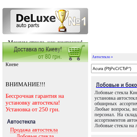
Меняем стекла, как лампочки!
Автостекло »
Заказать установку автостекла в
Киеве
ВНИМАНИЕ!!!
Лобовые и боко
Лобовые стекла Кие
Бессрочная гарантия на
установка автостек
установку автостекла!
обширных ассортим
Установка от 250 грн.
Любые вопросы, во
персонал. На скла
ассортиментов автос
Автостекла
Лобовые стекла на 
Продажа автостекла
Лобовые стекла