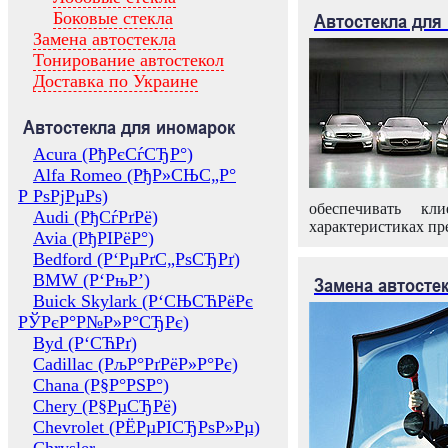
Боковые стекла
Автостекла для
Замена автостекла
Тонирование автостекол
Доставка по Украине
Автостекла для иномарок
Acura (РђРєСѓСЂР°)
Alfa Romeo (РђР»СЊС„Р°
Р РѕРјРµРѕ)
обеспечивать кл
Audi (РђСѓРґРё)
характеристиках пр
Avia (РђРІРёР°)
Bedford (Р‘РµРґС„РѕСЂРґ)
BMW (Р‘РњР’)
Замена автосте
Buick Skylark (Р‘СЊСЋРёРє
РЎРєР°Р№Р»Р°СЂРє)
Byd (Р‘СЋРґ)
Cadillac (РљР°РґРёР»Р°Рє)
Chana (Р§Р°РЅР°)
Chery (Р§РµСЂРё)
Chevrolet (РЁРµРІСЂРѕР»Рµ)