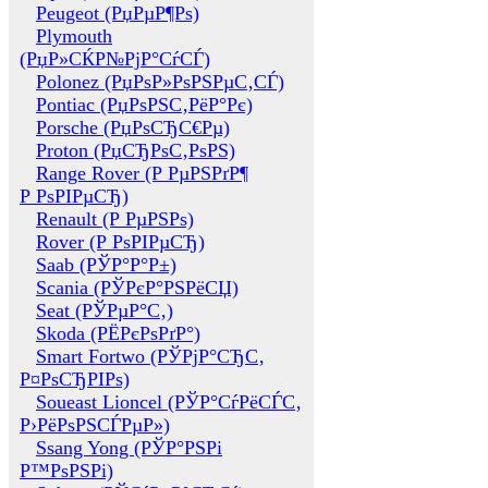
Peugeot (РџРµР¶Рѕ)
Plymouth
(РџР»СЌР№РјР°СѓСЃ)
Polonez (РџРѕР»РѕРЅРµС‚СЃ)
Pontiac (РџРѕРЅС‚РёР°Рє)
Porsche (РџРѕСЂС€Рµ)
Proton (РџСЂРѕС‚РѕРЅ)
Range Rover (Р РµРЅРґР¶
Р РѕРІРµСЂ)
Renault (Р РµРЅРѕ)
Rover (Р РѕРІРµСЂ)
Saab (РЎР°Р°Р±)
Scania (РЎРєР°РЅРёСЏ)
Seat (РЎРµР°С‚)
Skoda (РЁРєРѕРґР°)
Smart Fortwo (РЎРјР°СЂС‚
Р¤РѕСЂРІРѕ)
Soueast Lioncel (РЎР°СѓРёСЃС‚
Р›РёРѕРЅСЃРµР»)
Ssang Yong (РЎР°РЅРі
Р™РѕРЅРі)