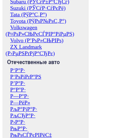
Subaru (РЎСѓР±Р°СЂСѓ)
Suzuki (РЎСѓР·СѓРєРё)
Tata (РўР°С‚Р°)
Toyota (РўРѕР№РѕС‚Р°)
Volkswagen
(Р¤РѕР»СЊРєСЃРІР°РіРµРЅ)
Volvo (Р’РѕР»СЊРІРѕ)
ZX Landmark
(Р›РµРЅРґРјР°СЂРє)
Отечественные авто
Р‘Р°Р·
Р‘РѕРіРґР°РЅ
Р’Р°Р·
Р“Р°Р·
Р—Р°Р·
Р—РёР»
РљР°РјР°Р·
РљСЂР°Р·
Р›Р°Р·
РњР°Р·
РњРѕСЃРєРІРёС‡