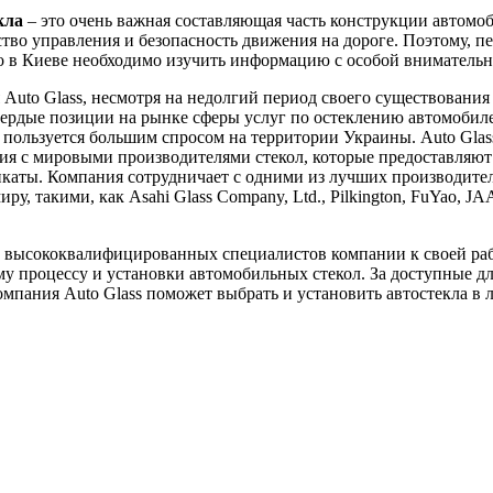
кла
– это очень важная составляющая часть конструкции автомоб
ство управления и безопасность движения на дороге. Поэтому, пе
ло в Киеве необходимо изучить информацию с особой вниматель
Auto Glass, несмотря на недолгий период своего существования 
вердые позиции на рынке сферы услуг по остеклению автомобил
пользуется большим спросом на территории Украины. Auto Glas
я с мировыми производителями стекол, которые предоставляют
каты. Компания сотрудничает с одними из лучших производител
ру, такими, как Asahi Glass Company, Ltd., Pilkington, FuYao, J
 высококвалифицированных специалистов компании к своей ра
у процессу и установки автомобильных стекол. За доступные д
мпания Auto Glass поможет выбрать и установить автостекла в