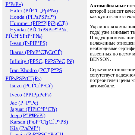
Р’РѕР»)
Автомобильные сте
Hafei (РҐР°С„РµР№)
которой зависит каче
Honda (РҐРѕРЅРґР°)
как купить автостек
Hummer (РҐР°РјРјРµСЂ)
Украинская компания 
Hyndai (РҐСЋРЅРґР°Р№,
года) уже занимает т
РҐСѓРЅРґР°Р№)
Продукция компании 
I-van (Р-РІР°РЅ)
налаженные отношени
необходимые сертифи
Ikarus (РРєР°СЂСѓСЃ)
известных по всему ми
BENSON.
Infinity (РРЅС„РёРЅРёС‚Рё)
Серьезное отношение
Iran Khodro (РСЂР°РЅ
сопутствует надежном
РҐРѕРЅРґСЂРѕ)
потребителей цены ко
Isuzu (РСЃСѓР·Сѓ)
автомобиле.
Iveco (РРІРµРєРѕ)
Jac (Р–Р°Рє)
Jaguar (РЇРіСѓР°СЂ)
Jeep (Р”Р¶РёРї)
Karsan (РљР°СЂСЃР°РЅ)
Kia (РљРёР°)
Lancia (Р›Р°РЅС‡РёСЏ,