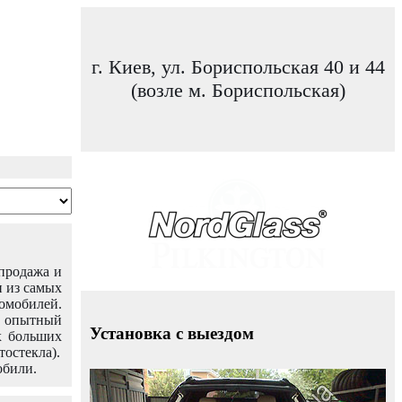
г. Киев, ул. Бориспольская 40 и 44
(возле м. Бориспольская)
 продажа и
н из самых
омобилей.
ш опытный
Установка с выездом
х больших
тостекла).
обили.