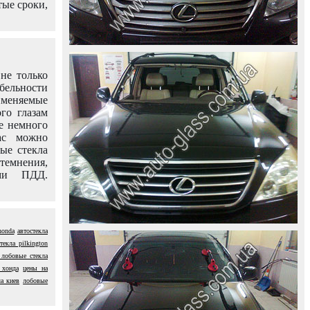
тые сроки,
не только
абельности
именяемые
го глазам
е немного
ас можно
вые стекла
темнения,
ями ПДД.
honda
автостекла
текла pilkington
 лобовые стекла
 хонда
цены на
ла киев
лобовые