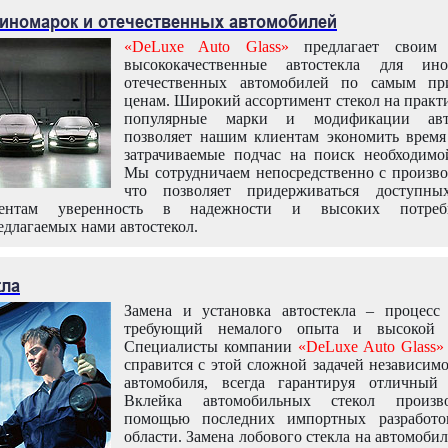
 иномарок и отечественных автомобилей
«DeLuxe Auto Glass»
предлагает своим 
высококачественные автостекла для ин
отечественных автомобилей по самым пр
ценам. Широкий ассортимент стекол на практ
популярные марки и модификации авт
позволяет нашим клиентам экономить время
затрачиваемые подчас на поиск необходимо
Мы сотрудничаем непосредственно с произво
что позволяет придерживаться доступн
иентам уверенность в надежности и высоких потреби
едлагаемых нами автостекол.
кла
Замена и установка автостекла – процесс
требующий немалого опыта и высокой т
Специалисты компании
«DeLuxe Auto Glass»
справится с этой сложной задачей независим
автомобиля, всегда гарантируя отличный р
Вклейка автомобильных стекол произв
помощью последних импортных разработо
области. Замена лобового стекла на автомоби