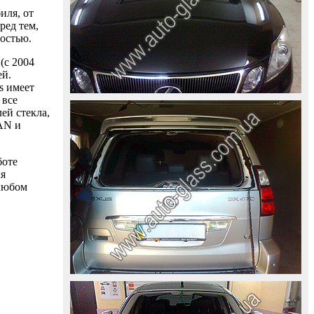
иля, от
ред тем,
ностью.
(с 2004
ей.
s имеет
 все
ей стекла,
AAN и
боте
ля
 любом