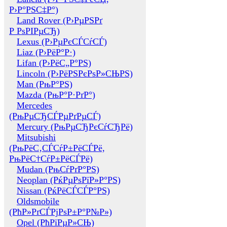
Р›Р°РЅС‡Р°)
Land Rover (Р›РµРЅРґ
Р РѕРІРµСЂ)
Lexus (Р›РµРєСЃСѓСЃ)
Liaz (Р›РёР°Р·)
Lifan (Р›РёС„Р°РЅ)
Lincoln (Р›РёРЅРєРѕР»СЊРЅ)
Man (РњР°РЅ)
Mazda (РњР°Р·РґР°)
Mercedes
(РњРµСЂСЃРµРґРµСЃ)
Mercury (РњРµСЂРєСѓСЂРё)
Mitsubishi
(РњРёС‚СЃСѓР±РёСЃРё,
РњРёС†СѓР±РёСЃРё)
Mudan (РњСѓРґР°РЅ)
Neoplan (РќРµРѕРїР»Р°РЅ)
Nissan (РќРёСЃСЃР°РЅ)
Oldsmobile
(РћР»РґСЃРјРѕР±Р°Р№Р»)
Opel (РћРїРµР»СЊ)