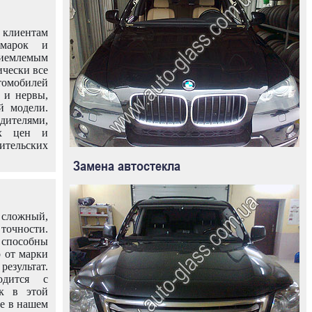
клиентам
омарок и
иемлемым
ически все
омобилей
 и нервы,
й модели.
дителями,
ых цен и
тельских
Замена автостекла
 сложный,
очности.
способны
о от марки
езультат.
одится с
к в этой
ле в нашем