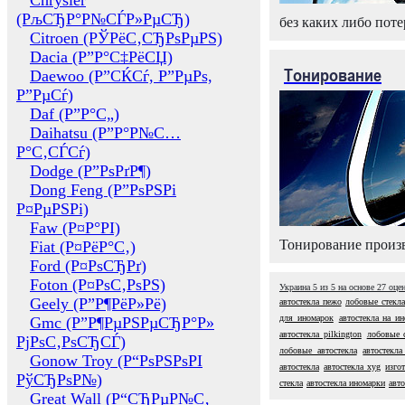
Chrysler
(РљСЂР°Р№СЃР»РµСЂ)
без каких либо поте
Citroen (РЎРёС‚СЂРѕРµРЅ)
Dacia (Р”Р°С‡РёСЏ)
Тонирование
Daewoo (Р”СЌСѓ, Р”РµРѕ,
Р”РµСѓ)
Daf (Р”Р°С„)
Daihatsu (Р”Р°Р№С…
Р°С‚СЃСѓ)
Dodge (Р”РѕРґР¶)
Dong Feng (Р”РѕРЅРі
Р¤РµРЅРі)
Faw (Р¤Р°РІ)
Тонирование произв
Fiat (Р¤РёР°С‚)
Ford (Р¤РѕСЂРґ)
Foton (Р¤РѕС‚РѕРЅ)
Украина
5
из
5
на основе
27
оце
Geely (Р”Р¶РёР»Рё)
автостекла пежо
лобовые стекл
для иномарок
автостекла на и
Gmc (Р”Р¶РµРЅРµСЂР°Р»
автостекла pilkington
лобовые 
РјРѕС‚РѕСЂСЃ)
лобовые автостекла
автостекла
Gonow Troy (Р“РѕРЅРѕРІ
автостекла
автостекла xyg
изго
РўСЂРѕР№)
стекла
автостекла иномарки
авто
Great Wall (Р“СЂРµР№С‚