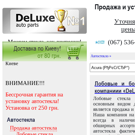
Продажа и у
Уточня
цены
(067) 536
Меняем стекла, как лампочки!
Автостекло »
Заказать установку автостекла в
Киеве
ВНИМАНИЕ!!!
Лобовые и бо
компаниии «DeL
Бессрочная гарантия на
Лобовые стекла
установку автостекла!
основным видом д
Установка от 250 грн.
является продажа и 
Наша компания на 
Автостекла
всегда в налич
обширных ассорт
Продажа автостекла
автостекла факти
Лобовые стекла