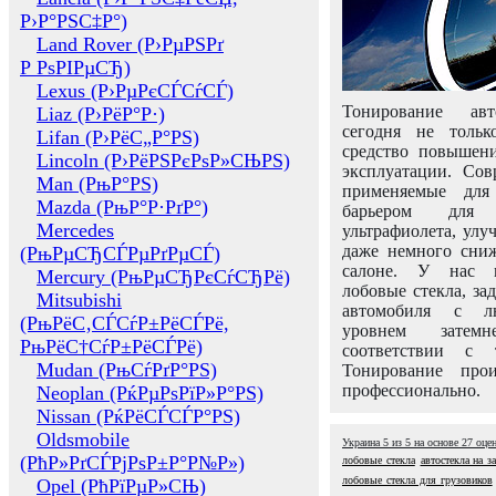
Р›Р°РЅС‡Р°)
Land Rover (Р›РµРЅРґ
Р РѕРІРµСЂ)
Lexus (Р›РµРєСЃСѓСЃ)
Тонирование авт
Liaz (Р›РёР°Р·)
сегодня не толь
Lifan (Р›РёС„Р°РЅ)
средство повышени
Lincoln (Р›РёРЅРєРѕР»СЊРЅ)
эксплуатации. Сов
Man (РњР°РЅ)
применяемые для
Mazda (РњР°Р·РґР°)
барьером для 
Mercedes
ультрафиолета, ул
даже немного сни
(РњРµСЂСЃРµРґРµСЃ)
салоне. У нас м
Mercury (РњРµСЂРєСѓСЂРё)
лобовые стекла, за
Mitsubishi
автомобиля с л
(РњРёС‚СЃСѓР±РёСЃРё,
уровнем затем
РњРёС†СѓР±РёСЃРё)
соответствии с 
Mudan (РњСѓРґР°РЅ)
Тонирование про
профессионально.
Neoplan (РќРµРѕРїР»Р°РЅ)
Nissan (РќРёСЃСЃР°РЅ)
Oldsmobile
Украина
5
из
5
на основе
27
оце
(РћР»РґСЃРјРѕР±Р°Р№Р»)
лобовые стекла
автостекла на з
лобовые стекла для грузовиков
Opel (РћРїРµР»СЊ)