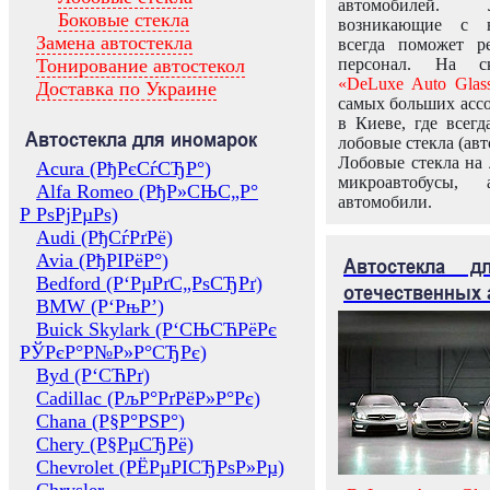
автомобилей.
Боковые стекла
возникающие с в
Замена автостекла
всегда поможет 
Тонирование автостекол
персонал. На ск
«DeLuxe Auto Glas
Доставка по Украине
самых больших ассо
в Киеве, где всег
Автостекла для иномарок
лобовые стекла (авт
Лобовые стекла на 
Acura (РђРєСѓСЂР°)
микроавтобусы, 
Alfa Romeo (РђР»СЊС„Р°
автомобили.
Р РѕРјРµРѕ)
Audi (РђСѓРґРё)
Avia (РђРІРёР°)
Автостекла 
Bedford (Р‘РµРґС„РѕСЂРґ)
отечественных 
BMW (Р‘РњР’)
Buick Skylark (Р‘СЊСЋРёРє
РЎРєР°Р№Р»Р°СЂРє)
Byd (Р‘СЋРґ)
Cadillac (РљР°РґРёР»Р°Рє)
Chana (Р§Р°РЅР°)
Chery (Р§РµСЂРё)
Chevrolet (РЁРµРІСЂРѕР»Рµ)