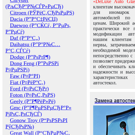
Chrysler
«DeLuxe Auto Glas
(РљСЂР°Р№СЃР»РµСЂ)
клиентам высококач
Citroen (РЎРёС‚СЂРѕРµРЅ)
для иномарок 
автомобилей по
Dacia (Р”Р°С‡РёСЏ)
ценам. Широкий ас
Daewoo (Р”СЌСѓ, Р”РµРѕ,
практически все 
Р”РµСѓ)
модификации авт
Daf (Р”Р°С„)
нашим клиентам 
Daihatsu (Р”Р°Р№С…
нервы, затрачивае
Р°С‚СЃСѓ)
необходимой моде
непосредственно с 
Dodge (Р”РѕРґР¶)
позволяет придержи
Dong Feng (Р”РѕРЅРі
и обеспечивать кл
Р¤РµРЅРі)
надежности и высо
Faw (Р¤Р°РІ)
характеристиках
Fiat (Р¤РёР°С‚)
автостекол.
Ford (Р¤РѕСЂРґ)
Foton (Р¤РѕС‚РѕРЅ)
Замена автосте
Geely (Р”Р¶РёР»Рё)
Gmc (Р”Р¶РµРЅРµСЂР°Р»
РјРѕС‚РѕСЂСЃ)
Gonow Troy (Р“РѕРЅРѕРІ
РўСЂРѕР№)
Great Wall (Р“СЂРµР№С‚