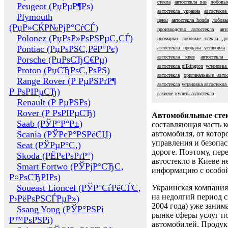
стекла
автостекла ваз
лобовые
Peugeot (РџРµР¶Рѕ)
автостекла украина
автостекла
Plymouth
цены
автостекла honda
лобовы
(РџР»СЌР№РјР°СѓСЃ)
производство автостекла
авт
Polonez (РџРѕР»РѕРЅРµС‚СЃ)
иномарки
лобовые стекла дл
Pontiac (РџРѕРЅС‚РёР°Рє)
автостекла продажа установка
автостекла киев
автостекла
Porsche (РџРѕСЂС€Рµ)
автостекла pilkington
установка
Proton (РџСЂРѕС‚РѕРЅ)
автостекла
оригинальные автос
Range Rover (Р РµРЅРґР¶
автостекла
установка автостекла
Р РѕРІРµСЂ)
в киеве
купить автостекла
Renault (Р РµРЅРѕ)
Rover (Р РѕРІРµСЂ)
Автомобильные сте
Saab (РЎР°Р°Р±)
составляющая часть 
Scania (РЎРєР°РЅРёСЏ)
автомобиля, от котор
управления и безопа
Seat (РЎРµР°С‚)
дороге. Поэтому, пере
Skoda (РЁРєРѕРґР°)
автостекло в Киеве н
Smart Fortwo (РЎРјР°СЂС‚
информацию с особо
Р¤РѕСЂРІРѕ)
Soueast Lioncel (РЎР°СѓРёСЃС‚
Украинская компания 
на недолгий период с
Р›РёРѕРЅСЃРµР»)
2004 года) уже заним
Ssang Yong (РЎР°РЅРі
рынке сферы услуг п
Р™РѕРЅРі)
автомобилей. Проду