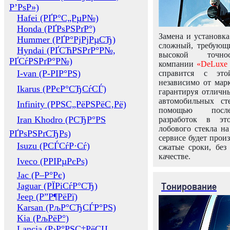
Р’РѕР»)
Hafei (РҐР°С„РµР№)
Honda (РҐРѕРЅРґР°)
Замена и установка
Hummer (РҐР°РјРјРµСЂ)
сложный, требующ
Hyndai (РҐСЋРЅРґР°Р№,
высокой точно
РҐСѓРЅРґР°Р№)
компании
«DeLuxe 
I-van (Р-РІР°РЅ)
справится с это
независимо от марк
Ikarus (РРєР°СЂСѓСЃ)
гарантируя отличны
автомобильных ст
Infinity (РРЅС„РёРЅРёС‚Рё)
помощью посл
Iran Khodro (РСЂР°РЅ
разработок в эт
лобового стекла н
РҐРѕРЅРґСЂРѕ)
сервисе будет прои
Isuzu (РСЃСѓР·Сѓ)
сжатые сроки, без
качестве.
Iveco (РРІРµРєРѕ)
Jac (Р–Р°Рє)
Тонирование
Jaguar (РЇРіСѓР°СЂ)
Jeep (Р”Р¶РёРї)
Karsan (РљР°СЂСЃР°РЅ)
Kia (РљРёР°)
Lancia (Р›Р°РЅС‡РёСЏ,