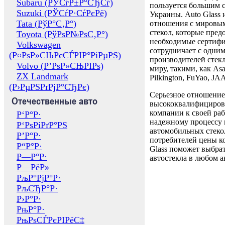
Subaru (РЎСѓР±Р°СЂСѓ)
пользуется большим 
Suzuki (РЎСѓР·СѓРєРё)
Украины. Auto Glass
Tata (РўР°С‚Р°)
отношения с мировы
стекол, которые пред
Toyota (РўРѕР№РѕС‚Р°)
необходимые сертиф
Volkswagen
сотрудничает с одни
(Р¤РѕР»СЊРєСЃРІР°РіРµРЅ)
производителей стекл
Volvo (Р’РѕР»СЊРІРѕ)
миру, такими, как Asa
ZX Landmark
Pilkington, FuYao, 
(Р›РµРЅРґРјР°СЂРє)
Серьезное отношение
Отечественные авто
высококвалифициров
компании к своей раб
Р‘Р°Р·
надежному процессу 
Р‘РѕРіРґР°РЅ
автомобильных стекол
Р’Р°Р·
потребителей цены к
Р“Р°Р·
Glass поможет выбрат
Р—Р°Р·
автостекла в любом а
Р—РёР»
РљР°РјР°Р·
РљСЂР°Р·
Р›Р°Р·
РњР°Р·
РњРѕСЃРєРІРёС‡