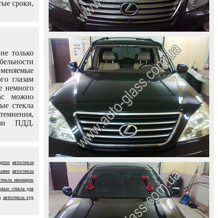
тые сроки,
не только
абельности
именяемые
го глазам
е немного
ас можно
вые стекла
темнения,
ями ПДД.
ngton
автостекла
киеве
автостекла
стекла иномарок
овые стекла для
а
автостекла xyg