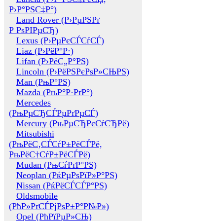
Р›Р°РЅС‡Р°)
Land Rover (Р›РµРЅРґ
Р РѕРІРµСЂ)
Lexus (Р›РµРєСЃСѓСЃ)
Liaz (Р›РёР°Р·)
Lifan (Р›РёС„Р°РЅ)
Lincoln (Р›РёРЅРєРѕР»СЊРЅ)
Man (РњР°РЅ)
Mazda (РњР°Р·РґР°)
Mercedes
(РњРµСЂСЃРµРґРµСЃ)
Mercury (РњРµСЂРєСѓСЂРё)
Mitsubishi
(РњРёС‚СЃСѓР±РёСЃРё,
РњРёС†СѓР±РёСЃРё)
Mudan (РњСѓРґР°РЅ)
Neoplan (РќРµРѕРїР»Р°РЅ)
Nissan (РќРёСЃСЃР°РЅ)
Oldsmobile
(РћР»РґСЃРјРѕР±Р°Р№Р»)
Opel (РћРїРµР»СЊ)