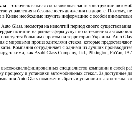
кла
– это очень важная составляющая часть конструкции автомоб
ство управления и безопасность движения на дороге. Поэтому, пе
ло в Киеве необходимо изучить информацию с особой вниматель
Auto Glass, несмотря на недолгий период своего существования 
вердые позиции на рынке сферы услуг по остеклению автомобил
пользуется большим спросом на территории Украины. Auto Glas
я с мировыми производителями стекол, которые предоставляют
каты. Компания сотрудничает с одними из лучших производител
ру, такими, как Asahi Glass Company, Ltd., Pilkington, FuYao, J
 высококвалифицированных специалистов компании к своей ра
у процессу и установки автомобильных стекол. За доступные д
мпания Auto Glass поможет выбрать и установить автостекла в