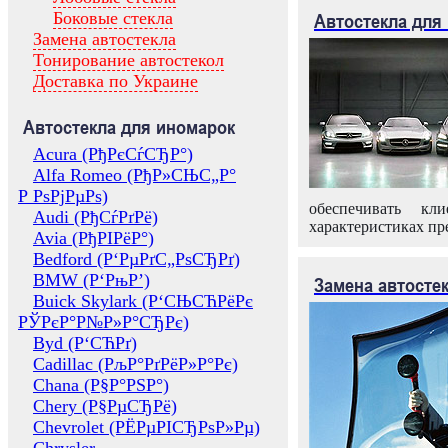
Боковые стекла
Автостекла для
Замена автостекла
Тонирование автостекол
Доставка по Украине
Автостекла для иномарок
Acura (РђРєСѓСЂР°)
Alfa Romeo (РђР»СЊС„Р°
Р РѕРјРµРѕ)
обеспечивать кл
Audi (РђСѓРґРё)
характеристиках пр
Avia (РђРІРёР°)
Bedford (Р‘РµРґС„РѕСЂРґ)
BMW (Р‘РњР’)
Замена автосте
Buick Skylark (Р‘СЊСЋРёРє
РЎРєР°Р№Р»Р°СЂРє)
Byd (Р‘СЋРґ)
Cadillac (РљР°РґРёР»Р°Рє)
Chana (Р§Р°РЅР°)
Chery (Р§РµСЂРё)
Chevrolet (РЁРµРІСЂРѕР»Рµ)