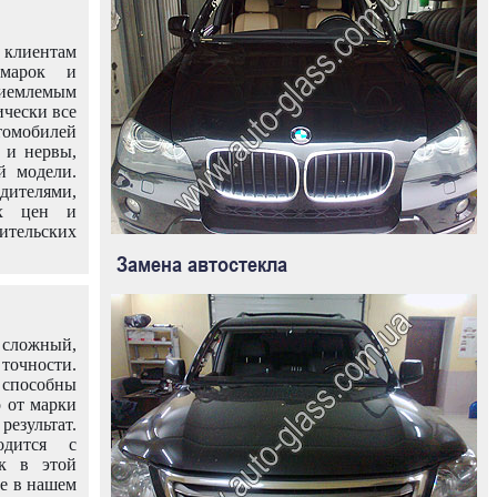
клиентам
омарок и
иемлемым
ически все
омобилей
 и нервы,
й модели.
дителями,
ых цен и
тельских
Замена автостекла
 сложный,
очности.
способны
о от марки
езультат.
одится с
к в этой
ле в нашем