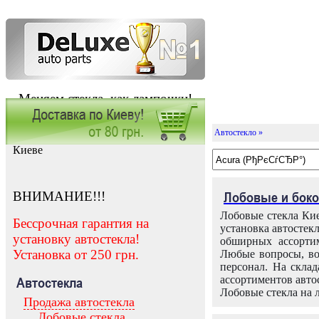
Меняем стекла, как лампочки!
Автостекло »
Заказать установку автостекла в
Киеве
ВНИМАНИЕ!!!
Лобовые и боко
Лобовые стекла Кие
Бессрочная гарантия на
установка автостек
установку автостекла!
обширных ассортим
Установка от 250 грн.
Любые вопросы, во
персонал. На скла
ассортиментов автос
Автостекла
Лобовые стекла на 
Продажа автостекла
Лобовые стекла