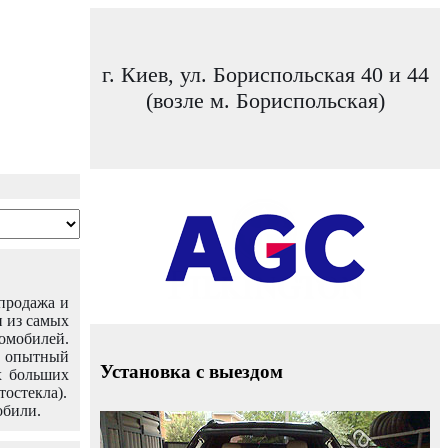
г. Киев, ул. Бориспольская 40 и 44
(возле м. Бориспольская)
 продажа и
н из самых
омобилей.
ш опытный
Установка с выездом
х больших
тостекла).
обили.