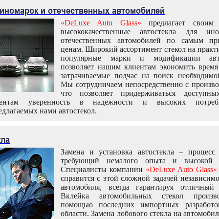
 иномарок и отечественных автомобилей
«DeLuxe Auto Glass»
предлагает своим 
высококачественные автостекла для ин
отечественных автомобилей по самым пр
ценам. Широкий ассортимент стекол на практ
популярные марки и модификации авт
позволяет нашим клиентам экономить время
затрачиваемые подчас на поиск необходимо
Мы сотрудничаем непосредственно с произво
что позволяет придерживаться доступн
иентам уверенность в надежности и высоких потреби
едлагаемых нами автостекол.
кла
Замена и установка автостекла – процесс
требующий немалого опыта и высокой т
Специалисты компании
«DeLuxe Auto Glass»
справится с этой сложной задачей независим
автомобиля, всегда гарантируя отличный р
Вклейка автомобильных стекол произв
помощью последних импортных разработо
области. Замена лобового стекла на автомоби