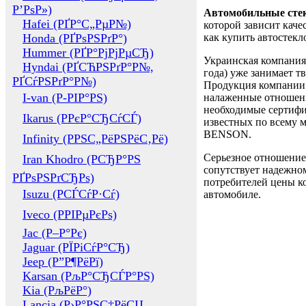
Р’РѕР»)
Автомобильные сте
Hafei (РҐР°С„РµР№)
которой зависит каче
Honda (РҐРѕРЅРґР°)
как купить автостек
Hummer (РҐР°РјРјРµСЂ)
Украинская компания 
Hyndai (РҐСЋРЅРґР°Р№,
года) уже занимает т
РҐСѓРЅРґР°Р№)
Продукция компании 
I-van (Р-РІР°РЅ)
налаженные отношени
необходимые сертифи
Ikarus (РРєР°СЂСѓСЃ)
известных по всему ми
BENSON.
Infinity (РРЅС„РёРЅРёС‚Рё)
Серьезное отношение
Iran Khodro (РСЂР°РЅ
сопутствует надежном
РҐРѕРЅРґСЂРѕ)
потребителей цены ко
Isuzu (РСЃСѓР·Сѓ)
автомобиле.
Iveco (РРІРµРєРѕ)
Jac (Р–Р°Рє)
Jaguar (РЇРіСѓР°СЂ)
Jeep (Р”Р¶РёРї)
Karsan (РљР°СЂСЃР°РЅ)
Kia (РљРёР°)
Lancia (Р›Р°РЅС‡РёСЏ,