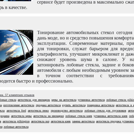
сервисе будет произведена в максимально сжа
рь в качестве.
Тонирование автомобильных стекол сегодня 
дань моде, но и средство повышения комфорт
эксплуатации. Современные материалы, пр
для тонировки, служат барьером для вредно
ультрафиолета, улучшают микроклимат и даж
снижают уровень шума в салоне. У н
затонировать лобовые стекла, задние и боко
автомобиля с любым необходимым уровнем за
в точном соответствии с требовани
одится быстро и профессионально.
нок.
57
клиентских отзывов
бовые стекла
автостекла для иномарок
цены на автостекла
установка автостекла
лобовые стекла pilki
ла
изготовление автостекла
продажа автостекла
купить автостекла
тонировка автостекла
автостекла в 
екла
автостекла ford
автостекла пежо
производство автостекла
лобовые стекла для грузовиков
авто
украина
автостекла цены
автостекла на иномарки
лобовые стекла киев
установка автостекла киев
лоб
в
автостекла pilkington
автостекла ваз
автостекла киев
замена автостекла
автостекла продажа установк
ом
лобовые автостекла