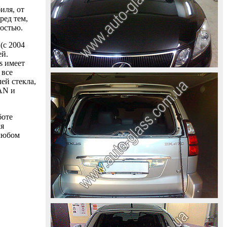
иля, от
ред тем,
ностью.
(с 2004
ей.
s имеет
 все
ей стекла,
AAN и
боте
ля
 любом