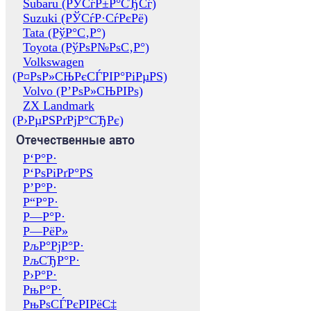
Subaru (РЎСѓР±Р°СЂСѓ)
Suzuki (РЎСѓР·СѓРєРё)
Tata (РўР°С‚Р°)
Toyota (РўРѕР№РѕС‚Р°)
Volkswagen
(Р¤РѕР»СЊРєСЃРІР°РіРµРЅ)
Volvo (Р’РѕР»СЊРІРѕ)
ZX Landmark
(Р›РµРЅРґРјР°СЂРє)
Отечественные авто
Р‘Р°Р·
Р‘РѕРіРґР°РЅ
Р’Р°Р·
Р“Р°Р·
Р—Р°Р·
Р—РёР»
РљР°РјР°Р·
РљСЂР°Р·
Р›Р°Р·
РњР°Р·
РњРѕСЃРєРІРёС‡