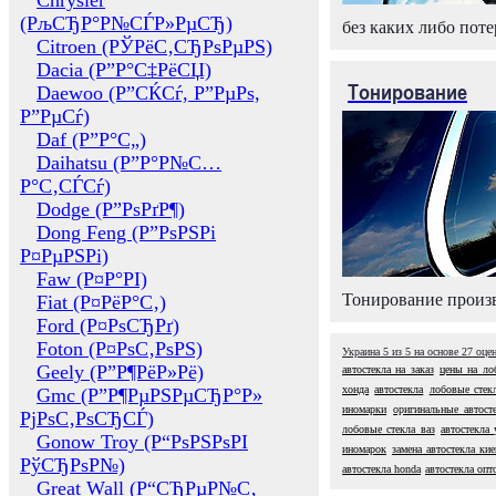
Chrysler
(РљСЂР°Р№СЃР»РµСЂ)
без каких либо поте
Citroen (РЎРёС‚СЂРѕРµРЅ)
Dacia (Р”Р°С‡РёСЏ)
Тонирование
Daewoo (Р”СЌСѓ, Р”РµРѕ,
Р”РµСѓ)
Daf (Р”Р°С„)
Daihatsu (Р”Р°Р№С…
Р°С‚СЃСѓ)
Dodge (Р”РѕРґР¶)
Dong Feng (Р”РѕРЅРі
Р¤РµРЅРі)
Faw (Р¤Р°РІ)
Тонирование произв
Fiat (Р¤РёР°С‚)
Ford (Р¤РѕСЂРґ)
Foton (Р¤РѕС‚РѕРЅ)
Украина
5
из
5
на основе
27
оце
Geely (Р”Р¶РёР»Рё)
автостекла на заказ
цены на ло
хонда
автостекла
лобовые стек
Gmc (Р”Р¶РµРЅРµСЂР°Р»
иномарки
оригинальные автост
РјРѕС‚РѕСЂСЃ)
лобовые стекла ваз
автостекла 
Gonow Troy (Р“РѕРЅРѕРІ
иномарок
замена автостекла кие
РўСЂРѕР№)
автостекла honda
автостекла опт
Great Wall (Р“СЂРµР№С‚