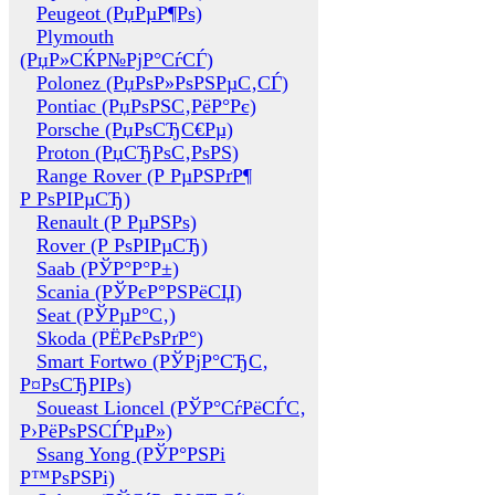
Peugeot (РџРµР¶Рѕ)
Plymouth
(РџР»СЌР№РјР°СѓСЃ)
Polonez (РџРѕР»РѕРЅРµС‚СЃ)
Pontiac (РџРѕРЅС‚РёР°Рє)
Porsche (РџРѕСЂС€Рµ)
Proton (РџСЂРѕС‚РѕРЅ)
Range Rover (Р РµРЅРґР¶
Р РѕРІРµСЂ)
Renault (Р РµРЅРѕ)
Rover (Р РѕРІРµСЂ)
Saab (РЎР°Р°Р±)
Scania (РЎРєР°РЅРёСЏ)
Seat (РЎРµР°С‚)
Skoda (РЁРєРѕРґР°)
Smart Fortwo (РЎРјР°СЂС‚
Р¤РѕСЂРІРѕ)
Soueast Lioncel (РЎР°СѓРёСЃС‚
Р›РёРѕРЅСЃРµР»)
Ssang Yong (РЎР°РЅРі
Р™РѕРЅРі)