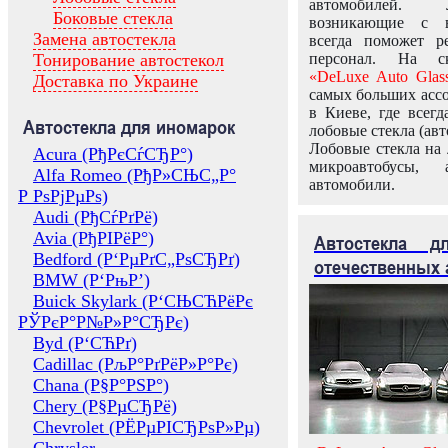
автомобилей.
Боковые стекла
возникающие с в
Замена автостекла
всегда поможет 
Тонирование автостекол
персонал. На ск
«DeLuxe Auto Glas
Доставка по Украине
самых больших ассо
в Киеве, где всег
Автостекла для иномарок
лобовые стекла (авт
Лобовые стекла на 
Acura (РђРєСѓСЂР°)
микроавтобусы, 
Alfa Romeo (РђР»СЊС„Р°
автомобили.
Р РѕРјРµРѕ)
Audi (РђСѓРґРё)
Avia (РђРІРёР°)
Автостекла 
Bedford (Р‘РµРґС„РѕСЂРґ)
отечественных 
BMW (Р‘РњР’)
Buick Skylark (Р‘СЊСЋРёРє
РЎРєР°Р№Р»Р°СЂРє)
Byd (Р‘СЋРґ)
Cadillac (РљР°РґРёР»Р°Рє)
Chana (Р§Р°РЅР°)
Chery (Р§РµСЂРё)
Chevrolet (РЁРµРІСЂРѕР»Рµ)