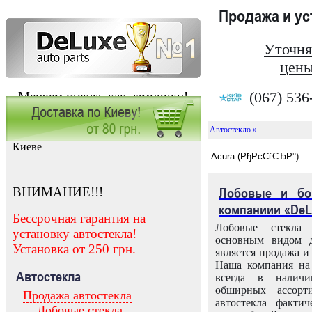
Продажа и у
Уточня
цены
(067) 536
Меняем стекла, как лампочки!
Автостекло »
Заказать установку автостекла в
Киеве
ВНИМАНИЕ!!!
Лобовые и бо
компаниии «DeL
Бессрочная гарантия на
Лобовые стекла
установку автостекла!
основным видом д
Установка от 250 грн.
является продажа и 
Наша компания на 
Автостекла
всегда в налич
обширных ассорт
Продажа автостекла
автостекла факти
Лобовые стекла