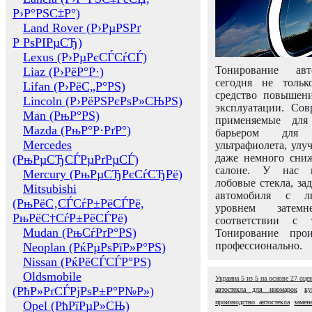
Р›Р°РЅС‡Р°)
Land Rover (Р›РµРЅРґ
Р РѕРІРµСЂ)
Lexus (Р›РµРєСЃСѓСЃ)
Тонирование авт
Liaz (Р›РёР°Р·)
сегодня не толь
Lifan (Р›РёС„Р°РЅ)
средство повышени
Lincoln (Р›РёРЅРєРѕР»СЊРЅ)
эксплуатации. Сов
Man (РњР°РЅ)
применяемые для
Mazda (РњР°Р·РґР°)
барьером для 
Mercedes
ультрафиолета, ул
даже немного сни
(РњРµСЂСЃРµРґРµСЃ)
салоне. У нас м
Mercury (РњРµСЂРєСѓСЂРё)
лобовые стекла, за
Mitsubishi
автомобиля с л
(РњРёС‚СЃСѓР±РёСЃРё,
уровнем затем
РњРёС†СѓР±РёСЃРё)
соответствии с 
Mudan (РњСѓРґР°РЅ)
Тонирование про
профессионально.
Neoplan (РќРµРѕРїР»Р°РЅ)
Nissan (РќРёСЃСЃР°РЅ)
Oldsmobile
Украина
5
из
5
на основе
27
оце
(РћР»РґСЃРјРѕР±Р°Р№Р»)
автостекла для иномарок
ку
производство автостекла
замен
Opel (РћРїРµР»СЊ)