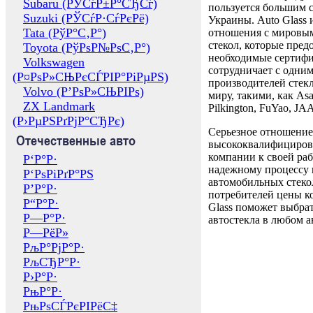
Subaru (РЎСѓР±Р°СЂСѓ)
пользуется большим 
Suzuki (РЎСѓР·СѓРєРё)
Украины. Auto Glass
Tata (РўР°С‚Р°)
отношения с мировы
стекол, которые пред
Toyota (РўРѕР№РѕС‚Р°)
необходимые сертиф
Volkswagen
сотрудничает с одни
(Р¤РѕР»СЊРєСЃРІР°РіРµРЅ)
производителей стекл
Volvo (Р’РѕР»СЊРІРѕ)
миру, такими, как Asa
ZX Landmark
Pilkington, FuYao, 
(Р›РµРЅРґРјР°СЂРє)
Серьезное отношение
Отечественные авто
высококвалифициров
компании к своей раб
Р‘Р°Р·
надежному процессу 
Р‘РѕРіРґР°РЅ
автомобильных стекол
Р’Р°Р·
потребителей цены к
Р“Р°Р·
Glass поможет выбрат
Р—Р°Р·
автостекла в любом а
Р—РёР»
РљР°РјР°Р·
РљСЂР°Р·
Р›Р°Р·
РњР°Р·
РњРѕСЃРєРІРёС‡