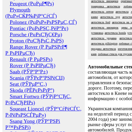
автостекла иномарки
оригина
Peugeot (РџРµР¶Рѕ)
тонировка автостекла
лобов
Plymouth
автостекла оптом
автостекла
(РџР»СЌР№РјР°СѓСЃ)
киеве
автостекла xyg
автосте
Polonez (РџРѕР»РѕРЅРµС‚СЃ)
автостекла ford
автостекла на з
Pontiac (РџРѕРЅС‚РёР°Рє)
автостекла иномарок
цены на
установка
автостекла honda
уст
Porsche (РџРѕСЂС€Рµ)
автостекла украина
автостек
Proton (РџСЂРѕС‚РѕРЅ)
автостекла pilkington
лобовые ст
Range Rover (Р РµРЅРґР¶
продажа автостекла
изготовлен
Р РѕРІРµСЂ)
киев
лобовые стекла для грузов
Renault (Р РµРЅРѕ)
Rover (Р РѕРІРµСЂ)
Автомобильные сте
Saab (РЎР°Р°Р±)
составляющая часть 
Scania (РЎРєР°РЅРёСЏ)
автомобиля, от котор
управления и безопа
Seat (РЎРµР°С‚)
дороге. Поэтому, пере
Skoda (РЁРєРѕРґР°)
автостекло в Киеве н
Smart Fortwo (РЎРјР°СЂС‚
информацию с особо
Р¤РѕСЂРІРѕ)
Soueast Lioncel (РЎР°СѓРёСЃС‚
Украинская компания 
на недолгий период с
Р›РёРѕРЅСЃРµР»)
2004 года) уже заним
Ssang Yong (РЎР°РЅРі
рынке сферы услуг п
Р™РѕРЅРі)
автомобилей. Проду