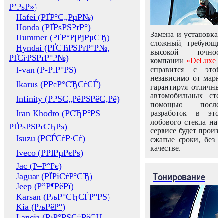
Р’РѕР»)
Hafei (РҐР°С„РµР№)
Honda (РҐРѕРЅРґР°)
Замена и установка
Hummer (РҐР°РјРјРµСЂ)
сложный, требующ
Hyndai (РҐСЋРЅРґР°Р№,
высокой точно
РҐСѓРЅРґР°Р№)
компании
«DeLuxe 
I-van (Р-РІР°РЅ)
справится с это
независимо от марк
Ikarus (РРєР°СЂСѓСЃ)
гарантируя отличны
автомобильных ст
Infinity (РРЅС„РёРЅРёС‚Рё)
помощью посл
Iran Khodro (РСЂР°РЅ
разработок в эт
лобового стекла н
РҐРѕРЅРґСЂРѕ)
сервисе будет прои
Isuzu (РСЃСѓР·Сѓ)
сжатые сроки, без
качестве.
Iveco (РРІРµРєРѕ)
Jac (Р–Р°Рє)
Тонирование
Jaguar (РЇРіСѓР°СЂ)
Jeep (Р”Р¶РёРї)
Karsan (РљР°СЂСЃР°РЅ)
Kia (РљРёР°)
Lancia (Р›Р°РЅС‡РёСЏ,