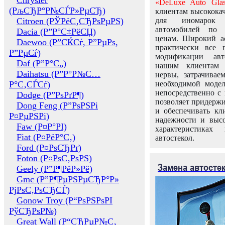
Chrysler
«DeLuxe Auto Glas
(РљСЂР°Р№СЃР»РµСЂ)
клиентам высококач
Citroen (РЎРёС‚СЂРѕРµРЅ)
для иномарок 
автомобилей по
Dacia (Р”Р°С‡РёСЏ)
ценам. Широкий ас
Daewoo (Р”СЌСѓ, Р”РµРѕ,
практически все 
Р”РµСѓ)
модификации авт
Daf (Р”Р°С„)
нашим клиентам 
Daihatsu (Р”Р°Р№С…
нервы, затрачивае
Р°С‚СЃСѓ)
необходимой моде
непосредственно с 
Dodge (Р”РѕРґР¶)
позволяет придержи
Dong Feng (Р”РѕРЅРі
и обеспечивать кл
Р¤РµРЅРі)
надежности и высо
Faw (Р¤Р°РІ)
характеристиках
Fiat (Р¤РёР°С‚)
автостекол.
Ford (Р¤РѕСЂРґ)
Foton (Р¤РѕС‚РѕРЅ)
Замена автосте
Geely (Р”Р¶РёР»Рё)
Gmc (Р”Р¶РµРЅРµСЂР°Р»
РјРѕС‚РѕСЂСЃ)
Gonow Troy (Р“РѕРЅРѕРІ
РўСЂРѕР№)
Great Wall (Р“СЂРµР№С‚