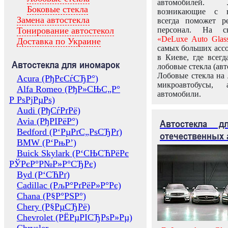
автомобилей.
Боковые стекла
возникающие с в
Замена автостекла
всегда поможет 
Тонирование автостекол
персонал. На ск
«DeLuxe Auto Glas
Доставка по Украине
самых больших ассо
в Киеве, где всег
Автостекла для иномарок
лобовые стекла (авт
Лобовые стекла на 
Acura (РђРєСѓСЂР°)
микроавтобусы, 
Alfa Romeo (РђР»СЊС„Р°
автомобили.
Р РѕРјРµРѕ)
Audi (РђСѓРґРё)
Avia (РђРІРёР°)
Автостекла 
Bedford (Р‘РµРґС„РѕСЂРґ)
отечественных 
BMW (Р‘РњР’)
Buick Skylark (Р‘СЊСЋРёРє
РЎРєР°Р№Р»Р°СЂРє)
Byd (Р‘СЋРґ)
Cadillac (РљР°РґРёР»Р°Рє)
Chana (Р§Р°РЅР°)
Chery (Р§РµСЂРё)
Chevrolet (РЁРµРІСЂРѕР»Рµ)