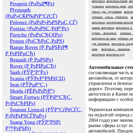
автостекла
автостекла honda
авт
Peugeot (РџРµР¶Рѕ)
установка
автостекла цены
лоб
Plymouth
стекла для грузовиков
автост
(РџР»СЌР№РјР°СѓСЃ)
лобовые стекла pilkington
а
Polonez (РџРѕР»РѕРЅРµС‚СЃ)
автостекла
изготовление автосте
Pontiac (РџРѕРЅС‚РёР°Рє)
замена автостекла
автостекла в
купить автостекла
лобовые 
Porsche (РџРѕСЂС€Рµ)
автостекла на заказ
лобовые ст
Proton (РџСЂРѕС‚РѕРЅ)
для иномарок
автостекла хонда
Range Rover (Р РµРЅРґР¶
киев
автостекла иномарок
Р РѕРІРµСЂ)
автостекла
автостекла xyg
Renault (Р РµРЅРѕ)
Rover (Р РѕРІРµСЂ)
Автомобильные сте
Saab (РЎР°Р°Р±)
составляющая часть 
Scania (РЎРєР°РЅРёСЏ)
автомобиля, от котор
управления и безопа
Seat (РЎРµР°С‚)
дороге. Поэтому, пере
Skoda (РЁРєРѕРґР°)
автостекло в Киеве н
Smart Fortwo (РЎРјР°СЂС‚
информацию с особо
Р¤РѕСЂРІРѕ)
Soueast Lioncel (РЎР°СѓРёСЃС‚
Украинская компания 
на недолгий период с
Р›РёРѕРЅСЃРµР»)
2004 года) уже заним
Ssang Yong (РЎР°РЅРі
рынке сферы услуг п
Р™РѕРЅРі)
автомобилей. Проду