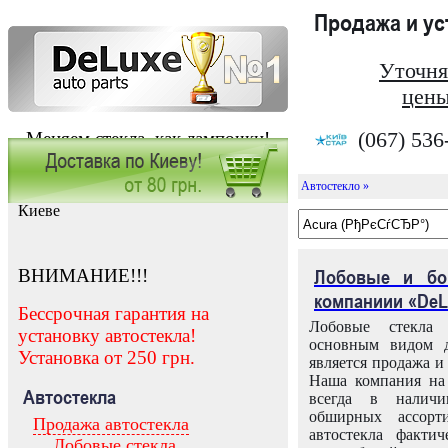
Продажа и у
Уточня
цены
(067) 536
Меняем стекла, как лампочки!
Автостекло »
Заказать установку автостекла в
Киеве
ВНИМАНИЕ!!!
Лобовые и бо
компаниии «DeL
Бессрочная гарантия на
Лобовые стекла
установку автостекла!
основным видом д
Установка от 250 грн.
является продажа и 
Наша компания на 
Автостекла
всегда в налич
обширных ассорт
Продажа автостекла
автостекла факти
Лобовые стекла