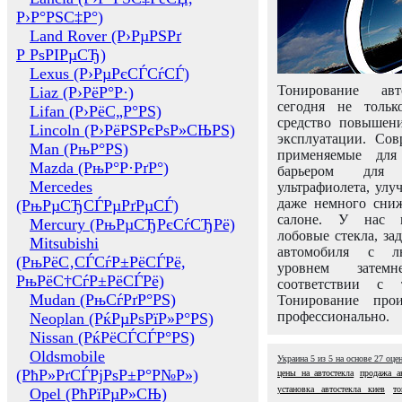
Р›Р°РЅС‡Р°)
Land Rover (Р›РµРЅРґ
Р РѕРІРµСЂ)
Lexus (Р›РµРєСЃСѓСЃ)
Тонирование авт
Liaz (Р›РёР°Р·)
сегодня не толь
Lifan (Р›РёС„Р°РЅ)
средство повышени
Lincoln (Р›РёРЅРєРѕР»СЊРЅ)
эксплуатации. Сов
Man (РњР°РЅ)
применяемые для
Mazda (РњР°Р·РґР°)
барьером для 
Mercedes
ультрафиолета, ул
даже немного сни
(РњРµСЂСЃРµРґРµСЃ)
салоне. У нас м
Mercury (РњРµСЂРєСѓСЂРё)
лобовые стекла, за
Mitsubishi
автомобиля с л
(РњРёС‚СЃСѓР±РёСЃРё,
уровнем затем
РњРёС†СѓР±РёСЃРё)
соответствии с 
Mudan (РњСѓРґР°РЅ)
Тонирование про
профессионально.
Neoplan (РќРµРѕРїР»Р°РЅ)
Nissan (РќРёСЃСЃР°РЅ)
Oldsmobile
Украина
5
из
5
на основе
27
оце
(РћР»РґСЃРјРѕР±Р°Р№Р»)
цены на автостекла
продажа ав
установка автостекла киев
то
Opel (РћРїРµР»СЊ)