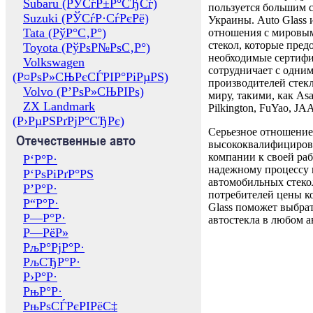
Subaru (РЎСѓР±Р°СЂСѓ)
пользуется большим 
Suzuki (РЎСѓР·СѓРєРё)
Украины. Auto Glass
Tata (РўР°С‚Р°)
отношения с мировы
стекол, которые пред
Toyota (РўРѕР№РѕС‚Р°)
необходимые сертиф
Volkswagen
сотрудничает с одни
(Р¤РѕР»СЊРєСЃРІР°РіРµРЅ)
производителей стекл
Volvo (Р’РѕР»СЊРІРѕ)
миру, такими, как Asa
ZX Landmark
Pilkington, FuYao, 
(Р›РµРЅРґРјР°СЂРє)
Серьезное отношение
Отечественные авто
высококвалифициров
компании к своей раб
Р‘Р°Р·
надежному процессу 
Р‘РѕРіРґР°РЅ
автомобильных стекол
Р’Р°Р·
потребителей цены к
Р“Р°Р·
Glass поможет выбрат
Р—Р°Р·
автостекла в любом а
Р—РёР»
РљР°РјР°Р·
РљСЂР°Р·
Р›Р°Р·
РњР°Р·
РњРѕСЃРєРІРёС‡