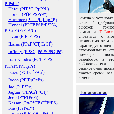
Р’РѕР»)
Hafei (РҐР°С„РµР№)
Honda (РҐРѕРЅРґР°)
Замена и установка
Hummer (РҐР°РјРјРµСЂ)
сложный, требующ
Hyndai (РҐСЋРЅРґР°Р№,
высокой точно
РҐСѓРЅРґР°Р№)
компании
«DeLuxe 
I-van (Р-РІР°РЅ)
справится с это
независимо от марк
Ikarus (РРєР°СЂСѓСЃ)
гарантируя отличны
автомобильных ст
Infinity (РРЅС„РёРЅРёС‚Рё)
помощью посл
Iran Khodro (РСЂР°РЅ
разработок в эт
лобового стекла н
РҐРѕРЅРґСЂРѕ)
сервисе будет прои
Isuzu (РСЃСѓР·Сѓ)
сжатые сроки, без
качестве.
Iveco (РРІРµРєРѕ)
Jac (Р–Р°Рє)
Тонирование
Jaguar (РЇРіСѓР°СЂ)
Jeep (Р”Р¶РёРї)
Karsan (РљР°СЂСЃР°РЅ)
Kia (РљРёР°)
Lancia (Р›Р°РЅС‡РёСЏ,