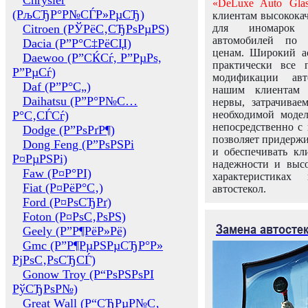
Chrysler
«DeLuxe Auto Glas
(РљСЂР°Р№СЃР»РµСЂ)
клиентам высококач
Citroen (РЎРёС‚СЂРѕРµРЅ)
для иномарок 
автомобилей по
Dacia (Р”Р°С‡РёСЏ)
ценам. Широкий ас
Daewoo (Р”СЌСѓ, Р”РµРѕ,
практически все 
Р”РµСѓ)
модификации авт
Daf (Р”Р°С„)
нашим клиентам 
Daihatsu (Р”Р°Р№С…
нервы, затрачивае
Р°С‚СЃСѓ)
необходимой моде
непосредственно с 
Dodge (Р”РѕРґР¶)
позволяет придержи
Dong Feng (Р”РѕРЅРі
и обеспечивать кл
Р¤РµРЅРі)
надежности и высо
Faw (Р¤Р°РІ)
характеристиках
Fiat (Р¤РёР°С‚)
автостекол.
Ford (Р¤РѕСЂРґ)
Foton (Р¤РѕС‚РѕРЅ)
Замена автосте
Geely (Р”Р¶РёР»Рё)
Gmc (Р”Р¶РµРЅРµСЂР°Р»
РјРѕС‚РѕСЂСЃ)
Gonow Troy (Р“РѕРЅРѕРІ
РўСЂРѕР№)
Great Wall (Р“СЂРµР№С‚