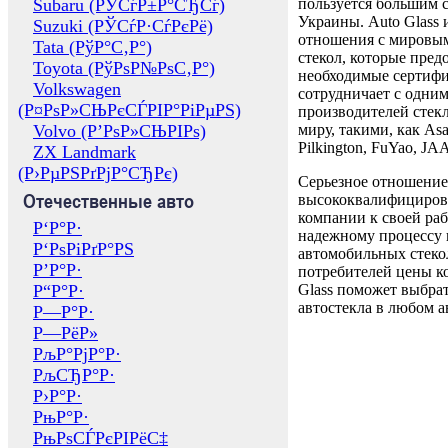
Subaru (РЎСѓР±Р°СЂСѓ)
пользуется большим 
Украины. Auto Glass
Suzuki (РЎСѓР·СѓРєРё)
отношения с мировы
Tata (РўР°С‚Р°)
стекол, которые пред
Toyota (РўРѕР№РѕС‚Р°)
необходимые сертиф
Volkswagen
сотрудничает с одни
(Р¤РѕР»СЊРєСЃРІР°РіРµРЅ)
производителей стекл
Volvo (Р’РѕР»СЊРІРѕ)
миру, такими, как Asa
Pilkington, FuYao, 
ZX Landmark
(Р›РµРЅРґРјР°СЂРє)
Серьезное отношение
Отечественные авто
высококвалифициров
компании к своей раб
Р‘Р°Р·
надежному процессу 
Р‘РѕРіРґР°РЅ
автомобильных стекол
Р’Р°Р·
потребителей цены к
Р“Р°Р·
Glass поможет выбрат
автостекла в любом а
Р—Р°Р·
Р—РёР»
РљР°РјР°Р·
РљСЂР°Р·
Р›Р°Р·
РњР°Р·
РњРѕСЃРєРІРёС‡