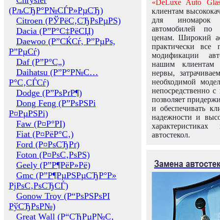
Chrysler
«DeLuxe Auto Glas
(РљСЂР°Р№СЃР»РµСЂ)
клиентам высококач
Citroen (РЎРёС‚СЂРѕРµРЅ)
для иномарок 
автомобилей по
Dacia (Р”Р°С‡РёСЏ)
ценам. Широкий ас
Daewoo (Р”СЌСѓ, Р”РµРѕ,
практически все 
Р”РµСѓ)
модификации авт
Daf (Р”Р°С„)
нашим клиентам 
Daihatsu (Р”Р°Р№С…
нервы, затрачивае
Р°С‚СЃСѓ)
необходимой моде
непосредственно с 
Dodge (Р”РѕРґР¶)
позволяет придержи
Dong Feng (Р”РѕРЅРі
и обеспечивать кл
Р¤РµРЅРі)
надежности и высо
Faw (Р¤Р°РІ)
характеристиках
Fiat (Р¤РёР°С‚)
автостекол.
Ford (Р¤РѕСЂРґ)
Foton (Р¤РѕС‚РѕРЅ)
Замена автосте
Geely (Р”Р¶РёР»Рё)
Gmc (Р”Р¶РµРЅРµСЂР°Р»
РјРѕС‚РѕСЂСЃ)
Gonow Troy (Р“РѕРЅРѕРІ
РўСЂРѕР№)
Great Wall (Р“СЂРµР№С‚