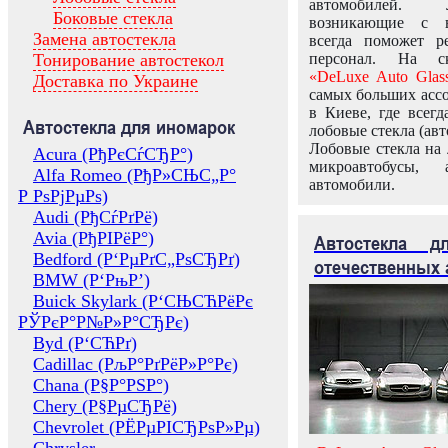
автомобилей.
Боковые стекла
возникающие с в
Замена автостекла
всегда поможет 
Тонирование автостекол
персонал. На ск
«DeLuxe Auto Glas
Доставка по Украине
самых больших ассо
в Киеве, где всег
Автостекла для иномарок
лобовые стекла (авт
Лобовые стекла на 
Acura (РђРєСѓСЂР°)
микроавтобусы, 
Alfa Romeo (РђР»СЊС„Р°
автомобили.
Р РѕРјРµРѕ)
Audi (РђСѓРґРё)
Avia (РђРІРёР°)
Автостекла 
Bedford (Р‘РµРґС„РѕСЂРґ)
отечественных 
BMW (Р‘РњР’)
Buick Skylark (Р‘СЊСЋРёРє
РЎРєР°Р№Р»Р°СЂРє)
Byd (Р‘СЋРґ)
Cadillac (РљР°РґРёР»Р°Рє)
Chana (Р§Р°РЅР°)
Chery (Р§РµСЂРё)
Chevrolet (РЁРµРІСЂРѕР»Рµ)