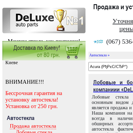
Продажа и у
Уточня
цены
(067) 536
Меняем стекла, как лампочки!
Автостекло »
Заказать установку автостекла в
Киеве
ВНИМАНИЕ!!!
Лобовые и бо
компаниии «DeL
Бессрочная гарантия на
Лобовые стекла
установку автостекла!
основным видом д
Установка от 250 грн.
является продажа и 
Наша компания на 
Автостекла
всегда в налич
обширных ассорт
Продажа автостекла
автостекла факти
Лобовые стекла