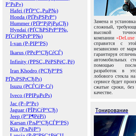
Р’РѕР»)
Hafei (РҐР°С„РµР№)
Honda (РҐРѕРЅРґР°)
Замена и установка
Hummer (РҐР°РјРјРµСЂ)
сложный, требующ
Hyndai (РҐСЋРЅРґР°Р№,
высокой точно
РҐСѓРЅРґР°Р№)
компании
«DeLuxe 
I-van (Р-РІР°РЅ)
справится с это
независимо от марк
Ikarus (РРєР°СЂСѓСЃ)
гарантируя отличны
автомобильных ст
Infinity (РРЅС„РёРЅРёС‚Рё)
помощью посл
Iran Khodro (РСЂР°РЅ
разработок в эт
лобового стекла н
РҐРѕРЅРґСЂРѕ)
сервисе будет прои
Isuzu (РСЃСѓР·Сѓ)
сжатые сроки, без
качестве.
Iveco (РРІРµРєРѕ)
Jac (Р–Р°Рє)
Тонирование
Jaguar (РЇРіСѓР°СЂ)
Jeep (Р”Р¶РёРї)
Karsan (РљР°СЂСЃР°РЅ)
Kia (РљРёР°)
Lancia (Р›Р°РЅС‡РёСЏ,