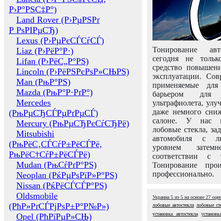
Р›Р°РЅС‡Р°)
Land Rover (Р›РµРЅРґ
Р РѕРІРµСЂ)
Lexus (Р›РµРєСЃСѓСЃ)
Тонирование авт
Liaz (Р›РёР°Р·)
сегодня не толь
Lifan (Р›РёС„Р°РЅ)
средство повышени
Lincoln (Р›РёРЅРєРѕР»СЊРЅ)
эксплуатации. Сов
Man (РњР°РЅ)
применяемые для
Mazda (РњР°Р·РґР°)
барьером для 
Mercedes
ультрафиолета, ул
даже немного сни
(РњРµСЂСЃРµРґРµСЃ)
салоне. У нас м
Mercury (РњРµСЂРєСѓСЂРё)
лобовые стекла, за
Mitsubishi
автомобиля с л
(РњРёС‚СЃСѓР±РёСЃРё,
уровнем затем
РњРёС†СѓР±РёСЃРё)
соответствии с 
Mudan (РњСѓРґР°РЅ)
Тонирование про
профессионально.
Neoplan (РќРµРѕРїР»Р°РЅ)
Nissan (РќРёСЃСЃР°РЅ)
Oldsmobile
Украина
5
из
5
на основе
27
оце
(РћР»РґСЃРјРѕР±Р°Р№Р»)
лобовые автостекла
лобовые ст
установка автостекла
установк
Opel (РћРїРµР»СЊ)