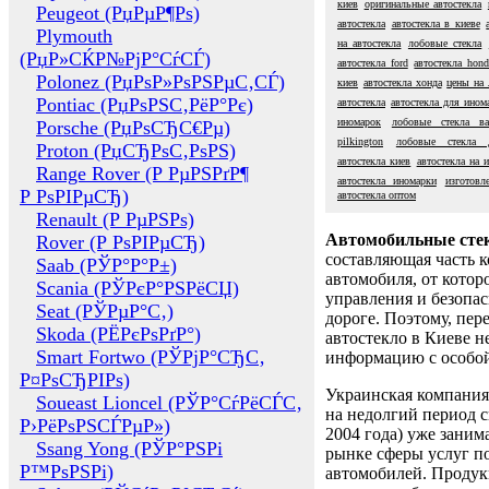
киев
оригинальные автостекла
Peugeot (РџРµР¶Рѕ)
автостекла
автостекла в киеве
Plymouth
на автостекла
лобовые стекла
(РџР»СЌР№РјР°СѓСЃ)
автостекла ford
автостекла hond
Polonez (РџРѕР»РѕРЅРµС‚СЃ)
киев
автостекла хонда
цены на 
Pontiac (РџРѕРЅС‚РёР°Рє)
автостекла
автостекла для ином
иномарок
лобовые стекла ва
Porsche (РџРѕСЂС€Рµ)
pilkington
лобовые стекла 
Proton (РџСЂРѕС‚РѕРЅ)
автостекла киев
автостекла на 
Range Rover (Р РµРЅРґР¶
автостекла иномарки
изготовл
Р РѕРІРµСЂ)
автостекла оптом
Renault (Р РµРЅРѕ)
Автомобильные сте
Rover (Р РѕРІРµСЂ)
составляющая часть 
Saab (РЎР°Р°Р±)
автомобиля, от котор
Scania (РЎРєР°РЅРёСЏ)
управления и безопа
Seat (РЎРµР°С‚)
дороге. Поэтому, пере
Skoda (РЁРєРѕРґР°)
автостекло в Киеве н
Smart Fortwo (РЎРјР°СЂС‚
информацию с особо
Р¤РѕСЂРІРѕ)
Украинская компания 
Soueast Lioncel (РЎР°СѓРёСЃС‚
на недолгий период с
Р›РёРѕРЅСЃРµР»)
2004 года) уже заним
Ssang Yong (РЎР°РЅРі
рынке сферы услуг п
Р™РѕРЅРі)
автомобилей. Проду