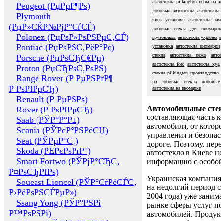
автостекла pilkington
цены на а
Peugeot (РџРµР¶Рѕ)
лобовые автостекла
автостекла
Plymouth
киев
установка автостекла
зам
(РџР»СЌР№РјР°СѓСЃ)
лобовые стекла для иномаро
Polonez (РџРѕР»РѕРЅРµС‚СЃ)
грузовиков
автостекла украина
Pontiac (РџРѕРЅС‚РёР°Рє)
установка
автостекла иномарки
стекла
автостекла пежо
авто
Porsche (РџРѕСЂС€Рµ)
автостекла ford
автостекла xyg
Proton (РџСЂРѕС‚РѕРЅ)
стекла pilkington
производство 
Range Rover (Р РµРЅРґР¶
на лобовые стекла
лобовые
Р РѕРІРµСЂ)
автостекла на иномарки
Renault (Р РµРЅРѕ)
Автомобильные сте
Rover (Р РѕРІРµСЂ)
составляющая часть 
Saab (РЎР°Р°Р±)
автомобиля, от котор
Scania (РЎРєР°РЅРёСЏ)
управления и безопа
Seat (РЎРµР°С‚)
дороге. Поэтому, пере
Skoda (РЁРєРѕРґР°)
автостекло в Киеве н
Smart Fortwo (РЎРјР°СЂС‚
информацию с особо
Р¤РѕСЂРІРѕ)
Украинская компания 
Soueast Lioncel (РЎР°СѓРёСЃС‚
на недолгий период с
Р›РёРѕРЅСЃРµР»)
2004 года) уже заним
Ssang Yong (РЎР°РЅРі
рынке сферы услуг п
Р™РѕРЅРі)
автомобилей. Проду