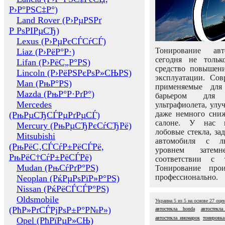
Р›Р°РЅС‡Р°)
Land Rover (Р›РµРЅРґ
Р РѕРІРµСЂ)
Lexus (Р›РµРєСЃСѓСЃ)
Тонирование авт
Liaz (Р›РёР°Р·)
сегодня не толь
Lifan (Р›РёС„Р°РЅ)
средство повышени
Lincoln (Р›РёРЅРєРѕР»СЊРЅ)
эксплуатации. Сов
Man (РњР°РЅ)
применяемые для
Mazda (РњР°Р·РґР°)
барьером для 
Mercedes
ультрафиолета, ул
даже немного сни
(РњРµСЂСЃРµРґРµСЃ)
салоне. У нас м
Mercury (РњРµСЂРєСѓСЂРё)
лобовые стекла, за
Mitsubishi
автомобиля с л
(РњРёС‚СЃСѓР±РёСЃРё,
уровнем затем
РњРёС†СѓР±РёСЃРё)
соответствии с 
Mudan (РњСѓРґР°РЅ)
Тонирование про
профессионально.
Neoplan (РќРµРѕРїР»Р°РЅ)
Nissan (РќРёСЃСЃР°РЅ)
Oldsmobile
Украина
5
из
5
на основе
27
оце
(РћР»РґСЃРјРѕР±Р°Р№Р»)
автостекла honda
автостекл
автостекла иномарок
тонировка
Opel (РћРїРµР»СЊ)