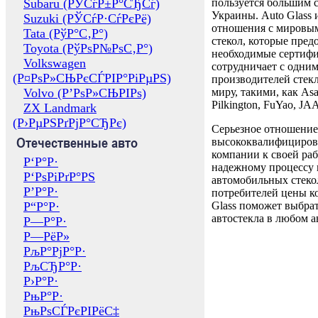
Subaru (РЎСѓР±Р°СЂСѓ)
пользуется большим 
Украины. Auto Glass
Suzuki (РЎСѓР·СѓРєРё)
отношения с мировы
Tata (РўР°С‚Р°)
стекол, которые пред
Toyota (РўРѕР№РѕС‚Р°)
необходимые сертиф
Volkswagen
сотрудничает с одни
(Р¤РѕР»СЊРєСЃРІР°РіРµРЅ)
производителей стекл
Volvo (Р’РѕР»СЊРІРѕ)
миру, такими, как Asa
Pilkington, FuYao, 
ZX Landmark
(Р›РµРЅРґРјР°СЂРє)
Серьезное отношение
Отечественные авто
высококвалифициров
компании к своей раб
Р‘Р°Р·
надежному процессу 
Р‘РѕРіРґР°РЅ
автомобильных стекол
Р’Р°Р·
потребителей цены к
Р“Р°Р·
Glass поможет выбрат
автостекла в любом а
Р—Р°Р·
Р—РёР»
РљР°РјР°Р·
РљСЂР°Р·
Р›Р°Р·
РњР°Р·
РњРѕСЃРєРІРёС‡