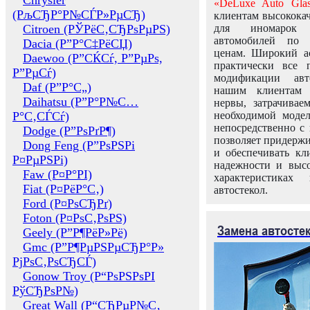
Chrysler
«DeLuxe Auto Glas
(РљСЂР°Р№СЃР»РµСЂ)
клиентам высококач
Citroen (РЎРёС‚СЂРѕРµРЅ)
для иномарок 
автомобилей по
Dacia (Р”Р°С‡РёСЏ)
ценам. Широкий ас
Daewoo (Р”СЌСѓ, Р”РµРѕ,
практически все 
Р”РµСѓ)
модификации авт
Daf (Р”Р°С„)
нашим клиентам 
Daihatsu (Р”Р°Р№С…
нервы, затрачивае
Р°С‚СЃСѓ)
необходимой моде
непосредственно с 
Dodge (Р”РѕРґР¶)
позволяет придержи
Dong Feng (Р”РѕРЅРі
и обеспечивать кл
Р¤РµРЅРі)
надежности и высо
Faw (Р¤Р°РІ)
характеристиках
Fiat (Р¤РёР°С‚)
автостекол.
Ford (Р¤РѕСЂРґ)
Foton (Р¤РѕС‚РѕРЅ)
Замена автосте
Geely (Р”Р¶РёР»Рё)
Gmc (Р”Р¶РµРЅРµСЂР°Р»
РјРѕС‚РѕСЂСЃ)
Gonow Troy (Р“РѕРЅРѕРІ
РўСЂРѕР№)
Great Wall (Р“СЂРµР№С‚