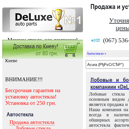
Продажа и у
Уточня
цены
(067) 536
Меняем стекла, как лампочки!
Автостекло »
Заказать установку автостекла в
Киеве
ВНИМАНИЕ!!!
Лобовые и бо
компаниии «DeL
Бессрочная гарантия на
Лобовые стекла
установку автостекла!
основным видом д
Установка от 250 грн.
является продажа и 
Наша компания на 
Автостекла
всегда в налич
обширных ассорт
Продажа автостекла
автостекла факти
Лобовые стекла