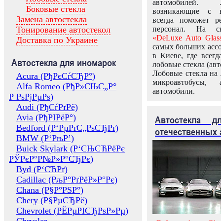
автомобилей.
Боковые стекла
возникающие с в
Замена автостекла
всегда поможет 
Тонирование автостекол
персонал. На ск
«DeLuxe Auto Glas
Доставка по Украине
самых больших ассо
в Киеве, где всег
Автостекла для иномарок
лобовые стекла (авт
Лобовые стекла на 
Acura (РђРєСѓСЂР°)
микроавтобусы, 
Alfa Romeo (РђР»СЊС„Р°
автомобили.
Р РѕРјРµРѕ)
Audi (РђСѓРґРё)
Avia (РђРІРёР°)
Автостекла 
Bedford (Р‘РµРґС„РѕСЂРґ)
отечественных 
BMW (Р‘РњР’)
Buick Skylark (Р‘СЊСЋРёРє
РЎРєР°Р№Р»Р°СЂРє)
Byd (Р‘СЋРґ)
Cadillac (РљР°РґРёР»Р°Рє)
Chana (Р§Р°РЅР°)
Chery (Р§РµСЂРё)
Chevrolet (РЁРµРІСЂРѕР»Рµ)