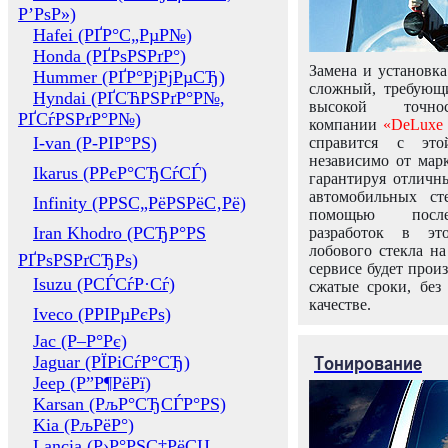
Р’РѕР»)
Hafei (РҐР°С„РµР№)
Honda (РҐРѕРЅРґР°)
Замена и установка
Hummer (РҐР°РјРјРµСЂ)
сложный, требующ
Hyndai (РҐСЋРЅРґР°Р№,
высокой точно
РҐСѓРЅРґР°Р№)
компании
«DeLuxe 
I-van (Р-РІР°РЅ)
справится с это
независимо от марк
Ikarus (РРєР°СЂСѓСЃ)
гарантируя отличны
автомобильных ст
Infinity (РРЅС„РёРЅРёС‚Рё)
помощью посл
Iran Khodro (РСЂР°РЅ
разработок в эт
лобового стекла н
РҐРѕРЅРґСЂРѕ)
сервисе будет прои
Isuzu (РСЃСѓР·Сѓ)
сжатые сроки, без
качестве.
Iveco (РРІРµРєРѕ)
Jac (Р–Р°Рє)
Тонирование
Jaguar (РЇРіСѓР°СЂ)
Jeep (Р”Р¶РёРї)
Karsan (РљР°СЂСЃР°РЅ)
Kia (РљРёР°)
Lancia (Р›Р°РЅС‡РёСЏ,