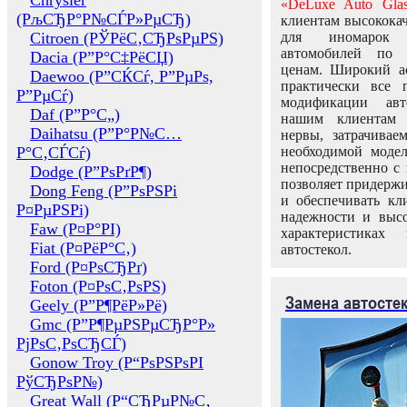
Chrysler
«DeLuxe Auto Glas
(РљСЂР°Р№СЃР»РµСЂ)
клиентам высококач
Citroen (РЎРёС‚СЂРѕРµРЅ)
для иномарок 
автомобилей по
Dacia (Р”Р°С‡РёСЏ)
ценам. Широкий ас
Daewoo (Р”СЌСѓ, Р”РµРѕ,
практически все 
Р”РµСѓ)
модификации авт
Daf (Р”Р°С„)
нашим клиентам 
Daihatsu (Р”Р°Р№С…
нервы, затрачивае
Р°С‚СЃСѓ)
необходимой моде
непосредственно с 
Dodge (Р”РѕРґР¶)
позволяет придержи
Dong Feng (Р”РѕРЅРі
и обеспечивать кл
Р¤РµРЅРі)
надежности и высо
Faw (Р¤Р°РІ)
характеристиках
Fiat (Р¤РёР°С‚)
автостекол.
Ford (Р¤РѕСЂРґ)
Foton (Р¤РѕС‚РѕРЅ)
Замена автосте
Geely (Р”Р¶РёР»Рё)
Gmc (Р”Р¶РµРЅРµСЂР°Р»
РјРѕС‚РѕСЂСЃ)
Gonow Troy (Р“РѕРЅРѕРІ
РўСЂРѕР№)
Great Wall (Р“СЂРµР№С‚