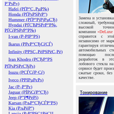
Р’РѕР»)
Hafei (РҐР°С„РµР№)
Honda (РҐРѕРЅРґР°)
Замена и установка
Hummer (РҐР°РјРјРµСЂ)
сложный, требующ
Hyndai (РҐСЋРЅРґР°Р№,
высокой точно
РҐСѓРЅРґР°Р№)
компании
«DeLuxe 
I-van (Р-РІР°РЅ)
справится с это
независимо от марк
Ikarus (РРєР°СЂСѓСЃ)
гарантируя отличны
автомобильных ст
Infinity (РРЅС„РёРЅРёС‚Рё)
помощью посл
Iran Khodro (РСЂР°РЅ
разработок в эт
лобового стекла н
РҐРѕРЅРґСЂРѕ)
сервисе будет прои
Isuzu (РСЃСѓР·Сѓ)
сжатые сроки, без
качестве.
Iveco (РРІРµРєРѕ)
Jac (Р–Р°Рє)
Тонирование
Jaguar (РЇРіСѓР°СЂ)
Jeep (Р”Р¶РёРї)
Karsan (РљР°СЂСЃР°РЅ)
Kia (РљРёР°)
Lancia (Р›Р°РЅС‡РёСЏ,