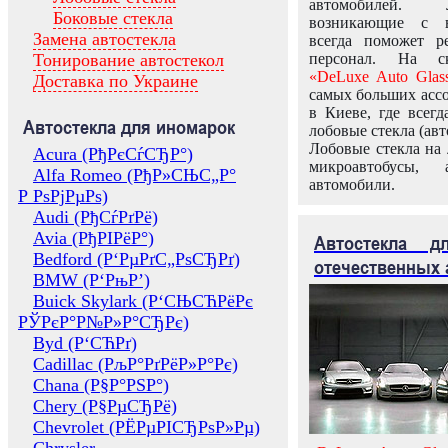
автомобилей.
Боковые стекла
возникающие с в
Замена автостекла
всегда поможет 
Тонирование автостекол
персонал. На ск
«DeLuxe Auto Glas
Доставка по Украине
самых больших ассо
в Киеве, где всег
Автостекла для иномарок
лобовые стекла (авт
Лобовые стекла на 
Acura (РђРєСѓСЂР°)
микроавтобусы, 
Alfa Romeo (РђР»СЊС„Р°
автомобили.
Р РѕРјРµРѕ)
Audi (РђСѓРґРё)
Avia (РђРІРёР°)
Автостекла 
Bedford (Р‘РµРґС„РѕСЂРґ)
отечественных 
BMW (Р‘РњР’)
Buick Skylark (Р‘СЊСЋРёРє
РЎРєР°Р№Р»Р°СЂРє)
Byd (Р‘СЋРґ)
Cadillac (РљР°РґРёР»Р°Рє)
Chana (Р§Р°РЅР°)
Chery (Р§РµСЂРё)
Chevrolet (РЁРµРІСЂРѕР»Рµ)