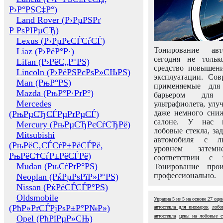
Р›Р°РЅС‡Р°)
Land Rover (Р›РµРЅРґ
Р РѕРІРµСЂ)
Lexus (Р›РµРєСЃСѓСЃ)
Тонирование авт
Liaz (Р›РёР°Р·)
сегодня не толь
Lifan (Р›РёС„Р°РЅ)
средство повышени
Lincoln (Р›РёРЅРєРѕР»СЊРЅ)
эксплуатации. Сов
Man (РњР°РЅ)
применяемые для
Mazda (РњР°Р·РґР°)
барьером для 
Mercedes
ультрафиолета, ул
даже немного сни
(РњРµСЂСЃРµРґРµСЃ)
салоне. У нас м
Mercury (РњРµСЂРєСѓСЂРё)
лобовые стекла, за
Mitsubishi
автомобиля с л
(РњРёС‚СЃСѓР±РёСЃРё,
уровнем затем
РњРёС†СѓР±РёСЃРё)
соответствии с 
Mudan (РњСѓРґР°РЅ)
Тонирование про
профессионально.
Neoplan (РќРµРѕРїР»Р°РЅ)
Nissan (РќРёСЃСЃР°РЅ)
Oldsmobile
Украина
5
из
5
на основе
27
оце
(РћР»РґСЃРјРѕР±Р°Р№Р»)
автостекла для иномарок
лобо
автостекла
цены на лобовые с
Opel (РћРїРµР»СЊ)