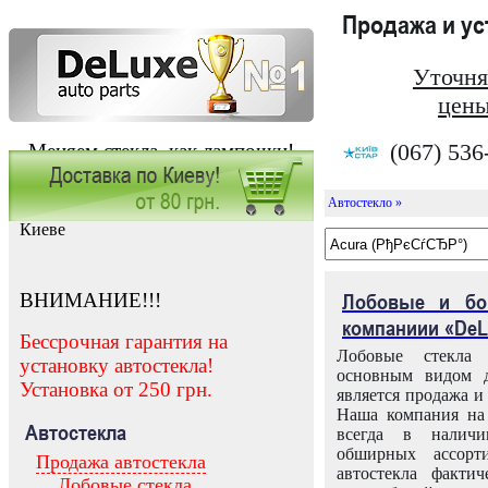
Продажа и у
Уточня
цены
(067) 536
Меняем стекла, как лампочки!
Автостекло »
Заказать установку автостекла в
Киеве
ВНИМАНИЕ!!!
Лобовые и бо
компаниии «DeL
Бессрочная гарантия на
Лобовые стекла
установку автостекла!
основным видом д
Установка от 250 грн.
является продажа и 
Наша компания на 
Автостекла
всегда в налич
обширных ассорт
Продажа автостекла
автостекла факти
Лобовые стекла