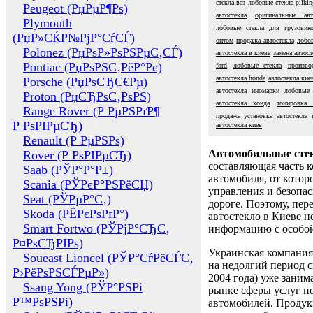
стекла ваз
лобовые стекла pilkin
Peugeot (РџРµР¶Рѕ)
автостекла
оригинальные авт
Plymouth
лобовые стекла для грузовик
(РџР»СЌР№РјР°СѓСЃ)
оптом
продажа автостекла
лобо
Polonez (РџРѕР»РѕРЅРµС‚СЃ)
автостекла в киеве
замена автост
Pontiac (РџРѕРЅС‚РёР°Рє)
ford
лобовые стекла
произво
автостекла honda
автостекла кие
Porsche (РџРѕСЂС€Рµ)
автостекла иномарки
лобовые 
Proton (РџСЂРѕС‚РѕРЅ)
автостекла хонда
тонировка 
Range Rover (Р РµРЅРґР¶
продажа установка
автостекла 
Р РѕРІРµСЂ)
автостекла киев
Renault (Р РµРЅРѕ)
Автомобильные сте
Rover (Р РѕРІРµСЂ)
составляющая часть 
Saab (РЎР°Р°Р±)
автомобиля, от котор
Scania (РЎРєР°РЅРёСЏ)
управления и безопа
Seat (РЎРµР°С‚)
дороге. Поэтому, пере
Skoda (РЁРєРѕРґР°)
автостекло в Киеве н
Smart Fortwo (РЎРјР°СЂС‚
информацию с особо
Р¤РѕСЂРІРѕ)
Украинская компания 
Soueast Lioncel (РЎР°СѓРёСЃС‚
на недолгий период с
Р›РёРѕРЅСЃРµР»)
2004 года) уже заним
Ssang Yong (РЎР°РЅРі
рынке сферы услуг п
Р™РѕРЅРі)
автомобилей. Проду