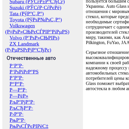
Subaru (РЎСѓР±Р°СЂСѓ)
пользуется большим 
Украины. Auto Glass
Suzuki (РЎСѓР·СѓРєРё)
отношения с мировы
Tata (РўР°С‚Р°)
стекол, которые пред
Toyota (РўРѕР№РѕС‚Р°)
необходимые сертиф
Volkswagen
сотрудничает с одни
(Р¤РѕР»СЊРєСЃРІР°РіРµРЅ)
производителей стекл
Volvo (Р’РѕР»СЊРІРѕ)
миру, такими, как Asa
Pilkington, FuYao, 
ZX Landmark
(Р›РµРЅРґРјР°СЂРє)
Серьезное отношение
Отечественные авто
высококвалифициров
компании к своей раб
Р‘Р°Р·
надежному процессу 
Р‘РѕРіРґР°РЅ
автомобильных стекол
Р’Р°Р·
потребителей цены к
Р“Р°Р·
Glass поможет выбрат
автостекла в любом а
Р—Р°Р·
Р—РёР»
РљР°РјР°Р·
РљСЂР°Р·
Р›Р°Р·
РњР°Р·
РњРѕСЃРєРІРёС‡