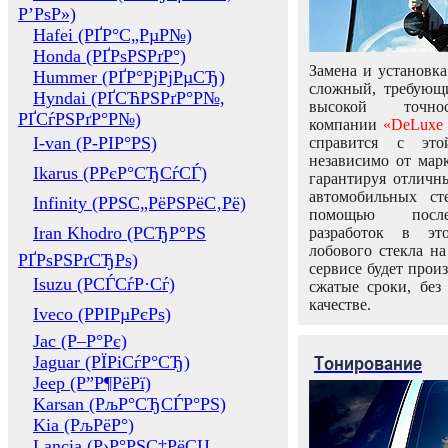
Р’РѕР»)
Hafei (РҐР°С„РµР№)
Honda (РҐРѕРЅРґР°)
Замена и установка
Hummer (РҐР°РјРјРµСЂ)
сложный, требующ
Hyndai (РҐСЋРЅРґР°Р№,
высокой точно
РҐСѓРЅРґР°Р№)
компании
«DeLuxe 
I-van (Р-РІР°РЅ)
справится с это
независимо от марк
Ikarus (РРєР°СЂСѓСЃ)
гарантируя отличны
автомобильных ст
Infinity (РРЅС„РёРЅРёС‚Рё)
помощью посл
Iran Khodro (РСЂР°РЅ
разработок в эт
лобового стекла н
РҐРѕРЅРґСЂРѕ)
сервисе будет прои
Isuzu (РСЃСѓР·Сѓ)
сжатые сроки, без
качестве.
Iveco (РРІРµРєРѕ)
Jac (Р–Р°Рє)
Тонирование
Jaguar (РЇРіСѓР°СЂ)
Jeep (Р”Р¶РёРї)
Karsan (РљР°СЂСЃР°РЅ)
Kia (РљРёР°)
Lancia (Р›Р°РЅС‡РёСЏ,