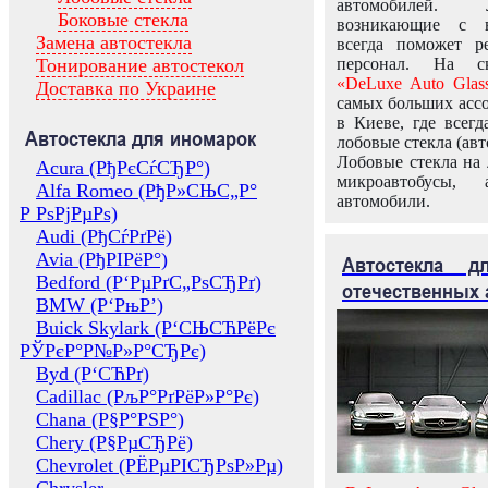
автомобилей.
Боковые стекла
возникающие с в
Замена автостекла
всегда поможет 
Тонирование автостекол
персонал. На ск
«DeLuxe Auto Glas
Доставка по Украине
самых больших ассо
в Киеве, где всег
Автостекла для иномарок
лобовые стекла (авт
Лобовые стекла на 
Acura (РђРєСѓСЂР°)
микроавтобусы, 
Alfa Romeo (РђР»СЊС„Р°
автомобили.
Р РѕРјРµРѕ)
Audi (РђСѓРґРё)
Avia (РђРІРёР°)
Автостекла 
Bedford (Р‘РµРґС„РѕСЂРґ)
отечественных 
BMW (Р‘РњР’)
Buick Skylark (Р‘СЊСЋРёРє
РЎРєР°Р№Р»Р°СЂРє)
Byd (Р‘СЋРґ)
Cadillac (РљР°РґРёР»Р°Рє)
Chana (Р§Р°РЅР°)
Chery (Р§РµСЂРё)
Chevrolet (РЁРµРІСЂРѕР»Рµ)