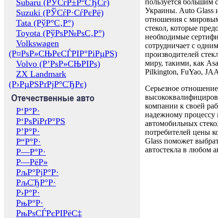
Subaru (РЎСѓР±Р°СЂСѓ)
пользуется большим 
Украины. Auto Glass
Suzuki (РЎСѓР·СѓРєРё)
отношения с мировы
Tata (РўР°С‚Р°)
стекол, которые пред
Toyota (РўРѕР№РѕС‚Р°)
необходимые сертиф
Volkswagen
сотрудничает с одни
(Р¤РѕР»СЊРєСЃРІР°РіРµРЅ)
производителей стекл
Volvo (Р’РѕР»СЊРІРѕ)
миру, такими, как Asa
Pilkington, FuYao, 
ZX Landmark
(Р›РµРЅРґРјР°СЂРє)
Серьезное отношение
Отечественные авто
высококвалифициров
компании к своей раб
Р‘Р°Р·
надежному процессу 
Р‘РѕРіРґР°РЅ
автомобильных стекол
Р’Р°Р·
потребителей цены к
Р“Р°Р·
Glass поможет выбрат
автостекла в любом а
Р—Р°Р·
Р—РёР»
РљР°РјР°Р·
РљСЂР°Р·
Р›Р°Р·
РњР°Р·
РњРѕСЃРєРІРёС‡