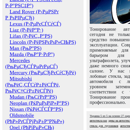
Р›Р°РЅС‡Р°)
Land Rover (Р›РµРЅРґ
Р РѕРІРµСЂ)
Lexus (Р›РµРєСЃСѓСЃ)
Тонирование авт
Liaz (Р›РёР°Р·)
сегодня не толь
Lifan (Р›РёС„Р°РЅ)
средство повышени
Lincoln (Р›РёРЅРєРѕР»СЊРЅ)
эксплуатации. Сов
Man (РњР°РЅ)
применяемые для
Mazda (РњР°Р·РґР°)
барьером для 
Mercedes
ультрафиолета, ул
даже немного сни
(РњРµСЂСЃРµРґРµСЃ)
салоне. У нас м
Mercury (РњРµСЂРєСѓСЂРё)
лобовые стекла, за
Mitsubishi
автомобиля с л
(РњРёС‚СЃСѓР±РёСЃРё,
уровнем затем
РњРёС†СѓР±РёСЃРё)
соответствии с 
Mudan (РњСѓРґР°РЅ)
Тонирование про
профессионально.
Neoplan (РќРµРѕРїР»Р°РЅ)
Nissan (РќРёСЃСЃР°РЅ)
Oldsmobile
Украина
5
из
5
на основе
27
оце
(РћР»РґСЃРјРѕР±Р°Р№Р»)
автостекла ваз
цены на автостек
стекла для грузовиков
автосте
Opel (РћРїРµР»СЊ)