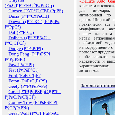
Chrysler
«DeLuxe Auto Glas
(РљСЂР°Р№СЃР»РµСЂ)
клиентам высококач
Citroen (РЎРёС‚СЂРѕРµРЅ)
для иномарок 
автомобилей по
Dacia (Р”Р°С‡РёСЏ)
ценам. Широкий ас
Daewoo (Р”СЌСѓ, Р”РµРѕ,
практически все 
Р”РµСѓ)
модификации авт
Daf (Р”Р°С„)
нашим клиентам 
Daihatsu (Р”Р°Р№С…
нервы, затрачивае
Р°С‚СЃСѓ)
необходимой моде
непосредственно с 
Dodge (Р”РѕРґР¶)
позволяет придержи
Dong Feng (Р”РѕРЅРі
и обеспечивать кл
Р¤РµРЅРі)
надежности и высо
Faw (Р¤Р°РІ)
характеристиках
Fiat (Р¤РёР°С‚)
автостекол.
Ford (Р¤РѕСЂРґ)
Foton (Р¤РѕС‚РѕРЅ)
Замена автосте
Geely (Р”Р¶РёР»Рё)
Gmc (Р”Р¶РµРЅРµСЂР°Р»
РјРѕС‚РѕСЂСЃ)
Gonow Troy (Р“РѕРЅРѕРІ
РўСЂРѕР№)
Great Wall (Р“СЂРµР№С‚