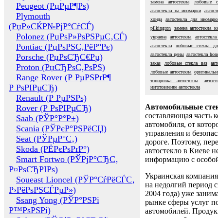
замена автостекла
лобовые с
Peugeot (РџРµР¶Рѕ)
автостекла на иномарки
автост
Plymouth
хонда
автостекла для иномаро
(РџР»СЌР№РјР°СѓСЃ)
pilkington
замена автостекла к
Polonez (РџРѕР»РѕРЅРµС‚СЃ)
украина
автостекла
автостекла
Pontiac (РџРѕРЅС‚РёР°Рє)
автостекла
лобовые стекла д
автостекла цены
автостекла hon
Porsche (РџРѕСЂС€Рµ)
заказ
лобовые стекла ваз
авт
Proton (РџСЂРѕС‚РѕРЅ)
лобовые автостекла
оригинальн
Range Rover (Р РµРЅРґР¶
тонировка автостекла
автос
Р РѕРІРµСЂ)
изготовление автостекла
Renault (Р РµРЅРѕ)
Автомобильные сте
Rover (Р РѕРІРµСЂ)
составляющая часть 
Saab (РЎР°Р°Р±)
автомобиля, от котор
Scania (РЎРєР°РЅРёСЏ)
управления и безопа
Seat (РЎРµР°С‚)
дороге. Поэтому, пере
Skoda (РЁРєРѕРґР°)
автостекло в Киеве н
Smart Fortwo (РЎРјР°СЂС‚
информацию с особо
Р¤РѕСЂРІРѕ)
Украинская компания 
Soueast Lioncel (РЎР°СѓРёСЃС‚
на недолгий период с
Р›РёРѕРЅСЃРµР»)
2004 года) уже заним
Ssang Yong (РЎР°РЅРі
рынке сферы услуг п
Р™РѕРЅРі)
автомобилей. Проду