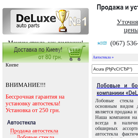
Продажа и у
Уточня
цены
(067) 536
Меняем стекла, как лампочки!
Автостекло »
Заказать установку автостекла в
Киеве
ВНИМАНИЕ!!!
Лобовые и бо
компаниии «DeL
Бессрочная гарантия на
Лобовые стекла
установку автостекла!
основным видом д
Установка от 250 грн.
является продажа и 
Наша компания на 
Автостекла
всегда в налич
обширных ассорт
Продажа автостекла
автостекла факти
Лобовые стекла