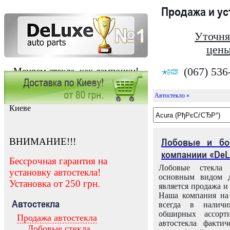
Продажа и у
Уточня
цены
(067) 536
Меняем стекла, как лампочки!
Автостекло »
Заказать установку автостекла в
Киеве
ВНИМАНИЕ!!!
Лобовые и бо
компаниии «DeL
Бессрочная гарантия на
Лобовые стекла
установку автостекла!
основным видом д
Установка от 250 грн.
является продажа и 
Наша компания на 
Автостекла
всегда в налич
обширных ассорт
Продажа автостекла
автостекла факти
Лобовые стекла