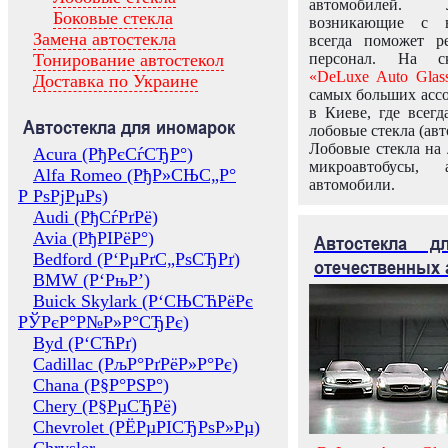
автомобилей.
Боковые стекла
возникающие с в
Замена автостекла
всегда поможет 
Тонирование автостекол
персонал. На ск
«DeLuxe Auto Glas
Доставка по Украине
самых больших ассо
в Киеве, где всег
Автостекла для иномарок
лобовые стекла (авт
Лобовые стекла на 
Acura (РђРєСѓСЂР°)
микроавтобусы, 
Alfa Romeo (РђР»СЊС„Р°
автомобили.
Р РѕРјРµРѕ)
Audi (РђСѓРґРё)
Avia (РђРІРёР°)
Автостекла 
Bedford (Р‘РµРґС„РѕСЂРґ)
отечественных 
BMW (Р‘РњР’)
Buick Skylark (Р‘СЊСЋРёРє
РЎРєР°Р№Р»Р°СЂРє)
Byd (Р‘СЋРґ)
Cadillac (РљР°РґРёР»Р°Рє)
Chana (Р§Р°РЅР°)
Chery (Р§РµСЂРё)
Chevrolet (РЁРµРІСЂРѕР»Рµ)