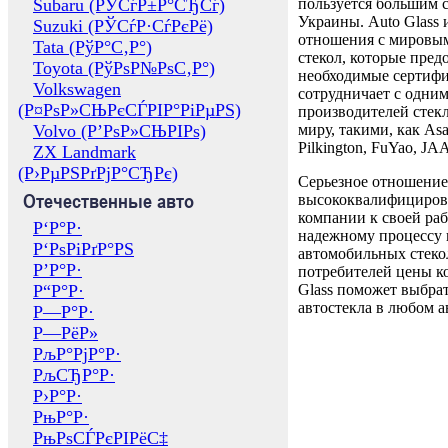
Subaru (РЎСѓР±Р°СЂСѓ)
пользуется большим 
Украины. Auto Glass
Suzuki (РЎСѓР·СѓРєРё)
отношения с мировы
Tata (РўР°С‚Р°)
стекол, которые пред
Toyota (РўРѕР№РѕС‚Р°)
необходимые сертиф
Volkswagen
сотрудничает с одни
(Р¤РѕР»СЊРєСЃРІР°РіРµРЅ)
производителей стекл
Volvo (Р’РѕР»СЊРІРѕ)
миру, такими, как Asa
Pilkington, FuYao, 
ZX Landmark
(Р›РµРЅРґРјР°СЂРє)
Серьезное отношение
Отечественные авто
высококвалифициров
компании к своей раб
Р‘Р°Р·
надежному процессу 
Р‘РѕРіРґР°РЅ
автомобильных стекол
Р’Р°Р·
потребителей цены к
Р“Р°Р·
Glass поможет выбрат
автостекла в любом а
Р—Р°Р·
Р—РёР»
РљР°РјР°Р·
РљСЂР°Р·
Р›Р°Р·
РњР°Р·
РњРѕСЃРєРІРёС‡