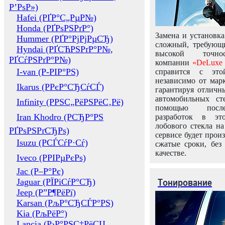
Р’РѕР»)
Hafei (РҐР°С„РµР№)
Honda (РҐРѕРЅРґР°)
Замена и установка
Hummer (РҐР°РјРјРµСЂ)
сложный, требующ
Hyndai (РҐСЋРЅРґР°Р№,
высокой точно
РҐСѓРЅРґР°Р№)
компании
«DeLuxe 
I-van (Р-РІР°РЅ)
справится с это
независимо от марк
Ikarus (РРєР°СЂСѓСЃ)
гарантируя отличны
автомобильных ст
Infinity (РРЅС„РёРЅРёС‚Рё)
помощью посл
Iran Khodro (РСЂР°РЅ
разработок в эт
лобового стекла н
РҐРѕРЅРґСЂРѕ)
сервисе будет прои
Isuzu (РСЃСѓР·Сѓ)
сжатые сроки, без
качестве.
Iveco (РРІРµРєРѕ)
Jac (Р–Р°Рє)
Тонирование
Jaguar (РЇРіСѓР°СЂ)
Jeep (Р”Р¶РёРї)
Karsan (РљР°СЂСЃР°РЅ)
Kia (РљРёР°)
Lancia (Р›Р°РЅС‡РёСЏ,