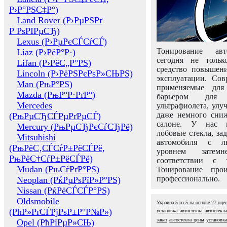
Р›Р°РЅС‡Р°)
Land Rover (Р›РµРЅРґ
Р РѕРІРµСЂ)
Lexus (Р›РµРєСЃСѓСЃ)
Тонирование авт
Liaz (Р›РёР°Р·)
сегодня не толь
Lifan (Р›РёС„Р°РЅ)
средство повышени
Lincoln (Р›РёРЅРєРѕР»СЊРЅ)
эксплуатации. Сов
Man (РњР°РЅ)
применяемые для
Mazda (РњР°Р·РґР°)
барьером для 
Mercedes
ультрафиолета, ул
даже немного сни
(РњРµСЂСЃРµРґРµСЃ)
салоне. У нас м
Mercury (РњРµСЂРєСѓСЂРё)
лобовые стекла, за
Mitsubishi
автомобиля с л
(РњРёС‚СЃСѓР±РёСЃРё,
уровнем затем
РњРёС†СѓР±РёСЃРё)
соответствии с 
Mudan (РњСѓРґР°РЅ)
Тонирование про
профессионально.
Neoplan (РќРµРѕРїР»Р°РЅ)
Nissan (РќРёСЃСЃР°РЅ)
Oldsmobile
Украина
5
из
5
на основе
27
оце
(РћР»РґСЃРјРѕР±Р°Р№Р»)
установка автостекла
автостекл
заказ
автостекла цены
установка
Opel (РћРїРµР»СЊ)