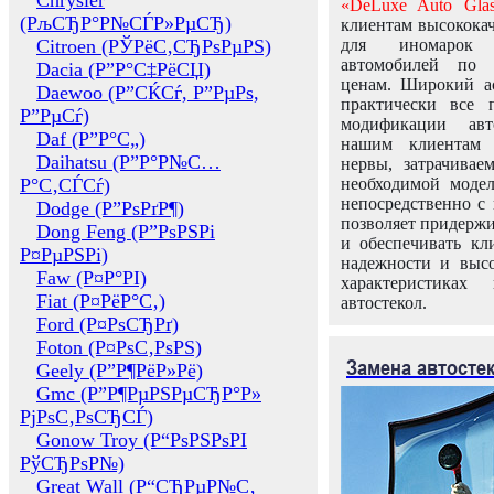
Chrysler
«DeLuxe Auto Glas
(РљСЂР°Р№СЃР»РµСЂ)
клиентам высококач
Citroen (РЎРёС‚СЂРѕРµРЅ)
для иномарок 
автомобилей по
Dacia (Р”Р°С‡РёСЏ)
ценам. Широкий ас
Daewoo (Р”СЌСѓ, Р”РµРѕ,
практически все 
Р”РµСѓ)
модификации авт
Daf (Р”Р°С„)
нашим клиентам 
Daihatsu (Р”Р°Р№С…
нервы, затрачивае
Р°С‚СЃСѓ)
необходимой моде
непосредственно с 
Dodge (Р”РѕРґР¶)
позволяет придержи
Dong Feng (Р”РѕРЅРі
и обеспечивать кл
Р¤РµРЅРі)
надежности и высо
Faw (Р¤Р°РІ)
характеристиках
Fiat (Р¤РёР°С‚)
автостекол.
Ford (Р¤РѕСЂРґ)
Foton (Р¤РѕС‚РѕРЅ)
Замена автосте
Geely (Р”Р¶РёР»Рё)
Gmc (Р”Р¶РµРЅРµСЂР°Р»
РјРѕС‚РѕСЂСЃ)
Gonow Troy (Р“РѕРЅРѕРІ
РўСЂРѕР№)
Great Wall (Р“СЂРµР№С‚