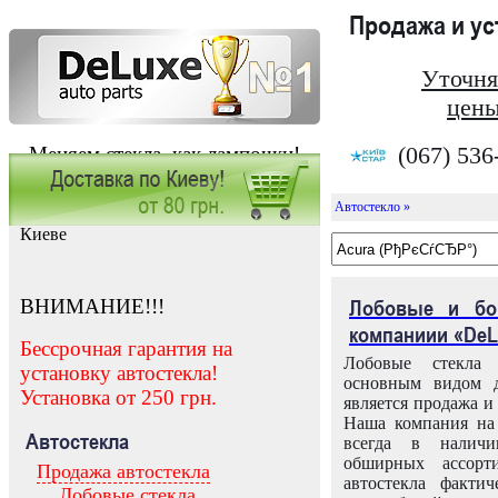
Продажа и у
Уточня
цены
(067) 536
Меняем стекла, как лампочки!
Автостекло »
Заказать установку автостекла в
Киеве
ВНИМАНИЕ!!!
Лобовые и бо
компаниии «DeL
Бессрочная гарантия на
Лобовые стекла
установку автостекла!
основным видом д
Установка от 250 грн.
является продажа и 
Наша компания на 
Автостекла
всегда в налич
обширных ассорт
Продажа автостекла
автостекла факти
Лобовые стекла