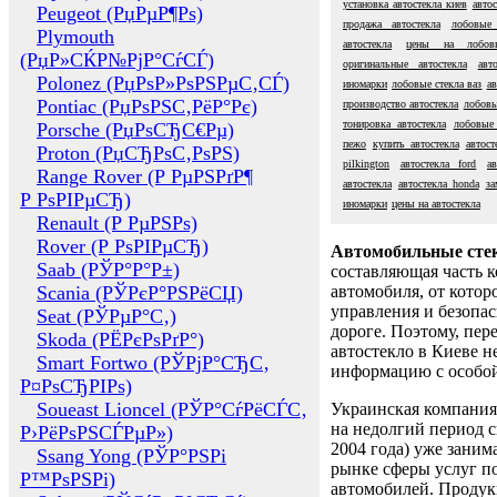
установка автостекла киев
автос
Peugeot (РџРµР¶Рѕ)
продажа автостекла
лобовые
Plymouth
автостекла
цены на лобов
(РџР»СЌР№РјР°СѓСЃ)
оригинальные автостекла
авт
Polonez (РџРѕР»РѕРЅРµС‚СЃ)
иномарки
лобовые стекла ваз
ав
Pontiac (РџРѕРЅС‚РёР°Рє)
производство автостекла
лобовы
тонировка автостекла
лобовые 
Porsche (РџРѕСЂС€Рµ)
пежо
купить автостекла
автост
Proton (РџСЂРѕС‚РѕРЅ)
pilkington
автостекла ford
ав
Range Rover (Р РµРЅРґР¶
автостекла
автостекла honda
за
Р РѕРІРµСЂ)
иномарки
цены на автостекла
Renault (Р РµРЅРѕ)
Rover (Р РѕРІРµСЂ)
Автомобильные сте
Saab (РЎР°Р°Р±)
составляющая часть 
Scania (РЎРєР°РЅРёСЏ)
автомобиля, от котор
управления и безопа
Seat (РЎРµР°С‚)
дороге. Поэтому, пере
Skoda (РЁРєРѕРґР°)
автостекло в Киеве н
Smart Fortwo (РЎРјР°СЂС‚
информацию с особо
Р¤РѕСЂРІРѕ)
Soueast Lioncel (РЎР°СѓРёСЃС‚
Украинская компания 
на недолгий период с
Р›РёРѕРЅСЃРµР»)
2004 года) уже заним
Ssang Yong (РЎР°РЅРі
рынке сферы услуг п
Р™РѕРЅРі)
автомобилей. Проду