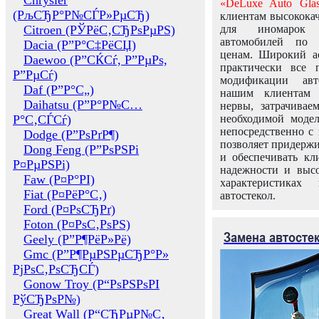
Chrysler
«DeLuxe Auto Glas
(РљСЂР°Р№СЃР»РµСЂ)
клиентам высококач
Citroen (РЎРёС‚СЂРѕРµРЅ)
для иномарок 
автомобилей по
Dacia (Р”Р°С‡РёСЏ)
ценам. Широкий ас
Daewoo (Р”СЌСѓ, Р”РµРѕ,
практически все 
Р”РµСѓ)
модификации авт
Daf (Р”Р°С„)
нашим клиентам 
Daihatsu (Р”Р°Р№С…
нервы, затрачивае
Р°С‚СЃСѓ)
необходимой моде
непосредственно с 
Dodge (Р”РѕРґР¶)
позволяет придержи
Dong Feng (Р”РѕРЅРі
и обеспечивать кл
Р¤РµРЅРі)
надежности и высо
Faw (Р¤Р°РІ)
характеристиках
Fiat (Р¤РёР°С‚)
автостекол.
Ford (Р¤РѕСЂРґ)
Foton (Р¤РѕС‚РѕРЅ)
Замена автосте
Geely (Р”Р¶РёР»Рё)
Gmc (Р”Р¶РµРЅРµСЂР°Р»
РјРѕС‚РѕСЂСЃ)
Gonow Troy (Р“РѕРЅРѕРІ
РўСЂРѕР№)
Great Wall (Р“СЂРµР№С‚