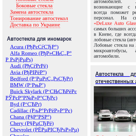
автомобилей.
Боковые стекла
возникающие с в
Замена автостекла
всегда поможет 
Тонирование автостекол
персонал. На ск
«DeLuxe Auto Glas
Доставка по Украине
самых больших ассо
в Киеве, где всег
Автостекла для иномарок
лобовые стекла (авт
Лобовые стекла на 
Acura (РђРєСѓСЂР°)
микроавтобусы, 
Alfa Romeo (РђР»СЊС„Р°
автомобили.
Р РѕРјРµРѕ)
Audi (РђСѓРґРё)
Avia (РђРІРёР°)
Автостекла 
Bedford (Р‘РµРґС„РѕСЂРґ)
отечественных 
BMW (Р‘РњР’)
Buick Skylark (Р‘СЊСЋРёРє
РЎРєР°Р№Р»Р°СЂРє)
Byd (Р‘СЋРґ)
Cadillac (РљР°РґРёР»Р°Рє)
Chana (Р§Р°РЅР°)
Chery (Р§РµСЂРё)
Chevrolet (РЁРµРІСЂРѕР»Рµ)