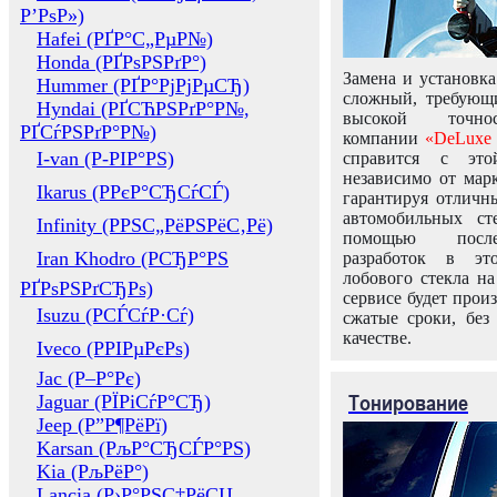
Р’РѕР»)
Hafei (РҐР°С„РµР№)
Honda (РҐРѕРЅРґР°)
Замена и установка
Hummer (РҐР°РјРјРµСЂ)
сложный, требующ
Hyndai (РҐСЋРЅРґР°Р№,
высокой точно
РҐСѓРЅРґР°Р№)
компании
«DeLuxe 
I-van (Р-РІР°РЅ)
справится с это
независимо от марк
Ikarus (РРєР°СЂСѓСЃ)
гарантируя отличны
автомобильных ст
Infinity (РРЅС„РёРЅРёС‚Рё)
помощью посл
Iran Khodro (РСЂР°РЅ
разработок в эт
лобового стекла н
РҐРѕРЅРґСЂРѕ)
сервисе будет прои
Isuzu (РСЃСѓР·Сѓ)
сжатые сроки, без
качестве.
Iveco (РРІРµРєРѕ)
Jac (Р–Р°Рє)
Тонирование
Jaguar (РЇРіСѓР°СЂ)
Jeep (Р”Р¶РёРї)
Karsan (РљР°СЂСЃР°РЅ)
Kia (РљРёР°)
Lancia (Р›Р°РЅС‡РёСЏ,