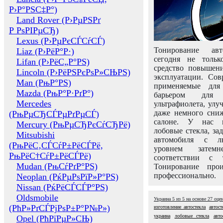
Р›Р°РЅС‡Р°)
Land Rover (Р›РµРЅРґ
Р РѕРІРµСЂ)
Lexus (Р›РµРєСЃСѓСЃ)
Тонирование авт
Liaz (Р›РёР°Р·)
сегодня не толь
Lifan (Р›РёС„Р°РЅ)
средство повышени
Lincoln (Р›РёРЅРєРѕР»СЊРЅ)
эксплуатации. Сов
Man (РњР°РЅ)
применяемые для
Mazda (РњР°Р·РґР°)
барьером для 
Mercedes
ультрафиолета, ул
даже немного сни
(РњРµСЂСЃРµРґРµСЃ)
салоне. У нас м
Mercury (РњРµСЂРєСѓСЂРё)
лобовые стекла, за
Mitsubishi
автомобиля с л
(РњРёС‚СЃСѓР±РёСЃРё,
уровнем затем
РњРёС†СѓР±РёСЃРё)
соответствии с 
Mudan (РњСѓРґР°РЅ)
Тонирование про
профессионально.
Neoplan (РќРµРѕРїР»Р°РЅ)
Nissan (РќРёСЃСЃР°РЅ)
Oldsmobile
Украина
5
из
5
на основе
27
оце
(РћР»РґСЃРјРѕР±Р°Р№Р»)
изготовление автостекла
автост
украина
лобовые стекла
авт
Opel (РћРїРµР»СЊ)