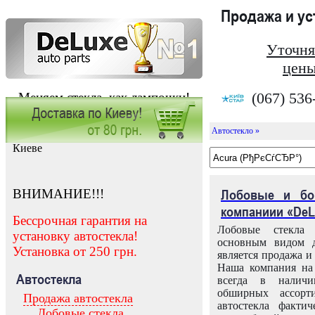
Продажа и у
Уточня
цены
(067) 536
Меняем стекла, как лампочки!
Автостекло »
Заказать установку автостекла в
Киеве
ВНИМАНИЕ!!!
Лобовые и бо
компаниии «DeL
Бессрочная гарантия на
Лобовые стекла
установку автостекла!
основным видом д
Установка от 250 грн.
является продажа и 
Наша компания на 
Автостекла
всегда в налич
обширных ассорт
Продажа автостекла
автостекла факти
Лобовые стекла