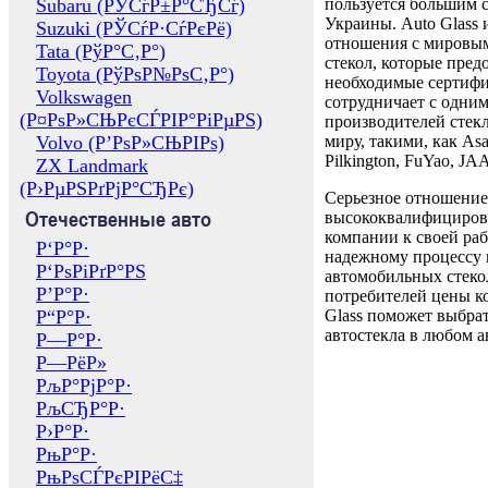
Subaru (РЎСѓР±Р°СЂСѓ)
пользуется большим 
Украины. Auto Glass
Suzuki (РЎСѓР·СѓРєРё)
отношения с мировы
Tata (РўР°С‚Р°)
стекол, которые пред
Toyota (РўРѕР№РѕС‚Р°)
необходимые сертиф
Volkswagen
сотрудничает с одни
(Р¤РѕР»СЊРєСЃРІР°РіРµРЅ)
производителей стекл
Volvo (Р’РѕР»СЊРІРѕ)
миру, такими, как Asa
Pilkington, FuYao, 
ZX Landmark
(Р›РµРЅРґРјР°СЂРє)
Серьезное отношение
Отечественные авто
высококвалифициров
компании к своей раб
Р‘Р°Р·
надежному процессу 
Р‘РѕРіРґР°РЅ
автомобильных стекол
Р’Р°Р·
потребителей цены к
Р“Р°Р·
Glass поможет выбрат
автостекла в любом а
Р—Р°Р·
Р—РёР»
РљР°РјР°Р·
РљСЂР°Р·
Р›Р°Р·
РњР°Р·
РњРѕСЃРєРІРёС‡