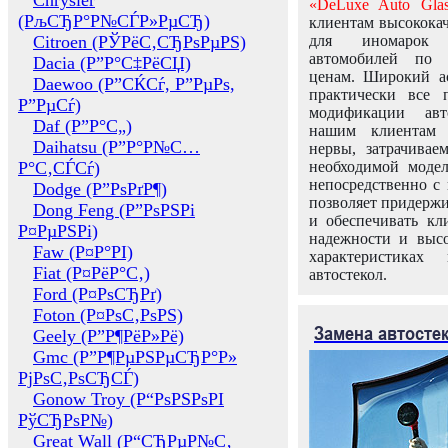
Chrysler
«DeLuxe Auto Glas
(РљСЂР°Р№СЃР»РµСЂ)
клиентам высококач
Citroen (РЎРёС‚СЂРѕРµРЅ)
для иномарок 
автомобилей по
Dacia (Р”Р°С‡РёСЏ)
ценам. Широкий ас
Daewoo (Р”СЌСѓ, Р”РµРѕ,
практически все 
Р”РµСѓ)
модификации авт
Daf (Р”Р°С„)
нашим клиентам 
Daihatsu (Р”Р°Р№С…
нервы, затрачивае
Р°С‚СЃСѓ)
необходимой моде
непосредственно с 
Dodge (Р”РѕРґР¶)
позволяет придержи
Dong Feng (Р”РѕРЅРі
и обеспечивать кл
Р¤РµРЅРі)
надежности и высо
Faw (Р¤Р°РІ)
характеристиках
Fiat (Р¤РёР°С‚)
автостекол.
Ford (Р¤РѕСЂРґ)
Foton (Р¤РѕС‚РѕРЅ)
Замена автосте
Geely (Р”Р¶РёР»Рё)
Gmc (Р”Р¶РµРЅРµСЂР°Р»
РјРѕС‚РѕСЂСЃ)
Gonow Troy (Р“РѕРЅРѕРІ
РўСЂРѕР№)
Great Wall (Р“СЂРµР№С‚