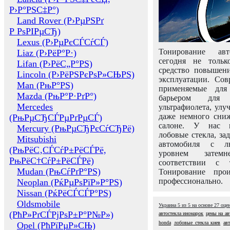
Р›Р°РЅС‡Р°)
Land Rover (Р›РµРЅРґ
Р РѕРІРµСЂ)
Lexus (Р›РµРєСЃСѓСЃ)
Тонирование авт
Liaz (Р›РёР°Р·)
сегодня не толь
Lifan (Р›РёС„Р°РЅ)
средство повышени
Lincoln (Р›РёРЅРєРѕР»СЊРЅ)
эксплуатации. Сов
Man (РњР°РЅ)
применяемые для
Mazda (РњР°Р·РґР°)
барьером для 
Mercedes
ультрафиолета, ул
даже немного сни
(РњРµСЂСЃРµРґРµСЃ)
салоне. У нас м
Mercury (РњРµСЂРєСѓСЂРё)
лобовые стекла, за
Mitsubishi
автомобиля с л
(РњРёС‚СЃСѓР±РёСЃРё,
уровнем затем
РњРёС†СѓР±РёСЃРё)
соответствии с 
Mudan (РњСѓРґР°РЅ)
Тонирование про
профессионально.
Neoplan (РќРµРѕРїР»Р°РЅ)
Nissan (РќРёСЃСЃР°РЅ)
Oldsmobile
Украина
5
из
5
на основе
27
оце
(РћР»РґСЃРјРѕР±Р°Р№Р»)
автостекла иномарок
цены на ав
honda
лобовые стекла киев
ав
Opel (РћРїРµР»СЊ)