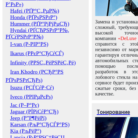
Р’РѕР»)
Hafei (РҐР°С„РµР№)
Honda (РҐРѕРЅРґР°)
Замена и установка
Hummer (РҐР°РјРјРµСЂ)
сложный, требующ
Hyndai (РҐСЋРЅРґР°Р№,
высокой точно
РҐСѓРЅРґР°Р№)
компании
«DeLuxe 
I-van (Р-РІР°РЅ)
справится с это
независимо от марк
Ikarus (РРєР°СЂСѓСЃ)
гарантируя отличны
автомобильных ст
Infinity (РРЅС„РёРЅРёС‚Рё)
помощью посл
Iran Khodro (РСЂР°РЅ
разработок в эт
лобового стекла н
РҐРѕРЅРґСЂРѕ)
сервисе будет прои
Isuzu (РСЃСѓР·Сѓ)
сжатые сроки, без
качестве.
Iveco (РРІРµРєРѕ)
Jac (Р–Р°Рє)
Тонирование
Jaguar (РЇРіСѓР°СЂ)
Jeep (Р”Р¶РёРї)
Karsan (РљР°СЂСЃР°РЅ)
Kia (РљРёР°)
Lancia (Р›Р°РЅС‡РёСЏ,