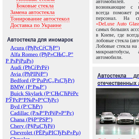
автомобилей.
Боковые стекла
возникающие с в
Замена автостекла
всегда поможет 
Тонирование автостекол
персонал. На ск
«DeLuxe Auto Glas
Доставка по Украине
самых больших ассо
в Киеве, где всег
Автостекла для иномарок
лобовые стекла (авт
Лобовые стекла на 
Acura (РђРєСѓСЂР°)
микроавтобусы, 
Alfa Romeo (РђР»СЊС„Р°
автомобили.
Р РѕРјРµРѕ)
Audi (РђСѓРґРё)
Avia (РђРІРёР°)
Автостекла 
Bedford (Р‘РµРґС„РѕСЂРґ)
отечественных 
BMW (Р‘РњР’)
Buick Skylark (Р‘СЊСЋРёРє
РЎРєР°Р№Р»Р°СЂРє)
Byd (Р‘СЋРґ)
Cadillac (РљР°РґРёР»Р°Рє)
Chana (Р§Р°РЅР°)
Chery (Р§РµСЂРё)
Chevrolet (РЁРµРІСЂРѕР»Рµ)