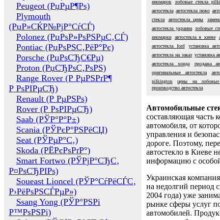
иномарок
лобовые стекла pilk
Peugeot (РџРµР¶Рѕ)
автостекла
автостекла пежо
авт
Plymouth
стекла
автостекла цены
замен
(РџР»СЌР№РјР°СѓСЃ)
автостекла украина
лобовые ст
Polonez (РџРѕР»РѕРЅРµС‚СЃ)
иномарки
автостекла в киеве
Pontiac (РџРѕРЅС‚РёР°Рє)
автостекла ford
установка авт
автостекла на заказ
установка а
Porsche (РџРѕСЂС€Рµ)
автостекла хонда
продажа ав
Proton (РџСЂРѕС‚РѕРЅ)
оригинальные автостекла
авт
Range Rover (Р РµРЅРґР¶
pilkington
цены на лобовые
Р РѕРІРµСЂ)
производство автостекла
Renault (Р РµРЅРѕ)
Автомобильные сте
Rover (Р РѕРІРµСЂ)
составляющая часть 
Saab (РЎР°Р°Р±)
автомобиля, от котор
Scania (РЎРєР°РЅРёСЏ)
управления и безопа
Seat (РЎРµР°С‚)
дороге. Поэтому, пере
Skoda (РЁРєРѕРґР°)
автостекло в Киеве н
Smart Fortwo (РЎРјР°СЂС‚
информацию с особо
Р¤РѕСЂРІРѕ)
Украинская компания 
Soueast Lioncel (РЎР°СѓРёСЃС‚
на недолгий период с
Р›РёРѕРЅСЃРµР»)
2004 года) уже заним
Ssang Yong (РЎР°РЅРі
рынке сферы услуг п
Р™РѕРЅРі)
автомобилей. Проду