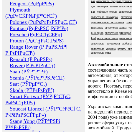
ваз
автостекла продажа установ
Peugeot (РџРµР¶Рѕ)
для иномарок
замена автостекл
Plymouth
ваз
лобовые стекла
автостекл
(РџР»СЌР№РјР°СѓСЃ)
автостекла иномарок
автостек
Polonez (РџРѕР»РѕРЅРµС‚СЃ)
оригинальные автостекла
тон
Pontiac (РџРѕРЅС‚РёР°Рє)
иномарок
автостекла хонда
ус
pilkington
автостекла pilkington
Porsche (РџРѕСЂС€Рµ)
ford
автостекла оптом
автостекл
Proton (РџСЂРѕС‚РѕРЅ)
автостекла
автостекла
лобовы
Range Rover (Р РµРЅРґР¶
автостекла украина
купить авт
Р РѕРІРµСЂ)
автостекла пежо
Renault (Р РµРЅРѕ)
Автомобильные сте
Rover (Р РѕРІРµСЂ)
составляющая часть 
Saab (РЎР°Р°Р±)
автомобиля, от котор
Scania (РЎРєР°РЅРёСЏ)
управления и безопа
Seat (РЎРµР°С‚)
дороге. Поэтому, пере
Skoda (РЁРєРѕРґР°)
автостекло в Киеве н
Smart Fortwo (РЎРјР°СЂС‚
информацию с особо
Р¤РѕСЂРІРѕ)
Украинская компания 
Soueast Lioncel (РЎР°СѓРёСЃС‚
на недолгий период с
Р›РёРѕРЅСЃРµР»)
2004 года) уже заним
Ssang Yong (РЎР°РЅРі
рынке сферы услуг п
Р™РѕРЅРі)
автомобилей. Проду