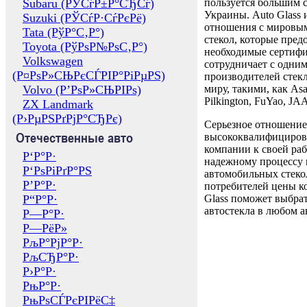
Subaru (РЎСѓР±Р°СЂСѓ)
пользуется большим 
Украины. Auto Glass
Suzuki (РЎСѓР·СѓРєРё)
отношения с мировы
Tata (РўР°С‚Р°)
стекол, которые пред
Toyota (РўРѕР№РѕС‚Р°)
необходимые сертиф
Volkswagen
сотрудничает с одни
(Р¤РѕР»СЊРєСЃРІР°РіРµРЅ)
производителей стекл
Volvo (Р’РѕР»СЊРІРѕ)
миру, такими, как Asa
Pilkington, FuYao, 
ZX Landmark
(Р›РµРЅРґРјР°СЂРє)
Серьезное отношение
Отечественные авто
высококвалифициров
компании к своей раб
Р‘Р°Р·
надежному процессу 
Р‘РѕРіРґР°РЅ
автомобильных стекол
Р’Р°Р·
потребителей цены к
Р“Р°Р·
Glass поможет выбрат
автостекла в любом а
Р—Р°Р·
Р—РёР»
РљР°РјР°Р·
РљСЂР°Р·
Р›Р°Р·
РњР°Р·
РњРѕСЃРєРІРёС‡