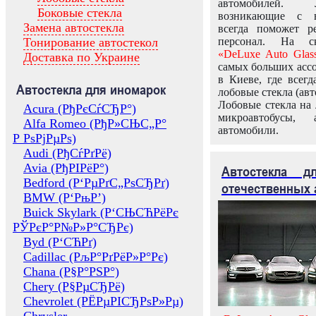
автомобилей.
Боковые стекла
возникающие с в
Замена автостекла
всегда поможет 
Тонирование автостекол
персонал. На ск
«DeLuxe Auto Glas
Доставка по Украине
самых больших ассо
в Киеве, где всег
Автостекла для иномарок
лобовые стекла (авт
Лобовые стекла на 
Acura (РђРєСѓСЂР°)
микроавтобусы, 
Alfa Romeo (РђР»СЊС„Р°
автомобили.
Р РѕРјРµРѕ)
Audi (РђСѓРґРё)
Avia (РђРІРёР°)
Автостекла 
Bedford (Р‘РµРґС„РѕСЂРґ)
отечественных 
BMW (Р‘РњР’)
Buick Skylark (Р‘СЊСЋРёРє
РЎРєР°Р№Р»Р°СЂРє)
Byd (Р‘СЋРґ)
Cadillac (РљР°РґРёР»Р°Рє)
Chana (Р§Р°РЅР°)
Chery (Р§РµСЂРё)
Chevrolet (РЁРµРІСЂРѕР»Рµ)