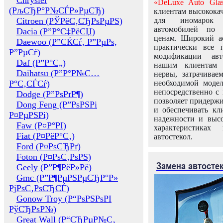
Chrysler
«DeLuxe Auto Glas
(РљСЂР°Р№СЃР»РµСЂ)
клиентам высококач
Citroen (РЎРёС‚СЂРѕРµРЅ)
для иномарок 
автомобилей по
Dacia (Р”Р°С‡РёСЏ)
ценам. Широкий ас
Daewoo (Р”СЌСѓ, Р”РµРѕ,
практически все 
Р”РµСѓ)
модификации авт
Daf (Р”Р°С„)
нашим клиентам 
Daihatsu (Р”Р°Р№С…
нервы, затрачивае
Р°С‚СЃСѓ)
необходимой моде
непосредственно с 
Dodge (Р”РѕРґР¶)
позволяет придержи
Dong Feng (Р”РѕРЅРі
и обеспечивать кл
Р¤РµРЅРі)
надежности и высо
Faw (Р¤Р°РІ)
характеристиках
Fiat (Р¤РёР°С‚)
автостекол.
Ford (Р¤РѕСЂРґ)
Foton (Р¤РѕС‚РѕРЅ)
Замена автосте
Geely (Р”Р¶РёР»Рё)
Gmc (Р”Р¶РµРЅРµСЂР°Р»
РјРѕС‚РѕСЂСЃ)
Gonow Troy (Р“РѕРЅРѕРІ
РўСЂРѕР№)
Great Wall (Р“СЂРµР№С‚