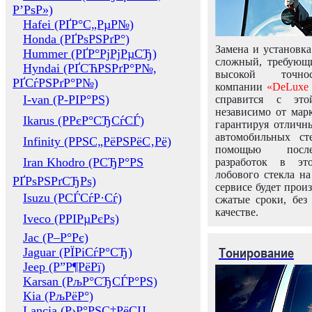
Р’РѕР»)
Hafei (РҐР°С„РµР№)
Honda (РҐРѕРЅРґР°)
Замена и установка
Hummer (РҐР°РјРјРµСЂ)
сложный, требующ
Hyndai (РҐСЋРЅРґР°Р№,
высокой точно
РҐСѓРЅРґР°Р№)
компании
«DeLuxe 
I-van (Р-РІР°РЅ)
справится с это
независимо от марк
Ikarus (РРєР°СЂСѓСЃ)
гарантируя отличны
автомобильных ст
Infinity (РРЅС„РёРЅРёС‚Рё)
помощью посл
Iran Khodro (РСЂР°РЅ
разработок в эт
лобового стекла н
РҐРѕРЅРґСЂРѕ)
сервисе будет прои
Isuzu (РСЃСѓР·Сѓ)
сжатые сроки, без
качестве.
Iveco (РРІРµРєРѕ)
Jac (Р–Р°Рє)
Тонирование
Jaguar (РЇРіСѓР°СЂ)
Jeep (Р”Р¶РёРї)
Karsan (РљР°СЂСЃР°РЅ)
Kia (РљРёР°)
Lancia (Р›Р°РЅС‡РёСЏ,