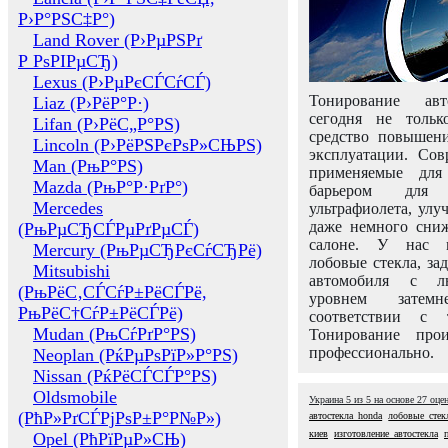
Р›Р°РЅС‡Р°)
Land Rover (Р›РµРЅРґ
Р РѕРІРµСЂ)
Lexus (Р›РµРєСЃСѓСЃ)
Тонирование авт
Liaz (Р›РёР°Р·)
сегодня не толь
Lifan (Р›РёС„Р°РЅ)
средство повышени
Lincoln (Р›РёРЅРєРѕР»СЊРЅ)
эксплуатации. Сов
Man (РњР°РЅ)
применяемые для
Mazda (РњР°Р·РґР°)
барьером для 
Mercedes
ультрафиолета, ул
даже немного сни
(РњРµСЂСЃРµРґРµСЃ)
салоне. У нас м
Mercury (РњРµСЂРєСѓСЂРё)
лобовые стекла, за
Mitsubishi
автомобиля с л
(РњРёС‚СЃСѓР±РёСЃРё,
уровнем затем
РњРёС†СѓР±РёСЃРё)
соответствии с 
Mudan (РњСѓРґР°РЅ)
Тонирование про
профессионально.
Neoplan (РќРµРѕРїР»Р°РЅ)
Nissan (РќРёСЃСЃР°РЅ)
Oldsmobile
Украина
5
из
5
на основе
27
оце
(РћР»РґСЃРјРѕР±Р°Р№Р»)
автостекла honda
лобовые стек
киев
изготовление автостекла
Opel (РћРїРµР»СЊ)