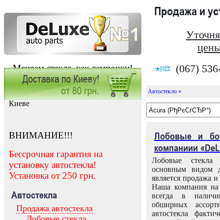
Продажа и у
Уточня
цены
(067) 536
Меняем стекла, как лампочки!
Автостекло »
Заказать установку автостекла в
Киеве
ВНИМАНИЕ!!!
Лобовые и бо
компаниии «DeL
Бессрочная гарантия на
Лобовые стекла
установку автостекла!
основным видом д
Установка от 250 грн.
является продажа и 
Наша компания на 
Автостекла
всегда в налич
обширных ассорт
Продажа автостекла
автостекла факти
Лобовые стекла