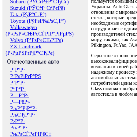
Subaru (РЎСѓР±Р°СЂСѓ)
пользуется большим 
Украины. Auto Glass
Suzuki (РЎСѓР·СѓРєРё)
отношения с мировы
Tata (РўР°С‚Р°)
стекол, которые пред
Toyota (РўРѕР№РѕС‚Р°)
необходимые сертиф
Volkswagen
сотрудничает с одни
(Р¤РѕР»СЊРєСЃРІР°РіРµРЅ)
производителей стекл
Volvo (Р’РѕР»СЊРІРѕ)
миру, такими, как Asa
Pilkington, FuYao, 
ZX Landmark
(Р›РµРЅРґРјР°СЂРє)
Серьезное отношение
Отечественные авто
высококвалифициров
компании к своей раб
Р‘Р°Р·
надежному процессу 
Р‘РѕРіРґР°РЅ
автомобильных стекол
Р’Р°Р·
потребителей цены к
Р“Р°Р·
Glass поможет выбрат
автостекла в любом а
Р—Р°Р·
Р—РёР»
РљР°РјР°Р·
РљСЂР°Р·
Р›Р°Р·
РњР°Р·
РњРѕСЃРєРІРёС‡