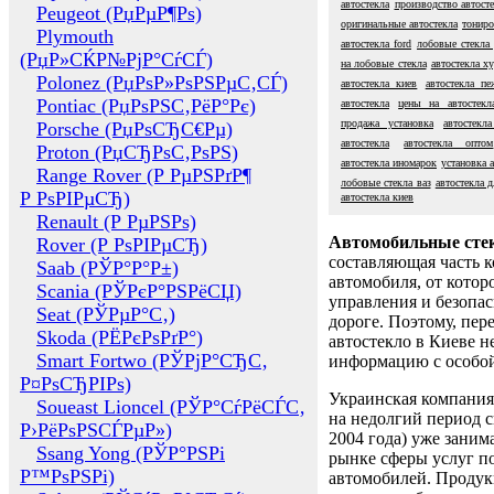
автостекла
производство автост
Peugeot (РџРµР¶Рѕ)
оригинальные автостекла
тониро
Plymouth
автостекла ford
лобовые стекла 
(РџР»СЌР№РјР°СѓСЃ)
на лобовые стекла
автостекла x
Polonez (РџРѕР»РѕРЅРµС‚СЃ)
автостекла киев
автостекла пе
Pontiac (РџРѕРЅС‚РёР°Рє)
автостекла
цены на автостекл
продажа установка
автостекл
Porsche (РџРѕСЂС€Рµ)
автостекла
автостекла оптом
Proton (РџСЂРѕС‚РѕРЅ)
автостекла иномарок
установка 
Range Rover (Р РµРЅРґР¶
лобовые стекла ваз
автостекла 
Р РѕРІРµСЂ)
автостекла киев
Renault (Р РµРЅРѕ)
Автомобильные сте
Rover (Р РѕРІРµСЂ)
составляющая часть 
Saab (РЎР°Р°Р±)
автомобиля, от котор
Scania (РЎРєР°РЅРёСЏ)
управления и безопа
Seat (РЎРµР°С‚)
дороге. Поэтому, пере
Skoda (РЁРєРѕРґР°)
автостекло в Киеве н
Smart Fortwo (РЎРјР°СЂС‚
информацию с особо
Р¤РѕСЂРІРѕ)
Украинская компания 
Soueast Lioncel (РЎР°СѓРёСЃС‚
на недолгий период с
Р›РёРѕРЅСЃРµР»)
2004 года) уже заним
Ssang Yong (РЎР°РЅРі
рынке сферы услуг п
Р™РѕРЅРі)
автомобилей. Проду