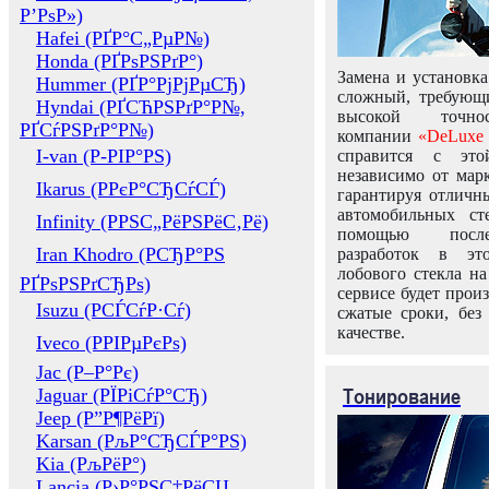
Р’РѕР»)
Hafei (РҐР°С„РµР№)
Honda (РҐРѕРЅРґР°)
Замена и установка
Hummer (РҐР°РјРјРµСЂ)
сложный, требующ
Hyndai (РҐСЋРЅРґР°Р№,
высокой точно
РҐСѓРЅРґР°Р№)
компании
«DeLuxe 
I-van (Р-РІР°РЅ)
справится с это
независимо от марк
Ikarus (РРєР°СЂСѓСЃ)
гарантируя отличны
автомобильных ст
Infinity (РРЅС„РёРЅРёС‚Рё)
помощью посл
Iran Khodro (РСЂР°РЅ
разработок в эт
лобового стекла н
РҐРѕРЅРґСЂРѕ)
сервисе будет прои
Isuzu (РСЃСѓР·Сѓ)
сжатые сроки, без
качестве.
Iveco (РРІРµРєРѕ)
Jac (Р–Р°Рє)
Тонирование
Jaguar (РЇРіСѓР°СЂ)
Jeep (Р”Р¶РёРї)
Karsan (РљР°СЂСЃР°РЅ)
Kia (РљРёР°)
Lancia (Р›Р°РЅС‡РёСЏ,