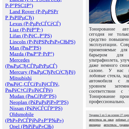
Р›Р°РЅС‡Р°)
Land Rover (Р›РµРЅРґ
Р РѕРІРµСЂ)
Lexus (Р›РµРєСЃСѓСЃ)
Тонирование авт
Liaz (Р›РёР°Р·)
сегодня не толь
Lifan (Р›РёС„Р°РЅ)
средство повышени
Lincoln (Р›РёРЅРєРѕР»СЊРЅ)
эксплуатации. Сов
Man (РњР°РЅ)
применяемые для
Mazda (РњР°Р·РґР°)
барьером для 
Mercedes
ультрафиолета, ул
даже немного сни
(РњРµСЂСЃРµРґРµСЃ)
салоне. У нас м
Mercury (РњРµСЂРєСѓСЂРё)
лобовые стекла, за
Mitsubishi
автомобиля с л
(РњРёС‚СЃСѓР±РёСЃРё,
уровнем затем
РњРёС†СѓР±РёСЃРё)
соответствии с 
Mudan (РњСѓРґР°РЅ)
Тонирование про
профессионально.
Neoplan (РќРµРѕРїР»Р°РЅ)
Nissan (РќРёСЃСЃР°РЅ)
Oldsmobile
Украина
5
из
5
на основе
27
оце
(РћР»РґСЃРјРѕР±Р°Р№Р»)
автостекла на заказ
лобовые с
иномарки
автостекла украина
Opel (РћРїРµР»СЊ)