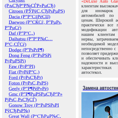
Chrysler
«DeLuxe Auto Glas
(РљСЂР°Р№СЃР»РµСЂ)
клиентам высококач
Citroen (РЎРёС‚СЂРѕРµРЅ)
для иномарок 
автомобилей по
Dacia (Р”Р°С‡РёСЏ)
ценам. Широкий ас
Daewoo (Р”СЌСѓ, Р”РµРѕ,
практически все 
Р”РµСѓ)
модификации авт
Daf (Р”Р°С„)
нашим клиентам 
Daihatsu (Р”Р°Р№С…
нервы, затрачивае
Р°С‚СЃСѓ)
необходимой моде
непосредственно с 
Dodge (Р”РѕРґР¶)
позволяет придержи
Dong Feng (Р”РѕРЅРі
и обеспечивать кл
Р¤РµРЅРі)
надежности и высо
Faw (Р¤Р°РІ)
характеристиках
Fiat (Р¤РёР°С‚)
автостекол.
Ford (Р¤РѕСЂРґ)
Foton (Р¤РѕС‚РѕРЅ)
Замена автосте
Geely (Р”Р¶РёР»Рё)
Gmc (Р”Р¶РµРЅРµСЂР°Р»
РјРѕС‚РѕСЂСЃ)
Gonow Troy (Р“РѕРЅРѕРІ
РўСЂРѕР№)
Great Wall (Р“СЂРµР№С‚