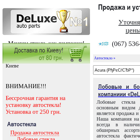
Продажа и у
Уточня
цены
(067) 536
Меняем стекла, как лампочки!
Автостекло »
Заказать установку автостекла в
Киеве
ВНИМАНИЕ!!!
Лобовые и бо
компаниии «DeL
Бессрочная гарантия на
Лобовые стекла
установку автостекла!
основным видом д
Установка от 250 грн.
является продажа и 
Наша компания на 
Автостекла
всегда в налич
обширных ассорт
Продажа автостекла
автостекла факти
Лобовые стекла