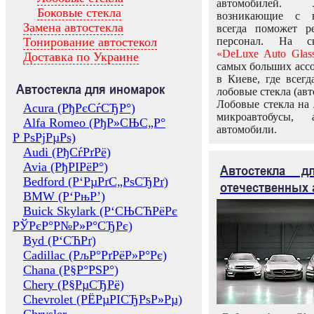
автомобилей.
Боковые стекла
возникающие с в
Замена автостекла
всегда поможет 
Тонирование автостекол
персонал. На ск
«DeLuxe Auto Glas
Доставка по Украине
самых больших ассо
в Киеве, где всег
Автостекла для иномарок
лобовые стекла (авт
Лобовые стекла на 
Acura (РђРєСѓСЂР°)
микроавтобусы, 
Alfa Romeo (РђР»СЊС„Р°
автомобили.
Р РѕРјРµРѕ)
Audi (РђСѓРґРё)
Avia (РђРІРёР°)
Автостекла 
Bedford (Р‘РµРґС„РѕСЂРґ)
отечественных 
BMW (Р‘РњР’)
Buick Skylark (Р‘СЊСЋРёРє
РЎРєР°Р№Р»Р°СЂРє)
Byd (Р‘СЋРґ)
Cadillac (РљР°РґРёР»Р°Рє)
Chana (Р§Р°РЅР°)
Chery (Р§РµСЂРё)
Chevrolet (РЁРµРІСЂРѕР»Рµ)