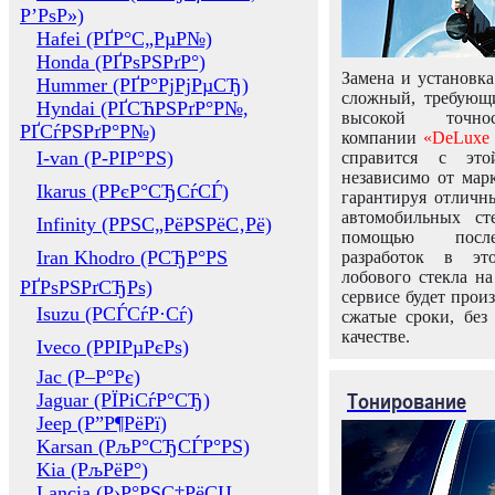
Р’РѕР»)
Hafei (РҐР°С„РµР№)
Honda (РҐРѕРЅРґР°)
Замена и установка
Hummer (РҐР°РјРјРµСЂ)
сложный, требующ
Hyndai (РҐСЋРЅРґР°Р№,
высокой точно
РҐСѓРЅРґР°Р№)
компании
«DeLuxe 
I-van (Р-РІР°РЅ)
справится с это
независимо от марк
Ikarus (РРєР°СЂСѓСЃ)
гарантируя отличны
автомобильных ст
Infinity (РРЅС„РёРЅРёС‚Рё)
помощью посл
Iran Khodro (РСЂР°РЅ
разработок в эт
лобового стекла н
РҐРѕРЅРґСЂРѕ)
сервисе будет прои
Isuzu (РСЃСѓР·Сѓ)
сжатые сроки, без
качестве.
Iveco (РРІРµРєРѕ)
Jac (Р–Р°Рє)
Тонирование
Jaguar (РЇРіСѓР°СЂ)
Jeep (Р”Р¶РёРї)
Karsan (РљР°СЂСЃР°РЅ)
Kia (РљРёР°)
Lancia (Р›Р°РЅС‡РёСЏ,