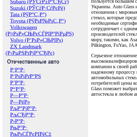
Subaru (РЎСѓР±Р°СЂСѓ)
пользуется большим 
Украины. Auto Glass
Suzuki (РЎСѓР·СѓРєРё)
отношения с мировы
Tata (РўР°С‚Р°)
стекол, которые пред
Toyota (РўРѕР№РѕС‚Р°)
необходимые сертиф
Volkswagen
сотрудничает с одни
(Р¤РѕР»СЊРєСЃРІР°РіРµРЅ)
производителей стекл
Volvo (Р’РѕР»СЊРІРѕ)
миру, такими, как Asa
Pilkington, FuYao, 
ZX Landmark
(Р›РµРЅРґРјР°СЂРє)
Серьезное отношение
Отечественные авто
высококвалифициров
компании к своей раб
Р‘Р°Р·
надежному процессу 
Р‘РѕРіРґР°РЅ
автомобильных стекол
Р’Р°Р·
потребителей цены к
Р“Р°Р·
Glass поможет выбрат
автостекла в любом а
Р—Р°Р·
Р—РёР»
РљР°РјР°Р·
РљСЂР°Р·
Р›Р°Р·
РњР°Р·
РњРѕСЃРєРІРёС‡