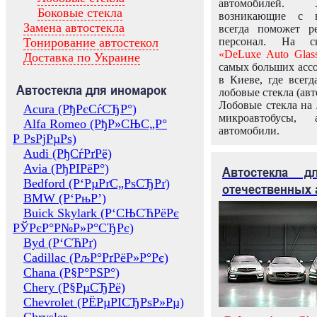
автомобилей.
Боковые стекла
возникающие с в
Замена автостекла
всегда поможет 
Тонирование автостекол
персонал. На ск
«DeLuxe Auto Glas
Доставка по Украине
самых больших ассо
в Киеве, где всег
Автостекла для иномарок
лобовые стекла (авт
Лобовые стекла на 
Acura (РђРєСѓСЂР°)
микроавтобусы, 
Alfa Romeo (РђР»СЊС„Р°
автомобили.
Р РѕРјРµРѕ)
Audi (РђСѓРґРё)
Avia (РђРІРёР°)
Автостекла 
Bedford (Р‘РµРґС„РѕСЂРґ)
отечественных 
BMW (Р‘РњР’)
Buick Skylark (Р‘СЊСЋРёРє
РЎРєР°Р№Р»Р°СЂРє)
Byd (Р‘СЋРґ)
Cadillac (РљР°РґРёР»Р°Рє)
Chana (Р§Р°РЅР°)
Chery (Р§РµСЂРё)
Chevrolet (РЁРµРІСЂРѕР»Рµ)