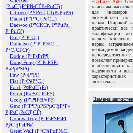
Chrysler
«DeLuxe Auto Glas
(РљСЂР°Р№СЃР»РµСЂ)
клиентам высококач
Citroen (РЎРёС‚СЂРѕРµРЅ)
для иномарок 
автомобилей по
Dacia (Р”Р°С‡РёСЏ)
ценам. Широкий ас
Daewoo (Р”СЌСѓ, Р”РµРѕ,
практически все 
Р”РµСѓ)
модификации авт
Daf (Р”Р°С„)
нашим клиентам 
Daihatsu (Р”Р°Р№С…
нервы, затрачивае
Р°С‚СЃСѓ)
необходимой моде
непосредственно с 
Dodge (Р”РѕРґР¶)
позволяет придержи
Dong Feng (Р”РѕРЅРі
и обеспечивать кл
Р¤РµРЅРі)
надежности и высо
Faw (Р¤Р°РІ)
характеристиках
Fiat (Р¤РёР°С‚)
автостекол.
Ford (Р¤РѕСЂРґ)
Foton (Р¤РѕС‚РѕРЅ)
Замена автосте
Geely (Р”Р¶РёР»Рё)
Gmc (Р”Р¶РµРЅРµСЂР°Р»
РјРѕС‚РѕСЂСЃ)
Gonow Troy (Р“РѕРЅРѕРІ
РўСЂРѕР№)
Great Wall (Р“СЂРµР№С‚