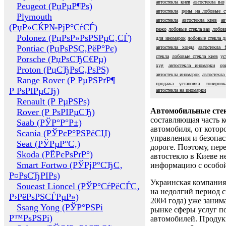
автостекла киев
автостекла ваз
Peugeot (РџРµР¶Рѕ)
автостекла
цены на лобовые с
Plymouth
автостекла
автостекла киев
ав
(РџР»СЌР№РјР°СѓСЃ)
пежо
лобовые стекла ваз
лобовы
Polonez (РџРѕР»РѕРЅРµС‚СЃ)
для иномарок
лобовые стекла д
Pontiac (РџРѕРЅС‚РёР°Рє)
автостекла хонда
автостекла f
стекла
лобовые стекла киев
ус
Porsche (РџРѕСЂС€Рµ)
xyg
автостекла иномарки
ор
Proton (РџСЂРѕС‚РѕРЅ)
автостекла иномарок
автостекла
Range Rover (Р РµРЅРґР¶
продажа установка
тонировк
Р РѕРІРµСЂ)
автостекла на иномарки
Renault (Р РµРЅРѕ)
Автомобильные сте
Rover (Р РѕРІРµСЂ)
составляющая часть 
Saab (РЎР°Р°Р±)
автомобиля, от котор
Scania (РЎРєР°РЅРёСЏ)
управления и безопа
Seat (РЎРµР°С‚)
дороге. Поэтому, пере
Skoda (РЁРєРѕРґР°)
автостекло в Киеве н
Smart Fortwo (РЎРјР°СЂС‚
информацию с особо
Р¤РѕСЂРІРѕ)
Украинская компания 
Soueast Lioncel (РЎР°СѓРёСЃС‚
на недолгий период с
Р›РёРѕРЅСЃРµР»)
2004 года) уже заним
Ssang Yong (РЎР°РЅРі
рынке сферы услуг п
Р™РѕРЅРі)
автомобилей. Проду