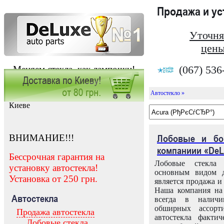
Продажа и у
Уточня
цены
(067) 536
Меняем стекла, как лампочки!
Автостекло »
Заказать установку автостекла в
Киеве
ВНИМАНИЕ!!!
Лобовые и бо
компаниии «DeL
Бессрочная гарантия на
Лобовые стекла
установку автостекла!
основным видом д
Установка от 250 грн.
является продажа и 
Наша компания на 
Автостекла
всегда в налич
обширных ассорт
Продажа автостекла
автостекла факти
Лобовые стекла