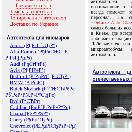
автомобилей.
Боковые стекла
возникающие с в
Замена автостекла
всегда поможет 
Тонирование автостекол
персонал. На ск
«DeLuxe Auto Glas
Доставка по Украине
самых больших ассо
в Киеве, где всег
Автостекла для иномарок
лобовые стекла (авт
Лобовые стекла на 
Acura (РђРєСѓСЂР°)
микроавтобусы, 
Alfa Romeo (РђР»СЊС„Р°
автомобили.
Р РѕРјРµРѕ)
Audi (РђСѓРґРё)
Avia (РђРІРёР°)
Автостекла 
Bedford (Р‘РµРґС„РѕСЂРґ)
отечественных 
BMW (Р‘РњР’)
Buick Skylark (Р‘СЊСЋРёРє
РЎРєР°Р№Р»Р°СЂРє)
Byd (Р‘СЋРґ)
Cadillac (РљР°РґРёР»Р°Рє)
Chana (Р§Р°РЅР°)
Chery (Р§РµСЂРё)
Chevrolet (РЁРµРІСЂРѕР»Рµ)