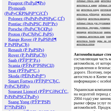
лобовые стекла киев
автостек
Peugeot (РџРµР¶Рѕ)
автостекла в киеве
лобовые ст
Plymouth
ваз
автостекла хонда
изготовле
(РџР»СЌР№РјР°СѓСЃ)
автостекла pilkington
автостекл
Polonez (РџРѕР»РѕРЅРµС‚СЃ)
pilkington
автостекла иномарок
Pontiac (РџРѕРЅС‚РёР°Рє)
лобовые стекла для грузовиков
автостекла продажа установка
Porsche (РџРѕСЂС€Рµ)
иномарок
автостекла ваз
замена
Proton (РџСЂРѕС‚РѕРЅ)
установка автостекла киев
тони
Range Rover (Р РµРЅРґР¶
автостекла honda
цены на ло
Р РѕРІРµСЂ)
автостекла оптом
Renault (Р РµРЅРѕ)
Автомобильные сте
Rover (Р РѕРІРµСЂ)
составляющая часть 
Saab (РЎР°Р°Р±)
автомобиля, от котор
Scania (РЎРєР°РЅРёСЏ)
управления и безопа
Seat (РЎРµР°С‚)
дороге. Поэтому, пере
Skoda (РЁРєРѕРґР°)
автостекло в Киеве н
Smart Fortwo (РЎРјР°СЂС‚
информацию с особо
Р¤РѕСЂРІРѕ)
Украинская компания 
Soueast Lioncel (РЎР°СѓРёСЃС‚
на недолгий период с
Р›РёРѕРЅСЃРµР»)
2004 года) уже заним
Ssang Yong (РЎР°РЅРі
рынке сферы услуг п
Р™РѕРЅРі)
автомобилей. Проду