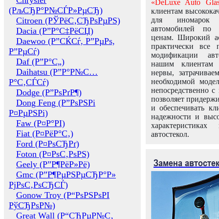
Chrysler
«DeLuxe Auto Glas
(РљСЂР°Р№СЃР»РµСЂ)
клиентам высококач
Citroen (РЎРёС‚СЂРѕРµРЅ)
для иномарок 
автомобилей по
Dacia (Р”Р°С‡РёСЏ)
ценам. Широкий ас
Daewoo (Р”СЌСѓ, Р”РµРѕ,
практически все 
Р”РµСѓ)
модификации авт
Daf (Р”Р°С„)
нашим клиентам 
Daihatsu (Р”Р°Р№С…
нервы, затрачивае
Р°С‚СЃСѓ)
необходимой моде
непосредственно с 
Dodge (Р”РѕРґР¶)
позволяет придержи
Dong Feng (Р”РѕРЅРі
и обеспечивать кл
Р¤РµРЅРі)
надежности и высо
Faw (Р¤Р°РІ)
характеристиках
Fiat (Р¤РёР°С‚)
автостекол.
Ford (Р¤РѕСЂРґ)
Foton (Р¤РѕС‚РѕРЅ)
Замена автосте
Geely (Р”Р¶РёР»Рё)
Gmc (Р”Р¶РµРЅРµСЂР°Р»
РјРѕС‚РѕСЂСЃ)
Gonow Troy (Р“РѕРЅРѕРІ
РўСЂРѕР№)
Great Wall (Р“СЂРµР№С‚