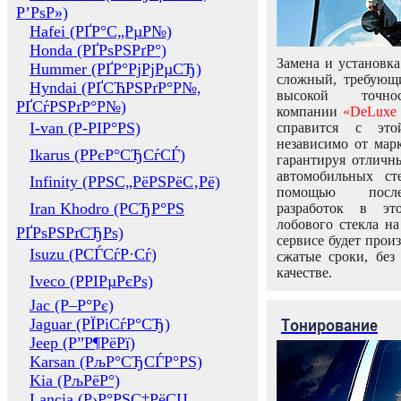
Р’РѕР»)
Hafei (РҐР°С„РµР№)
Honda (РҐРѕРЅРґР°)
Замена и установка
Hummer (РҐР°РјРјРµСЂ)
сложный, требующ
Hyndai (РҐСЋРЅРґР°Р№,
высокой точно
РҐСѓРЅРґР°Р№)
компании
«DeLuxe 
I-van (Р-РІР°РЅ)
справится с это
независимо от марк
Ikarus (РРєР°СЂСѓСЃ)
гарантируя отличны
автомобильных ст
Infinity (РРЅС„РёРЅРёС‚Рё)
помощью посл
Iran Khodro (РСЂР°РЅ
разработок в эт
лобового стекла н
РҐРѕРЅРґСЂРѕ)
сервисе будет прои
Isuzu (РСЃСѓР·Сѓ)
сжатые сроки, без
качестве.
Iveco (РРІРµРєРѕ)
Jac (Р–Р°Рє)
Тонирование
Jaguar (РЇРіСѓР°СЂ)
Jeep (Р”Р¶РёРї)
Karsan (РљР°СЂСЃР°РЅ)
Kia (РљРёР°)
Lancia (Р›Р°РЅС‡РёСЏ,