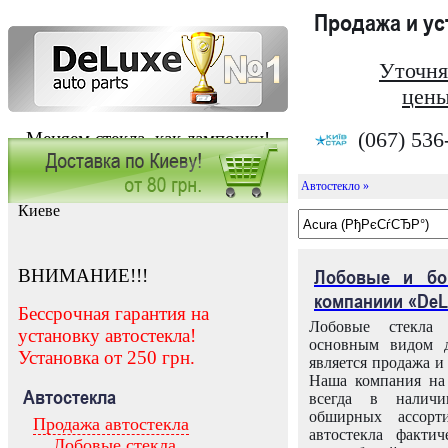
Продажа и у
Уточня
цены
(067) 536
Меняем стекла, как лампочки!
Автостекло »
Заказать установку автостекла в
Киеве
ВНИМАНИЕ!!!
Лобовые и бо
компаниии «DeL
Бессрочная гарантия на
Лобовые стекла
установку автостекла!
основным видом д
Установка от 250 грн.
является продажа и 
Наша компания на 
Автостекла
всегда в налич
обширных ассорт
Продажа автостекла
автостекла факти
Лобовые стекла