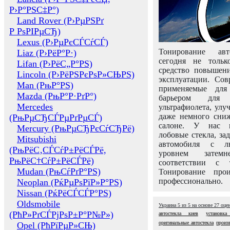
Р›Р°РЅС‡Р°)
Land Rover (Р›РµРЅРґ
Р РѕРІРµСЂ)
Lexus (Р›РµРєСЃСѓСЃ)
Тонирование авт
Liaz (Р›РёР°Р·)
сегодня не толь
Lifan (Р›РёС„Р°РЅ)
средство повышени
Lincoln (Р›РёРЅРєРѕР»СЊРЅ)
эксплуатации. Сов
Man (РњР°РЅ)
применяемые для
Mazda (РњР°Р·РґР°)
барьером для 
Mercedes
ультрафиолета, ул
даже немного сни
(РњРµСЂСЃРµРґРµСЃ)
салоне. У нас м
Mercury (РњРµСЂРєСѓСЂРё)
лобовые стекла, за
Mitsubishi
автомобиля с л
(РњРёС‚СЃСѓР±РёСЃРё,
уровнем затем
РњРёС†СѓР±РёСЃРё)
соответствии с 
Mudan (РњСѓРґР°РЅ)
Тонирование про
профессионально.
Neoplan (РќРµРѕРїР»Р°РЅ)
Nissan (РќРёСЃСЃР°РЅ)
Oldsmobile
Украина
5
из
5
на основе
27
оце
(РћР»РґСЃРјРѕР±Р°Р№Р»)
автостекла киев
установка
оригинальные автостекла
произ
Opel (РћРїРµР»СЊ)