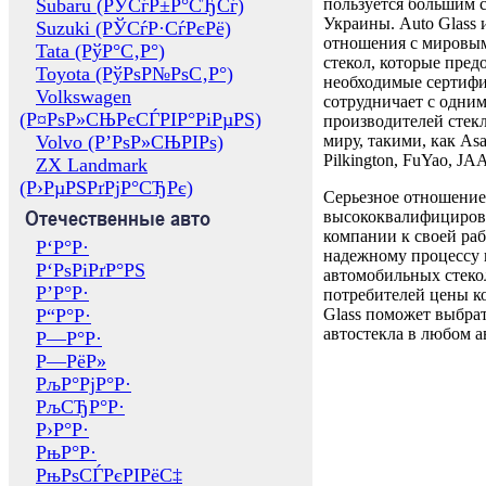
Subaru (РЎСѓР±Р°СЂСѓ)
пользуется большим 
Украины. Auto Glass
Suzuki (РЎСѓР·СѓРєРё)
отношения с мировы
Tata (РўР°С‚Р°)
стекол, которые пред
Toyota (РўРѕР№РѕС‚Р°)
необходимые сертиф
Volkswagen
сотрудничает с одни
(Р¤РѕР»СЊРєСЃРІР°РіРµРЅ)
производителей стекл
Volvo (Р’РѕР»СЊРІРѕ)
миру, такими, как Asa
Pilkington, FuYao, 
ZX Landmark
(Р›РµРЅРґРјР°СЂРє)
Серьезное отношение
Отечественные авто
высококвалифициров
компании к своей раб
Р‘Р°Р·
надежному процессу 
Р‘РѕРіРґР°РЅ
автомобильных стекол
Р’Р°Р·
потребителей цены к
Р“Р°Р·
Glass поможет выбрат
автостекла в любом а
Р—Р°Р·
Р—РёР»
РљР°РјР°Р·
РљСЂР°Р·
Р›Р°Р·
РњР°Р·
РњРѕСЃРєРІРёС‡