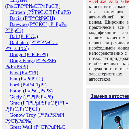
Chrysler
«DeLuxe Auto Glas
(РљСЂР°Р№СЃР»РµСЂ)
клиентам высококач
Citroen (РЎРёС‚СЂРѕРµРЅ)
для иномарок 
автомобилей по
Dacia (Р”Р°С‡РёСЏ)
ценам. Широкий ас
Daewoo (Р”СЌСѓ, Р”РµРѕ,
практически все 
Р”РµСѓ)
модификации авт
Daf (Р”Р°С„)
нашим клиентам 
Daihatsu (Р”Р°Р№С…
нервы, затрачивае
Р°С‚СЃСѓ)
необходимой моде
непосредственно с 
Dodge (Р”РѕРґР¶)
позволяет придержи
Dong Feng (Р”РѕРЅРі
и обеспечивать кл
Р¤РµРЅРі)
надежности и высо
Faw (Р¤Р°РІ)
характеристиках
Fiat (Р¤РёР°С‚)
автостекол.
Ford (Р¤РѕСЂРґ)
Foton (Р¤РѕС‚РѕРЅ)
Замена автосте
Geely (Р”Р¶РёР»Рё)
Gmc (Р”Р¶РµРЅРµСЂР°Р»
РјРѕС‚РѕСЂСЃ)
Gonow Troy (Р“РѕРЅРѕРІ
РўСЂРѕР№)
Great Wall (Р“СЂРµР№С‚