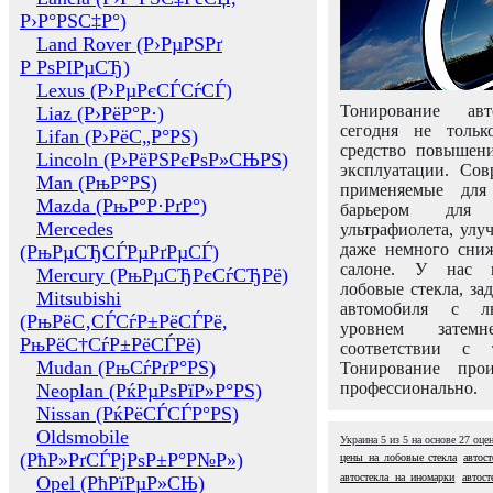
Р›Р°РЅС‡Р°)
Land Rover (Р›РµРЅРґ
Р РѕРІРµСЂ)
Lexus (Р›РµРєСЃСѓСЃ)
Тонирование авт
Liaz (Р›РёР°Р·)
сегодня не толь
Lifan (Р›РёС„Р°РЅ)
средство повышени
Lincoln (Р›РёРЅРєРѕР»СЊРЅ)
эксплуатации. Сов
Man (РњР°РЅ)
применяемые для
Mazda (РњР°Р·РґР°)
барьером для 
Mercedes
ультрафиолета, ул
даже немного сни
(РњРµСЂСЃРµРґРµСЃ)
салоне. У нас м
Mercury (РњРµСЂРєСѓСЂРё)
лобовые стекла, за
Mitsubishi
автомобиля с л
(РњРёС‚СЃСѓР±РёСЃРё,
уровнем затем
РњРёС†СѓР±РёСЃРё)
соответствии с 
Mudan (РњСѓРґР°РЅ)
Тонирование про
профессионально.
Neoplan (РќРµРѕРїР»Р°РЅ)
Nissan (РќРёСЃСЃР°РЅ)
Oldsmobile
Украина
5
из
5
на основе
27
оце
(РћР»РґСЃРјРѕР±Р°Р№Р»)
цены на лобовые стекла
автост
автостекла на иномарки
автос
Opel (РћРїРµР»СЊ)