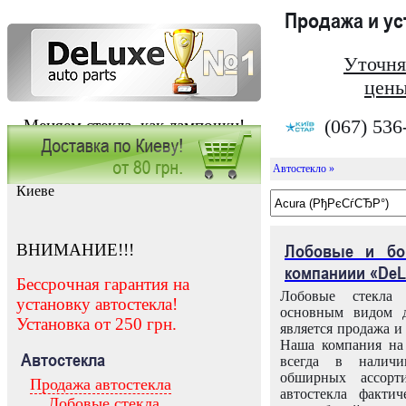
Продажа и у
Уточня
цены
(067) 536
Меняем стекла, как лампочки!
Автостекло »
Заказать установку автостекла в
Киеве
ВНИМАНИЕ!!!
Лобовые и бо
компаниии «DeL
Бессрочная гарантия на
Лобовые стекла
установку автостекла!
основным видом д
Установка от 250 грн.
является продажа и 
Наша компания на 
Автостекла
всегда в налич
обширных ассорт
Продажа автостекла
автостекла факти
Лобовые стекла