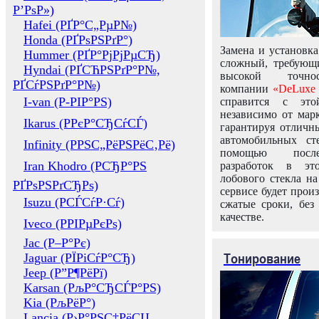
Р’РѕР»)
Hafei (РҐР°С„РµР№)
Honda (РҐРѕРЅРґР°)
Замена и установка
Hummer (РҐР°РјРјРµСЂ)
сложный, требующ
Hyndai (РҐСЋРЅРґР°Р№,
высокой точно
РҐСѓРЅРґР°Р№)
компании
«DeLuxe 
I-van (Р-РІР°РЅ)
справится с это
независимо от марк
Ikarus (РРєР°СЂСѓСЃ)
гарантируя отличны
автомобильных ст
Infinity (РРЅС„РёРЅРёС‚Рё)
помощью посл
Iran Khodro (РСЂР°РЅ
разработок в эт
лобового стекла н
РҐРѕРЅРґСЂРѕ)
сервисе будет прои
Isuzu (РСЃСѓР·Сѓ)
сжатые сроки, без
качестве.
Iveco (РРІРµРєРѕ)
Jac (Р–Р°Рє)
Тонирование
Jaguar (РЇРіСѓР°СЂ)
Jeep (Р”Р¶РёРї)
Karsan (РљР°СЂСЃР°РЅ)
Kia (РљРёР°)
Lancia (Р›Р°РЅС‡РёСЏ,