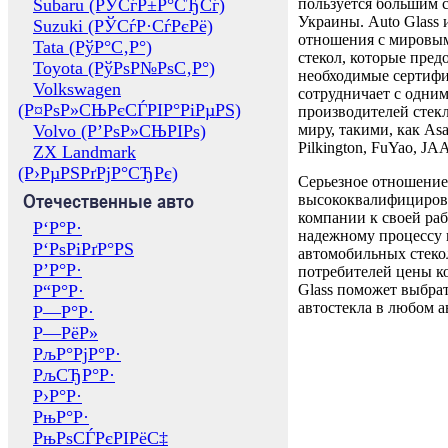
Subaru (РЎСѓР±Р°СЂСѓ)
пользуется большим 
Украины. Auto Glass
Suzuki (РЎСѓР·СѓРєРё)
отношения с мировы
Tata (РўР°С‚Р°)
стекол, которые пред
Toyota (РўРѕР№РѕС‚Р°)
необходимые сертиф
Volkswagen
сотрудничает с одни
(Р¤РѕР»СЊРєСЃРІР°РіРµРЅ)
производителей стекл
Volvo (Р’РѕР»СЊРІРѕ)
миру, такими, как Asa
Pilkington, FuYao, 
ZX Landmark
(Р›РµРЅРґРјР°СЂРє)
Серьезное отношение
Отечественные авто
высококвалифициров
компании к своей раб
Р‘Р°Р·
надежному процессу 
Р‘РѕРіРґР°РЅ
автомобильных стекол
Р’Р°Р·
потребителей цены к
Р“Р°Р·
Glass поможет выбрат
автостекла в любом а
Р—Р°Р·
Р—РёР»
РљР°РјР°Р·
РљСЂР°Р·
Р›Р°Р·
РњР°Р·
РњРѕСЃРєРІРёС‡