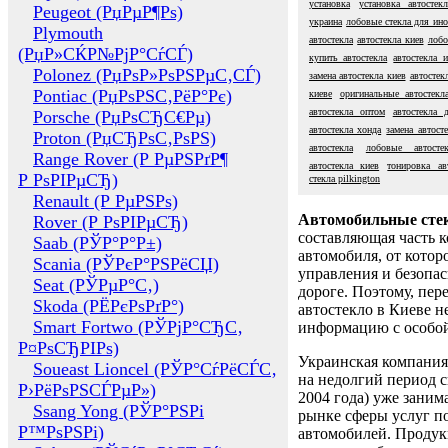
установка
установка автостекл
Peugeot (РџРµР¶Рѕ)
украина
лобовые стекла для ин
Plymouth
автостекла
автостекла киев
лобо
(РџР»СЌР№РјР°СѓСЃ)
купить автостекла
автостекла 
Polonez (РџРѕР»РѕРЅРµС‚СЃ)
замена автостекла киев
автостек
Pontiac (РџРѕРЅС‚РёР°Рє)
киеве
оригинальные автостекл
автостекла оптом
автостекла 
Porsche (РџРѕСЂС€Рµ)
автостекла хонда
замена автост
Proton (РџСЂРѕС‚РѕРЅ)
автостекла
лобовые автостек
Range Rover (Р РµРЅРґР¶
автостекла киев
тонировка ав
Р РѕРІРµСЂ)
стекла pilkington
Renault (Р РµРЅРѕ)
Автомобильные сте
Rover (Р РѕРІРµСЂ)
составляющая часть 
Saab (РЎР°Р°Р±)
автомобиля, от котор
Scania (РЎРєР°РЅРёСЏ)
управления и безопа
Seat (РЎРµР°С‚)
дороге. Поэтому, пере
Skoda (РЁРєРѕРґР°)
автостекло в Киеве н
Smart Fortwo (РЎРјР°СЂС‚
информацию с особо
Р¤РѕСЂРІРѕ)
Украинская компания 
Soueast Lioncel (РЎР°СѓРёСЃС‚
на недолгий период с
Р›РёРѕРЅСЃРµР»)
2004 года) уже заним
Ssang Yong (РЎР°РЅРі
рынке сферы услуг п
Р™РѕРЅРі)
автомобилей. Проду