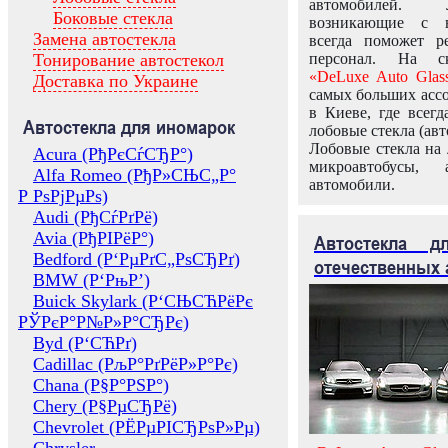
автомобилей.
Боковые стекла
возникающие с в
Замена автостекла
всегда поможет 
Тонирование автостекол
персонал. На ск
«DeLuxe Auto Glas
Доставка по Украине
самых больших ассо
в Киеве, где всег
Автостекла для иномарок
лобовые стекла (авт
Лобовые стекла на 
Acura (РђРєСѓСЂР°)
микроавтобусы, 
Alfa Romeo (РђР»СЊС„Р°
автомобили.
Р РѕРјРµРѕ)
Audi (РђСѓРґРё)
Avia (РђРІРёР°)
Автостекла 
Bedford (Р‘РµРґС„РѕСЂРґ)
отечественных 
BMW (Р‘РњР’)
Buick Skylark (Р‘СЊСЋРёРє
РЎРєР°Р№Р»Р°СЂРє)
Byd (Р‘СЋРґ)
Cadillac (РљР°РґРёР»Р°Рє)
Chana (Р§Р°РЅР°)
Chery (Р§РµСЂРё)
Chevrolet (РЁРµРІСЂРѕР»Рµ)