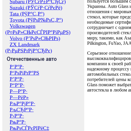
Subaru (РЎСѓР±Р°СЂСѓ)
пользуется большим 
Украины. Auto Glass
Suzuki (РЎСѓР·СѓРєРё)
отношения с мировы
Tata (РўР°С‚Р°)
стекол, которые пред
Toyota (РўРѕР№РѕС‚Р°)
необходимые сертиф
Volkswagen
сотрудничает с одни
(Р¤РѕР»СЊРєСЃРІР°РіРµРЅ)
производителей стекл
Volvo (Р’РѕР»СЊРІРѕ)
миру, такими, как Asa
Pilkington, FuYao, 
ZX Landmark
(Р›РµРЅРґРјР°СЂРє)
Серьезное отношение
Отечественные авто
высококвалифициров
компании к своей раб
Р‘Р°Р·
надежному процессу 
Р‘РѕРіРґР°РЅ
автомобильных стекол
Р’Р°Р·
потребителей цены к
Р“Р°Р·
Glass поможет выбрат
автостекла в любом а
Р—Р°Р·
Р—РёР»
РљР°РјР°Р·
РљСЂР°Р·
Р›Р°Р·
РњР°Р·
РњРѕСЃРєРІРёС‡