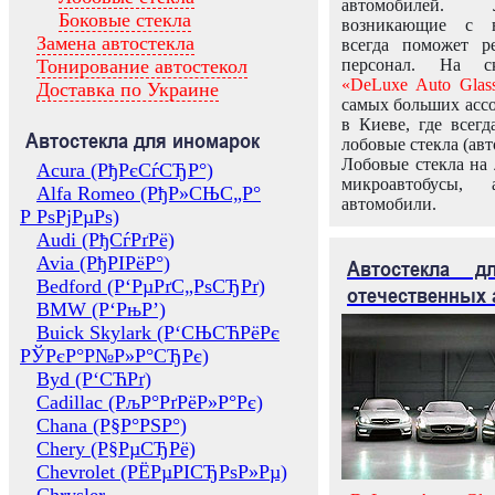
автомобилей.
Боковые стекла
возникающие с в
Замена автостекла
всегда поможет 
Тонирование автостекол
персонал. На ск
«DeLuxe Auto Glas
Доставка по Украине
самых больших ассо
в Киеве, где всег
Автостекла для иномарок
лобовые стекла (авт
Лобовые стекла на 
Acura (РђРєСѓСЂР°)
микроавтобусы, 
Alfa Romeo (РђР»СЊС„Р°
автомобили.
Р РѕРјРµРѕ)
Audi (РђСѓРґРё)
Avia (РђРІРёР°)
Автостекла 
Bedford (Р‘РµРґС„РѕСЂРґ)
отечественных 
BMW (Р‘РњР’)
Buick Skylark (Р‘СЊСЋРёРє
РЎРєР°Р№Р»Р°СЂРє)
Byd (Р‘СЋРґ)
Cadillac (РљР°РґРёР»Р°Рє)
Chana (Р§Р°РЅР°)
Chery (Р§РµСЂРё)
Chevrolet (РЁРµРІСЂРѕР»Рµ)