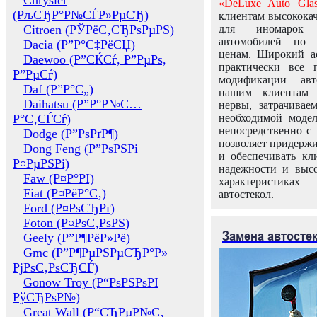
Chrysler
«DeLuxe Auto Glas
(РљСЂР°Р№СЃР»РµСЂ)
клиентам высококач
Citroen (РЎРёС‚СЂРѕРµРЅ)
для иномарок 
автомобилей по
Dacia (Р”Р°С‡РёСЏ)
ценам. Широкий ас
Daewoo (Р”СЌСѓ, Р”РµРѕ,
практически все 
Р”РµСѓ)
модификации авт
Daf (Р”Р°С„)
нашим клиентам 
Daihatsu (Р”Р°Р№С…
нервы, затрачивае
Р°С‚СЃСѓ)
необходимой моде
непосредственно с 
Dodge (Р”РѕРґР¶)
позволяет придержи
Dong Feng (Р”РѕРЅРі
и обеспечивать кл
Р¤РµРЅРі)
надежности и высо
Faw (Р¤Р°РІ)
характеристиках
Fiat (Р¤РёР°С‚)
автостекол.
Ford (Р¤РѕСЂРґ)
Foton (Р¤РѕС‚РѕРЅ)
Замена автосте
Geely (Р”Р¶РёР»Рё)
Gmc (Р”Р¶РµРЅРµСЂР°Р»
РјРѕС‚РѕСЂСЃ)
Gonow Troy (Р“РѕРЅРѕРІ
РўСЂРѕР№)
Great Wall (Р“СЂРµР№С‚