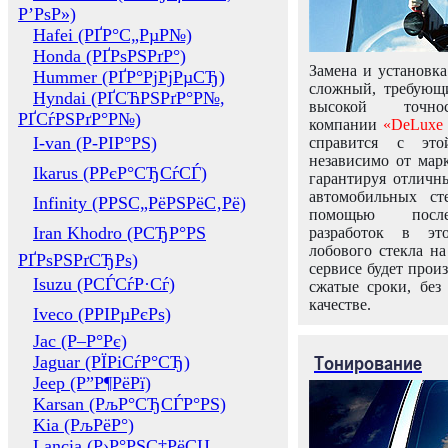
Р’РѕР»)
Hafei (РҐР°С„РµР№)
Honda (РҐРѕРЅРґР°)
Замена и установка
Hummer (РҐР°РјРјРµСЂ)
сложный, требующ
Hyndai (РҐСЋРЅРґР°Р№,
высокой точно
РҐСѓРЅРґР°Р№)
компании
«DeLuxe 
I-van (Р-РІР°РЅ)
справится с это
независимо от марк
Ikarus (РРєР°СЂСѓСЃ)
гарантируя отличны
автомобильных ст
Infinity (РРЅС„РёРЅРёС‚Рё)
помощью посл
Iran Khodro (РСЂР°РЅ
разработок в эт
лобового стекла н
РҐРѕРЅРґСЂРѕ)
сервисе будет прои
Isuzu (РСЃСѓР·Сѓ)
сжатые сроки, без
качестве.
Iveco (РРІРµРєРѕ)
Jac (Р–Р°Рє)
Тонирование
Jaguar (РЇРіСѓР°СЂ)
Jeep (Р”Р¶РёРї)
Karsan (РљР°СЂСЃР°РЅ)
Kia (РљРёР°)
Lancia (Р›Р°РЅС‡РёСЏ,