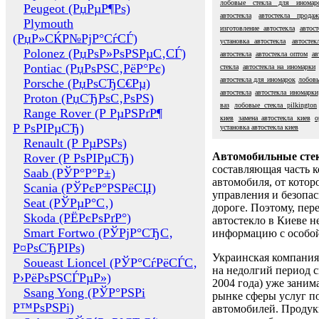
лобовые стекла для иномар
Peugeot (РџРµР¶Рѕ)
автостекла
автостекла продаж
Plymouth
изготовление автостекла
автос
(РџР»СЌР№РјР°СѓСЃ)
установка автостекла
автостек
Polonez (РџРѕР»РѕРЅРµС‚СЃ)
автостекла
автостекла оптом
ав
Pontiac (РџРѕРЅС‚РёР°Рє)
стекла
автостекла на иномарки
автостекла для иномарок
лобовы
Porsche (РџРѕСЂС€Рµ)
автостекла
автостекла иномарки
Proton (РџСЂРѕС‚РѕРЅ)
ваз
лобовые стекла pilkington
Range Rover (Р РµРЅРґР¶
киев
замена автостекла киев
о
Р РѕРІРµСЂ)
установка автостекла киев
Renault (Р РµРЅРѕ)
Автомобильные сте
Rover (Р РѕРІРµСЂ)
составляющая часть 
Saab (РЎР°Р°Р±)
автомобиля, от котор
Scania (РЎРєР°РЅРёСЏ)
управления и безопа
Seat (РЎРµР°С‚)
дороге. Поэтому, пере
Skoda (РЁРєРѕРґР°)
автостекло в Киеве н
Smart Fortwo (РЎРјР°СЂС‚
информацию с особо
Р¤РѕСЂРІРѕ)
Украинская компания 
Soueast Lioncel (РЎР°СѓРёСЃС‚
на недолгий период с
Р›РёРѕРЅСЃРµР»)
2004 года) уже заним
Ssang Yong (РЎР°РЅРі
рынке сферы услуг п
Р™РѕРЅРі)
автомобилей. Проду