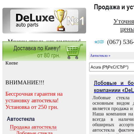
Продажа и у
Уточня
цены
(067) 536
Меняем стекла, как лампочки!
Автостекло »
Заказать установку автостекла в
Киеве
ВНИМАНИЕ!!!
Лобовые и бо
компаниии «DeL
Бессрочная гарантия на
Лобовые стекла
установку автостекла!
основным видом д
Установка от 250 грн.
является продажа и 
Наша компания на 
Автостекла
всегда в налич
обширных ассорт
Продажа автостекла
автостекла факти
Лобовые стекла