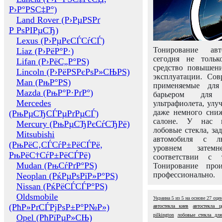
Р›Р°РЅС‡Р°)
Land Rover (Р›РµРЅРґ
Р РѕРІРµСЂ)
Lexus (Р›РµРєСЃСѓСЃ)
Тонирование авт
Liaz (Р›РёР°Р·)
сегодня не толь
Lifan (Р›РёС„Р°РЅ)
средство повышени
Lincoln (Р›РёРЅРєРѕР»СЊРЅ)
эксплуатации. Сов
Man (РњР°РЅ)
применяемые для
Mazda (РњР°Р·РґР°)
барьером для 
Mercedes
ультрафиолета, ул
даже немного сни
(РњРµСЂСЃРµРґРµСЃ)
салоне. У нас м
Mercury (РњРµСЂРєСѓСЂРё)
лобовые стекла, за
Mitsubishi
автомобиля с л
(РњРёС‚СЃСѓР±РёСЃРё,
уровнем затем
РњРёС†СѓР±РёСЃРё)
соответствии с 
Mudan (РњСѓРґР°РЅ)
Тонирование про
профессионально.
Neoplan (РќРµРѕРїР»Р°РЅ)
Nissan (РќРёСЃСЃР°РЅ)
Oldsmobile
Украина
5
из
5
на основе
27
оце
(РћР»РґСЃРјРѕР±Р°Р№Р»)
автостекла киев
автостекла ц
pilkington
лобовые стекла для
Opel (РћРїРµР»СЊ)