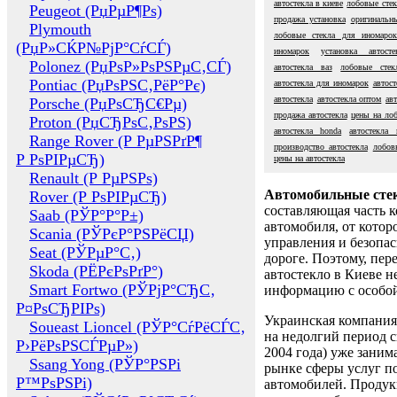
автостекла в киеве
лобовые стек
Peugeot (РџРµР¶Рѕ)
продажа установка
оригинальны
Plymouth
лобовые стекла для иномарок
(РџР»СЌР№РјР°СѓСЃ)
иномарок
установка автост
Polonez (РџРѕР»РѕРЅРµС‚СЃ)
автостекла ваз
лобовые стекл
Pontiac (РџРѕРЅС‚РёР°Рє)
автостекла для иномарок
автос
автостекла
автостекла оптом
ав
Porsche (РџРѕСЂС€Рµ)
продажа автостекла
цены на лоб
Proton (РџСЂРѕС‚РѕРЅ)
автостекла honda
автостекла
Range Rover (Р РµРЅРґР¶
производство автостекла
лобов
Р РѕРІРµСЂ)
цены на автостекла
Renault (Р РµРЅРѕ)
Автомобильные сте
Rover (Р РѕРІРµСЂ)
составляющая часть 
Saab (РЎР°Р°Р±)
автомобиля, от котор
Scania (РЎРєР°РЅРёСЏ)
управления и безопа
Seat (РЎРµР°С‚)
дороге. Поэтому, пере
Skoda (РЁРєРѕРґР°)
автостекло в Киеве н
Smart Fortwo (РЎРјР°СЂС‚
информацию с особо
Р¤РѕСЂРІРѕ)
Украинская компания 
Soueast Lioncel (РЎР°СѓРёСЃС‚
на недолгий период с
Р›РёРѕРЅСЃРµР»)
2004 года) уже заним
Ssang Yong (РЎР°РЅРі
рынке сферы услуг п
Р™РѕРЅРі)
автомобилей. Проду