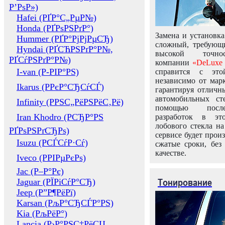
Р’РѕР»)
Hafei (РҐР°С„РµР№)
Honda (РҐРѕРЅРґР°)
Замена и установка
Hummer (РҐР°РјРјРµСЂ)
сложный, требующ
Hyndai (РҐСЋРЅРґР°Р№,
высокой точно
РҐСѓРЅРґР°Р№)
компании
«DeLuxe 
I-van (Р-РІР°РЅ)
справится с это
независимо от марк
Ikarus (РРєР°СЂСѓСЃ)
гарантируя отличны
автомобильных ст
Infinity (РРЅС„РёРЅРёС‚Рё)
помощью посл
Iran Khodro (РСЂР°РЅ
разработок в эт
лобового стекла н
РҐРѕРЅРґСЂРѕ)
сервисе будет прои
Isuzu (РСЃСѓР·Сѓ)
сжатые сроки, без
качестве.
Iveco (РРІРµРєРѕ)
Jac (Р–Р°Рє)
Тонирование
Jaguar (РЇРіСѓР°СЂ)
Jeep (Р”Р¶РёРї)
Karsan (РљР°СЂСЃР°РЅ)
Kia (РљРёР°)
Lancia (Р›Р°РЅС‡РёСЏ,