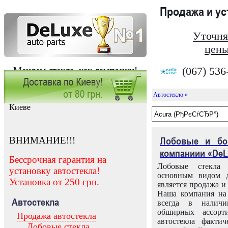
Продажа и у
Уточня
цены
(067) 536
Меняем стекла, как лампочки!
Автостекло »
Заказать установку автостекла в
Киеве
ВНИМАНИЕ!!!
Лобовые и бо
компаниии «DeL
Бессрочная гарантия на
Лобовые стекла
установку автостекла!
основным видом д
Установка от 250 грн.
является продажа и 
Наша компания на 
Автостекла
всегда в налич
обширных ассорт
Продажа автостекла
автостекла факти
Лобовые стекла