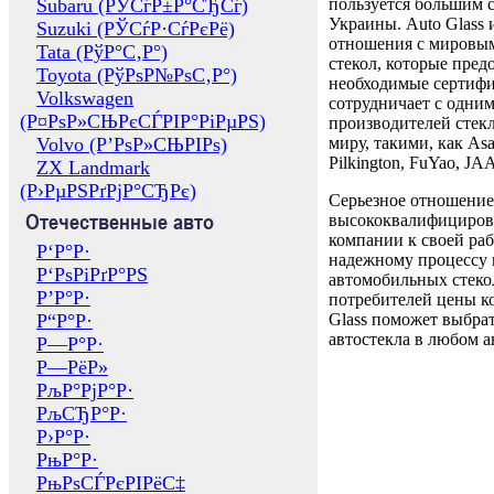
Subaru (РЎСѓР±Р°СЂСѓ)
пользуется большим 
Украины. Auto Glass
Suzuki (РЎСѓР·СѓРєРё)
отношения с мировы
Tata (РўР°С‚Р°)
стекол, которые пред
Toyota (РўРѕР№РѕС‚Р°)
необходимые сертиф
Volkswagen
сотрудничает с одни
(Р¤РѕР»СЊРєСЃРІР°РіРµРЅ)
производителей стекл
Volvo (Р’РѕР»СЊРІРѕ)
миру, такими, как Asa
Pilkington, FuYao, 
ZX Landmark
(Р›РµРЅРґРјР°СЂРє)
Серьезное отношение
Отечественные авто
высококвалифициров
компании к своей раб
Р‘Р°Р·
надежному процессу 
Р‘РѕРіРґР°РЅ
автомобильных стекол
Р’Р°Р·
потребителей цены к
Р“Р°Р·
Glass поможет выбрат
автостекла в любом а
Р—Р°Р·
Р—РёР»
РљР°РјР°Р·
РљСЂР°Р·
Р›Р°Р·
РњР°Р·
РњРѕСЃРєРІРёС‡