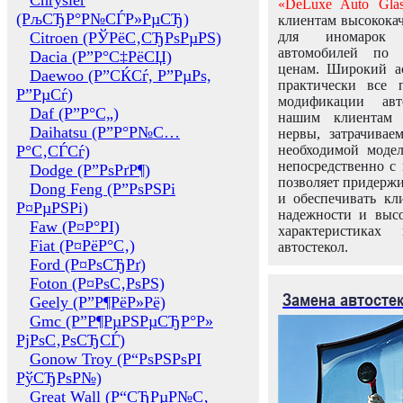
Chrysler
«DeLuxe Auto Glas
(РљСЂР°Р№СЃР»РµСЂ)
клиентам высококач
Citroen (РЎРёС‚СЂРѕРµРЅ)
для иномарок 
автомобилей по
Dacia (Р”Р°С‡РёСЏ)
ценам. Широкий ас
Daewoo (Р”СЌСѓ, Р”РµРѕ,
практически все 
Р”РµСѓ)
модификации авт
Daf (Р”Р°С„)
нашим клиентам 
Daihatsu (Р”Р°Р№С…
нервы, затрачивае
Р°С‚СЃСѓ)
необходимой моде
непосредственно с 
Dodge (Р”РѕРґР¶)
позволяет придержи
Dong Feng (Р”РѕРЅРі
и обеспечивать кл
Р¤РµРЅРі)
надежности и высо
Faw (Р¤Р°РІ)
характеристиках
Fiat (Р¤РёР°С‚)
автостекол.
Ford (Р¤РѕСЂРґ)
Foton (Р¤РѕС‚РѕРЅ)
Замена автосте
Geely (Р”Р¶РёР»Рё)
Gmc (Р”Р¶РµРЅРµСЂР°Р»
РјРѕС‚РѕСЂСЃ)
Gonow Troy (Р“РѕРЅРѕРІ
РўСЂРѕР№)
Great Wall (Р“СЂРµР№С‚