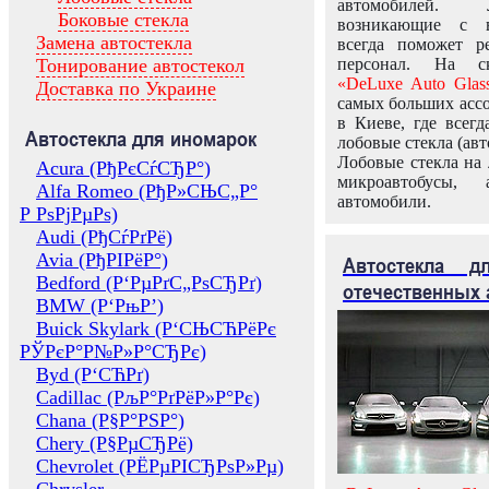
автомобилей.
Боковые стекла
возникающие с в
Замена автостекла
всегда поможет 
Тонирование автостекол
персонал. На ск
«DeLuxe Auto Glas
Доставка по Украине
самых больших ассо
в Киеве, где всег
Автостекла для иномарок
лобовые стекла (авт
Лобовые стекла на 
Acura (РђРєСѓСЂР°)
микроавтобусы, 
Alfa Romeo (РђР»СЊС„Р°
автомобили.
Р РѕРјРµРѕ)
Audi (РђСѓРґРё)
Avia (РђРІРёР°)
Автостекла 
Bedford (Р‘РµРґС„РѕСЂРґ)
отечественных 
BMW (Р‘РњР’)
Buick Skylark (Р‘СЊСЋРёРє
РЎРєР°Р№Р»Р°СЂРє)
Byd (Р‘СЋРґ)
Cadillac (РљР°РґРёР»Р°Рє)
Chana (Р§Р°РЅР°)
Chery (Р§РµСЂРё)
Chevrolet (РЁРµРІСЂРѕР»Рµ)