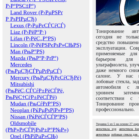
Р›Р°РЅС‡Р°)
Land Rover (Р›РµРЅРґ
Р РѕРІРµСЂ)
Lexus (Р›РµРєСЃСѓСЃ)
Тонирование авт
Liaz (Р›РёР°Р·)
сегодня не толь
Lifan (Р›РёС„Р°РЅ)
средство повышени
Lincoln (Р›РёРЅРєРѕР»СЊРЅ)
эксплуатации. Сов
Man (РњР°РЅ)
применяемые для
Mazda (РњР°Р·РґР°)
барьером для 
Mercedes
ультрафиолета, ул
даже немного сни
(РњРµСЂСЃРµРґРµСЃ)
салоне. У нас м
Mercury (РњРµСЂРєСѓСЂРё)
лобовые стекла, за
Mitsubishi
автомобиля с л
(РњРёС‚СЃСѓР±РёСЃРё,
уровнем затем
РњРёС†СѓР±РёСЃРё)
соответствии с 
Mudan (РњСѓРґР°РЅ)
Тонирование про
профессионально.
Neoplan (РќРµРѕРїР»Р°РЅ)
Nissan (РќРёСЃСЃР°РЅ)
Oldsmobile
Украина
5
из
5
на основе
27
оце
(РћР»РґСЃРјРѕР±Р°Р№Р»)
автостекла xyg
автостекла for
автостекла
лобовые стекла для 
Opel (РћРїРµР»СЊ)