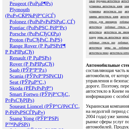
заказ
продажа автостекла
автост
Peugeot (РџРµР¶Рѕ)
установка автостекла киев
зам
Plymouth
установка
автостекла ваз
авт
(РџР»СЌР№РјР°СѓСЃ)
замена автостекла киев
автост
Polonez (РџРѕР»РѕРЅРµС‚СЃ)
стекла для иномарок
лобовы
Pontiac (РџРѕРЅС‚РёР°Рє)
автостекла
лобовые стекла 
автостекла
автостекла на ином
Porsche (РџРѕСЂС€Рµ)
хонда
цены на автостекла
автос
Proton (РџСЂРѕС‚РѕРЅ)
лобовые стекла ваз
лобовые
Range Rover (Р РµРЅРґР¶
автостекла
цены на лобовые
Р РѕРІРµСЂ)
автостекла пежо
автостекла опт
Renault (Р РµРЅРѕ)
Rover (Р РѕРІРµСЂ)
Автомобильные сте
Saab (РЎР°Р°Р±)
составляющая часть 
Scania (РЎРєР°РЅРёСЏ)
автомобиля, от котор
управления и безопа
Seat (РЎРµР°С‚)
дороге. Поэтому, пере
Skoda (РЁРєРѕРґР°)
автостекло в Киеве н
Smart Fortwo (РЎРјР°СЂС‚
информацию с особо
Р¤РѕСЂРІРѕ)
Soueast Lioncel (РЎР°СѓРёСЃС‚
Украинская компания 
на недолгий период с
Р›РёРѕРЅСЃРµР»)
2004 года) уже заним
Ssang Yong (РЎР°РЅРі
рынке сферы услуг п
Р™РѕРЅРі)
автомобилей. Проду