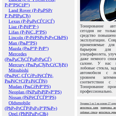
Р›Р°РЅС‡Р°)
Land Rover (Р›РµРЅРґ
Р РѕРІРµСЂ)
Lexus (Р›РµРєСЃСѓСЃ)
Тонирование авт
Liaz (Р›РёР°Р·)
сегодня не толь
Lifan (Р›РёС„Р°РЅ)
средство повышени
Lincoln (Р›РёРЅРєРѕР»СЊРЅ)
эксплуатации. Сов
Man (РњР°РЅ)
применяемые для
Mazda (РњР°Р·РґР°)
барьером для 
Mercedes
ультрафиолета, ул
даже немного сни
(РњРµСЂСЃРµРґРµСЃ)
салоне. У нас м
Mercury (РњРµСЂРєСѓСЂРё)
лобовые стекла, за
Mitsubishi
автомобиля с л
(РњРёС‚СЃСѓР±РёСЃРё,
уровнем затем
РњРёС†СѓР±РёСЃРё)
соответствии с 
Mudan (РњСѓРґР°РЅ)
Тонирование про
профессионально.
Neoplan (РќРµРѕРїР»Р°РЅ)
Nissan (РќРёСЃСЃР°РЅ)
Oldsmobile
Украина
5
из
5
на основе
27
оце
(РћР»РґСЃРјРѕР±Р°Р№Р»)
автостекла киев
тонировка ав
лобовые стекла
автостекла цен
Opel (РћРїРµР»СЊ)