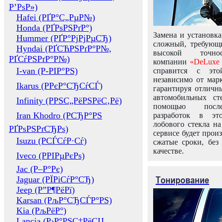
Р’РѕР»)
Hafei (РҐР°С„РµР№)
Honda (РҐРѕРЅРґР°)
Замена и установка
Hummer (РҐР°РјРјРµСЂ)
сложный, требующ
Hyndai (РҐСЋРЅРґР°Р№,
высокой точно
РҐСѓРЅРґР°Р№)
компании
«DeLuxe 
I-van (Р-РІР°РЅ)
справится с это
независимо от марк
Ikarus (РРєР°СЂСѓСЃ)
гарантируя отличны
автомобильных ст
Infinity (РРЅС„РёРЅРёС‚Рё)
помощью посл
Iran Khodro (РСЂР°РЅ
разработок в эт
лобового стекла н
РҐРѕРЅРґСЂРѕ)
сервисе будет прои
Isuzu (РСЃСѓР·Сѓ)
сжатые сроки, без
качестве.
Iveco (РРІРµРєРѕ)
Jac (Р–Р°Рє)
Тонирование
Jaguar (РЇРіСѓР°СЂ)
Jeep (Р”Р¶РёРї)
Karsan (РљР°СЂСЃР°РЅ)
Kia (РљРёР°)
Lancia (Р›Р°РЅС‡РёСЏ,