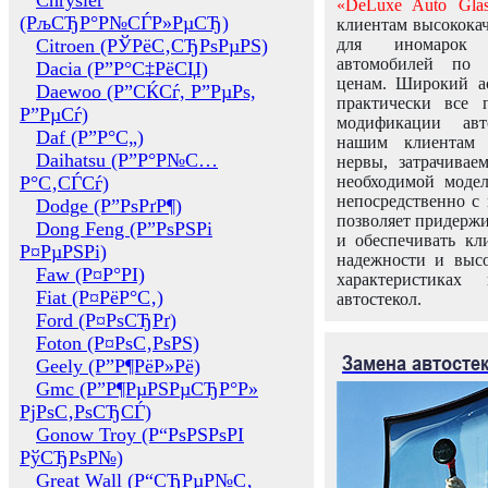
Chrysler
«DeLuxe Auto Glas
(РљСЂР°Р№СЃР»РµСЂ)
клиентам высококач
Citroen (РЎРёС‚СЂРѕРµРЅ)
для иномарок 
автомобилей по
Dacia (Р”Р°С‡РёСЏ)
ценам. Широкий ас
Daewoo (Р”СЌСѓ, Р”РµРѕ,
практически все 
Р”РµСѓ)
модификации авт
Daf (Р”Р°С„)
нашим клиентам 
Daihatsu (Р”Р°Р№С…
нервы, затрачивае
Р°С‚СЃСѓ)
необходимой моде
непосредственно с 
Dodge (Р”РѕРґР¶)
позволяет придержи
Dong Feng (Р”РѕРЅРі
и обеспечивать кл
Р¤РµРЅРі)
надежности и высо
Faw (Р¤Р°РІ)
характеристиках
Fiat (Р¤РёР°С‚)
автостекол.
Ford (Р¤РѕСЂРґ)
Foton (Р¤РѕС‚РѕРЅ)
Замена автосте
Geely (Р”Р¶РёР»Рё)
Gmc (Р”Р¶РµРЅРµСЂР°Р»
РјРѕС‚РѕСЂСЃ)
Gonow Troy (Р“РѕРЅРѕРІ
РўСЂРѕР№)
Great Wall (Р“СЂРµР№С‚