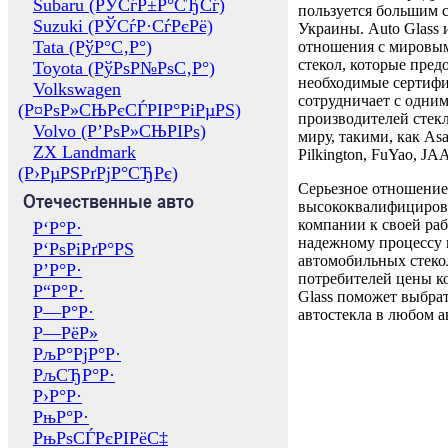
Subaru (РЎСѓР±Р°СЂСѓ)
пользуется большим 
Suzuki (РЎСѓР·СѓРєРё)
Украины. Auto Glass
Tata (РўР°С‚Р°)
отношения с мировы
стекол, которые пред
Toyota (РўРѕР№РѕС‚Р°)
необходимые сертиф
Volkswagen
сотрудничает с одни
(Р¤РѕР»СЊРєСЃРІР°РіРµРЅ)
производителей стекл
Volvo (Р’РѕР»СЊРІРѕ)
миру, такими, как Asa
ZX Landmark
Pilkington, FuYao, 
(Р›РµРЅРґРјР°СЂРє)
Серьезное отношение
Отечественные авто
высококвалифициров
компании к своей раб
Р‘Р°Р·
надежному процессу 
Р‘РѕРіРґР°РЅ
автомобильных стекол
Р’Р°Р·
потребителей цены к
Р“Р°Р·
Glass поможет выбрат
Р—Р°Р·
автостекла в любом а
Р—РёР»
РљР°РјР°Р·
РљСЂР°Р·
Р›Р°Р·
РњР°Р·
РњРѕСЃРєРІРёС‡