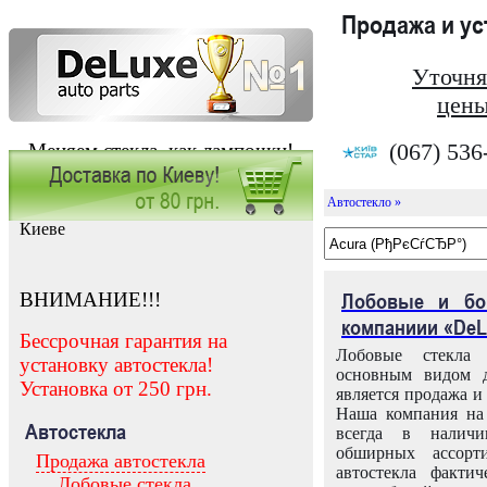
Продажа и у
Уточня
цены
(067) 536
Меняем стекла, как лампочки!
Автостекло »
Заказать установку автостекла в
Киеве
ВНИМАНИЕ!!!
Лобовые и бо
компаниии «DeL
Бессрочная гарантия на
Лобовые стекла
установку автостекла!
основным видом д
Установка от 250 грн.
является продажа и 
Наша компания на 
Автостекла
всегда в налич
обширных ассорт
Продажа автостекла
автостекла факти
Лобовые стекла