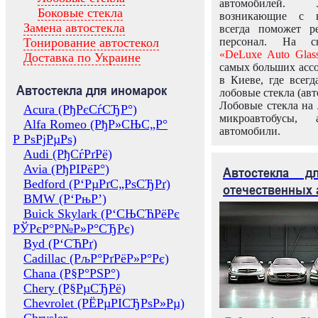
автомобилей.
Боковые стекла
возникающие с в
Замена автостекла
всегда поможет 
Тонирование автостекол
персонал. На ск
«DeLuxe Auto Glas
Доставка по Украине
самых больших ассо
в Киеве, где всег
Автостекла для иномарок
лобовые стекла (авт
Лобовые стекла на 
Acura (РђРєСѓСЂР°)
микроавтобусы, 
Alfa Romeo (РђР»СЊС„Р°
автомобили.
Р РѕРјРµРѕ)
Audi (РђСѓРґРё)
Avia (РђРІРёР°)
Автостекла 
Bedford (Р‘РµРґС„РѕСЂРґ)
отечественных 
BMW (Р‘РњР’)
Buick Skylark (Р‘СЊСЋРёРє
РЎРєР°Р№Р»Р°СЂРє)
Byd (Р‘СЋРґ)
Cadillac (РљР°РґРёР»Р°Рє)
Chana (Р§Р°РЅР°)
Chery (Р§РµСЂРё)
Chevrolet (РЁРµРІСЂРѕР»Рµ)