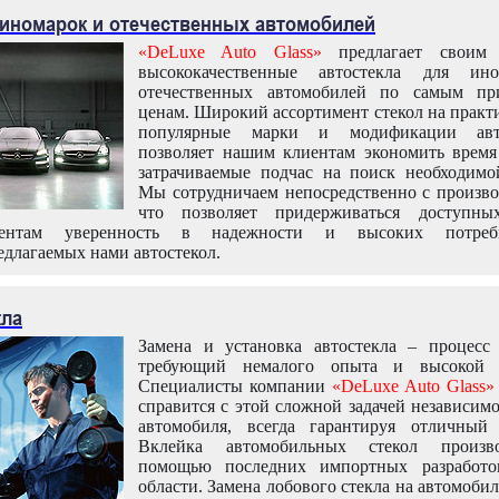
 иномарок и отечественных автомобилей
«DeLuxe Auto Glass»
предлагает своим 
высококачественные автостекла для ин
отечественных автомобилей по самым пр
ценам. Широкий ассортимент стекол на практ
популярные марки и модификации авт
позволяет нашим клиентам экономить время
затрачиваемые подчас на поиск необходимо
Мы сотрудничаем непосредственно с произво
что позволяет придерживаться доступн
иентам уверенность в надежности и высоких потреби
едлагаемых нами автостекол.
кла
Замена и установка автостекла – процесс
требующий немалого опыта и высокой т
Специалисты компании
«DeLuxe Auto Glass»
справится с этой сложной задачей независим
автомобиля, всегда гарантируя отличный р
Вклейка автомобильных стекол произв
помощью последних импортных разработо
области. Замена лобового стекла на автомоби