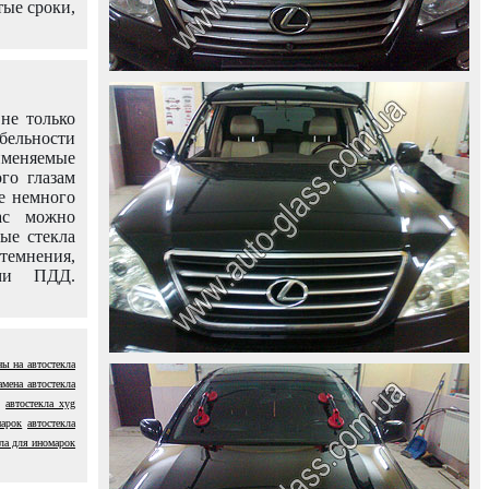
тые сроки,
не только
абельности
именяемые
го глазам
е немного
ас можно
вые стекла
темнения,
ями ПДД.
ны на автостекла
амена автостекла
автостекла xyg
марок
автостекла
ла для иномарок