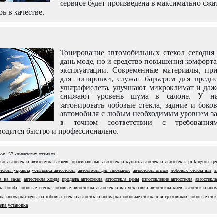
сервисе будет произведена в максимально сжа
рь в качестве.
Тонирование автомобильных стекол сегодня 
дань моде, но и средство повышения комфорт
эксплуатации. Современные материалы, пр
для тонировки, служат барьером для вредно
ультрафиолета, улучшают микроклимат и даж
снижают уровень шума в салоне. У н
затонировать лобовые стекла, задние и боко
автомобиля с любым необходимым уровнем за
в точном соответствии с требовани
одится быстро и профессионально.
нок.
57
клиентских отзывов
во автостекла
автостекла в киеве
оригинальные автостекла
купить автостекла
автостекла pilkington
це
стекла украина
установка автостекла
автостекла для иномарок
автостекла оптом
лобовые стекла ваз
з
а на заказ
автостекла хонда
продажа автостекла
автостекла цены
изготовление автостекла
автостекла
ла honda
лобовые стекла
лобовые автостекла
автостекла ваз
установка автостекла киев
автостекла ино
 на иномарки
цены на лобовые стекла
автостекла иномарки
лобовые стекла для грузовиков
лобовые стек
ажа установка