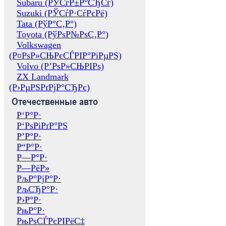
Subaru (РЎСѓР±Р°СЂСѓ)
Suzuki (РЎСѓР·СѓРєРё)
Tata (РўР°С‚Р°)
Toyota (РўРѕР№РѕС‚Р°)
Volkswagen
(Р¤РѕР»СЊРєСЃРІР°РіРµРЅ)
Volvo (Р’РѕР»СЊРІРѕ)
ZX Landmark
(Р›РµРЅРґРјР°СЂРє)
Отечественные авто
Р‘Р°Р·
Р‘РѕРіРґР°РЅ
Р’Р°Р·
Р“Р°Р·
Р—Р°Р·
Р—РёР»
РљР°РјР°Р·
РљСЂР°Р·
Р›Р°Р·
РњР°Р·
РњРѕСЃРєРІРёС‡