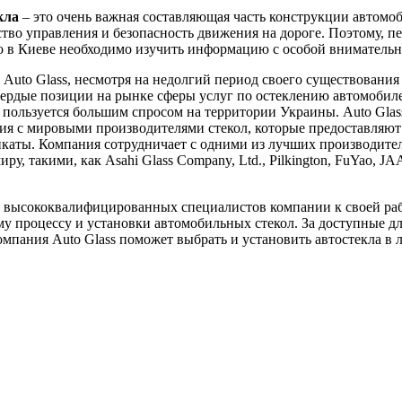
кла
– это очень важная составляющая часть конструкции автомоб
ство управления и безопасность движения на дороге. Поэтому, пе
ло в Киеве необходимо изучить информацию с особой вниматель
Auto Glass, несмотря на недолгий период своего существования 
вердые позиции на рынке сферы услуг по остеклению автомобил
пользуется большим спросом на территории Украины. Auto Glas
я с мировыми производителями стекол, которые предоставляют
каты. Компания сотрудничает с одними из лучших производител
ру, такими, как Asahi Glass Company, Ltd., Pilkington, FuYao, J
 высококвалифицированных специалистов компании к своей ра
у процессу и установки автомобильных стекол. За доступные д
мпания Auto Glass поможет выбрать и установить автостекла в