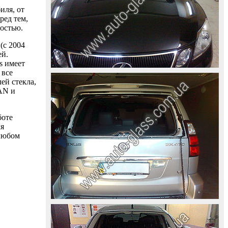
иля, от
ред тем,
ностью.
(с 2004
ей.
s имеет
 все
ей стекла,
AAN и
боте
ля
 любом