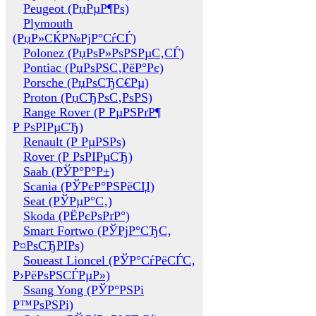
Peugeot (РџРµР¶Рѕ)
Plymouth
(РџР»СЌР№РјР°СѓСЃ)
Polonez (РџРѕР»РѕРЅРµС‚СЃ)
Pontiac (РџРѕРЅС‚РёР°Рє)
Porsche (РџРѕСЂС€Рµ)
Proton (РџСЂРѕС‚РѕРЅ)
Range Rover (Р РµРЅРґР¶
Р РѕРІРµСЂ)
Renault (Р РµРЅРѕ)
Rover (Р РѕРІРµСЂ)
Saab (РЎР°Р°Р±)
Scania (РЎРєР°РЅРёСЏ)
Seat (РЎРµР°С‚)
Skoda (РЁРєРѕРґР°)
Smart Fortwo (РЎРјР°СЂС‚
Р¤РѕСЂРІРѕ)
Soueast Lioncel (РЎР°СѓРёСЃС‚
Р›РёРѕРЅСЃРµР»)
Ssang Yong (РЎР°РЅРі
Р™РѕРЅРі)