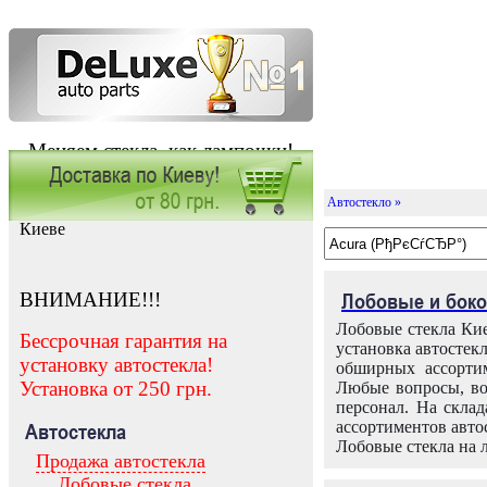
Меняем стекла, как лампочки!
Автостекло »
Заказать установку автостекла в
Киеве
ВНИМАНИЕ!!!
Лобовые и боко
Лобовые стекла Кие
Бессрочная гарантия на
установка автостек
установку автостекла!
обширных ассортим
Установка от 250 грн.
Любые вопросы, во
персонал. На скла
ассортиментов автос
Автостекла
Лобовые стекла на 
Продажа автостекла
Лобовые стекла