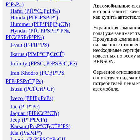
Р’РѕР»)
Автомобильные сте
Hafei (РҐР°С„РµР№)
которой зависит каче
Honda (РҐРѕРЅРґР°)
как купить автостек
Hummer (РҐР°РјРјРµСЂ)
Украинская компания 
Hyndai (РҐСЋРЅРґР°Р№,
года) уже занимает т
РҐСѓРЅРґР°Р№)
Продукция компании 
I-van (Р-РІР°РЅ)
налаженные отношени
необходимые сертифи
Ikarus (РРєР°СЂСѓСЃ)
известных по всему ми
BENSON.
Infinity (РРЅС„РёРЅРёС‚Рё)
Серьезное отношение
Iran Khodro (РСЂР°РЅ
сопутствует надежном
РҐРѕРЅРґСЂРѕ)
потребителей цены ко
Isuzu (РСЃСѓР·Сѓ)
автомобиле.
Iveco (РРІРµРєРѕ)
Jac (Р–Р°Рє)
Jaguar (РЇРіСѓР°СЂ)
Jeep (Р”Р¶РёРї)
Karsan (РљР°СЂСЃР°РЅ)
Kia (РљРёР°)
Lancia (Р›Р°РЅС‡РёСЏ,