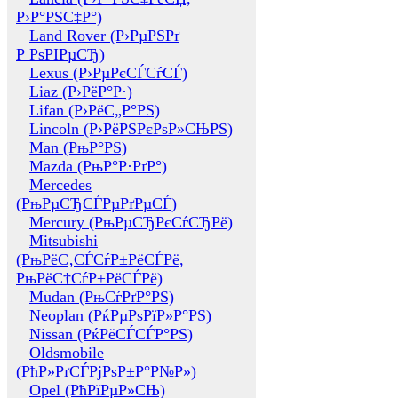
Р›Р°РЅС‡Р°)
Land Rover (Р›РµРЅРґ
Р РѕРІРµСЂ)
Lexus (Р›РµРєСЃСѓСЃ)
Liaz (Р›РёР°Р·)
Lifan (Р›РёС„Р°РЅ)
Lincoln (Р›РёРЅРєРѕР»СЊРЅ)
Man (РњР°РЅ)
Mazda (РњР°Р·РґР°)
Mercedes
(РњРµСЂСЃРµРґРµСЃ)
Mercury (РњРµСЂРєСѓСЂРё)
Mitsubishi
(РњРёС‚СЃСѓР±РёСЃРё,
РњРёС†СѓР±РёСЃРё)
Mudan (РњСѓРґР°РЅ)
Neoplan (РќРµРѕРїР»Р°РЅ)
Nissan (РќРёСЃСЃР°РЅ)
Oldsmobile
(РћР»РґСЃРјРѕР±Р°Р№Р»)
Opel (РћРїРµР»СЊ)