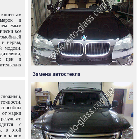
клиентам
омарок и
иемлемым
ически все
омобилей
 и нервы,
й модели.
дителями,
ых цен и
тельских
Замена автостекла
 сложный,
очности.
способны
о от марки
езультат.
одится с
к в этой
ле в нашем