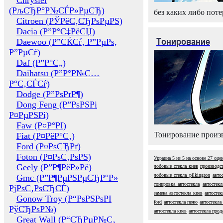
Chrysler
(РљСЂР°Р№СЃР»РµСЂ)
без каких либо поте
Citroen (РЎРёС‚СЂРѕРµРЅ)
Dacia (Р”Р°С‡РёСЏ)
Тонирование
Daewoo (Р”СЌСѓ, Р”РµРѕ,
Р”РµСѓ)
Daf (Р”Р°С„)
Daihatsu (Р”Р°Р№С…
Р°С‚СЃСѓ)
Dodge (Р”РѕРґР¶)
Dong Feng (Р”РѕРЅРі
Р¤РµРЅРі)
Faw (Р¤Р°РІ)
Тонирование произв
Fiat (Р¤РёР°С‚)
Ford (Р¤РѕСЂРґ)
Foton (Р¤РѕС‚РѕРЅ)
Украина
5
из
5
на основе
27
оце
Geely (Р”Р¶РёР»Рё)
лобовые стекла киев
производст
лобовые стекла pilkington
авто
Gmc (Р”Р¶РµРЅРµСЂР°Р»
тонировка автостекла
автостекл
РјРѕС‚РѕСЂСЃ)
замена автостекла киев
автостек
Gonow Troy (Р“РѕРЅРѕРІ
ford
автостекла пежо
автостекла
РўСЂРѕР№)
автостекла киев
автостекла прод
Great Wall (Р“СЂРµР№С‚