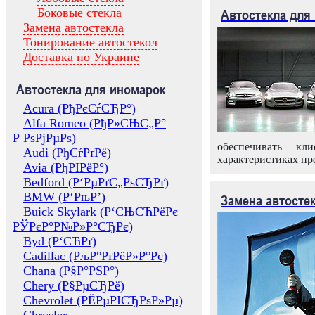
Боковые стекла
Автостекла для
Замена автостекла
Тонирование автостекол
Доставка по Украине
Автостекла для иномарок
Acura (РђРєСѓСЂР°)
Alfa Romeo (РђР»СЊС„Р°
Р РѕРјРµРѕ)
обеспечивать кл
Audi (РђСѓРґРё)
характеристиках пр
Avia (РђРІРёР°)
Bedford (Р‘РµРґС„РѕСЂРґ)
BMW (Р‘РњР’)
Замена автосте
Buick Skylark (Р‘СЊСЋРёРє
РЎРєР°Р№Р»Р°СЂРє)
Byd (Р‘СЋРґ)
Cadillac (РљР°РґРёР»Р°Рє)
Chana (Р§Р°РЅР°)
Chery (Р§РµСЂРё)
Chevrolet (РЁРµРІСЂРѕР»Рµ)