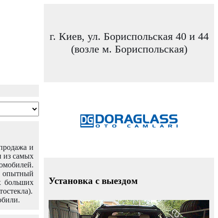
г. Киев, ул. Бориспольская 40 и 44
(возле м. Бориспольская)
 продажа и
н из самых
омобилей.
ш опытный
Установка с выездом
х больших
тостекла).
обили.